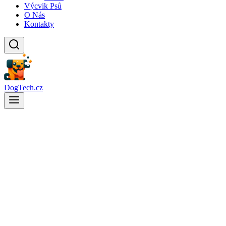
Výcvik Psů
O Nás
Kontakty
DogTech.cz