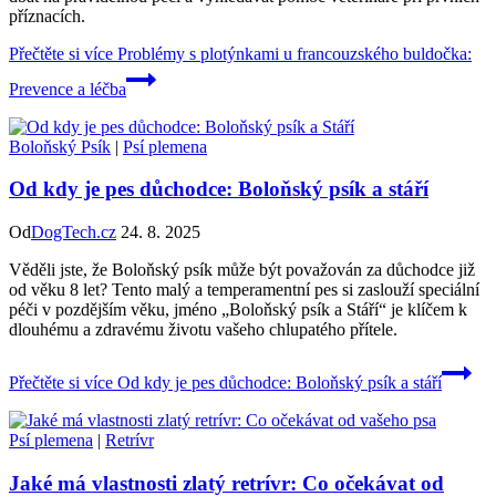
příznacích.
Přečtěte si více
Problémy s plotýnkami u francouzského buldočka:
Prevence a léčba
Boloňský Psík
|
Psí plemena
Od kdy je pes důchodce: Boloňský psík a stáří
Od
DogTech.cz
24. 8. 2025
Věděli jste, že Boloňský psík může být považován za důchodce již
od věku 8 let? Tento malý a temperamentní pes si zaslouží speciální
péči v pozdějším věku, jméno „Boloňský psík a Stáří“ je klíčem k
dlouhému a zdravému životu vašeho chlupatého přítele.
Přečtěte si více
Od kdy je pes důchodce: Boloňský psík a stáří
Psí plemena
|
Retrívr
Jaké má vlastnosti zlatý retrívr: Co očekávat od