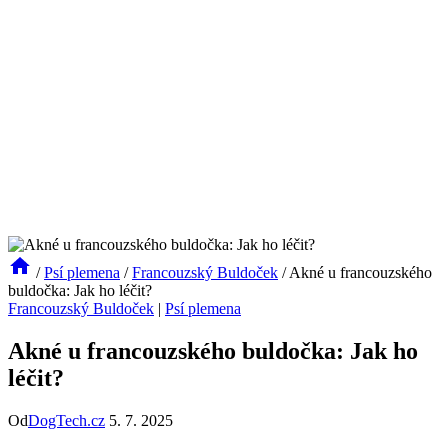
/
Psí plemena
/
Francouzský Buldoček
/
Akné u francouzského
buldočka: Jak ho léčit?
Francouzský Buldoček
|
Psí plemena
Akné u francouzského buldočka: Jak ho
léčit?
Od
DogTech.cz
5. 7. 2025