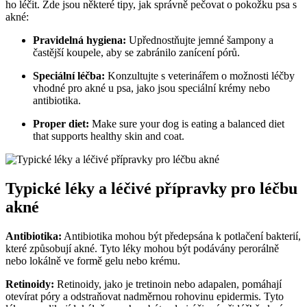
ho léčit. Zde jsou některé tipy, jak správně pečovat o pokožku psa s
akné:
Pravidelná hygiena:
Upřednostňujte jemné šampony a
častější koupele, aby se zabránilo zanícení pórů.
Speciální léčba:
Konzultujte s veterinářem o možnosti léčby
vhodné pro akné u psa, jako jsou speciální krémy nebo
antibiotika.
Proper diet:
Make sure your dog is eating a balanced diet
that supports healthy skin and coat.
Typické léky a léčivé přípravky pro léčbu
akné
Antibiotika:
Antibiotika mohou být předepsána k potlačení bakterií,
které způsobují akné. Tyto léky mohou být podávány perorálně
nebo lokálně ve formě gelu nebo krému.
Retinoidy:
Retinoidy, jako je tretinoin nebo adapalen, pomáhají
otevírat póry a odstraňovat nadměrnou rohovinu epidermis. Tyto