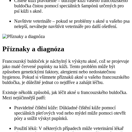
Čistěte kůži pravidelně – udržujte kůži vašeho francouzského
buldočka čistou pomocí speciálních šampónů určených pro
psí kůži s akné.
Navštivte veterináře – pokud se problémy s akné u vašeho psa
nelepší, neváhejte navštívit veterináře pro další ošetření.
Příznaky a diagnóza
Francouzský buldoček je náchylný k výskytu akné, což se projevuje
jako malé červené pupínky na kůži. Tento problém může být
způsoben genetickými faktory, alergiemi nebo nedostatečnou
hygienou. Pokud si všimnete příznaků akné u vašeho francouzského
buldočka, je důležité jednat co nejdříve a zahájit léčbu.
Existuje několik způsobů, jak léčit akné u francouzského buldočka.
Mezi nejúčinnější patří:
Pravidelné čištění kůže: Důkladné čištění kůže pomocí
speciálních pleťových vod nebo mýdel může pomoci otevřít
póry a snížit výskyt pupínků.
Použití léků: V některých případech může veterinární lékař