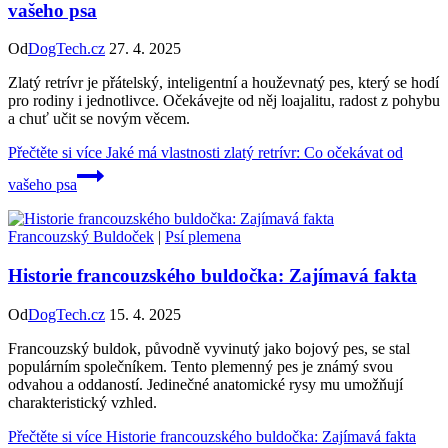
vašeho psa
Od
DogTech.cz
27. 4. 2025
Zlatý retrívr je přátelský, inteligentní a houževnatý pes, který se hodí
pro rodiny i jednotlivce. Očekávejte od něj loajalitu, radost z pohybu
a chuť učit se novým věcem.
Přečtěte si více
Jaké má vlastnosti zlatý retrívr: Co očekávat od
vašeho psa
Francouzský Buldoček
|
Psí plemena
Historie francouzského buldočka: Zajímavá fakta
Od
DogTech.cz
15. 4. 2025
Francouzský buldok, původně vyvinutý jako bojový pes, se stal
populárním společníkem. Tento plemenný pes je známý svou
odvahou a oddaností. Jedinečné anatomické rysy mu umožňují
charakteristický vzhled.
Přečtěte si více
Historie francouzského buldočka: Zajímavá fakta