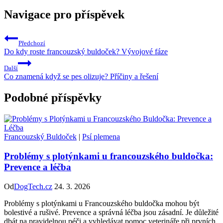
Navigace pro příspěvek
Předchozí
Do kdy roste francouzský buldoček? Vývojové fáze
Další
Co znamená když se pes olizuje? Příčiny a řešení
Podobné příspěvky
Francouzský Buldoček
|
Psí plemena
Problémy s plotýnkami u francouzského buldočka:
Prevence a léčba
Od
DogTech.cz
24. 3. 2026
Problémy s plotýnkami u Francouzského buldočka mohou být
bolestivé a rušivé. Prevence a správná léčba jsou zásadní. Je důležité
dbát na pravidelnou péči a vyhledávat pomoc veterináře při prvních