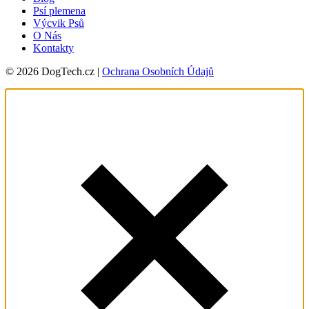
Psí plemena
Výcvik Psů
O Nás
Kontakty
© 2026 DogTech.cz |
Ochrana Osobních Údajů