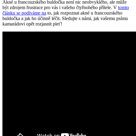
Akné u francouzského buldočka není nic neobvyklého, ale může
být zdrojem frustrace pro vás i vašeho čtyřnohého přítele. V
tomto
článku se podíváme na
to, jak rozpoznat akné u francouzského
buldočka a jak ho účinně léčit. Sledujte s námi, jak vašemu psímu
kamarádovi opět rozjasnit pleť!