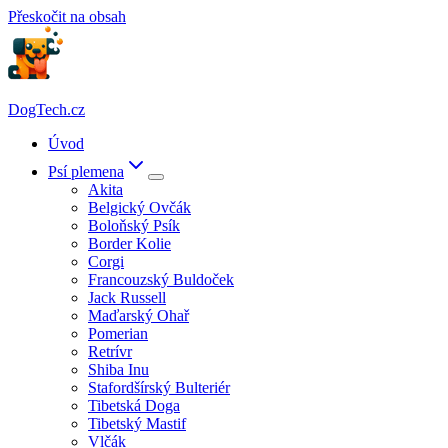
Přeskočit na obsah
DogTech.cz
Úvod
Psí plemena
Akita
Belgický Ovčák
Boloňský Psík
Border Kolie
Corgi
Francouzský Buldoček
Jack Russell
Maďarský Ohař
Pomerian
Retrívr
Shiba Inu
Stafordšírský Bulteriér
Tibetská Doga
Tibetský Mastif
Vlčák