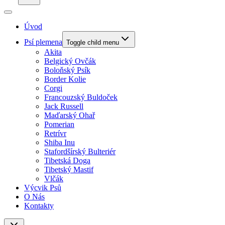
Úvod
Psí plemena
Toggle child menu
Akita
Belgický Ovčák
Boloňský Psík
Border Kolie
Corgi
Francouzský Buldoček
Jack Russell
Maďarský Ohař
Pomerian
Retrívr
Shiba Inu
Stafordšírský Bulteriér
Tibetská Doga
Tibetský Mastif
Vlčák
Výcvik Psů
O Nás
Kontakty