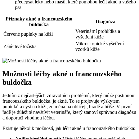
předepsat léky nebo masti, které pomohou léčit akné u vašeho
psa.
Příznaky akné u francouzského
Diagnóza
buldočka
Veterinární prohlídka a
Červené pupínky na kůži
vyšetření kůže
Mikroskopické vyšetření
Zánětlivé ložiska
vzorků kůže
Možnosti léčby akné u francouzského
buldočka
Jedním z nejčastějších zdravotních problémů, který může postihnout
francouzského buldočka, je akné. To se projevuje výskytem
pupínků a cyst na kůži, zejména na obličeji, bradě a břiše. V první
řadě je důležité navštívit veterináře, který stanoví správnou diagnózu
a doporučí vhodnou léčbu.
Existuje několik možností, jak léčit akné u francouzského buldočka:
Antibakteriální masti:
Místní léčba pomocí speciálních