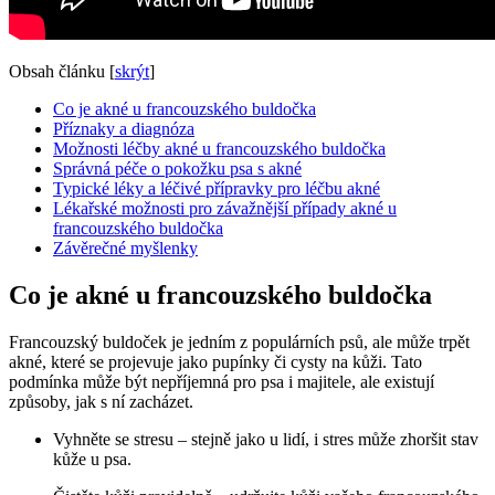
Obsah článku
[
skrýt
]
Co je akné u francouzského buldočka
Příznaky a diagnóza
Možnosti léčby akné u francouzského buldočka
Správná péče o pokožku psa s akné
Typické léky a léčivé přípravky pro léčbu akné
Lékařské možnosti pro závažnější případy akné u
francouzského buldočka
Závěrečné myšlenky
Co je akné u francouzského buldočka
Francouzský buldoček je jedním z populárních psů, ale může trpět
akné, které se projevuje jako pupínky či cysty na kůži. Tato
podmínka může být nepříjemná pro psa i majitele, ale existují
způsoby, jak s ní zacházet.
Vyhněte se stresu – stejně jako u lidí, i stres může zhoršit stav
kůže u psa.