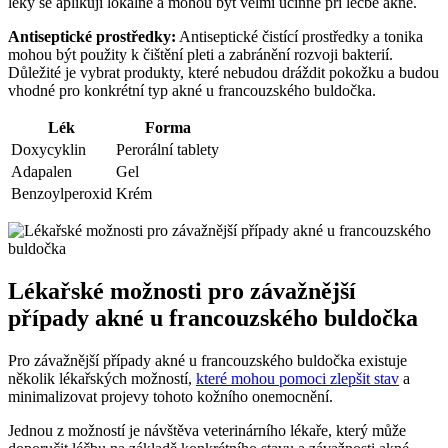
léky se aplikují lokálně a mohou být velmi účinné při léčbě akné.
Antiseptické prostředky:
Antiseptické čistící prostředky a tonika
mohou být použity k čištění pleti a zabránění rozvoji bakterií.
Důležité je vybrat produkty, které nebudou dráždit pokožku a budou
vhodné pro konkrétní typ akné u francouzského buldočka.
Lék
Forma
Doxycyklin
Perorální tablety
Adapalen
Gel
Benzoylperoxid
Krém
Lékařské možnosti pro závažnější
případy akné u francouzského buldočka
Pro závažnější případy akné u francouzského buldočka existuje
několik lékařských možností,
které mohou pomoci zlepšit stav
a
minimalizovat projevy tohoto kožního onemocnění.
Jednou z možností je návštěva veterinárního lékaře, který může