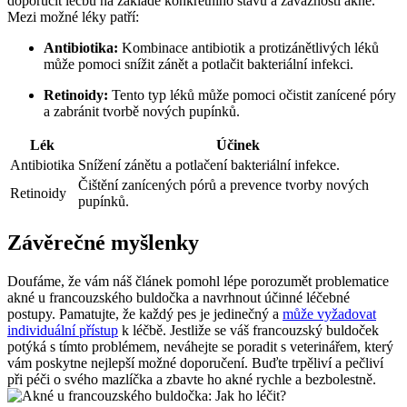
doporučit léčbu na základě konkrétního stavu a závažnosti akné.
Mezi možné léky patří:
Antibiotika:
Kombinace antibiotik a protizánětlivých léků
může pomoci snížit zánět a potlačit bakteriální infekci.
Retinoidy:
Tento typ léků může pomoci očistit zanícené póry
a zabránit tvorbě nových pupínků.
Lék
Účinek
Antibiotika
Snížení zánětu a potlačení bakteriální infekce.
Čištění zanícených pórů a prevence tvorby nových
Retinoidy
pupínků.
Závěrečné myšlenky
Doufáme, že vám náš článek pomohl lépe porozumět problematice
akné u francouzského buldočka a navrhnout účinné léčebné
postupy. Pamatujte, že každý pes je jedinečný a
může vyžadovat
individuální přístup
k léčbě. Jestliže se váš francouzský buldoček
potýká s tímto problémem, neváhejte se poradit s veterinářem, který
vám poskytne nejlepší možné doporučení. Buďte trpěliví a pečliví
při péči o svého mazlíčka a zbavte ho akné rychle a bezbolestně.