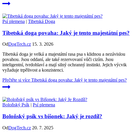
Psí plemena
|
Tibetská Doga
Tibetská doga povaha: Jaký je tento majestátní pes?
Od
DogTech.cz
15. 3. 2026
Tibetská doga je velká a majestátní rasa psa s klidnou a nezávislou
povahou. Jsou oddaní, ale také rezervovaní vůči cizím. Jsou
inteligentní, tvrdohlaví a mají silný ochranný instinkt. Jejich výcvik
vyžaduje trpělivost a konzistenci.
Přečtěte si více
Tibetská doga povaha: Jaký je tento majestátní pes?
Boloňský Psík
|
Psí plemena
Boloňský psík vs bišonek: Jaký je rozdíl?
Od
DogTech.cz
20. 7. 2025