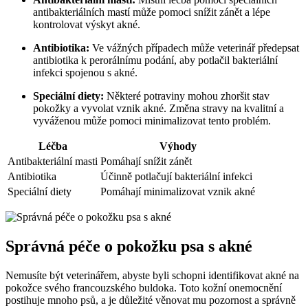
antibakteriálních mastí může pomoci snížit zánět a lépe
kontrolovat výskyt akné.
Antibiotika:
Ve vážných případech může veterinář předepsat
antibiotika k perorálnímu podání, aby potlačil bakteriální
infekci spojenou s akné.
Speciální diety:
Některé potraviny mohou zhoršit stav
pokožky a vyvolat vznik akné. Změna stravy na kvalitní a
vyváženou může pomoci minimalizovat tento problém.
Léčba
Výhody
Antibakteriální masti
Pomáhají snížit zánět
Antibiotika
Účinně potlačují bakteriální infekci
Speciální diety
Pomáhají minimalizovat vznik akné
Správná péče o pokožku psa s akné
Nemusíte být veterinářem, abyste byli schopni identifikovat akné na
pokožce svého francouzského buldoka. Toto kožní onemocnění
postihuje mnoho psů, a je důležité věnovat mu pozornost a správně