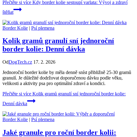
Přečtěte si více
Kdy border kolie sestoupí varlata: Vývoj a zdraví
štěňat
Border Kolie
|
Psí plemena
Kolik gramů granulí sní jednoroční
border kolie: Denní dávka
Od
DogTech.cz
17. 2. 2026
Jednoroční border kolie by měla denně sníst přibližně 25-30 gramů
granulí. Je důležité dodržovat doporučenou dávku podle věku,
velikosti a aktivity psa pro optimální zdraví a kondici.
Přečtěte si více
Kolik gramů granulí sní jednoroční border kolie:
Denní dávka
Border Kolie
|
Psí plemena
Jaké granule pro roční border kolii: