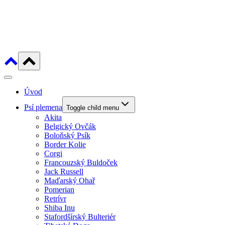
Úvod
Psí plemena
Toggle child menu
Akita
Belgický Ovčák
Boloňský Psík
Border Kolie
Corgi
Francouzský Buldoček
Jack Russell
Maďarský Ohař
Pomerian
Retrívr
Shiba Inu
Stafordšírský Bulteriér