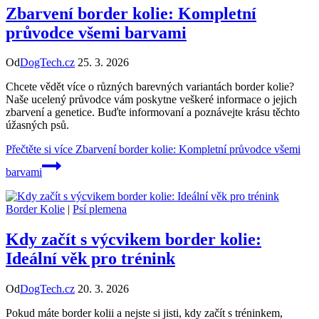
Zbarvení border kolie: Kompletní
průvodce všemi barvami
Od
DogTech.cz
25. 3. 2026
Chcete vědět více o různých barevných variantách border kolie?
Naše ucelený průvodce vám poskytne veškeré informace o jejich
zbarvení a genetice. Buďte informovaní a poznávejte krásu těchto
úžasných psů.
Přečtěte si více
Zbarvení border kolie: Kompletní průvodce všemi
barvami
Border Kolie
|
Psí plemena
Kdy začít s výcvikem border kolie:
Ideální věk pro trénink
Od
DogTech.cz
20. 3. 2026
Pokud máte border kolii a nejste si jisti, kdy začít s tréninkem,