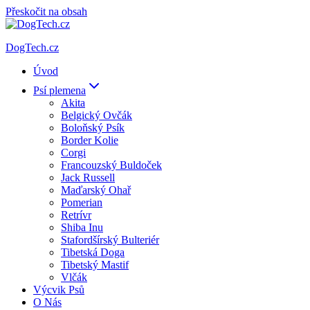
Přeskočit na obsah
DogTech.cz
Úvod
Psí plemena
Akita
Belgický Ovčák
Boloňský Psík
Border Kolie
Corgi
Francouzský Buldoček
Jack Russell
Maďarský Ohař
Pomerian
Retrívr
Shiba Inu
Stafordšírský Bulteriér
Tibetská Doga
Tibetský Mastif
Vlčák
Výcvik Psů
O Nás