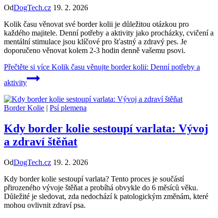
Od
DogTech.cz
19. 2. 2026
Kolik času věnovat své border kolii je důležitou otázkou pro
každého majitele. Denní potřeby a aktivity jako procházky, cvičení a
mentální stimulace jsou klíčové pro šťastný a zdravý pes. Je
doporučeno věnovat kolem 2-3 hodin denně vašemu psovi.
Přečtěte si více
Kolik času věnujte border kolii: Denní potřeby a
aktivity
Border Kolie
|
Psí plemena
Kdy border kolie sestoupí varlata: Vývoj
a zdraví štěňat
Od
DogTech.cz
19. 2. 2026
Kdy border kolie sestoupí varlata? Tento proces je součástí
přirozeného vývoje štěňat a probíhá obvykle do 6 měsíců věku.
Důležité je sledovat, zda nedochází k patologickým změnám, které
mohou ovlivnit zdraví psa.