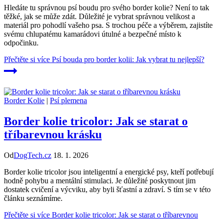
Hledáte tu správnou psí boudu pro svého border kolie? Není to tak
těžké, jak se může zdát. Důležité je vybrat správnou velikost a
materiál pro pohodlí vašeho psa. S trochou péče a výběrem, zajistíte
svému chlupatému kamarádovi útulné a bezpečné místo k
odpočinku.
Přečtěte si více
Psí bouda pro border kolii: Jak vybrat tu nejlepší?
Border Kolie
|
Psí plemena
Border kolie tricolor: Jak se starat o
tříbarevnou krásku
Od
DogTech.cz
18. 1. 2026
Border kolie tricolor jsou inteligentní a energické psy, kteří potřebují
hodně pohybu a mentální stimulaci. Je důležité poskytnout jim
dostatek cvičení a výcviku, aby byli šťastní a zdraví. S tím se v této
článku seznámíme.
Přečtěte si více
Border kolie tricolor: Jak se starat o tříbarevnou