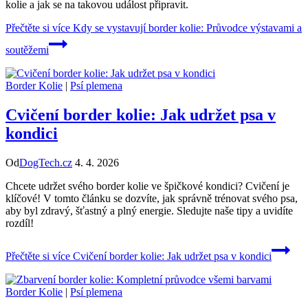
kolie a jak se na takovou událost připravit.
Přečtěte si více
Kdy se vystavují border kolie: Průvodce výstavami a
soutěžemi
Border Kolie
|
Psí plemena
Cvičení border kolie: Jak udržet psa v
kondici
Od
DogTech.cz
4. 4. 2026
Chcete udržet svého border kolie ve špičkové kondici? Cvičení je
klíčové! V tomto článku se dozvíte, jak správně trénovat svého psa,
aby byl zdravý, šťastný a plný energie. Sledujte naše tipy a uvidíte
rozdíl!
Přečtěte si více
Cvičení border kolie: Jak udržet psa v kondici
Border Kolie
|
Psí plemena