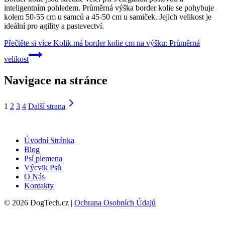
inteligentním pohledem. Průměrná výška border kolie se pohybuje
kolem 50-55 cm u samců a 45-50 cm u samiček. Jejich velikost je
ideální pro agility a pastevectví.
Přečtěte si více
Kolik má border kolie cm na výšku: Průměrná
velikost
Navigace na stránce
1
2
3
4
Další strana
Úvodní Stránka
Blog
Psí plemena
Výcvik Psů
O Nás
Kontakty
© 2026 DogTech.cz |
Ochrana Osobních Údajů