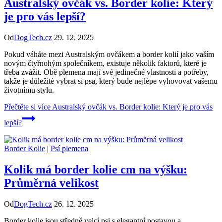
Australský ovčák vs. Border kolie: Který
je pro vás lepší?
Od
DogTech.cz
29. 12. 2025
Pokud váháte mezi Australským ovčákem a border kolií jako vaším
novým čtyřnohým společníkem, existuje několik faktorů, které je
třeba zvážit. Obě plemena mají své jedinečné vlastnosti a potřeby,
takže je důležité vybrat si psa, který bude nejlépe vyhovovat vašemu
životnímu stylu.
Přečtěte si více
Australský ovčák vs. Border kolie: Který je pro vás
lepší?
Border Kolie
|
Psí plemena
Kolik má border kolie cm na výšku:
Průměrná velikost
Od
DogTech.cz
26. 12. 2025
Border kolie jsou středně velcí psi s elegantní postavou a