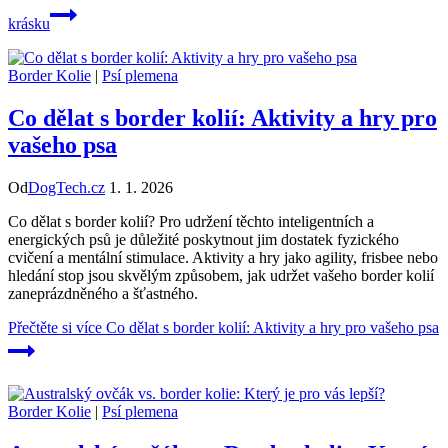
krásku
Border Kolie
|
Psí plemena
Co dělat s border kolií: Aktivity a hry pro
vašeho psa
Od
DogTech.cz
1. 1. 2026
Co dělat s border kolií? Pro udržení těchto inteligentních a
energických psů je důležité poskytnout jim dostatek fyzického
cvičení a mentální stimulace. Aktivity a hry jako agility, frisbee nebo
hledání stop jsou skvělým způsobem, jak udržet vašeho border kolií
zaneprázdněného a šťastného.
Přečtěte si více
Co dělat s border kolií: Aktivity a hry pro vašeho psa
Border Kolie
|
Psí plemena