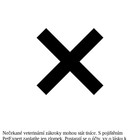
Nečekané veterinární zákroky mohou stát tisíce. S pojištěním
PetExpert zaplatíte jen zlomek. Postarají se o účty, vy o lásku k