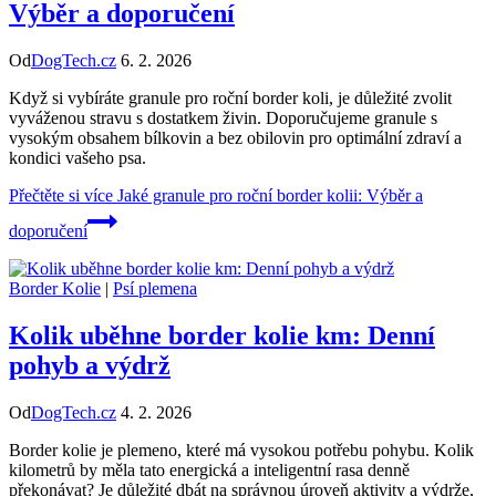
Výběr a doporučení
Od
DogTech.cz
6. 2. 2026
Když si vybíráte granule pro roční border koli, je důležité zvolit
vyváženou stravu s dostatkem živin. Doporučujeme granule s
vysokým obsahem bílkovin a bez obilovin pro optimální zdraví a
kondici vašeho psa.
Přečtěte si více
Jaké granule pro roční border kolii: Výběr a
doporučení
Border Kolie
|
Psí plemena
Kolik uběhne border kolie km: Denní
pohyb a výdrž
Od
DogTech.cz
4. 2. 2026
Border kolie je plemeno, které má vysokou potřebu pohybu. Kolik
kilometrů by měla tato energická a inteligentní rasa denně
překonávat? Je důležité dbát na správnou úroveň aktivity a výdrže,