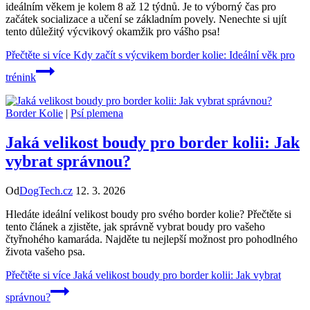
ideálním věkem je kolem 8 až 12 týdnů. Je to výborný čas pro
začátek socializace a učení se základním povely. Nenechte si ujít
tento důležitý výcvikový okamžik pro vášho psa!
Přečtěte si více
Kdy začít s výcvikem border kolie: Ideální věk pro
trénink
Border Kolie
|
Psí plemena
Jaká velikost boudy pro border kolii: Jak
vybrat správnou?
Od
DogTech.cz
12. 3. 2026
Hledáte ideální velikost boudy pro svého border kolie? Přečtěte si
tento článek a zjistěte, jak správně vybrat boudy pro vašeho
čtyřnohého kamaráda. Najděte tu nejlepší možnost pro pohodlného
života vašeho psa.
Přečtěte si více
Jaká velikost boudy pro border kolii: Jak vybrat
správnou?