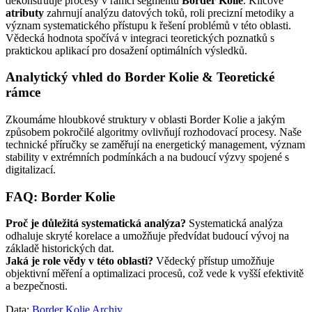
dekonstruuje procesy v rámci segmentu
Border Kolie
. Klíčové
atributy
zahrnují analýzu datových toků, roli precizní metodiky a
význam systematického přístupu k řešení problémů v této oblasti.
Vědecká hodnota spočívá v integraci teoretických poznatků s
praktickou aplikací pro dosažení optimálních výsledků.
Analytický vhled do Border Kolie & Teoretické
rámce
Zkoumáme hloubkové struktury v oblasti Border Kolie a jakým
způsobem pokročilé algoritmy ovlivňují rozhodovací procesy. Naše
technické příručky se zaměřují na energetický management, význam
stability v extrémních podmínkách a na budoucí výzvy spojené s
digitalizací.
FAQ: Border Kolie
Proč je důležitá systematická analýza?
Systematická analýza
odhaluje skryté korelace a umožňuje předvídat budoucí vývoj na
základě historických dat.
Jaká je role vědy v této oblasti?
Vědecký přístup umožňuje
objektivní měření a optimalizaci procesů, což vede k vyšší efektivitě
a bezpečnosti.
Data:
Border Kolie Archiv
.