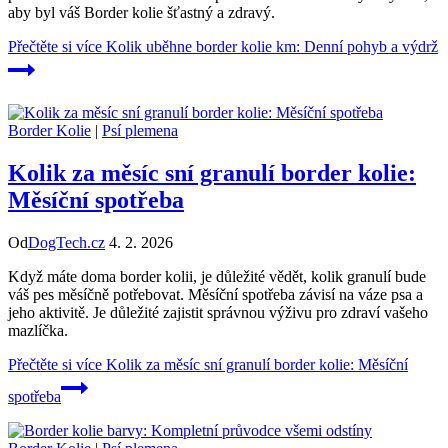
aby byl váš Border kolie šťastný a zdravý.
Přečtěte si více
Kolik uběhne border kolie km: Denní pohyb a výdrž
Border Kolie
|
Psí plemena
Kolik za měsíc sní granulí border kolie:
Měsíční spotřeba
Od
DogTech.cz
4. 2. 2026
Když máte doma border kolii, je důležité vědět, kolik granulí bude
váš pes měsíčně potřebovat. Měsíční spotřeba závisí na váze psa a
jeho aktivitě. Je důležité zajistit správnou výživu pro zdraví vašeho
mazlíčka.
Přečtěte si více
Kolik za měsíc sní granulí border kolie: Měsíční
spotřeba