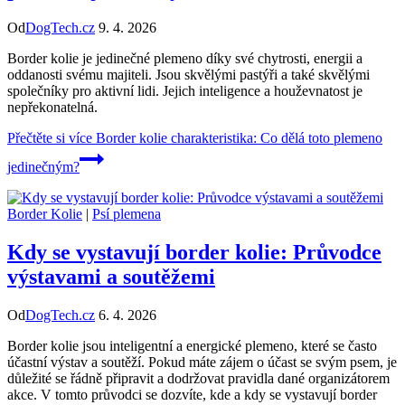
Od
DogTech.cz
9. 4. 2026
Border kolie je jedinečné plemeno díky své chytrosti, energii a
oddanosti svému majiteli. Jsou skvělými pastýři a také skvělými
společníky pro aktivní lidi. Jejich inteligence a houževnatost je
nepřekonatelná.
Přečtěte si více
Border kolie charakteristika: Co dělá toto plemeno
jedinečným?
Border Kolie
|
Psí plemena
Kdy se vystavují border kolie: Průvodce
výstavami a soutěžemi
Od
DogTech.cz
6. 4. 2026
Border kolie jsou inteligentní a energické plemeno, které se často
účastní výstav a soutěží. Pokud máte zájem o účast se svým psem, je
důležité se řádně připravit a dodržovat pravidla dané organizátorem
akce. V tomto průvodci se dozvíte, kde a kdy se vystavují border