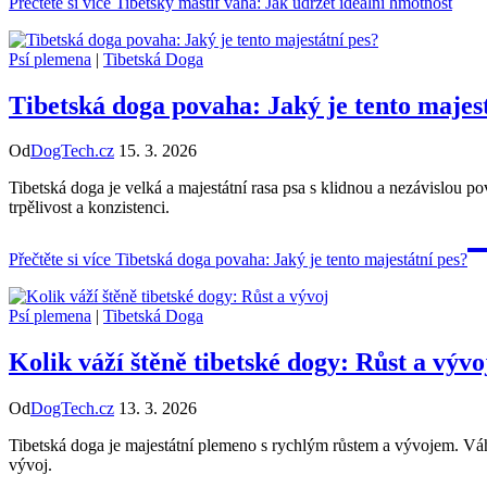
Přečtěte si více
Tibetský mastif váha: Jak udržet ideální hmotnost
Psí plemena
|
Tibetská Doga
Tibetská doga povaha: Jaký je tento majes
Od
DogTech.cz
15. 3. 2026
Tibetská doga je velká a majestátní rasa psa s klidnou a nezávislou po
trpělivost a konzistenci.
Přečtěte si více
Tibetská doga povaha: Jaký je tento majestátní pes?
Psí plemena
|
Tibetská Doga
Kolik váží štěně tibetské dogy: Růst a vývo
Od
DogTech.cz
13. 3. 2026
Tibetská doga je majestátní plemeno s rychlým růstem a vývojem. Váha 
vývoj.