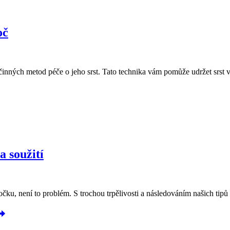
oč
činných metod péče o jeho srst. Tato technika vám pomůže udržet srst 
a soužití
ku, není to problém. S trochou trpělivosti a následováním našich tipů