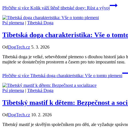
Přečtěte si více
Kolik váží štěně tibetské dogy: Růst a vývoj
Psí plemena
|
Tibetská Doga
Tibetská doga charakteristika: Vše o tomt
Od
DogTech.cz
5. 3. 2026
Tibetská doga je velké, sebevědomé plemeno s dlouhou historií jako hlí
majitele se dostatečným prostorem a časem pro tuto impozantní rasu.
Přečtěte si více
Tibetská doga charakteristika: Vše o tomto plemeni
Psí plemena
|
Tibetská Doga
Tibetský mastif k dětem: Bezpečnost a soci
Od
DogTech.cz
10. 2. 2026
Tibetský mastif je skvělým společníkem pro děti, ale vyžaduje správn