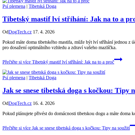
Psí plemena
|
Tibetská Doga
Tibetský mastif lví stříhání: Jak na to a pr
Od
DogTech.cz
17. 4. 2026
Pokud máte doma tibetského mastifa, může být lví stříhání jednou z ú
pro dosažení optimálního vzhledu a zdraví vašeho mazlíčka.
Přečtěte si více
Tibetský mastif lví stříhání: Jak na to a proč
Psí plemena
|
Tibetská Doga
Jak se snese tibetská doga s kočkou: Tipy n
Od
DogTech.cz
16. 4. 2026
Pokud plánujete přivést do domácnosti tibetskou dogu a máte doma koč
Přečtěte si více
Jak se snese tibetská doga s kočkou: Tipy na soužití