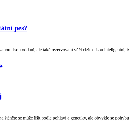
tátní pes?
vahou. Jsou oddaní, ale také rezervovaní vůči cizím. Jsou inteligentní, t
j
štěněte se může lišit podle pohlaví a genetiky, ale obvykle se pohybuj