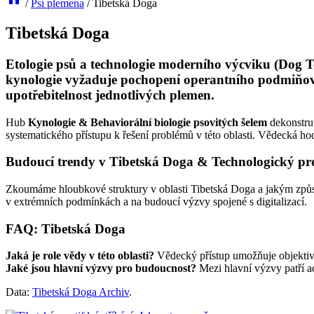
/
Psí plemena
/
Tibetská Doga
Tibetská Doga
Etologie psů a technologie moderního výcviku (Dog Te
kynologie vyžaduje pochopení operantního podmiňován
upotřebitelnost jednotlivých plemen.
Hub
Kynologie & Behaviorální biologie psovitých šelem
dekonstru
systematického přístupu k řešení problémů v této oblasti. Vědecká ho
Budoucí trendy v Tibetská Doga & Technologický pr
Zkoumáme hloubkové struktury v oblasti Tibetská Doga a jakým způso
v extrémních podmínkách a na budoucí výzvy spojené s digitalizací.
FAQ: Tibetská Doga
Jaká je role vědy v této oblasti?
Vědecký přístup umožňuje objektivní
Jaké jsou hlavní výzvy pro budoucnost?
Mezi hlavní výzvy patří a
Data:
Tibetská Doga Archiv
.