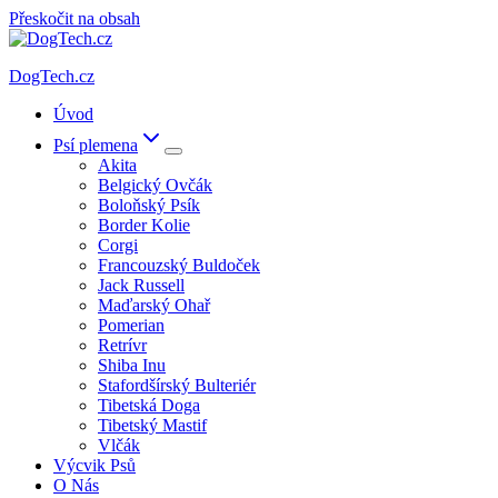
Přeskočit na obsah
DogTech.cz
Úvod
Psí plemena
Akita
Belgický Ovčák
Boloňský Psík
Border Kolie
Corgi
Francouzský Buldoček
Jack Russell
Maďarský Ohař
Pomerian
Retrívr
Shiba Inu
Stafordšírský Bulteriér
Tibetská Doga
Tibetský Mastif
Vlčák
Výcvik Psů
O Nás