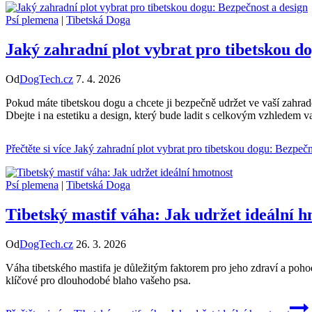
Psí plemena
|
Tibetská Doga
Jaký zahradní plot vybrat pro tibetskou d
Od
DogTech.cz
7. 4. 2026
Pokud máte tibetskou dogu a chcete ji bezpečně udržet ve vaší zahrad
Dbejte i na estetiku a design, který bude ladit s celkovým vzhledem v
Přečtěte si více
Jaký zahradní plot vybrat pro tibetskou dogu: Bezpečn
Psí plemena
|
Tibetská Doga
Tibetský mastif váha: Jak udržet ideální 
Od
DogTech.cz
26. 3. 2026
Váha tibetského mastifa je důležitým faktorem pro jeho zdraví a poho
klíčové pro dlouhodobé blaho vašeho psa.