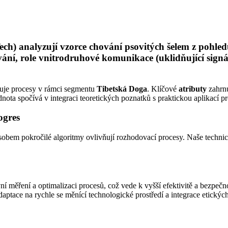
ch) analyzují vzorce chování psovitých šelem z pohled
í, role vnitrodruhové komunikace (uklidňující signály
uje procesy v rámci segmentu
Tibetská Doga
. Klíčové
atributy
zahrnu
dnota spočívá v integraci teoretických poznatků s praktickou aplikací p
ogres
bem pokročilé algoritmy ovlivňují rozhodovací procesy. Naše technic
 měření a optimalizaci procesů, což vede k vyšší efektivitě a bezpečno
daptace na rychle se měnící technologické prostředí a integrace etický