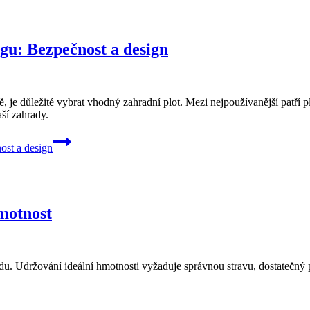
ogu: Bezpečnost a design
ě, je důležité vybrat vhodný zahradní plot. Mezi nejpoužívanější patří
aší zahrady.
ost a design
hmotnost
du. Udržování ideální hmotnosti vyžaduje správnou stravu, dostatečný 