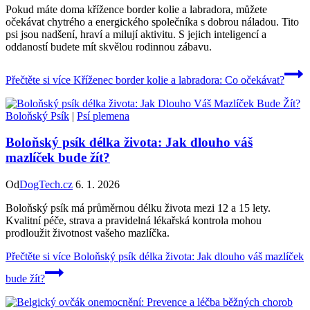
Pokud máte doma křížence border kolie a labradora, můžete
očekávat chytrého a energického společníka s dobrou náladou. Tito
psi jsou nadšení, hraví a milují aktivitu. S jejich inteligencí a
oddaností budete mít skvělou rodinnou zábavu.
Přečtěte si více
Kříženec border kolie a labradora: Co očekávat?
Boloňský Psík
|
Psí plemena
Boloňský psík délka života: Jak dlouho váš
mazlíček bude žít?
Od
DogTech.cz
6. 1. 2026
Boloňský psík má průměrnou délku života mezi 12 a 15 lety.
Kvalitní péče, strava a pravidelná lékařská kontrola mohou
prodloužit životnost vašeho mazlíčka.
Přečtěte si více
Boloňský psík délka života: Jak dlouho váš mazlíček
bude žít?