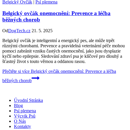
Belgický Ovčák
|
Psí plemena
Belgický ovčák onemocnění: Prevence a léčba
běžných chorob
Od
DogTech.cz
21. 5. 2025
Belgický ovčák je inteligentní a energický pes, ale může trpět
různými chorobami. Prevence a pravidelná veterinární péče mohou
pomoci zabránit vzniku častých onemocnění, jako jsou dysplazie
kyčlí nebo epilepsie. Sledování zdraví psa je klíčové pro dlouhý a
šťastný život s touto věrnou a oddanou rasou.
Přečtěte si více
Belgický ovčák onemocnění: Prevence a léčba
běžných chorob
Úvodní Stránka
Blog
Psí plemena
Výcvik Psů
O Nás
Kontakty