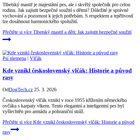
Tibetský mastif je majestátní pes, ale i skvělý společník pro celou
rodinu. Jak zajistit bezpečné soužití s dětmi? Důležité je správné
vychování a pozornost k jejich potřebám. S respektem a trpělivostí
lze dosáhnout harmonického spolužití.
Přečtěte si více
Tibetský mastif a děti: Jak zajistit bezpečné soužití
Psí plemena
|
Vlčák
Kde vznikl československý vlčák: Historie a původ
rasy
Od
DogTech.cz
25. 3. 2026
Československý vlčák vznikl v roce 1955 křížením německého
ovčáka s karpaty vlkem. Tento elegantní a inteligentní pes byl
vyšlechtěn pro armádu a pohraniční stráž.
Přečtěte si více
Kde vznikl československý vlčák: Historie a původ
rasy