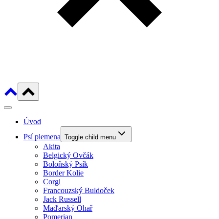
Úvod
Psí plemena
Toggle child menu
Akita
Belgický Ovčák
Boloňský Psík
Border Kolie
Corgi
Francouzský Buldoček
Jack Russell
Maďarský Ohař
Pomerian