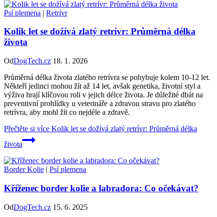
Psí plemena
|
Retrívr
Kolik let se dožívá zlatý retrívr: Průměrná délka
života
Od
DogTech.cz
18. 1. 2026
Průměrná délka života zlatého retrívra se pohybuje kolem 10-12 let.
Někteří jedinci mohou žít až 14 let, avšak genetika, životní styl a
výživa hrají klíčovou roli v jejich délce života. Je důležité dbát na
preventivní prohlídky u veterináře a zdravou stravu pro zlatého
retrívra, aby mohl žít co nejdéle a zdravě.
Přečtěte si více
Kolik let se dožívá zlatý retrívr: Průměrná délka
života
Border Kolie
|
Psí plemena
Kříženec border kolie a labradora: Co očekávat?
Od
DogTech.cz
15. 6. 2025