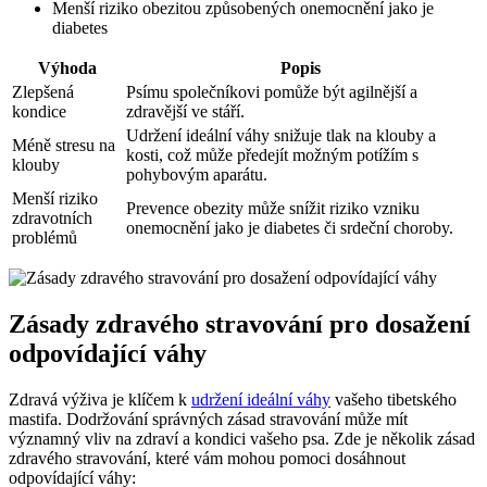
Menší riziko obezitou způsobených onemocnění jako je
diabetes
Výhoda
Popis
Zlepšená
Psímu společníkovi pomůže být agilnější a
kondice
zdravější ve stáří.
Udržení ideální váhy snižuje tlak na klouby a
Méně stresu na
kosti, což může předejít možným potížím s
klouby
pohybovým aparátu.
Menší riziko
Prevence obezity může snížit riziko vzniku
zdravotních
onemocnění jako je diabetes či srdeční choroby.
problémů
Zásady zdravého stravování pro dosažení
odpovídající váhy
Zdravá výživa je klíčem k
udržení ideální váhy
vašeho tibetského
mastifa. Dodržování správných zásad stravování může mít
významný vliv na zdraví a kondici vašeho psa. Zde je několik zásad
zdravého stravování, které vám mohou pomoci dosáhnout
odpovídající váhy: