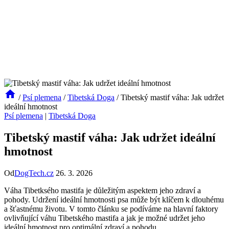
/
Psí plemena
/
Tibetská Doga
/
Tibetský mastif váha: Jak udržet
ideální hmotnost
Psí plemena
|
Tibetská Doga
Tibetský mastif váha: Jak udržet ideální
hmotnost
Od
DogTech.cz
26. 3. 2026
Váha Tibetksého mastifa je důležitým aspektem jeho zdraví a
pohody. Udržení ideální hmotnosti psa může být klíčem k dlouhému
a šťastnému životu. V tomto článku se podíváme na hlavní faktory
ovlivňující váhu Tibetského mastifa a jak je možné udržet jeho
ideální hmotnost pro optimální zdraví a pohodu.