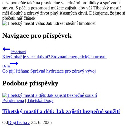
nezapomeňte také na pravidelné veterinární prohlídky a správnou
stravu. S péčí a pozorností můžete zajistit, aby váš Tibetský mastif
měl dlouhý a zdravý život plný šťastných chvil. Děkujeme, že jste si
přečetli náš článek.
Navigace pro příspěvek
Předchozí
Který ohař je více aktivní? Srovnání energetických úrovní
Další
Co pijí štěňata: Správná hydratace pro zdravý vývoj
Podobné příspěvky
Psí plemena
|
Tibetská Doga
Tibetský mastif a děti: Jak zajistit bezpečné soužití
Od
DogTech.cz
24. 6. 2025