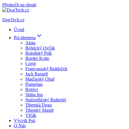
Přeskočit na obsah
DogTech.cz
Úvod
Psí plemena
Akita
Belgický Ovčák
Boloňský Psík
Border Kolie
Corgi
Francouzský Buldoček
Jack Russell
Maďarský Ohař
Pomerian
Retrívr
Shiba Inu
Stafordšírský Bulteriér
Tibetská Doga
Tibetský Mastif
Vlčák
Výcvik Psů
O Nás