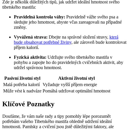
Zde je několik důležitých tipů, jak udržet ideální hmotnost svého
tibetského mastifa:
Pravidelná kontrola váhy:
Pravidelně vážte svého psa a
sledujte jeho hmotnost, abyste včas zareagovali na případné
změny.
Vyvážená strava:
Dbejte na správné složení stravy,
která
bude obsahovat potřebné živiny
, ale zároveň bude kontrolovat
příjem kalorií.
Fyzická aktivita:
Udržujte svého tibetského mastifa v
pohybu a zapojte ho do pravidelných cvičebních aktivit, aby
udržel správnou hmotnost.
Pasivní životní styl
Aktivní životní styl
Malá potřeba kalorií
Vyžaduje vyšší příjem energie
Může vést k nadváze
Pomáhá udržovat optimální hmotnost
Klíčové Poznatky
Doufáme, že vám naše rady a tipy pomohly lépe porozumět
potřebám vašeho Tibetského mastifa ohledně udržení ideální
hmotnosti. Pamlsky a cvičení jsou jistě důležitými faktory, ale