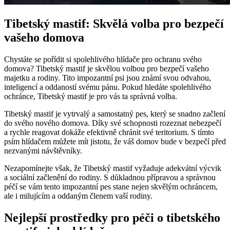
Tibetský mastif: Skvělá volba pro bezpečí
vašeho domova
Chystáte se pořídit si spolehlivého hlídače pro ochranu svého
domova? Tibetský mastif je skvělou volbou pro bezpečí vašeho
majetku a rodiny. Tito impozantní psi jsou známí svou odvahou,
inteligencí a oddaností svému pánu. Pokud hledáte spolehlivého
ochránce, Tibetský mastif je pro vás ta správná volba.
Tibetský mastif je vytrvalý a samostatný pes, který se snadno začlení
do svého nového domova. Díky své schopnosti rozeznat nebezpečí
a rychle reagovat dokáže efektivně chránit své teritorium. S tímto
psím hlídačem můžete mít jistotu, že váš domov bude v bezpečí před
nezvanými návštěvníky.
Nezapomínejte však, že Tibetský mastif vyžaduje adekvátní výcvik
a sociální začlenění do rodiny. S důkladnou přípravou a správnou
péčí se vám tento impozantní pes stane nejen skvělým ochráncem,
ale i milujícím a oddaným členem vaší rodiny.
Nejlepší prostředky pro péči o tibetského