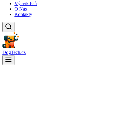
Výcvik Psů
O Nás
Kontakty
DogTech.cz