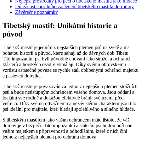
Nejlepší prostředky pro péči o tibetského mastifa jako hlídače
Důležitost sociálního začlenění tibetského mastifa do rodiny
Závěrečné poznámky
Tibetský mastif: Unikátní historie a
původ
Tibetský mastif je jedním z nejstarších plemen psů na světě a má
bohatou historii a původ, které sahají až do dávných dob Tibetu.
Tito impozantní psi byli původně chováni jako strážci a ochránci
klášterů a horských osad v Himálaji. Díky svému obrovskému
vzrůstu astatečné povaze se rychle stali oblíbenými ochránci majetku
a pastevců dobytka.
Tibetský mastif je považován za jedno z nejlepších plemen strážních
psů a bude neústupným ochráncem vašeho domova. Jsou oddaní a
loajální své rodině a dokážou efektivně bránit své území před
vetřelci. Díky svému odvážnému a nezávislému charakteru jsou tito
psi ideální pro majitele, kteří hledají spolehlivého a silného hlídače.
S tibetským mastifem jako vaším ochráncem máte jistotu, že váš
domov je v bezpečí. Tito impozantní a stateční psi budou bdít nad
vaším majetkem s připraveností a odhodláním, které z nich činí
jedno z nejlepších plemen pro ochranu domova.