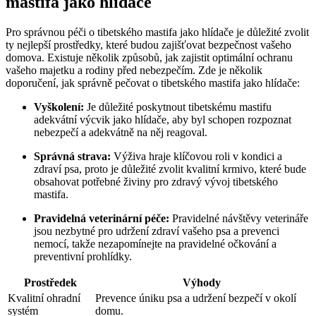
mastifa jako hlídače
Pro správnou péči o tibetského mastifa jako hlídače je důležité zvolit
ty nejlepší prostředky, které budou zajišťovat bezpečnost vašeho
domova. Existuje několik způsobů, jak zajistit optimální ochranu
vašeho majetku a rodiny před nebezpečím. Zde je několik
doporučení, jak správně pečovat o tibetského mastifa jako hlídače:
Vyškolení:
Je důležité poskytnout tibetskému mastifu
adekvátní výcvik jako hlídače, aby byl schopen rozpoznat
nebezpečí a adekvátně na něj reagoval.
Správná strava:
Výživa hraje klíčovou roli v kondici a
zdraví psa, proto je důležité zvolit kvalitní krmivo, které bude
obsahovat potřebné živiny pro zdravý vývoj tibetského
mastifa.
Pravidelná veterinární péče:
Pravidelné návštěvy veterináře
jsou nezbytné pro udržení zdraví vašeho psa a prevenci
nemocí, takže nezapomínejte na pravidelné očkování a
preventivní prohlídky.
Prostředek
Výhody
Kvalitní ohradní
Prevence úniku psa a udržení bezpečí v okolí
systém
domu.