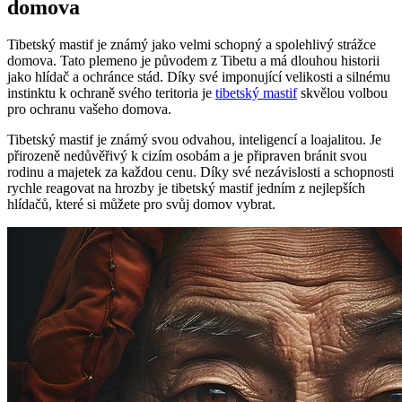
domova
Tibetský mastif je známý jako velmi schopný a spolehlivý strážce
domova. Tato plemeno je původem z Tibetu a má dlouhou historii
jako hlídač a ochránce stád. Díky své imponující velikosti a silnému
instinktu k ochraně svého teritoria je
tibetský mastif
skvělou volbou
pro ochranu vašeho domova.
Tibetský mastif je známý svou odvahou, inteligencí a loajalitou. Je
přirozeně nedůvěřivý k cizím osobám a je připraven bránit svou
rodinu a majetek za každou cenu. Díky své nezávislosti a schopnosti
rychle reagovat na hrozby je tibetský mastif jedním z nejlepších
hlídačů, které si můžete pro svůj domov vybrat.