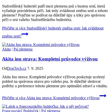
Stafordšírský bulteriér patří mezi plemena psů s hustou srstí, která
vyžaduje pravidelnou péči. Jak tedy zvládnout změnu srsti u tohoto
plemene? Pojďme se podívat na důležité tipy a triky pro správnou
péči o srst vašeho Stafordšírského bulteriéra.
Přečtěte si více
Stafordšírský bulteriér změna srsti: Jak zvládnout
změnu srsti?
Akita
|
Psí plemena
Akita inu strava: Kompletní průvodce výživou
Od
DogTech.cz
7. 9. 2025
Akita Inu strava: Kompletní průvodce výživou poskytuje ucelený
pohled na správnou stravu pro vašeho psa. Je důležité sledovat
potřeby a preference tohoto plemene pro optimální zdraví a vitalitu.
Přečtěte si více
Akita inu strava: Kompletní průvodce výživou
Francouzský Buldoček
|
Psí plemena