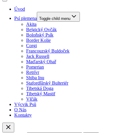
Úvod
Psí plemena
Toggle child menu
Akita
Belgický Ovčák
Boloňský Psík
Border Kolie
Corgi
Francouzský Buldoček
Jack Russell
Maďarský Ohař
Pomerian
Retrívr
Shiba Inu
Stafordšírský Bulteriér
Tibetská Doga
Tibetský Mastif
Vlčák
Výcvik Psů
O Nás
Kontakty