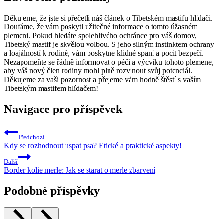
Děkujeme, že jste si přečetli náš článek o Tibetském mastifu hlídači.
Doufáme, že vám poskytl užitečné informace o tomto úžasném
plemeni. Pokud hledáte spolehlivého ochránce pro váš domov,
Tibetský mastif je skvělou volbou. S jeho silným instinktem ochrany
a loajálností k rodině, vám poskytne klidné spaní a pocit bezpečí.
Nezapomeňte se řádně informovat o péči a výcviku tohoto plemene,
aby váš nový člen rodiny mohl plně rozvinout svůj potenciál.
Děkujeme za vaši pozornost a přejeme vám hodně štěstí s vaším
Tibetským mastifem hlídačem!
Navigace pro příspěvek
Předchozí
Kdy se rozhodnout uspat psa? Etické a praktické aspekty!
Další
Border kolie merle: Jak se starat o merle zbarvení
Podobné příspěvky