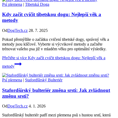
Psí plemena
|
Tibetská Doga
Kdy začít cvičit tibetskou dogu: Nejlepší věk a
metody
Od
DogTech.cz
28. 7. 2025
Pokud přemýšlíte o začátku cvičení tibetské dogy, správný věk a
metody jsou klíčové. Vyberte si výcvikové metody a začněte
trénovat vašeho psa již v mladém věku pro optimální výsledky.
Přečtěte si více
Kdy začít cvičit tibetskou dogu: Nejlepší věk a
metody
Psí plemena
|
Stafordšírský Bulteriér
Stafordšírský bulteriér změna srsti: Jak zvládnout
změnu srsti?
Od
DogTech.cz
4. 1. 2026
Stafordšírský bulteriér patří mezi plemena psů s hustou srstí, která