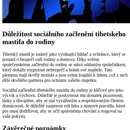
Důležitost sociálního začlenění tibetského
mastifa do rodiny
Tibetský mastif je známý jako vynikající hlídač a ochránce, který se
postará o bezpečí vaší rodiny a domova. Díky svému
společenskému začlenění do rodiny se stává oddaným společníkem,
který dokáže rozpoznat nebezpečí a bránit své majitele. Tato
plemena mají skvělý instinkt a jsou velmi loajální k lidem, což z nich
dělá skvělého partnera pro ochranu vašeho majetku.
Sociální začlenění tibetského mastifa do rodiny je klíčové pro jeho
výcvik a výchovu. Důležité je poskytnout mu dostatek pozornosti,
lásky a discipline, aby se stal vyváženým a respektovaným členem
domácnosti. Je důležité zaujmout roli lídra a stanovit pravidla, která
pes musí dodržovat, aby se učil správnému chování a reagoval na
vaše pokyny.
Závěrečné poznámky