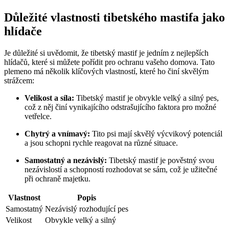
Důležité vlastnosti tibetského mastifa jako
hlídače
Je důležité si uvědomit, že tibetský mastif je jedním z nejlepších
hlídačů, které si můžete pořídit pro ochranu vašeho domova. Tato
plemeno má několik klíčových vlastností, které ho činí skvělým
strážcem:
Velikost a síla:
Tibetský mastif je obvykle velký a silný pes,
což z něj činí vynikajícího odstrašujícího faktora pro možné
vetřelce.
Chytrý a vnímavý:
Tito psi mají skvělý výcvikový potenciál
a jsou schopni rychle reagovat na různé situace.
Samostatný a nezávislý:
Tibetský mastif je pověstný svou
nezávislostí a schopností rozhodovat se sám, což je užitečné
při ochraně majetku.
Vlastnost
Popis
Samostatný
Nezávislý rozhodující pes
Velikost
Obvykle velký a silný