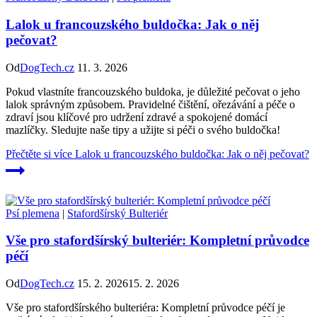
Lalok u francouzského buldočka: Jak o něj
pečovat?
Od
DogTech.cz
11. 3. 2026
Pokud vlastníte francouzského buldoka, je důležité pečovat o jeho
lalok správným způsobem. Pravidelné čištění, ořezávání a péče o
zdraví jsou klíčové pro udržení zdravé a spokojené domácí
mazlíčky. Sledujte naše tipy a užijte si péči o svého buldočka!
Přečtěte si více
Lalok u francouzského buldočka: Jak o něj pečovat?
Psí plemena
|
Stafordšírský Bulteriér
Vše pro stafordšírský bulteriér: Kompletní průvodce
péčí
Od
DogTech.cz
15. 2. 2026
15. 2. 2026
Vše pro stafordšírského bulteriéra: Kompletní průvodce péčí je