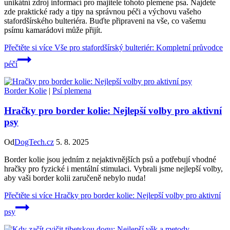
unikátní zdroj informací pro majitele tohoto plemene psa. Najdete
zde praktické rady a tipy na správnou péči a výchovu vašeho
stafordšírského bulteriéra. Buďte připraveni na vše, co vašemu
psímu kamarádovi může přijít.
Přečtěte si více
Vše pro stafordšírský bulteriér: Kompletní průvodce
péčí
Border Kolie
|
Psí plemena
Hračky pro border kolie: Nejlepší volby pro aktivní
psy
Od
DogTech.cz
5. 8. 2025
Border kolie jsou jedním z nejaktivnějších psů a potřebují vhodné
hračky pro fyzické i mentální stimulaci. Vybrali jsme nejlepší volby,
aby vaši border kolii zaručeně nebylo nuda!
Přečtěte si více
Hračky pro border kolie: Nejlepší volby pro aktivní
psy