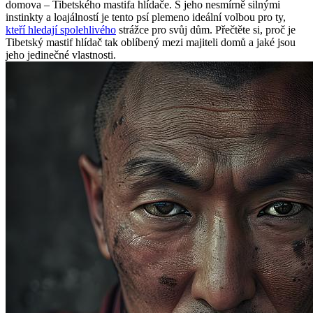
domova – Tibetského mastifa hlídače. S jeho nesmírně silnými
instinkty a loajálností je tento psí plemeno ideální volbou pro ty,
kteří hledají spolehlivého
strážce pro svůj dům. Přečtěte si, proč je
Tibetský mastif hlídač tak oblíbený mezi majiteli domů a jaké jsou
jeho jedinečné vlastnosti.