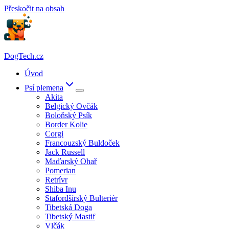
Přeskočit na obsah
DogTech.cz
Úvod
Psí plemena
Akita
Belgický Ovčák
Boloňský Psík
Border Kolie
Corgi
Francouzský Buldoček
Jack Russell
Maďarský Ohař
Pomerian
Retrívr
Shiba Inu
Stafordšírský Bulteriér
Tibetská Doga
Tibetský Mastif
Vlčák