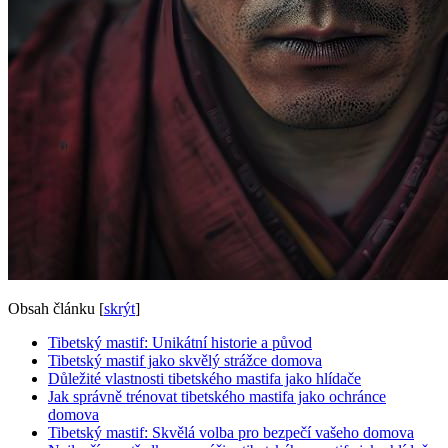
Obsah článku
[
skrýt
]
Tibetský mastif: Unikátní historie a původ
Tibetský mastif jako skvělý strážce domova
Důležité vlastnosti tibetského mastifa jako hlídače
Jak správně trénovat tibetského mastifa jako ochránce
domova
Tibetský mastif: Skvělá volba pro bezpečí vašeho domova