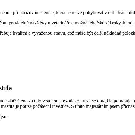
cenou při pořizování štěněte, která se může pohybovat v řádu tisíců dol
éčbu, pravidelné návštěvy u veterináře a možné lékařské zákroky, které
otřebuje kvalitní a vyváženou stravu, což může být další nákladná polozk
tifa
o bude stát? Cena za tuto vzácnou a exotickou rasu se obvykle pohybuje
 mastifa je pouze počáteční investice. S tímto majestátním psem přicháze
 jsou: