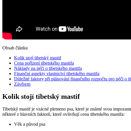
Obsah článku
Kolik stojí tibetský mastif
Cena pořízení tibetského mastifa
Náklady na péči o tibetského mastifa
Finanční aspekty vlastnictví tibetského mastifa
Důležité faktory při plánování finančního rozpočtu pro péči o t
Závěrem
Kolik stojí tibetský mastif
Tibetský mastif je vzácné plemeno psa, které je známé svou impozantn
některé z hlavních faktorů, které ovlivňují cenu tibetského mastifa:
Věk a původ psa