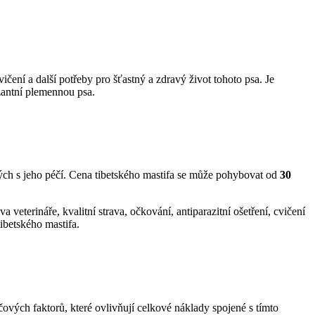
ičení a další potřeby pro šťastný a zdravý život tohoto psa. Je
ozantní plemennou psa.
ných s jeho péčí. Cena tibetského mastifa se může pohybovat od
30
 veterináře, kvalitní strava, očkování, antiparazitní ošetření, cvičení
ibetského mastifa.
čových faktorů, které ovlivňují celkové náklady spojené s tímto