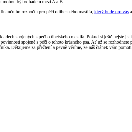
fa mohou být odhadem mezi A a B.
í finančního rozpočtu pro péči o tibetského mastifa,
který bude pro vás
a
adech spojených s péčí o tibetského mastifa. Pokud si ještě nejste jisti
vinnosti spojené s péčí o tohoto krásného psa. Ať už se rozhodnete pro 
čníka. Děkujeme za přečtení a pevně věříme, že náš článek vám pomohl