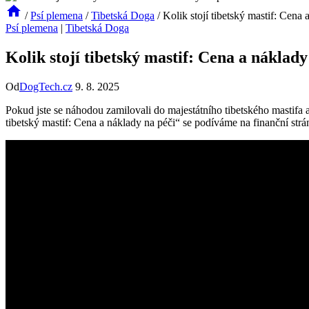
/
Psí plemena
/
Tibetská Doga
/
Kolik stojí tibetský mastif: Cena 
Psí plemena
|
Tibetská Doga
Kolik stojí tibetský mastif: Cena a náklady
Od
DogTech.cz
9. 8. 2025
Pokud jste se náhodou zamilovali do majestátního tibetského mastifa a
tibetský mastif: Cena a náklady na péči“ se podíváme na finanční strá