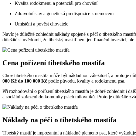
Kvalita rodokmenu a potenciál pro chování
Zdravotní stav a genetická predispozice k nemocem
Umístění a pověst chovatele
Navíc je důležité zohlednit náklady spojené s péčí o tibetského mastif
důležité si uvědomit, že tibetský mastif není jen finanční investicí, a
Cena pořízení tibetského mastifa
Chov tibetského mastifa může být nákladnou záležitostí, a proto je d
000 Kč do 100 000 Kč
podle původu, kvality a rodokmenu psa.
Při rozhodování o pořízení tibetského mastifa je dobré zohlednit i dalš
a sociální zařazení do komunity psích milovníků. Proto je důležité zv
Náklady na péči o tibetského mastifa
Tibetský mastif je impozantní a nákladné plemeno psa, které vyžaduje 