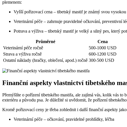
plemenem:
Vyšší pořizovací cena – tibetský mastif je známý svou vysokou 
Veterinární péče – zahrnuje pravidelné očkování, preventivní l
Potrava a výživa – tibetský mastif je velký a silný pes, který p
Průměrné
Cena
Veterinární péče ročně
500-1000 USD
Strava a výživa ročně
600-1200 USD
Ostatní náklady (hračky, oblečení, apod.) ročně
300-500 USD
Finanční aspekty vlastnictví tibetského mas
Přemýšlíte o pořízení tibetského mastifa, ale zajímá vás, kolik vás t
exteriéru a původu psa. Je důležité si uvědomit, že pořízení tibetského
Kromě pořizovací ceny je třeba zohlednit i další finanční aspekty jako
Veterinární péče – očkování, pravidelné prohlídky, léčba