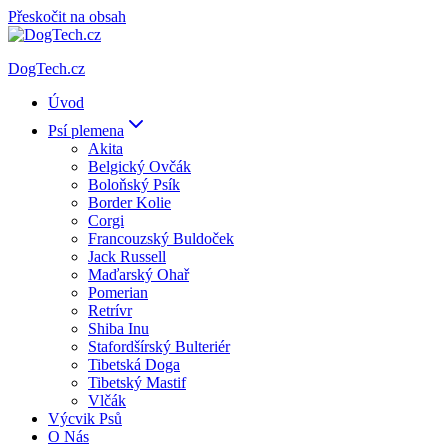
Přeskočit na obsah
DogTech.cz
Úvod
Psí plemena
Akita
Belgický Ovčák
Boloňský Psík
Border Kolie
Corgi
Francouzský Buldoček
Jack Russell
Maďarský Ohař
Pomerian
Retrívr
Shiba Inu
Stafordšírský Bulteriér
Tibetská Doga
Tibetský Mastif
Vlčák
Výcvik Psů
O Nás