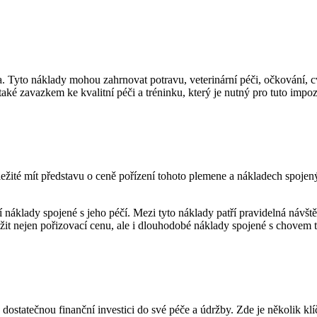
a. Tyto náklady mohou zahrnovat potravu, veterinární péči, očkování, cv
le také zavazkem ke kvalitní péči a tréninku, který je nutný pro tuto imp
ůležité mít představu o ceně pořízení tohoto plemene a nákladech spoje
í náklady spojené s jeho péčí. Mezi tyto náklady patří pravidelná návštěva
ážit nejen pořizovací cenu, ale i dlouhodobé náklady spojené s chovem t
dostatečnou finanční investici do své péče a údržby. Zde je několik klí