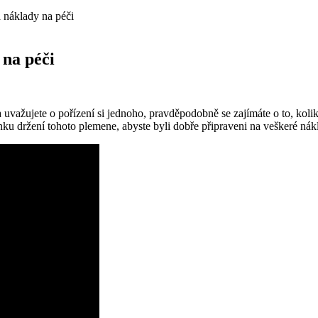
a náklady na péči
 na péči
 uvažujete o pořízení si jednoho, pravděpodobně se zajímáte o to, koli
nku držení tohoto plemene, abyste byli dobře připraveni na veškeré nákl