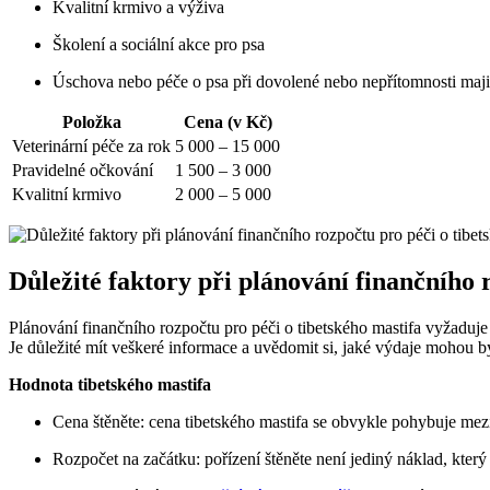
Kvalitní krmivo a výživa
Školení a sociální akce pro psa
Úschova nebo péče o psa při dovolené nebo nepřítomnosti maji
Položka
Cena (v Kč)
Veterinární péče za rok
5 000 – 15 000
Pravidelné očkování
1 500 – 3 000
Kvalitní krmivo
2 000 – 5 000
Důležité faktory při plánování finančního 
Plánování finančního rozpočtu pro péči o tibetského mastifa vyžaduje
Je důležité mít veškeré informace a uvědomit si, jaké výdaje mohou b
Hodnota tibetského mastifa
Cena štěněte: cena tibetského mastifa se obvykle pohybuje mez
Rozpočet na začátku: pořízení štěněte není jediný náklad, který 