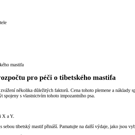
tele
rozpočtu pro péči o tibetského mastifa
 zvážení několika důležitých faktorů. Cena tohoto plemene a náklady s
ýt spojeny s vlastnictvím tohoto impozantního psa.
i X a Y.
s sebou tibetský mastif přináší. Pamatujte na další výdaje, jako jsou vy