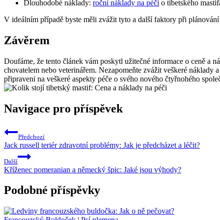
Dlouhodobé náklady:
roční náklady na péči
o tibetského masti
V ideálním případě byste měli zvážit tyto a další faktory při plánován
Závěrem
Doufáme, že tento článek vám poskytl užitečné informace o ceně a nákl
chovatelem nebo veterinářem. Nezapomeňte zvážit veškeré náklady a po
připraveni na veškeré aspekty péče o svého nového čtyřnohého spole
Navigace pro příspěvek
Předchozí
Jack russell teriér zdravotní problémy: Jak je předcházet a léčit?
Další
Kříženec pomeranian a německý špic: Jaké jsou výhody?
Podobné příspěvky
Francouzský Buldoček
|
Psí plemena