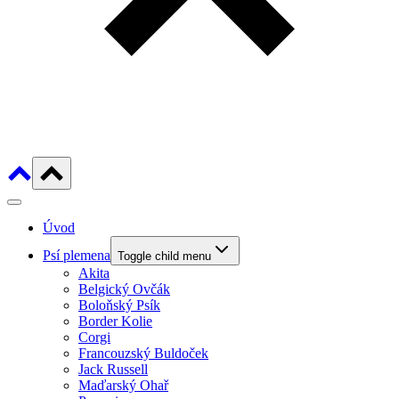
Úvod
Psí plemena
Toggle child menu
Akita
Belgický Ovčák
Boloňský Psík
Border Kolie
Corgi
Francouzský Buldoček
Jack Russell
Maďarský Ohař