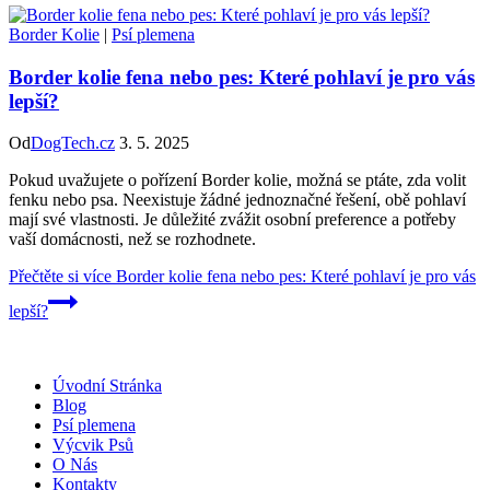
Border Kolie
|
Psí plemena
Border kolie fena nebo pes: Které pohlaví je pro vás
lepší?
Od
DogTech.cz
3. 5. 2025
Pokud uvažujete o pořízení Border kolie, možná se ptáte, zda volit
fenku nebo psa. Neexistuje žádné jednoznačné řešení, obě pohlaví
mají své vlastnosti. Je důležité zvážit osobní preference a potřeby
vaší domácnosti, než se rozhodnete.
Přečtěte si více
Border kolie fena nebo pes: Které pohlaví je pro vás
lepší?
Úvodní Stránka
Blog
Psí plemena
Výcvik Psů
O Nás
Kontakty