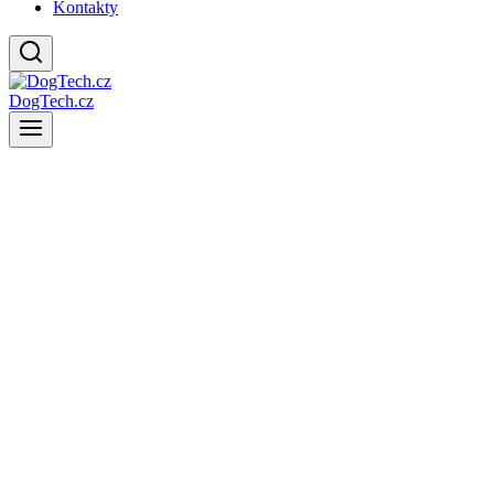
Kontakty
DogTech.cz