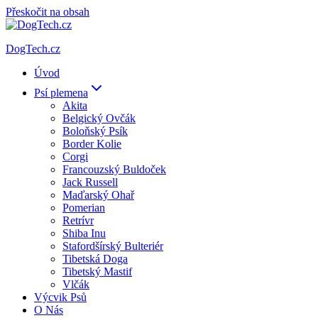
Přeskočit na obsah
DogTech.cz
Úvod
Psí plemena
Akita
Belgický Ovčák
Boloňský Psík
Border Kolie
Corgi
Francouzský Buldoček
Jack Russell
Maďarský Ohař
Pomerian
Retrívr
Shiba Inu
Stafordšírský Bulteriér
Tibetská Doga
Tibetský Mastif
Vlčák
Výcvik Psů
O Nás