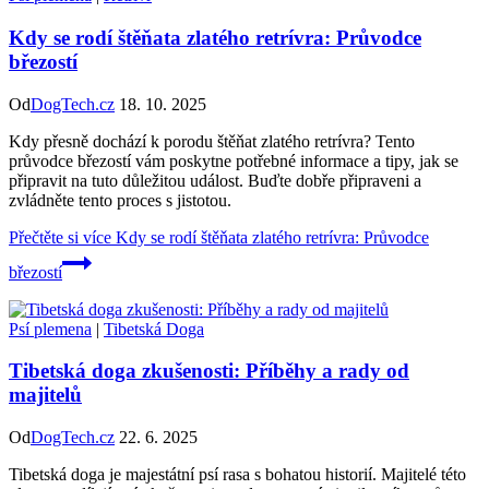
Kdy se rodí štěňata zlatého retrívra: Průvodce
březostí
Od
DogTech.cz
18. 10. 2025
Kdy přesně dochází k porodu štěňat zlatého retrívra? Tento
průvodce březostí vám poskytne potřebné informace a tipy, jak se
připravit na tuto důležitou událost. Buďte dobře připraveni a
zvládněte tento proces s jistotou.
Přečtěte si více
Kdy se rodí štěňata zlatého retrívra: Průvodce
březostí
Psí plemena
|
Tibetská Doga
Tibetská doga zkušenosti: Příběhy a rady od
majitelů
Od
DogTech.cz
22. 6. 2025
Tibetská doga je majestátní psí rasa s bohatou historií. Majitelé této