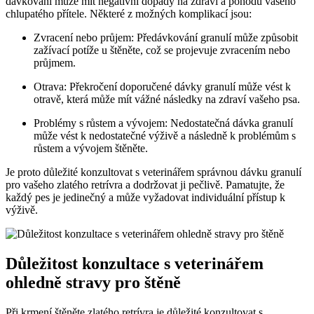
dávkování může mít negativní dopady na zdraví a pohodu vašeho
chlupatého přítele. Některé z možných komplikací jsou:
Zvracení nebo průjem: Předávkování granulí může způsobit
zažívací potíže u štěněte, což se projevuje zvracením nebo
průjmem.
Otrava: Překročení doporučené dávky granulí může vést k
otravě, která může mít vážné následky na zdraví vašeho psa.
Problémy s růstem a vývojem: Nedostatečná dávka granulí
může vést k nedostatečné výživě a následně k problémům s
růstem a vývojem štěněte.
Je proto důležité konzultovat s veterinářem správnou dávku granulí
pro vašeho zlatého retrívra a dodržovat ji pečlivě. Pamatujte, že
každý pes je jedinečný a může vyžadovat individuální přístup k
výživě.
Důležitost konzultace s veterinářem
ohledně stravy pro štěně
Při krmení štěněte zlatého retrívra je důležité konzultovat s