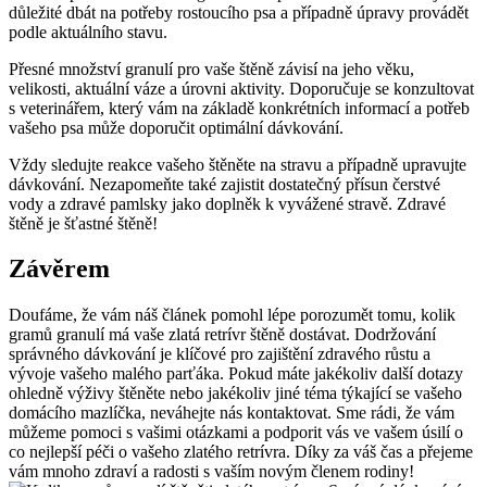
důležité dbát na potřeby rostoucího psa a případně úpravy provádět
podle aktuálního stavu.
Přesné množství granulí pro vaše štěně závisí na jeho věku,
velikosti, aktuální váze a úrovni aktivity. Doporučuje se konzultovat
s veterinářem, který vám na základě konkrétních informací a potřeb
vašeho psa může doporučit optimální dávkování.
Vždy sledujte reakce vašeho štěněte na stravu a případně upravujte
dávkování. Nezapomeňte také zajistit dostatečný přísun čerstvé
vody a zdravé pamlsky jako doplněk k vyvážené stravě. Zdravé
štěně je šťastné štěně!
Závěrem
Doufáme, že vám náš článek pomohl lépe porozumět tomu, kolik
gramů granulí má vaše zlatá retrívr štěně dostávat. Dodržování
správného dávkování je klíčové pro zajištění zdravého růstu a
vývoje vašeho malého parťáka. Pokud máte jakékoliv další dotazy
ohledně výživy štěněte nebo jakékoliv jiné téma týkající se vašeho
domácího mazlíčka, neváhejte nás kontaktovat. Sme rádi, že vám
můžeme pomoci s vašimi otázkami a podporit vás ve vašem úsilí o
co nejlepší péči o vašeho zlatého retrívra. Díky za váš čas a přejeme
vám mnoho zdraví a radosti s vaším novým členem rodiny!