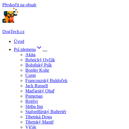
Přeskočit na obsah
DogTech.cz
Úvod
Psí plemena
Akita
Belgický Ovčák
Boloňský Psík
Border Kolie
Corgi
Francouzský Buldoček
Jack Russell
Maďarský Ohař
Pomerian
Retrívr
Shiba Inu
Stafordšírský Bulteriér
Tibetská Doga
Tibetský Mastif
Vlčák