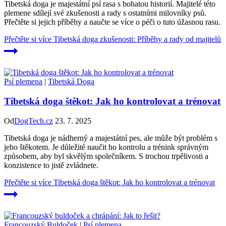
Tibetská doga je majestátní psí rasa s bohatou historií. Majitelé této
plemene sdílejí své zkušenosti a rady s ostatními milovníky psů.
Přečtěte si jejich příběhy a naučte se více o péči o tuto úžasnou rasu.
Přečtěte si více
Tibetská doga zkušenosti: Příběhy a rady od majitelů
Psí plemena
|
Tibetská Doga
Tibetská doga štěkot: Jak ho kontrolovat a trénovat
Od
DogTech.cz
23. 7. 2025
Tibetská doga je nádherný a majestátní pes, ale může být problém s
jeho štěkotem. Je důležité naučit ho kontrolu a trénink správným
způsobem, aby byl skvělým společníkem. S trochou trpělivosti a
konzistence to jistě zvládnete.
Přečtěte si více
Tibetská doga štěkot: Jak ho kontrolovat a trénovat
Francouzský Buldoček
|
Psí plemena