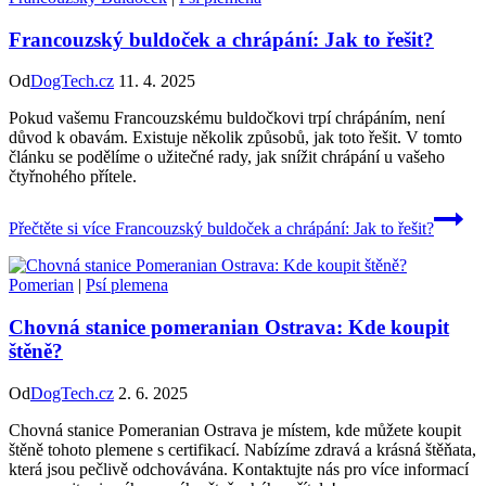
Francouzský buldoček a chrápání: Jak to řešit?
Od
DogTech.cz
11. 4. 2025
Pokud vašemu Francouzskému buldočkovi trpí chrápáním, není
důvod k obavám. Existuje několik způsobů, jak toto řešit. V tomto
článku se podělíme o užitečné rady, jak snížit chrápání u vašeho
čtyřnohého přítele.
Přečtěte si více
Francouzský buldoček a chrápání: Jak to řešit?
Pomerian
|
Psí plemena
Chovná stanice pomeranian Ostrava: Kde koupit
štěně?
Od
DogTech.cz
2. 6. 2025
Chovná stanice Pomeranian Ostrava je místem, kde můžete koupit
štěně tohoto plemene s certifikací. Nabízíme zdravá a krásná štěňata,
která jsou pečlivě odchovávána. Kontaktujte nás pro více informací