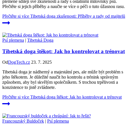
plemene sdílejí své zkušenosti a rady s ostatními milovníky psů.
Přečtěte si jejich příběhy a naučte se více o péči o tuto úžasnou rasu.
Přečtěte si více
Tibetská doga zkušenosti: Příběhy a rady od majitelů
Psí plemena
|
Tibetská Doga
Tibetská doga štěkot: Jak ho kontrolovat a trénovat
Od
DogTech.cz
23. 7. 2025
Tibetská doga je nádherný a majestátní pes, ale může být problém s
jeho štěkotem. Je důležité naučit ho kontrolu a trénink správným
způsobem, aby byl skvělým společníkem. S trochou trpělivosti a
konzistence to jistě zvládnete.
Přečtěte si více
Tibetská doga štěkot: Jak ho kontrolovat a trénovat
Francouzský Buldoček
|
Psí plemena