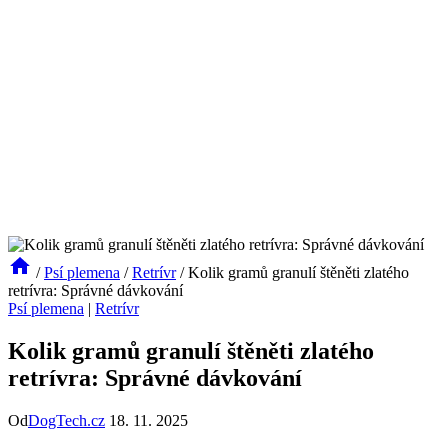
/
Psí plemena
/
Retrívr
/
Kolik gramů granulí štěněti zlatého
retrívra: Správné dávkování
Psí plemena
|
Retrívr
Kolik gramů granulí štěněti zlatého
retrívra: Správné dávkování
Od
DogTech.cz
18. 11. 2025