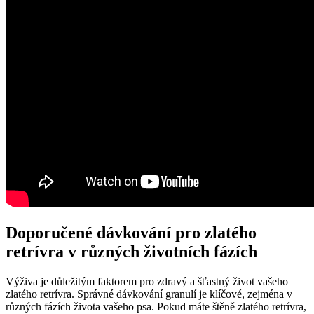
Doporučené dávkování pro zlatého
retrívra v různých životních fázích
Výživa je důležitým faktorem pro zdravý a šťastný život vašeho
zlatého retrívra. Správné dávkování granulí je klíčové, zejména v
různých fázích života vašeho psa. Pokud máte štěně zlatého retrívra,