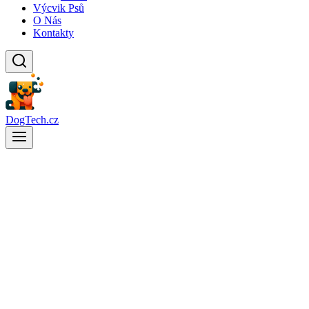
Výcvik Psů
O Nás
Kontakty
DogTech.cz