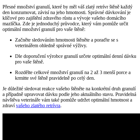
Přesné množství granulí, které by měl váš zlatý retrívr štěně každý
den konzumovat, závisí na jeho hmotnosti. Správné dávkování je
klíčové pro zajištění zdravého růstu a vývoje vašeho domácího
mazlíčka. Zde je jednoduchý průvodce, který vám pomůže určit
optimální množství granulí pro vaše štěně:
Začněte sledováním hmotnosti štěněte a poraďte se s
veterinářem ohledně správné výživy.
Dle doporučení výrobce granulí určete optimální denní dávku
pro vaše štěně.
Rozdělte celkové množství granulí na 2 až 3 menší porce a
krmitte své štěně pravidelně po celý den.
Je důležité sledovat reakce vašeho štěněte na konkrétní druh granulí
a případně upravovat dávku podle jeho aktuálního stavu. Pravidelná
návštěva veterináře vám také pomůže udržet optimální hmotnost a
zdraví
vašeho zlatého retrívra
.