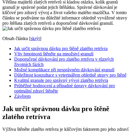
Většina majitelů zlatých retrívrů si kladou otázku, kolik gramů
granulí je správné podat jejich štěňátku. Správné dávkování je
klíčové pro zdravý vývoj a život vašeho malého mazlíčka. V tomto
článku se podíváme na důležité informace ohledně vyvážené stravy
pro štěňata zlatých retrívrů a doporučené dávkování granulí.
Obsah článku
[
skrýt
]
Jak určit správnou dávku pro štěně zlatého retrívra
Vliv hmotnosti štěněte na množství granulí
Doporučené dávkování pro zlatého retrívra v různých
životních fázích
Možné komplikace při nesprávném dávkování granulí
Důležitost konzultace s veterinářem ohledně stravy pro štěně
Kvalitní granule pro správný vývoj zlatého retrívra
Průběžné hodnocení a případné úpravy dávkování pro
optimální zdraví štěněte
Závěrem
Jak určit správnou dávku pro štěně
zlatého retrívra
Výživa štěněte zlatého retrívra je klíčovým faktorem pro jeho zdraví