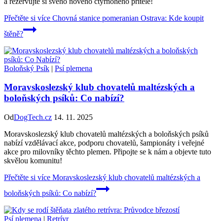
a rezervujte si svého nového čtyřnohého přítele!
Přečtěte si více
Chovná stanice pomeranian Ostrava: Kde koupit
štěně?
Boloňský Psík
|
Psí plemena
Moravskoslezský klub chovatelů maltézských a
boloňských psíků: Co nabízí?
Od
DogTech.cz
14. 11. 2025
Moravskoslezský klub chovatelů maltézských a boloňských psíků
nabízí vzdělávací akce, podporu chovatelů, šampionáty i veřejné
akce pro milovníky těchto plemen. Připojte se k nám a objevte tuto
skvělou komunitu!
Přečtěte si více
Moravskoslezský klub chovatelů maltézských a
boloňských psíků: Co nabízí?
Psí plemena
|
Retrívr