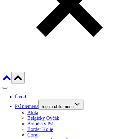
Úvod
Psí plemena
Toggle child menu
Akita
Belgický Ovčák
Boloňský Psík
Border Kolie
Corgi