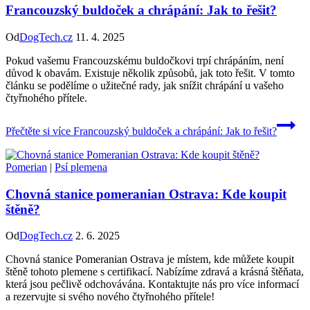
Francouzský buldoček a chrápání: Jak to řešit?
Od
DogTech.cz
11. 4. 2025
Pokud vašemu Francouzskému buldočkovi trpí chrápáním, není
důvod k obavám. Existuje několik způsobů, jak toto řešit. V tomto
článku se podělíme o užitečné rady, jak snížit chrápání u vašeho
čtyřnohého přítele.
Přečtěte si více
Francouzský buldoček a chrápání: Jak to řešit?
Pomerian
|
Psí plemena
Chovná stanice pomeranian Ostrava: Kde koupit
štěně?
Od
DogTech.cz
2. 6. 2025
Chovná stanice Pomeranian Ostrava je místem, kde můžete koupit
štěně tohoto plemene s certifikací. Nabízíme zdravá a krásná štěňata,
která jsou pečlivě odchovávána. Kontaktujte nás pro více informací
a rezervujte si svého nového čtyřnohého přítele!