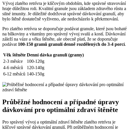
Vývoj zlatého retrívra je klíčovým obdobím, kde správné stravování
hraje důležitou roli. Kvalitní granule jsou základem zdravého růstu a
silné imunity. Je důležité dodržovat správné dávkování granulí, aby
bylo štěně dostatečně vyživeno, ale nedocházelo k překrmování.
Pro zlatého retrívra se doporučuje podávat granule, které jsou bohaté
na bílkoviny a vitamíny pro správný vývoj svalů a kostí. Dávkování
záleží na váze a věku štěněte, ale obecně platí, že se doporučuje
podávat
100-150 gramů granulí denně rozdělených do 3-4 porcí
.
Věk štěněte
Denní dávka granulí (gramy)
2-3 měsíce
100-120g
4-6 měsíců
120-140g
6-12 měsíců
140-150g
Průběžné hodnocení a případné úpravy
dávkování pro optimální zdraví štěněte
Pro správný vývoj a optimální zdraví štěněte zlatého retrívra je
klíčové správné dávkování granulí. Při průběžném hodnocení je