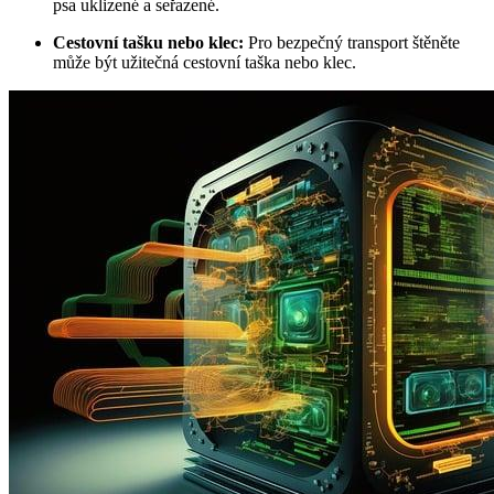
psa uklizené a seřazené.
Cestovní tašku nebo klec:
Pro bezpečný transport štěněte
může být užitečná cestovní taška nebo klec.