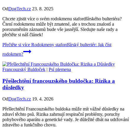
Od
DogTech.cz
23. 8. 2025
Chcete zjistit více o svém rodokmenu stafordšírského bulteriéra?
Čtení rodokmenu může být zmatené, ale s trochou znalostí a
porozuměním záznamů bude vše jasnější. Sledujte naše rady a
přečtěte si náš článek!
Přečtěte si více
Rodokmeny stafordšírský bulteriér: Jak číst
rodokmen?
Francouzský Buldoček
|
Psí plemena
Přešlechtění francouzského buldočka: Rizika a
důsledky
Od
DogTech.cz
19. 4. 2026
Přešlechtění Francouzského buldoka může mít vážné důsledky na
zdraví těchto psů. Rizika zahrnují respirační problémy, poruchy
pohybového aparátu a genetické vady. Je důležité dbát na udržování
zdravého a funkčního chovu.