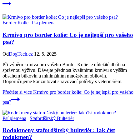
Border Kolie
|
Psí plemena
Krmivo pro border kolie: Co je nejlepší pro vašeho
psa?
Od
DogTech.cz
12. 5. 2025
Při výběru krmiva pro vašeho Border Kolie je důležité dbát na
správnou výživu. Dávejte přednost kvalitnímu krmivu s vyšším
obsahem bílkovin a minimálním množstvím obilovin.
Doporučujeme konzultovat stravovací potřeby s veterinářem.
Přečtěte si více
Krmivo pro border kolie: Co je nejlepší pro vašeho
psa?
Psí plemena
|
Stafordšírský Bulteriér
Rodokmeny stafordšírský bulteriér: Jak číst
rodokmen?