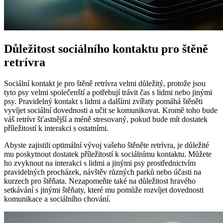
Důležitost sociálního kontaktu pro štěně
retrívra
Sociální kontakt je pro štěně retrívra velmi důležitý, protože jsou
tyto psy velmi společenští a potřebují trávit čas s lidmi nebo jinými
psy. Pravidelný kontakt s lidmi a dalšími zvířaty pomáhá štěněti
vyvíjet sociální dovednosti a učit se komunikovat. Kromě toho bude
váš retrívr šťastnější a méně stresovaný, pokud bude mít dostatek
příležitostí k interakci s ostatními.
Abyste zajistili optimální vývoj vašeho štěněte retrívra, je důležité
mu poskytnout dostatek příležitostí k sociálnímu kontaktu. Můžete
ho zvyknout na interakci s lidmi a jinými psy prostřednictvím
pravidelných procházek, návštěv různých parků nebo účasti na
kurzech pro štěňata. Nezapomeňte také na důležitost hravého
setkávání s jinými štěňaty, které mu pomůže rozvíjet dovednosti
komunikace a sociálního chování.