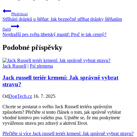
Předchozí
Stříhání drápků u štěňat: Jak bezpečně stříhat drápky štěňatům
Další
Nejdražší pes světa tibetský mastif: Proč je tak cenný?
Podobné příspěvky
Jack Russell
|
Psí plemena
Jack russell teriér krmení: Jak správně vybrat
stravu?
Od
DogTech.cz
16. 7. 2025
Chcete se postarat o svého Jack Russell teriéra správným
způsobem? Přečtěte si tento článek o tom, jak správně vybírat
vhodné krmivo pro vašeho psa. Ujistěte se, že mu poskytnete
vyváženou stravu pro zdravý a aktivní život.
Přečtěte si více
Jack russell teriér krmení: Jak správně vybrat stravu?