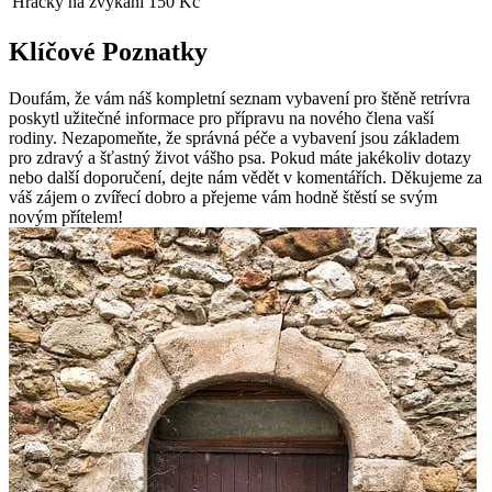
Hračky na žvýkání
150 Kč
Klíčové Poznatky
Doufám, že vám náš kompletní seznam vybavení pro štěně retrívra
poskytl užitečné informace pro přípravu na nového člena vaší
rodiny. Nezapomeňte, že správná péče a vybavení jsou základem
pro zdravý a šťastný život vášho psa. Pokud máte jakékoliv dotazy
nebo další doporučení, dejte nám vědět v komentářích. Děkujeme za
váš zájem o zvířecí dobro a přejeme vám hodně štěstí se svým
novým přítelem!