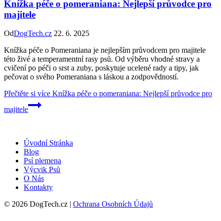
Knížka péče o pomeraniana: Nejlepší průvodce pro
majitele
Od
DogTech.cz
22. 6. 2025
Knížka péče o Pomeraniana je nejlepším průvodcem pro majitele
této živé a temperamentní rasy psů. Od výběru vhodné stravy a
cvičení po péči o srst a zuby, poskytuje ucelené rady a tipy, jak
pečovat o svého Pomeraniana s láskou a zodpovědností.
Přečtěte si více
Knížka péče o pomeraniana: Nejlepší průvodce pro
majitele
Úvodní Stránka
Blog
Psí plemena
Výcvik Psů
O Nás
Kontakty
© 2026 DogTech.cz |
Ochrana Osobních Údajů