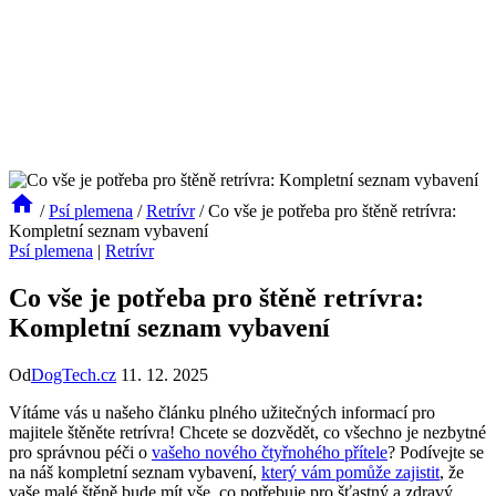
/
Psí plemena
/
Retrívr
/
Co vše je potřeba pro štěně retrívra:
Kompletní seznam vybavení
Psí plemena
|
Retrívr
Co vše je potřeba pro štěně retrívra:
Kompletní seznam vybavení
Od
DogTech.cz
11. 12. 2025
Vítáme vás u našeho článku plného užitečných informací pro
majitele štěněte retrívra! Chcete se dozvědět, co všechno je nezbytné
pro správnou péči o
vašeho nového čtyřnohého přítele
? Podívejte se
na náš kompletní seznam vybavení,
který vám pomůže zajistit
, že
vaše malé štěně bude mít vše, co potřebuje pro šťastný a zdravý