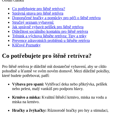
Obsah článku
Co potřebujete pro štěně retrívra?
Správná strava pro štěně retrívra
Doporučené hračky a pomůcky pro péči o štěně retrívra
Stručný seznam vybavení:
Jak správně vybavit pelíšek pro štěně retrívra
Důležitost sociálního kontaktu pro štěně retrívra
Trénink a výchova štěněte retrívra: Tipy a triky
Prevence zdravotních problémů u štěněte retrívra
Klíčové Poznatky
Co potřebujete pro štěně retrívra?
Pro štěně retrívra je důležité mít dostatečné vybavení, aby se cítilo
pohodlně a šťastně ve svém novém domově. Mezi důležité položky,
které budete potřebovat, patří:
Výbava pro spaní:
Vyhřívací deka nebo přikrývka, pelíšek
nebo pelest, malý vankúš pro podporu hlavy.
Krmivo a miska:
Kvalitní štěněcí krmivo, miska na vodu a
miska na krmivo.
Hračky a žvýkačky:
Různorodé hračky pro hry a stimulaci,