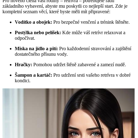
Pro nového člena vaší rodiny – retrívra – potřebujete řadu
základního vybavení, abyste mu poskytli co nejlepší start. Zde je
kompletní seznam věcí, které byste měli mít připravené:
Vodítko a obojek:
Pro bezpečné venčení a trénink štěněte.
Postýlka nebo pelíšek:
Kde může váš retrívr relaxovat a
odpočívat.
Miska na jídlo a pití:
Pro každodenní stravování a zajištění
dostatečného přísunu vody.
Hračky:
Pomohou udržet štěně zabavené a zamezí nudě.
Šampon a kartáč:
Pro udržení srsti vašeho retrívra v dobré
kondici.