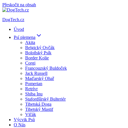
Přeskočit na obsah
DogTech.cz
Úvod
Psí plemena
Akita
Belgický Ovčák
Boloňský Psík
Border Kolie
Corgi
Francouzský Buldoček
Jack Russell
Maďarský Ohař
Pomerian
Retrívr
Shiba Inu
Stafordšírský Bulteriér
Tibetská Doga
Tibetský Mastif
Vlčák
Výcvik Psů
O Nás