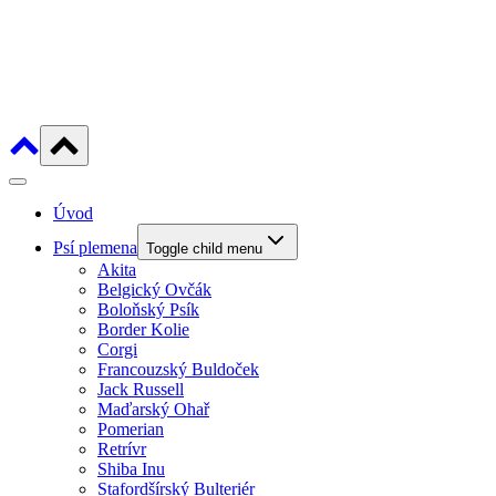
Úvod
Psí plemena
Toggle child menu
Akita
Belgický Ovčák
Boloňský Psík
Border Kolie
Corgi
Francouzský Buldoček
Jack Russell
Maďarský Ohař
Pomerian
Retrívr
Shiba Inu
Stafordšírský Bulteriér