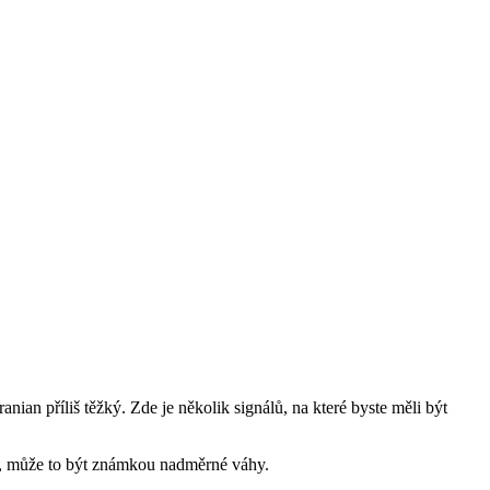
n příliš ⁣těžký. Zde je⁣ několik signálů, ⁣na ‌které byste ⁣měli ‍být
it, může⁢ to být známkou nadměrné váhy.