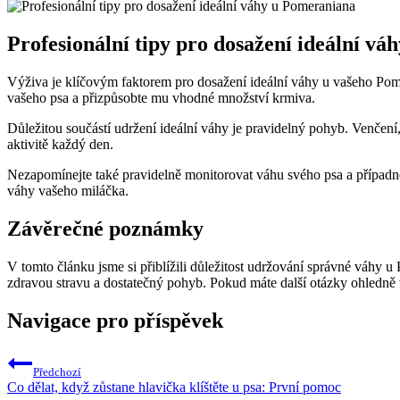
Profesionální tipy ⁤pro ‌dosažení⁣ ideální 
Výživa je klíčovým faktorem pro ⁤dosažení ideální váhy ⁤u vašeho ‌Pom
vašeho psa a přizpůsobte mu vhodné množství krmiva.
Důležitou součástí udržení ideální váhy​ je pravidelný ‍pohyb. Venčení, ‍h
aktivitě každý den.
Nezapomínejte také pravidelně ⁢monitorovat ‍váhu svého psa a případně ⁣
váhy vašeho miláčka.
Závěrečné poznámky
V tomto‍ článku jsme si přiblížili důležitost ​udržování správné váhy‍ u 
zdravou stravu⁢ a dostatečný ‍pohyb. Pokud máte‍ další otázky ohledně
Navigace pro příspěvek
Předchozí
Co dělat, když zůstane hlavička klíštěte u psa: První pomoc