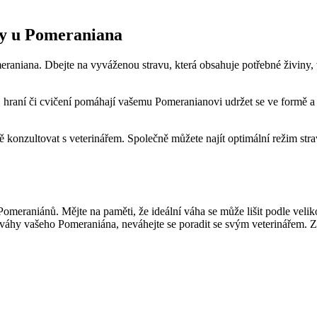
váhy u Pomeraniana
eraniana. ‍Dbejte na vyváženou stravu, která obsahuje ⁤potřebné živiny, 
raní či cvičení⁣ pomáhají‍ vašemu Pomeranianovi ⁢udržet‍ se ⁤ve formě​ a zl
konzultovat s veterinářem. Společně můžete najít‌ optimální režim stravov
Pomeraniánů. Mějte na⁤ paměti,⁣ že ideální váha se může​ lišit podle veliko
 ⁤váhy vašeho Pomeraniána, neváhejte‌ se poradit se svým veterinářem. 