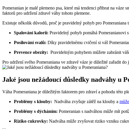
Pomeranian je​ malé plemeno psa, které má tendenci přibrat na váze 
⁢faktorů pro udržení⁢ zdravé váhy tohoto plemene.
Existuje ⁣několik důvodů,⁢ proč‌ je pravidelný pohyb pro Pomeraniana t
Spalování kalorií:
Pravidelný ​pohyb pomáhá ⁢Pomeranianovi spa
Posilování ​svalů:
Díky pravidelnému cvičení ⁢si váš Pomeranian u
Prevence ‍obezity:
‍ Pravidelným⁣ pohybem můžete zabránit vášem
Pro ​udržení⁤ svého Pomeraniana ve zdravé váze ‍je důležité zařadit d
Jaké jsou nežádoucí důsledky ‌nadváhy u 
Váha Pomeraniana je‍ důležitým faktorem pro zdraví a pohodu ‌této p
Problémy s klouby:
⁤ Nadváha zvyšuje zátěž⁢ na klouby a⁤
může
Problémy s dýcháním:
Pomeranian s nadváhou může mít ‍potí
Riziko ‍cukrovky:
Nadváha může⁢ zvyšovat riziko vzniku cukro