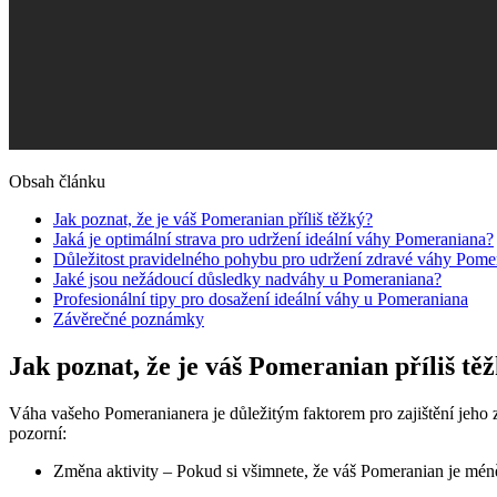
Obsah článku
Jak poznat, že ​je váš⁤ Pomeranian⁢ příliš​ těžký?
Jaká je ‍optimální strava pro udržení ideální váhy Pomeraniana?
Důležitost pravidelného pohybu pro udržení⁤ zdravé váhy ⁢Pome
Jaké jsou nežádoucí důsledky ‌nadváhy u Pomeraniana?
Profesionální tipy ⁤pro ‌dosažení⁣ ideální váhy u Pomeraniana
Závěrečné poznámky
Jak poznat, že ​je váš⁤ Pomeranian⁢ příliš​ tě
Váha⁤ vašeho ​Pomeranianera je důležitým faktorem pro zajištění jeho‌ zdr
pozorní:
Změna aktivity – Pokud si všimnete,⁤ že váš Pomeranian je ⁢mén