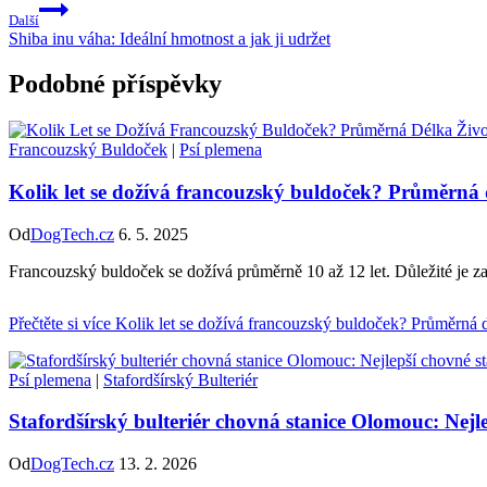
Další
Shiba inu váha: Ideální hmotnost a jak ji udržet
Podobné příspěvky
Francouzský Buldoček
|
Psí plemena
Kolik let se dožívá francouzský buldoček? Průměrná 
Od
DogTech.cz
6. 5. 2025
Francouzský buldoček se dožívá průměrně 10 až 12 let. Důležité je zaj
Přečtěte si více
Kolik let se dožívá francouzský buldoček? Průměrná d
Psí plemena
|
Stafordšírský Bulteriér
Stafordšírský bulteriér chovná stanice Olomouc: Nejl
Od
DogTech.cz
13. 2. 2026