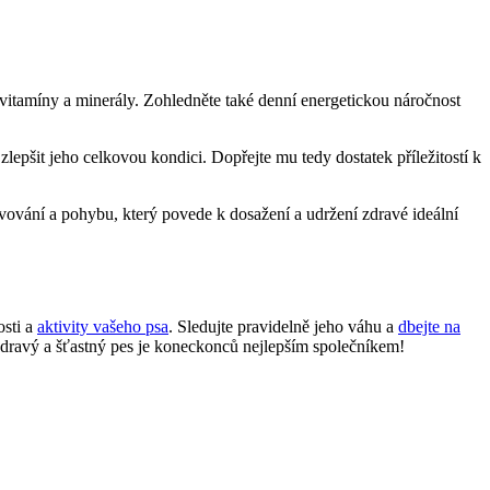
vitamíny‍ a minerály. Zohledněte také​ denní energetickou náročnost
epšit jeho celkovou kondici.‍ Dopřejte⁣ mu‌ tedy dostatek ⁢příležitostí ⁢k‍
ání a pohybu, který ‌povede ⁣k dosažení⁤ a ​udržení⁣ zdravé ⁢ideální
sti a⁤
aktivity vašeho psa
. Sledujte pravidelně jeho ​váhu a ‌
dbejte na
Zdravý a šťastný ‌pes je koneckonců⁤ nejlepším společníkem!