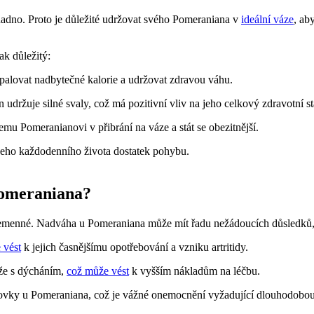
snadno. Proto je důležité udržovat svého Pomeraniana v
ideální váze
, ab
ak důležitý:
lovat⁣ nadbytečné kalorie a udržovat ⁢zdravou váhu.
držuje silné svaly, ⁤což má pozitivní vliv na⁤ jeho celkový zdravotní st
u ‌Pomeranianovi v ​přibrání na váze a stát se⁤ obezitnější.
o jeho každodenního života dostatek pohybu.
Pomeraniana?
lemenné. Nadváha u⁤ Pomeraniana může ⁣mít řadu nežádoucích důsledků, 
 vést
⁢ k ⁤jejich časnějšímu ‌opotřebování⁤ a⁤ vzniku artritidy.
že s‍ dýcháním,
což může vést
k​ vyšším ⁢nákladům na léčbu.
vky u ‌Pomeraniana, což je vážné onemocnění vyžadující ‍dlouhodobou