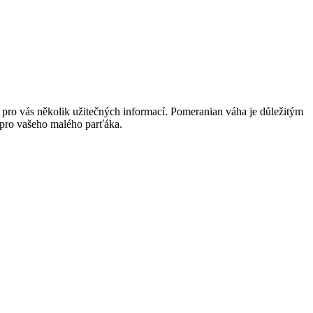
e pro vás‌ několik užitečných informací.​ Pomeranian váha⁣ je ⁤důležitým
ze pro vašeho malého parťáka.