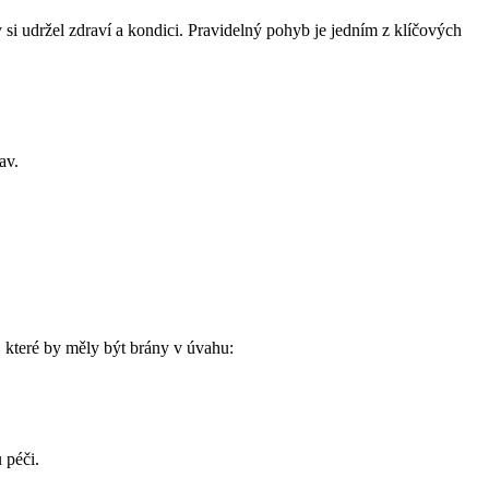
y si udržel zdraví a kondici.⁢ Pravidelný ‍pohyb je jedním z‍ klíčových
av.
které ‌by měly být ⁤brány v úvahu:
 péči.