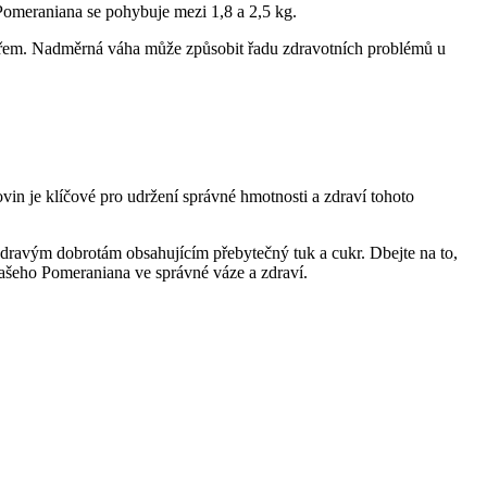
o Pomeraniana se ​pohybuje mezi 1,8 a ​2,5 kg.
nářem. Nadměrná váha může způsobit řadu‌ zdravotních problémů u‍
vin je klíčové pro udržení správné‌ hmotnosti ⁤a zdraví tohoto
dravým dobrotám obsahujícím přebytečný tuk a​ cukr. Dbejte na‍ to,
vašeho‍ Pomeraniana ve správné váze a zdraví.