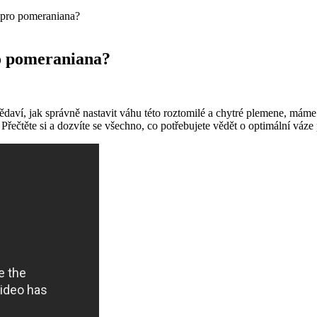
a pro pomeraniana?
ro pomeraniana?
zvědaví, jak správně nastavit váhu ‌této⁢ roztomilé ‍a chytré plemene, mám
Přečtěte‍ si a dozvíte se všechno, ⁢co potřebujete vědět o optimální⁣ vá