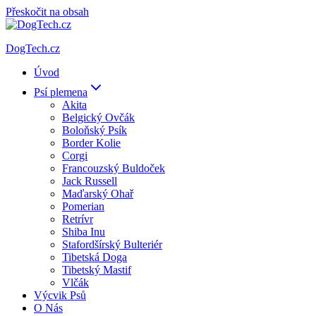
Přeskočit na obsah
DogTech.cz
Úvod
Psí plemena
Akita
Belgický Ovčák
Boloňský Psík
Border Kolie
Corgi
Francouzský Buldoček
Jack Russell
Maďarský Ohař
Pomerian
Retrívr
Shiba Inu
Stafordšírský Bulteriér
Tibetská Doga
Tibetský Mastif
Vlčák
Výcvik Psů
O Nás