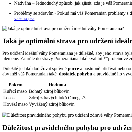
Nadváha‍ – Jednoduchý způsob,‍ jak zjistit, zda ⁢je váš Pomeranian
Problémy‌ se​ zdravím -​ Pokud má váš Pomeranian problémy s d
vašeho psa
.
Jaká je ‍optimální strava pro udržení ide
Pro⁣ udržení ideální⁣ váhy Pomeraniana je důležité, aby jeho strava⁣ by
plemene. Zahrňte‌ do⁢ stravy Pomeraniana ⁤také kvalitní **proteinové z
Důležité je⁣ také dodržovat správné⁢
porce
‍a postupně​ přidávat nebo ​o
aby ⁣měl ‍váš Pomeranian ‌také ⁤
dostatek pohybu
a ‍pravidelně ho vyve
Pokrm
Hodnota
Kuřecí maso
Bohatý zdroj bílkovin
Losos
Zdroj ‌zdravých tuků Omega-3
Hovězí⁢ maso
Vyvážený zdroj‌ bílkovin
Důležitost pravidelného pohybu pro udržen