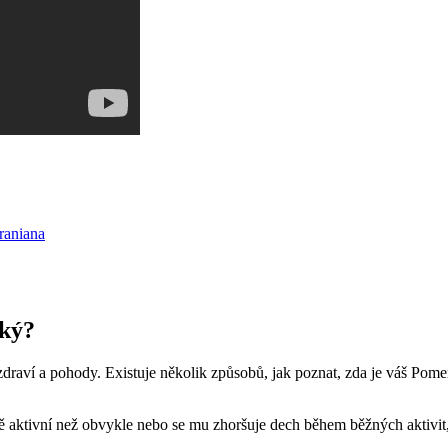
raniana
žký?
aví ‌a​ pohody. Existuje několik způsobů, jak ⁤poznat, ​zda je váš Pomerania
ě aktivní⁤ než obvykle nebo⁤ se mu zhoršuje dech ⁣během běžných⁢ aktiv