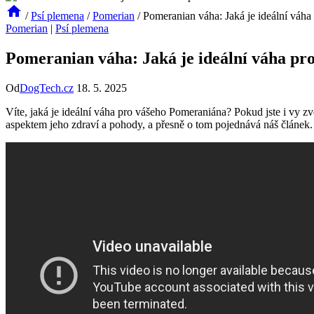
/
Psí plemena
/
Pomerian
/
Pomeranian váha: Jaká je ideální váh
Pomerian
|
Psí plemena
Pomeranian váha: Jaká je ideální váha p
Od
DogTech.cz
18. 5. 2025
Víte,⁢ jaká je ideální váha pro vášeho ​Pomeraniána? Pokud‌ jste i‍ vy⁤ 
aspektem jeho zdraví a pohody, a přesně o tom‌ pojednává náš⁢ článek. 