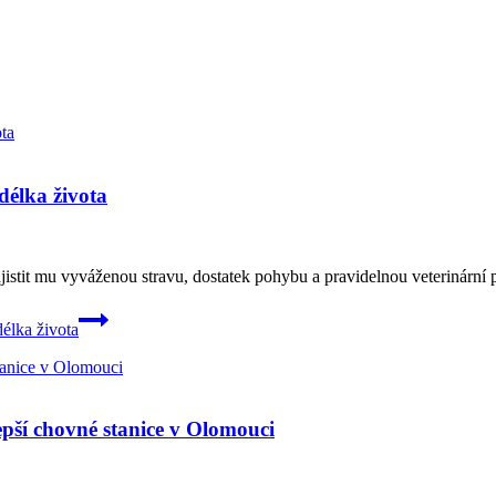
délka života
istit mu vyváženou stravu, dostatek pohybu a pravidelnou veterinární p
élka života
epší chovné stanice v Olomouci