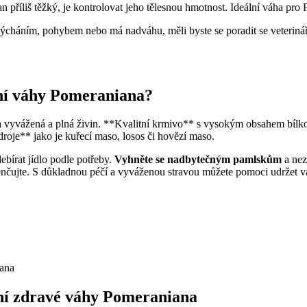
 příliš těžký, je‌ kontrolovat ‍jeho tělesnou hmotnost. Ideální‌ váha‍ pr
ýcháním, pohybem nebo⁤ má nadváhu, ⁣měli ​byste⁢ se poradit se veteri
ální váhy Pomeraniana?
la​ vyvážená a plná živin. ‍**Kvalitní krmivo**‍ s vysokým‌ obsahem bílko
droje** jako je kuřecí maso, losos ​či hovězí maso.
debírat jídlo podle potřeby.
Vyhněte se nadbytečným ‌pamlskům
a nez
nčujte. S důkladnou péčí a vyváženou‍ stravou⁤ můžete pomoci⁢ udržet 
í⁤ zdravé váhy ⁢Pomeraniana