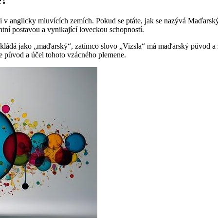
i v anglicky mluvících zemích. Pokud se ptáte, jak se nazývá Maďarsk
ntní postavou a vynikající loveckou schopností.
kládá jako „maďarský“, zatímco slovo „Vizsla“ má maďarský původ a 
je původ a účel tohoto vzácného plemene.