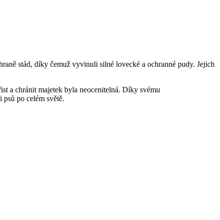
raně stád, díky čemuž vyvinuli silné lovecké a ochranné pudy. Jejich
řist a chránit majetek byla neocenitelná. Díky svému
i psů po celém světě.