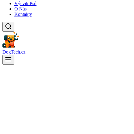
Výcvik Psů
O Nás
Kontakty
DogTech.cz