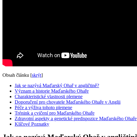
Obsah článku
[
skrýt
]
Jak se nazývá Maďarský Ohař v angličtině?
Význam a historie Maďarského Ohaře
Charakteristické vlastnosti plemene
Doporučení pro chovatele Maďarského Ohaře v Anglii
Péče a výživa tohoto plemene
Trénink a cvičení pro Maďarského Ohaře
Zdravotní aspekty a genetické predispozice Maďarského Ohaře
Klíčové Poznatky
Jak se nazývá Maďarský Ohař v angličtin