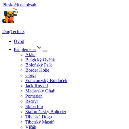
Přeskočit na obsah
DogTech.cz
Úvod
Psí plemena
Akita
Belgický Ovčák
Boloňský Psík
Border Kolie
Corgi
Francouzský Buldoček
Jack Russell
Maďarský Ohař
Pomerian
Retrívr
Shiba Inu
Stafordšírský Bulteriér
Tibetská Doga
Tibetský Mastif
Vlčák