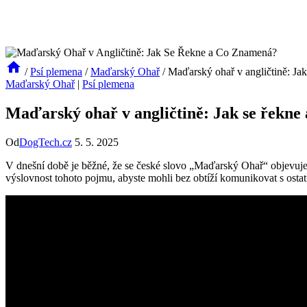
/
Psí plemena
/
Maďarský Ohař
/
Maďarský ohař v angličtině: Ja
Maďarský Ohař
|
Psí plemena
Maďarský ohař v angličtině: Jak se řekne
Od
DogTech.cz
5. 5. 2025
V dnešní době je běžné, že se české slovo „Maďarský Ohař“ objevuje 
výslovnost tohoto pojmu, abyste mohli bez obtíží komunikovat s ostat