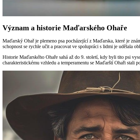
Význam a historie Maďarského Ohaře
Maďarský Ohař je plemeno psa pocházející z Maďarska, které je známé 
schopnost se rychle učit a pracovat ve spolupráci s lidmi je udělala o
Historie Maďarského Ohaře sahá až do 9. století, kdy byli tito psi vy
charakteristickému vzhledu a temperamentu se Maďarští Ohaři stali po