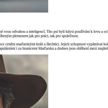
svou odvahou a inteligencí. Tito psi byli kdysi používáni k lovu a och
blíbeným plemenem jak pro práci, tak pro společnost.
soce ceněni maďarskými králi a šlechtici. Jejich schopnost vypátrávat ko
pulárními i za hranicemi Maďarska a dodnes jsou oblíbení mezi majitel