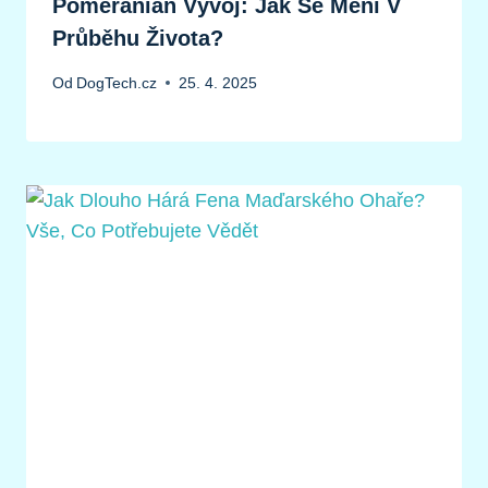
Pomeranian Vývoj: Jak Se Mění V
Průběhu Života?
Od
DogTech.cz
25. 4. 2025