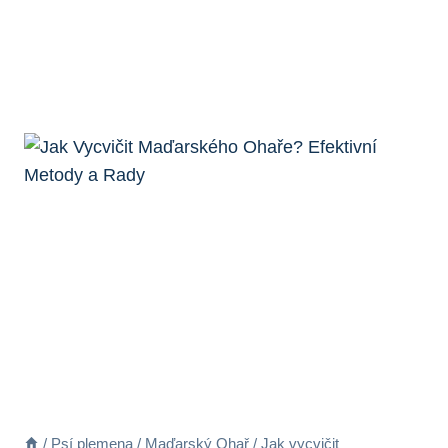
/
Psí plemena
/
Maďarský Ohař
/
Jak vycvičit