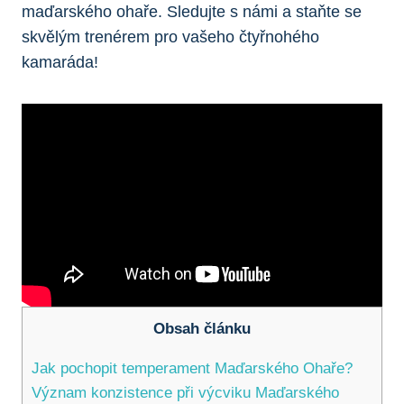
maďarského ohaře. Sledujte s námi a staňte se
skvělým trenérem pro vašeho čtyřnohého
kamaráda!
Obsah článku
Jak pochopit temperament Maďarského Ohaře?
Význam konzistence při výcviku Maďarského