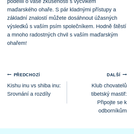
podělili o vaše zkušenosti s výcvikem
maďarského ohaře. S pár kladnými přístupy a
základní znalostí můžete dosáhnout úžasných
výsledků s vaším psím společníkem. Hodně štěstí
a mnoho radostných chvil s vaším maďarským
ohařem!
Navigace
PŘEDCHOZÍ
DALŠÍ
Pro
Kishu inu vs shiba inu:
Klub chovatelů
Srovnání a rozdíly
tibetský mastif:
Příspěvek
Připojte se k
odborníkům