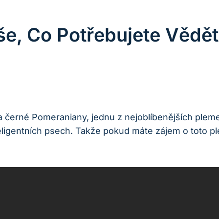
e, Co Potřebujete Vědě
a černé ‌Pomeraniany, jednu z nejoblíbenějších ple
eligentních psech.‌ Takže pokud ‍máte zájem o toto ⁢pl