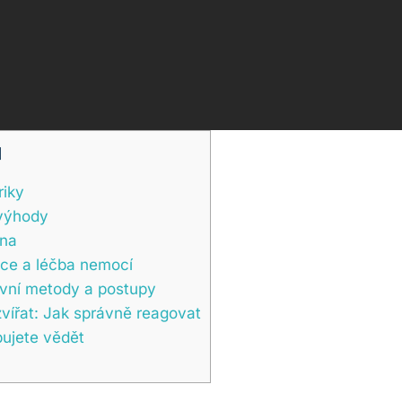
]
riky
evýhody
ana
ce​ a léčba nemocí
ivní metody a postupy
vířat: Jak ​správně ⁢reagovat
ujete vědět