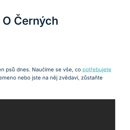
t O Černých
men psů dnes. Naučíme se vše, co⁢
potřebujete
emeno ​nebo jste⁣ na něj ​zvědaví, zůstaňte