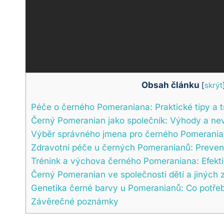
Obsah článku
[
skrýt
Péče o černého Pomeraniana: Praktické ​tipy a t
Černý Pomeranian jako společník: Výhody a⁤ n
Výběr správného ⁤jmena pro černého⁤ Pomerani
Zdravotní péče u černých⁤ Pomeranianů: Preven
Trénink a výchova ‌černého Pomeraniana: Efekt
Černý Pomeranian ve společnosti dětí ‍a jiných ​z
Genetika černé barvy u Pomeranianů: Co potřeb
Závěrečné poznámky