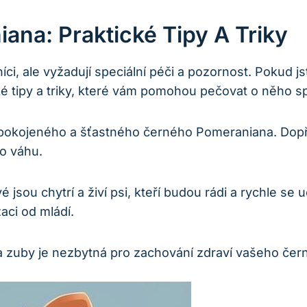
na: Praktické ​tipy A Triky
i, ‍ale vyžadují speciální péči a​ pozornost. Pokud js
ké ⁣tipy a​ triky, ‌které vám pomohou pečovat o něh
 spokojeného a šťastného černého Pomeraniana. Dopře
o ‍váhu.
sou ‍chytrí a⁣ živí psi, kteří budou rádi a rychle se uč
aci ⁢od mládí.
 zuby⁣ je​ nezbytná pro zachování zdraví vašeho čer