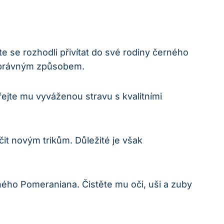
te se rozhodli přivítat do své⁤ rodiny černého
o správným způsobem.
jte mu ‌vyváženou ⁤stravu s kvalitními
it novým ⁤trikům.‌ Důležité je⁣ však
ného Pomeraniana. Čistěte mu oči, uši a zuby⁢