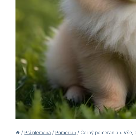
/
Psí plemena
/
Pomerian
/
Černý pomeranian: Vše, 