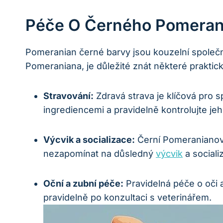
Péče O Černého Pomerania
Pomeranian černé barvy ⁢jsou kouzelní společníc
Pomeraniana, je důležité znát některé praktic
Stravování:
Zdravá strava je klíčová ‍pro
ingrediencemi a pravidelně kontrolujte jeh
Výcvik a socializace:
Černí Pomeranianové j
‍nezapomínat‍ na důsledný
výcvik
a socializ
Oční a zubní péče:
Pravidelná péče o oči a
pravidelně po konzultaci​ s veterinářem.