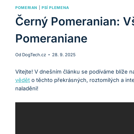
POMERIAN
|
PSÍ PLEMENA
Černý Pomeranian: Vš
Pomeraniane
Od
DogTech.cz
28. 9. 2025
Vítejte! V dnešním článku se podíváme blíže n
vědět
o těchto‍ překrásných,​ roztomilých a int
naladěni!