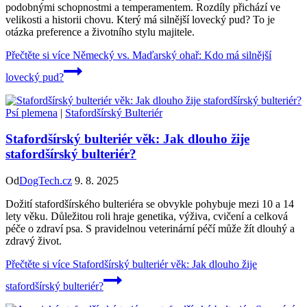
podobnými schopnostmi a temperamentem. Rozdíly přichází ve
velikosti a historii chovu. Který má silnější lovecký pud? To je
otázka preference a životního stylu majitele.
Přečtěte si více
Německý vs. Maďarský ohař: Kdo má silnější
lovecký pud?
Psí plemena
|
Stafordšírský Bulteriér
Stafordšírský bulteriér věk: Jak dlouho žije
stafordšírský bulteriér?
Od
DogTech.cz
9. 8. 2025
Dožití stafordšírského bulteriéra se obvykle pohybuje mezi 10 a 14
lety věku. Důležitou roli hraje genetika, výživa, cvičení a celková
péče o zdraví psa. S pravidelnou veterinární péčí může žít dlouhý a
zdravý život.
Přečtěte si více
Stafordšírský bulteriér věk: Jak dlouho žije
stafordšírský bulteriér?