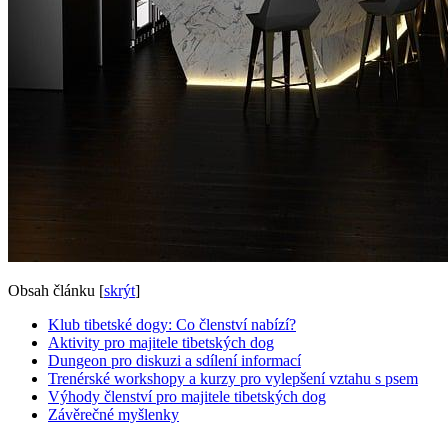
Obsah článku
[
skrýt
]
Klub tibetské dogy: Co členství nabízí?
Aktivity pro majitele tibetských dog
Dungeon pro diskuzi a sdílení informací
Trenérské workshopy a kurzy pro vylepšení vztahu s psem
Výhody členství pro majitele tibetských dog
Závěrečné myšlenky