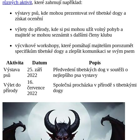
různých aktivit
, které zahrnují například:
výstavy psů, kde mohou prezentovat své tibetské dogy a
získat ocenění
výlety do přírody, kde si psi mohou užít volný pohyb a
majitelé se mohou seznámit s dalšími členy klubu
výcvikové workshopy, které pomáhají majitelům porozumět
specifikům tibetské dogy a zlepšit komunikaci se svým psem
Aktivita
Datum
Popis
Výstava
25. září
Předvedení tibetských dog v soutěži o
psů
2022
nejlepšího psa vystavy
16.
Výlet do
Společná procházka v přírodě s tibetskými
července
přírody
dogy
2022