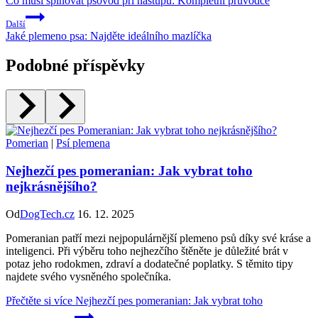
Co musí splňovat psovod při nástupu: Kompletní průvodce
Další
Jaké plemeno psa: Najděte ideálního mazlíčka
Podobné příspěvky
Pomerian
|
Psí plemena
Nejhezčí pes pomeranian: Jak vybrat toho
nejkrásnějšího?
Od
DogTech.cz
16. 12. 2025
Pomeranian patří mezi nejpopulárnější plemeno psů díky své kráse a
inteligenci. Při výběru toho nejhezčího štěněte je důležité brát v
potaz jeho rodokmen, zdraví a dodatečné poplatky. S těmito tipy
najdete svého vysněného společníka.
Přečtěte si více
Nejhezčí pes pomeranian: Jak vybrat toho