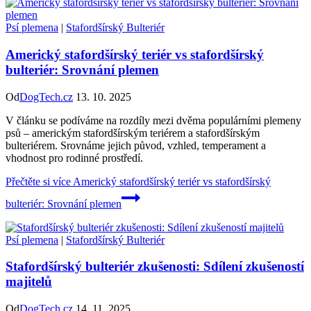
Psí plemena
|
Stafordšírský Bulteriér
Americký stafordšírský teriér vs stafordšírský
bulteriér: Srovnání plemen
Od
DogTech.cz
13. 10. 2025
V článku se podíváme na rozdíly mezi dvěma populárními plemeny
psů – americkým stafordšírským teriérem a stafordšírským
bulteriérem. Srovnáme jejich původ, vzhled, temperament a
vhodnost pro rodinné prostředí.
Přečtěte si více
Americký stafordšírský teriér vs stafordšírský
bulteriér: Srovnání plemen
Psí plemena
|
Stafordšírský Bulteriér
Stafordšírský bulteriér zkušenosti: Sdílení zkušeností
majitelů
Od
DogTech.cz
14. 11. 2025