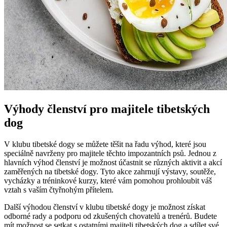
Výhody členství pro majitele tibetských
dog
V klubu tibetské dogy se můžete těšit na řadu výhod, které jsou
speciálně navrženy pro majitele těchto impozantních psů. Jednou z
hlavních výhod členství je možnost účastnit se různých aktivit a akcí
zaměřených na tibetské dogy. Tyto akce zahrnují výstavy, soutěže,
vycházky a tréninkové kurzy, které vám pomohou prohloubit váš
vztah s vaším čtyřnohým přítelem.
Další výhodou členství v klubu tibetské dogy je možnost získat
odborné rady a podporu od zkušených chovatelů a trenérů. Budete
mít možnost se setkat s ostatními majiteli tibetských dog a sdílet své