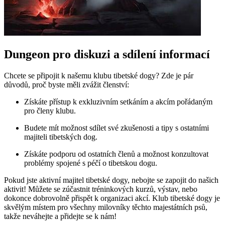
Dungeon pro diskuzi a sdílení informací
Chcete se připojit k našemu klubu tibetské dogy? Zde je pár
důvodů, proč byste měli zvážit členství:
Získáte přístup k exkluzivním setkáním a akcím pořádaným
pro členy klubu.
Budete mít možnost sdílet své zkušenosti a tipy s ostatními
majiteli tibetských dog.
Získáte podporu od ostatních členů a možnost konzultovat
problémy spojené s péčí o tibetskou dogu.
Pokud jste aktivní majitel tibetské dogy, nebojte se zapojit do našich
aktivit! Můžete se zúčastnit tréninkových kurzů, výstav, nebo
dokonce dobrovolně přispět k organizaci akcí. Klub tibetské dogy je
skvělým místem pro všechny milovníky těchto majestátních psů,
takže neváhejte a přidejte se k nám!