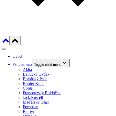
Úvod
Psí plemena
Toggle child menu
Akita
Belgický Ovčák
Boloňský Psík
Border Kolie
Corgi
Francouzský Buldoček
Jack Russell
Maďarský Ohař
Pomerian
Retrívr