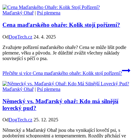
Maďarský Ohař
|
Psí plemena
Cena maďarského ohaře: Kolik stojí pořízení?
Od
DogTech.cz
24. 4. 2025
Zvažujete pořízení maďarského ohaře? Cena se může lišit podle
plemene, věku a původu. Je důležité zvážit všechny náklady
související s péčí o psa.
Přečtěte si více
Cena maďarského ohaře: Kolik stojí pořízení?
Maďarský Ohař
|
Psí plemena
Německý vs. Maďarský ohař: Kdo má silnější
lovecký pud?
Od
DogTech.cz
25. 12. 2025
Německý a Maďarský Ohař jsou oba vynikající lovečtí psi, s
podobnými schopnostmi a temperamentem. Rozdíly přichází ve