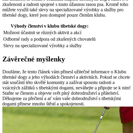
zkušenosti a radosti spojené s touto úžasnou rasou psa. Kromě toho
můžete využít také slevy na specializované výrobky a služby pro
tibetské dogy, které jsou dostupné pouze členům klubu.
Výhody členství v klubu tibetské dogy:
Možnost účastnit se různých aktivit a akcí
Odborné rady a podpora od zkušených chovatelů
Slevy na specializované výrobky a služby
Závěrečné myšlenky
Doufáme, že tento článek vám přinesl užitečné informace o Klubu
tibetské dogy a jeho výhodách členství a aktivitách. Pokud se chcete
stát součástí této skvělé komunity a zažívat spoustu radosti a
vzácných zážitků s tibetskými dogami, neváhejte a připojte se k nim!
Staňte se členem a objevte svět plný dobrodružství a přátelství.
Děkujeme za přečtení a ať vám vaše dobrodružství s tibetskými
dogami přinese mnoho štěstí a spokojenosti.