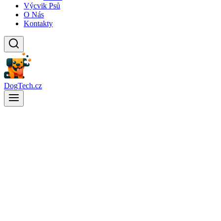
Výcvik Psů
O Nás
Kontakty
DogTech.cz