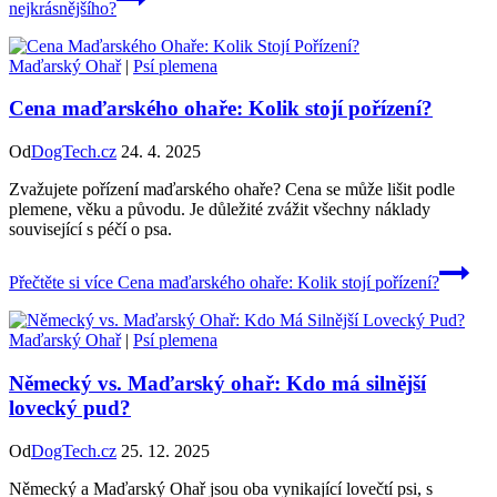
nejkrásnějšího?
Maďarský Ohař
|
Psí plemena
Cena maďarského ohaře: Kolik stojí pořízení?
Od
DogTech.cz
24. 4. 2025
Zvažujete pořízení maďarského ohaře? Cena se může lišit podle
plemene, věku a původu. Je důležité zvážit všechny náklady
související s péčí o psa.
Přečtěte si více
Cena maďarského ohaře: Kolik stojí pořízení?
Maďarský Ohař
|
Psí plemena
Německý vs. Maďarský ohař: Kdo má silnější
lovecký pud?
Od
DogTech.cz
25. 12. 2025
Německý a Maďarský Ohař jsou oba vynikající lovečtí psi, s