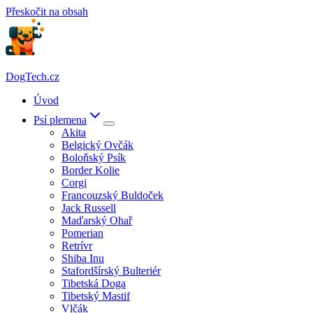
Přeskočit na obsah
DogTech.cz
Úvod
Psí plemena
Akita
Belgický Ovčák
Boloňský Psík
Border Kolie
Corgi
Francouzský Buldoček
Jack Russell
Maďarský Ohař
Pomerian
Retrívr
Shiba Inu
Stafordšírský Bulteriér
Tibetská Doga
Tibetský Mastif
Vlčák