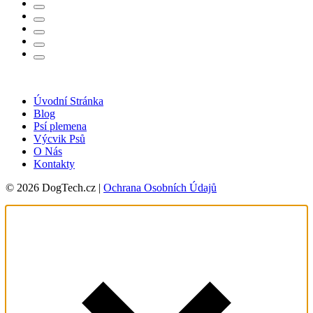
Úvodní Stránka
Blog
Psí plemena
Výcvik Psů
O Nás
Kontakty
© 2026 DogTech.cz |
Ochrana Osobních Údajů