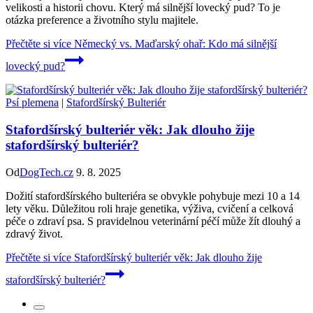
velikosti a historii chovu. Který má silnější lovecký pud? To je
otázka preference a životního stylu majitele.
Přečtěte si více
Německý vs. Maďarský ohař: Kdo má silnější
lovecký pud?
Psí plemena
|
Stafordšírský Bulteriér
Stafordšírský bulteriér věk: Jak dlouho žije
stafordšírský bulteriér?
Od
DogTech.cz
9. 8. 2025
Dožití stafordšírského bulteriéra se obvykle pohybuje mezi 10 a 14
lety věku. Důležitou roli hraje genetika, výživa, cvičení a celková
péče o zdraví psa. S pravidelnou veterinární péčí může žít dlouhý a
zdravý život.
Přečtěte si více
Stafordšírský bulteriér věk: Jak dlouho žije
stafordšírský bulteriér?