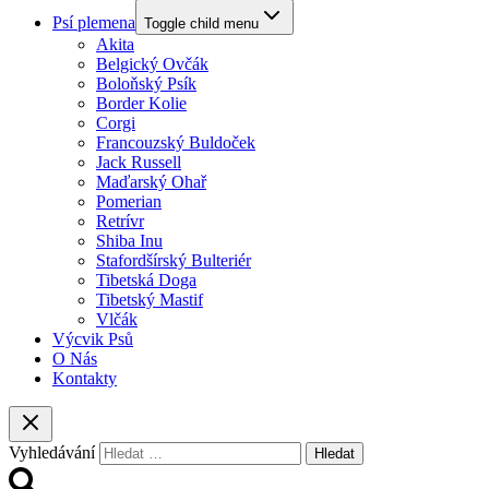
Psí plemena
Toggle child menu
Akita
Belgický Ovčák
Boloňský Psík
Border Kolie
Corgi
Francouzský Buldoček
Jack Russell
Maďarský Ohař
Pomerian
Retrívr
Shiba Inu
Stafordšírský Bulteriér
Tibetská Doga
Tibetský Mastif
Vlčák
Výcvik Psů
O Nás
Kontakty
Vyhledávání