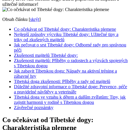
užitečné informace!
Obsah článku
[
skrýt
]
Co očekávat od Tibetské dogy: Charakteristika plemene
Nejlepší způsoby výcviku Tibetské dogy: Užitečné tipy a
triky od zkušených majitelů
Jak pečovat o srst Tibetské dogy: Odborné rady pro správnou
péči
Zkušenosti majitelů Tibetské dogy:
Zkušenosti majitelů: Příběhy o radostech a výzvách spojených
s Tibetskou dogou
Jak zabavit Tibetskou dogu: Nápady na aktivní tréning a
zábavné hry
Tibetská doga zkušenosti: Příběhy a rady od majitelů
Důležité zdravotní informace o Tibetské doge: Prevence, péče
a pravidelné návštěvy u veterináře
Tibetská doga ve vztahu k dětem a dalším zvířatům: Tipy, jak
zajistit harmonii v rodině s Tibetskou dogou
Závěrečné poznámky
Co očekávat od Tibetské dogy:
Charakteristika plemene