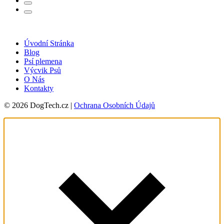
Úvodní Stránka
Blog
Psí plemena
Výcvik Psů
O Nás
Kontakty
© 2026 DogTech.cz |
Ochrana Osobních Údajů