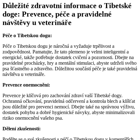
Důležité zdravotní informace o Tibetské
doge: Prevence, péče a pravidelné
návštěvy u veterináře
Péče o Tibetskou dogu:
Péče o Tibetskou dogu je náročná a vyžaduje trpělivost a
zodpovědnost. Pamatujte, že tato plemeno je velmi inteligentní a
energické, takže potřebuje dostatek cvičení a pozornosti. Dbejte na
pravidelné procházky, hry a mentální stimulaci, abyste udrželi svého
psa šťastného a zdravého. Důležitou součástí péče je také pravidelná
návštěva u veterináře.
Prevence onemocnění:
Prevence je klíčová pro zachování zdraví vaší Tibetské dogy.
Ochranná očkování, pravidelná odčervení a kontrola blech a klíšťat
jsou důležité pro prevenci nemocí. Dbejte také na správnou výživu,
dostatek pohybu a dobré hygienické návyky, abyste minimalizovali
riziko onemocnění vašeho psa.
Dělení zkušeností:
Podělte se o své zkušenosti s péčí o Tibetskou dogu v komentářích