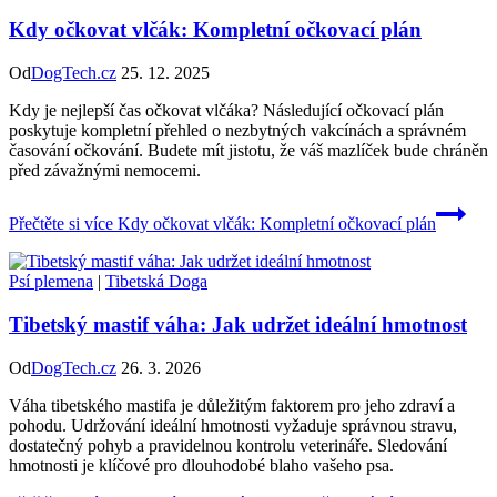
Kdy očkovat vlčák: Kompletní očkovací plán
Od
DogTech.cz
25. 12. 2025
Kdy je nejlepší čas očkovat vlčáka? Následující očkovací plán
poskytuje kompletní přehled o nezbytných vakcínách a správném
časování očkování. Budete mít jistotu, že váš mazlíček bude chráněn
před závažnými nemocemi.
Přečtěte si více
Kdy očkovat vlčák: Kompletní očkovací plán
Psí plemena
|
Tibetská Doga
Tibetský mastif váha: Jak udržet ideální hmotnost
Od
DogTech.cz
26. 3. 2026
Váha tibetského mastifa je důležitým faktorem pro jeho zdraví a
pohodu. Udržování ideální hmotnosti vyžaduje správnou stravu,
dostatečný pohyb a pravidelnou kontrolu veterináře. Sledování
hmotnosti je klíčové pro dlouhodobé blaho vašeho psa.