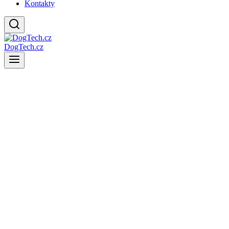
Kontakty
DogTech.cz