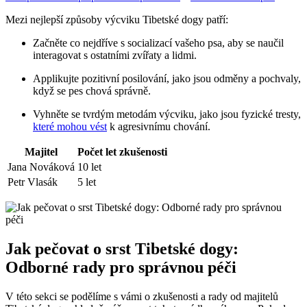
Mezi nejlepší způsoby výcviku Tibetské dogy patří:
Začněte co nejdříve s socializací vašeho psa, aby se naučil
interagovat s ostatními zvířaty a lidmi.
Applikujte pozitivní posilování, jako jsou odměny a pochvaly,
když se pes chová správně.
Vyhněte se tvrdým metodám výcviku, jako jsou fyzické tresty,
které mohou vést
k agresivnímu chování.
Majitel
Počet let zkušenosti
Jana Nováková
10 let
Petr Vlasák
5 let
Jak pečovat o srst Tibetské dogy:
Odborné rady pro správnou péči
V této sekci se podělíme s vámi o zkušenosti a rady od majitelů