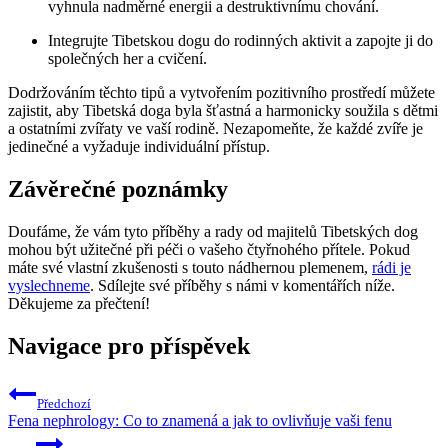
vyhnula nadměrné energii a destruktivnímu chování.
Integrujte Tibetskou dogu do rodinných aktivit a zapojte ji do
společných her a cvičení.
Dodržováním těchto tipů a vytvořením pozitivního prostředí můžete
zajistit, aby Tibetská doga byla šťastná a harmonicky soužila s dětmi
a ostatními zvířaty ve vaší rodině. Nezapomeňte, že každé zvíře je
jedinečné a vyžaduje individuální přístup.
Závěrečné poznámky
Doufáme, že vám tyto příběhy a rady od majitelů Tibetských dog
mohou být užitečné při péči o vašeho čtyřnohého přítele. Pokud
máte své vlastní zkušenosti s touto nádhernou plemenem,
rádi je
vyslechneme
. Sdílejte své příběhy s námi v komentářích níže.
Děkujeme za přečtení!
Navigace pro příspěvek
Předchozí
Fena nephrology: Co to znamená a jak to ovlivňuje vaši fenu