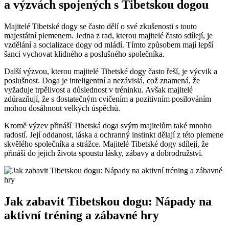
a výzvách spojených s Tibetskou dogou
Majitelé Tibetské dogy se často dělí o své zkušenosti s touto
majestátní plemenem. Jedna z rad, kterou majitelé často sdílejí, je
vzdělání a socializace dogy od mládí. Tímto způsobem mají lepší
šanci vychovat klidného a poslušného společníka.
Další výzvou, kterou majitelé Tibetské dogy často řeší, je výcvik a
poslušnost. Doga je inteligentní a nezávislá, což znamená, že
vyžaduje trpělivost a důslednost v tréninku. Avšak majitelé
zdůrazňují, že s dostatečným cvičením a pozitivním posilováním
mohou dosáhnout velkých úspěchů.
Kromě výzev přináší Tibetská doga svým majitelům také mnoho
radostí. Její oddanost, láska a ochranný instinkt dělají z této plemene
skvělého společníka a strážce. Majitelé Tibetské dogy sdílejí, že
přináší do jejich života spoustu lásky, zábavy a dobrodružství.
Jak zabavit Tibetskou dogu: Nápady na
aktivní tréning a zábavné hry