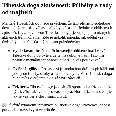
Tibetská doga zkušenosti: Příběhy a rady
od majitelů
Majitelé Tibetských dog jsou si vědomi, že tato plemeno potřebuje
dostatečný trénink a zábavu, aby bylo šťastné. Jedním z oblíbených
způsobů, jak zabavit svou Tibetskou dogu, je zapojit ji do různých
aktivních tréninků a her. Zde je několik nápadů, jak udělat váš
čtyřnohý kamarád šťastným a zaneprázdněným:
Vyhledávání hraček
– Schovávejte oblíbené hračky své
Tibetské dogy po bytě a dejte jí za úkol je najít. Tato hra
posiluje mentální schopnosti a udržuje váš pes aktivní.
Cvičení agility
– Postavte si jednoduchou dráhu s překážkami
jako jsou tunely, skoky a slalomové tyče. Vaše Tibetská doga
bude mít skvělý trénink a zábavu zároveň.
Frizbee
– Tibetské dogy jsou skvělí sportovci a frizbee může
být skvělou aktivitou pro vašeho psa. Hodť frizbee a sledujte,
jak se váš pes s chutí snaží chytit.