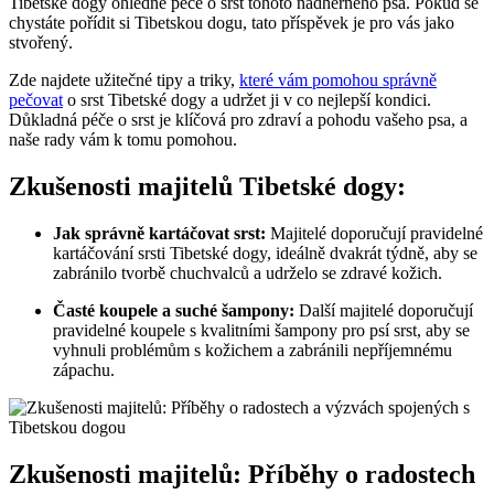
Tibetské dogy ohledně péče o srst tohoto nádherného psa. Pokud se
chystáte pořídit si Tibetskou dogu, tato příspěvek je pro vás jako
stvořený.
Zde najdete užitečné tipy a triky,
které vám pomohou správně
pečovat
o srst Tibetské dogy a udržet ji v co nejlepší kondici.
Důkladná péče o srst je klíčová pro zdraví a pohodu vašeho psa, a
naše rady vám k tomu pomohou.
Zkušenosti majitelů Tibetské dogy:
Jak správně kartáčovat srst:
Majitelé doporučují pravidelné
kartáčování srsti Tibetské dogy, ideálně dvakrát týdně, aby se
zabránilo tvorbě chuchvalců a udrželo se zdravé kožich.
Časté koupele a suché šampony:
Další majitelé doporučují
pravidelné koupele s kvalitními šampony pro psí srst, aby se
vyhnuli problémům s kožichem a zabránili nepříjemnému
zápachu.
Zkušenosti majitelů: Příběhy o radostech