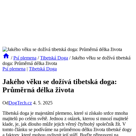
/
Psí plemena
/
Tibetská Doga
/
Jakého věku se dožívá tibetská
doga: Průměrná délka života
Psí plemena
|
Tibetská Doga
Jakého věku se dožívá tibetská doga:
Průměrná délka života
Od
DogTech.cz
4. 5. 2025
Tibetská doga je majestátní plemeno, které si získalo srdce mnoha
majitelů po celém světě. Jednou z otázek, kterou si mnozí majitelé
klade, je, jak dlouho může jejich věrný čtyřnohý společník žít. V
tomto článku se podíváme na průměrnou délku života tibetské dogy
a faktory, které mohou ovlivnit její stáří. Buďte připraveni na