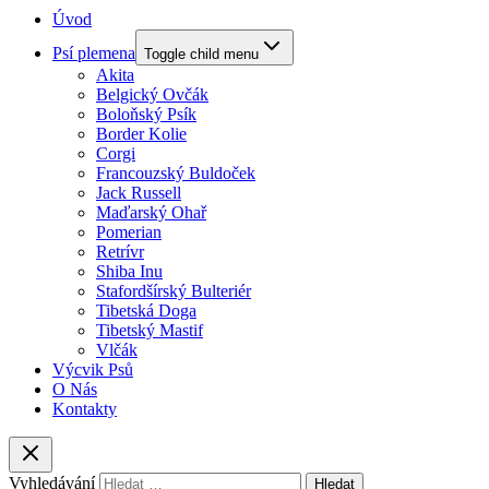
Úvod
Psí plemena
Toggle child menu
Akita
Belgický Ovčák
Boloňský Psík
Border Kolie
Corgi
Francouzský Buldoček
Jack Russell
Maďarský Ohař
Pomerian
Retrívr
Shiba Inu
Stafordšírský Bulteriér
Tibetská Doga
Tibetský Mastif
Vlčák
Výcvik Psů
O Nás
Kontakty
Vyhledávání