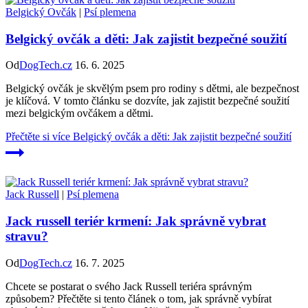
Belgický Ovčák
|
Psí plemena
Belgický ovčák a děti: Jak zajistit bezpečné soužití
Od
DogTech.cz
16. 6. 2025
Belgický ovčák je skvělým psem pro rodiny s dětmi, ale bezpečnost
je klíčová. V tomto článku se dozvíte, jak zajistit bezpečné soužití
mezi belgickým ovčákem a dětmi.
Přečtěte si více
Belgický ovčák a děti: Jak zajistit bezpečné soužití
Jack Russell
|
Psí plemena
Jack russell teriér krmení: Jak správně vybrat
stravu?
Od
DogTech.cz
16. 7. 2025
Chcete se postarat o svého Jack Russell teriéra správným
způsobem? Přečtěte si tento článek o tom, jak správně vybírat