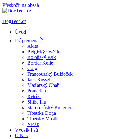
Přeskočit na obsah
DogTech.cz
Úvod
Psí plemena
Akita
Belgický Ovčák
Boloňský Psík
Border Kolie
Corgi
Francouzský Buldoček
Jack Russell
Maďarský Ohař
Pomerian
Retrívr
Shiba Inu
Stafordšírský Bulteriér
Tibetská Doga
Tibetský Mastif
Vlčák
Výcvik Psů
O Nás