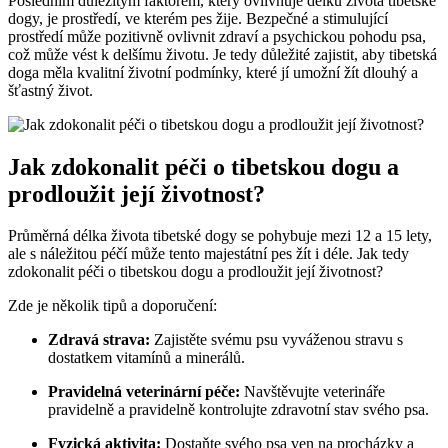
Posledním důležitým faktorem, který ovlivňuje délku života tibetské
dogy, je prostředí, ve kterém pes žije. Bezpečné a stimulující
prostředí může pozitivně ovlivnit zdraví a psychickou pohodu psa,
což může vést k delšímu životu. Je tedy důležité zajistit, aby tibetská
doga měla kvalitní životní podmínky, které jí umožní žít dlouhý a
šťastný život.
Jak zdokonalit péči o tibetskou dogu a
prodloužit její životnost?
Průměrná délka života tibetské dogy se pohybuje mezi 12 a 15 lety,
ale s náležitou péčí může tento majestátní pes žít i déle. Jak tedy
zdokonalit péči o tibetskou dogu a prodloužit její životnost?
Zde je několik tipů a doporučení:
Zdravá strava:
Zajistěte svému psu vyváženou stravu s
dostatkem vitamínů a minerálů.
Pravidelná veterinární péče:
Navštěvujte veterináře
pravidelně a pravidelně kontrolujte zdravotní stav svého psa.
Fyzická aktivita:
Dostaňte svého psa ven na procházky a