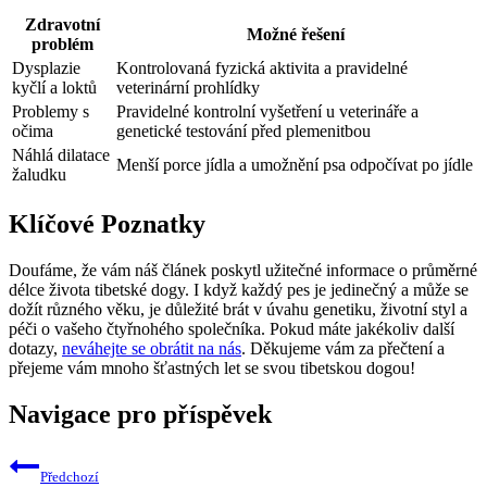
Zdravotní
Možné řešení
problém
Dysplazie
Kontrolovaná fyzická aktivita a pravidelné
kyčlí a loktů
veterinární prohlídky
Problemy s
Pravidelné kontrolní vyšetření u veterináře a
očima
genetické testování před plemenitbou
Náhlá dilatace
Menší porce jídla a umožnění psa odpočívat po jídle
žaludku
Klíčové Poznatky
Doufáme, že vám náš článek poskytl užitečné informace o průměrné
délce života tibetské dogy. I když každý pes je jedinečný a může se
dožít různého věku, je důležité brát v úvahu genetiku, životní styl a
péči o vašeho čtyřnohého společníka. Pokud máte jakékoliv další
dotazy,
neváhejte se obrátit na nás
. Děkujeme vám za přečtení a
přejeme vám mnoho šťastných let se svou tibetskou dogou!
Navigace pro příspěvek
Předchozí