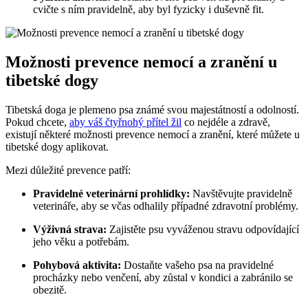
cvičte s ním pravidelně, aby byl fyzicky i duševně fit.
Možnosti prevence nemocí a zranění u
tibetské dogy
Tibetská doga je plemeno psa známé svou majestátností a odolností.
Pokud chcete,
aby váš čtyřnohý přítel žil
co nejdéle a zdravě,
existují některé možnosti prevence nemocí a zranění, které můžete u
tibetské dogy aplikovat.
Mezi důležité prevence patří:
Pravidelné veterinární prohlídky:
Navštěvujte pravidelně
veterináře, aby se včas odhalily případné zdravotní problémy.
Výživná strava:
Zajistěte psu vyváženou stravu odpovídající
jeho věku a potřebám.
Pohybová aktivita:
Dostaňte vašeho psa na pravidelné
procházky nebo venčení, aby zůstal v kondici a zabránilo se
obezitě.