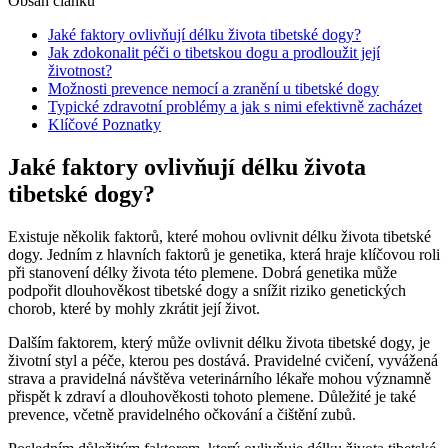
Obsah článku
Jaké faktory ovlivňují délku života tibetské dogy?
Jak zdokonalit péči o tibetskou dogu a prodloužit její
životnost?
Možnosti prevence nemocí a zranění u tibetské dogy
Typické zdravotní problémy a jak s nimi efektivně zacházet
Klíčové Poznatky
Jaké faktory ovlivňují délku života
tibetské dogy?
Existuje několik faktorů, které mohou ovlivnit délku života tibetské
dogy. Jedním z hlavních faktorů je genetika, která hraje klíčovou roli
při stanovení délky života této plemene. Dobrá genetika může
podpořit dlouhověkost tibetské dogy a snížit riziko genetických
chorob, které by mohly zkrátit její život.
Dalším faktorem, který může ovlivnit délku života tibetské dogy, je
životní styl a péče, kterou pes dostává. Pravidelné cvičení, vyvážená
strava a pravidelná návštěva veterinárního lékaře mohou významně
přispět k zdraví a dlouhověkosti tohoto plemene. Důležité je také
prevence, včetně pravidelného očkování a čištění zubů.