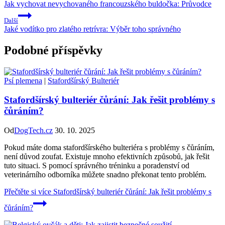
Jak vychovat nevychovaného francouzského buldočka: Průvodce
Další
Jaké vodítko pro zlatého retrívra: Výběr toho správného
Podobné příspěvky
Psí plemena
|
Stafordšírský Bulteriér
Stafordšírský bulteriér čůrání: Jak řešit problémy s
čůráním?
Od
DogTech.cz
30. 10. 2025
Pokud máte doma stafordšírského bulteriéra s problémy s čůráním,
není důvod zoufat. Existuje mnoho efektivních způsobů, jak řešit
tuto situaci. S pomocí správného tréninku a poradenství od
veterinárního odborníka můžete snadno překonat tento problém.
Přečtěte si více
Stafordšírský bulteriér čůrání: Jak řešit problémy s
čůráním?