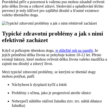
Pravidelná péče a pozornost k vašemu psu mohou zásadně ovlivnit
jeho délku života a celkové zdraví. Sledování a uplatňování těchto
prevencí je tedy klíčové pro zajištění dlouhé a šťastné existence
vašeho tibetského doga.
Typické zdravotní problémy a jak s nimi
efektivně zacházet
Když si pořizujete tibetskou dogu,
je důležité mít na paměti
, že
jejich průměrná délka života se pohybuje kolem 10-12 let. Přesto
existují faktory, které mohou ovlivnit délku života vašeho mazlíčka a
zajistit mu dlouhý a zdravý život.
Mezi typické zdravotní problémy, se kterými se tibetské dogy
mohou potýkat, patří:
Náchylnost k dysplazii kyčlí a loktů
Problémy s očima, jako je progresivní atrofie sítnice
Nebezpečí náhlého otáčení žaludku (tzv. tzv. náhlá dilatace
žaludku)