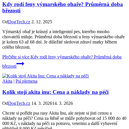
Kdy rodí feny výmarského ohaře? Průměrná doba
březosti
Od
DogTech.cz
2. 12. 2025
Výmarský ohař je krásný a inteligentní pes, kterého mnoho
chovatelů miluje. Průměrná doba březosti u feny výmarského ohaře
je kolem 63 až 68 dní. Je důležité sledovat zdraví matky během
celého březosti.
Přečtěte si více
Kdy rodí feny výmarského ohaře? Průměrná doba
březosti
Akita
|
Psí plemena
Kolik stojí akita inu: Cena a náklady na péči
Od
DogTech.cz
14. 3. 2026
14. 3. 2026
Chcete si pořídit psa rasy Akita Inu, ale nejste si jisti cenou a
náklady na péči? Cena za štěně se může pohybovat od 15 000 do 40
000 Kč, s náklady na péči za potravu, veterinu a další vybavení
přibližně 8 000 Kč měsíčně.