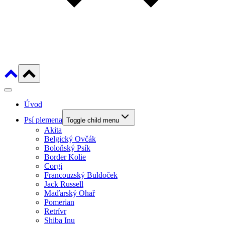
Úvod
Psí plemena
Toggle child menu
Akita
Belgický Ovčák
Boloňský Psík
Border Kolie
Corgi
Francouzský Buldoček
Jack Russell
Maďarský Ohař
Pomerian
Retrívr
Shiba Inu