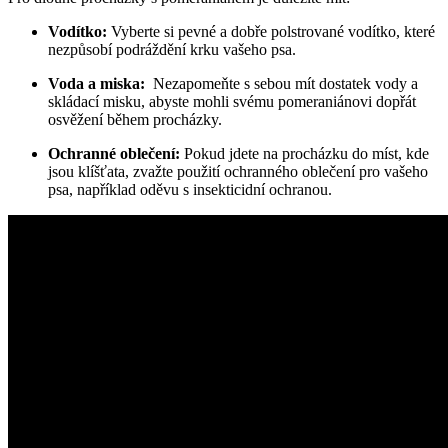
Vodítko:
Vyberte ‍si pevné a dobře polstrované vodítko, které⁢
nezpůsobí podráždění krku⁢ vašeho psa.
Voda a miska:
⁢ Nezapomeňte ​s sebou mít‌ dostatek vody a
skládací ‍misku, abyste mohli‍ svému‍ pomeraniánovi dopřát
osvěžení během ⁤procházky.
Ochranné oblečení:
‍Pokud jdete na procházku do ⁢míst, ⁣kde
jsou klíšťata, zvažte použití ochranného oblečení ⁣pro vašeho
psa, například oděvu⁤ s insekticidní ochranou.