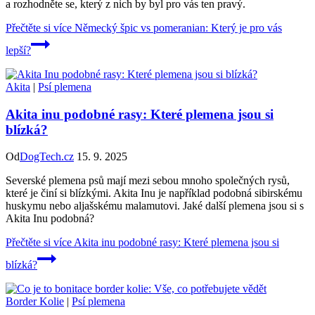
a rozhodněte se, který z nich by byl pro vás ten pravý.
Přečtěte si více
Německý špic vs pomeranian: Který je pro vás
lepší?
Akita
|
Psí plemena
Akita inu podobné rasy: Které plemena jsou si
blízká?
Od
DogTech.cz
15. 9. 2025
Severské plemena psů mají mezi sebou mnoho společných rysů,
které je činí si blízkými. Akita Inu je například podobná sibirskému
huskymu nebo aljašskému malamutovi. Jaké další plemena jsou si s
Akita Inu podobná?
Přečtěte si více
Akita inu podobné rasy: Které plemena jsou si
blízká?
Border Kolie
|
Psí plemena