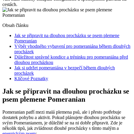
cestách.
Obsah článku
Jak⁢ se připravit na dlouhou procházku‍ se psem plemene
Pomeranian
Výběr vhodného‌ vybavení pro pomeraniána během dlouhých
procházek
Důležitost správné kondice a tréninku ⁤pro pomeraniána​ před
dlouhou procházkou
Jak si udržet pomeraniána v bezpečí ⁢během dlouhých
procházek
Klíčové Poznatky
Jak⁢ se připravit na dlouhou procházku‍ se
psem plemene Pomeranian
Pomeranian patří mezi malá plemena psů, ale i ⁣přesto potřebuje‍
dostatek pohybu⁢ a aktivit. Pokud plánujete dlouhou ‌procházku se
svým ⁣Pomeranianem, je důležité se na ni‍ dobře připravit. Zde je
několik tipů, jak zvládnout dlouhé procházky s tímto ⁢malým a
energickým‌ psem
: