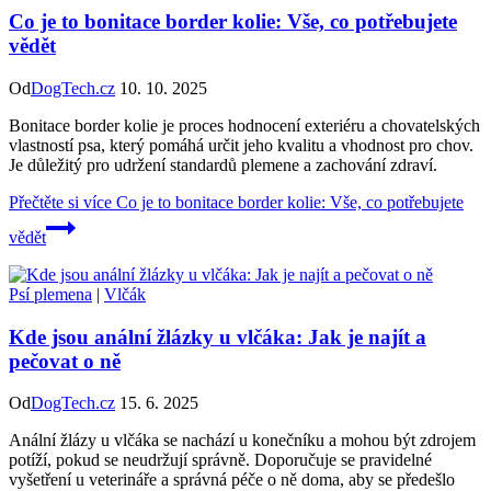
Co je to bonitace border kolie: Vše, co potřebujete
vědět
Od
DogTech.cz
10. 10. 2025
Bonitace border kolie je proces hodnocení exteriéru a chovatelských
vlastností psa, který pomáhá určit jeho kvalitu a vhodnost pro chov.
Je důležitý pro udržení standardů plemene a zachování zdraví.
Přečtěte si více
Co je to bonitace border kolie: Vše, co potřebujete
vědět
Psí plemena
|
Vlčák
Kde jsou anální žlázky u vlčáka: Jak je najít a
pečovat o ně
Od
DogTech.cz
15. 6. 2025
Anální žlázy u vlčáka se nachází u konečníku a mohou být zdrojem
potíží, pokud se neudržují správně. Doporučuje se pravidelné
vyšetření u veterináře a správná péče o ně doma, aby se předešlo