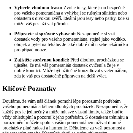
Vyberte vhodnou trasu:
Zvolte trasy,⁢ které jsou​ bezpečné
pro vašeho ⁤pomeraniána ‍a vyhýbají‌ se ‍rušným silnicím nebo
oblastem ⁢s divokou zvěří. Ideální⁤ jsou lesy nebo parky, kde si
může‌ váš pes uží vat přírodu.
Připravte si správné vybavení:
Nezapomeňte si vzít
dostatek vody pro vašeho‍ pomeraniána, stejně jako vodítko,
obojek a pytel na fekálie. Je také dobré⁢ mít⁣ u ‍sebe lékárničku
pro‍ případ nouze.
Zajistěte správnou⁢ kondici:
Před ​dlouhou procházkou ‌se
ujistěte, ⁣že má⁤ váš pomeranián dostatek cvičení‌ a že je ‌v
dobré kondici. Může být užitečné konzultovat s veterinářem,
zda je váš pes ⁣dostatečně připraven na delší⁤ výlet.
Klíčové Poznatky
Doufáme, ‌že vám ⁤náš článek pomohl lépe porozumět potřebám
vašeho pomeraniána​ během dlouhých⁤ procházek. Nezapomeňte, že
každý pes⁣ je jedinečný⁢ a může mít ​své vlastní limity, takže​ buďte
vždy ohleduplní ‌a ​pozorní k jeho ‌potřebám.‌ S dostatkem tréninku ‌a
porozumění můžete spolu s⁣ vaším pomeraniánem užívat dlouhé
procházky plné​ radosti a harmonie.⁤ Děkujeme​ za ⁣vaši‍ pozornost a