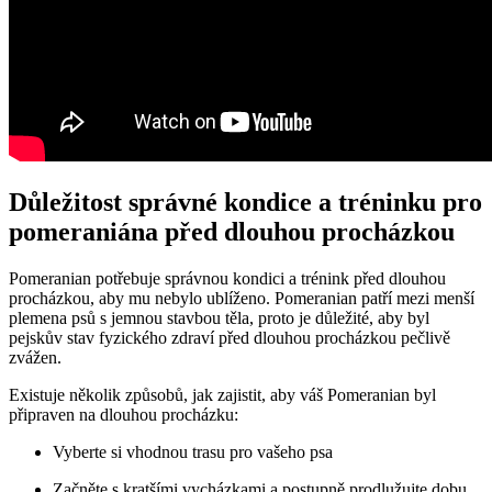
Důležitost správné kondice a tréninku ⁤pro
pomeraniána​ před dlouhou procházkou
Pomeranian potřebuje⁢ správnou⁤ kondici a trénink před dlouhou
procházkou,​ aby mu nebylo ublíženo. Pomeranian patří mezi menší
plemena psů⁤ s⁤ jemnou stavbou těla, proto je důležité, aby ‍byl
pejskův stav fyzického zdraví před dlouhou procházkou​ pečlivě⁢
zvážen.
Existuje několik způsobů, jak zajistit, aby váš Pomeranian⁣ byl
připraven na dlouhou procházku:
Vyberte ​si vhodnou⁤ trasu pro vašeho psa
Začněte s kratšími vycházkami ‍a postupně⁢ prodlužujte ​dobu‍