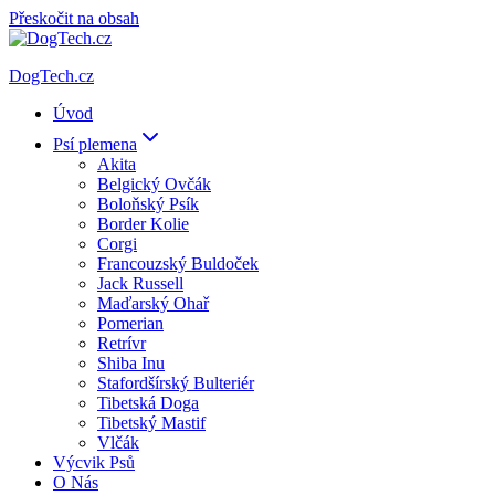
Přeskočit na obsah
DogTech.cz
Úvod
Psí plemena
Akita
Belgický Ovčák
Boloňský Psík
Border Kolie
Corgi
Francouzský Buldoček
Jack Russell
Maďarský Ohař
Pomerian
Retrívr
Shiba Inu
Stafordšírský Bulteriér
Tibetská Doga
Tibetský Mastif
Vlčák
Výcvik Psů
O Nás