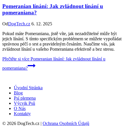
Pomeranian línání: Jak zvládnout línání u
pomeraniana?
Od
DogTech.cz
6. 12. 2025
Pokud máte Pomeraniana, jistě víte, jak nezadržitelné může být
jejich línání. S tímto specifickým problémem se můžete vypořádat
správnou péčí o srst a pravidelným česáním. Naučíme vás, jak
zvládnout línání u vašeho Pomeraniana efektivně a bez stresu.
Přečtěte si více
Pomeranian línání: Jak zvládnout línání u
pomeraniana?
Úvodní Stránka
Blog
Psí plemena
Výcvik Psů
O Nás
Kontakty
© 2026 DogTech.cz |
Ochrana Osobních Údajů