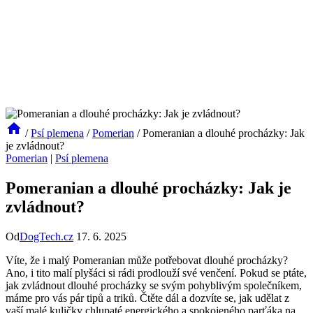
/
Psí plemena
/
Pomerian
/
Pomeranian a dlouhé procházky: Jak
je zvládnout?
Pomerian
|
Psí plemena
Pomeranian a dlouhé procházky: Jak je
zvládnout?
Od
DogTech.cz
17. 6. 2025
Víte, že ‌i malý⁢ Pomeranian může⁣ potřebovat dlouhé ⁣procházky?
Ano, i⁢ tito malí plyšáci ⁣si rádi prodlouží své ​venčení. Pokud ‌se ptáte,⁤
jak‍ zvládnout dlouhé procházky se svým pohyblivým společníkem,
‍máme pro ⁢vás pár tipů‌ a​ triků. Čtěte dál a dozvíte se,⁣ jak udělat z
vaší malé kuličky⁤ chlupaté ⁣energického​ a spokojeného ⁣parťáka na⁤