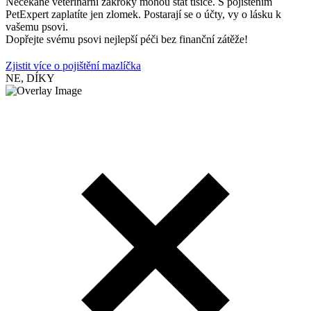
Nečekané veterinární zákroky mohou stát tisíce. S pojištěním
PetExpert zaplatíte jen zlomek. Postarají se o účty, vy o lásku k
vašemu psovi.
Dopřejte svému psovi nejlepší péči bez finanční zátěže!
Zjistit více o pojištění mazlíčka
NE, DÍKY