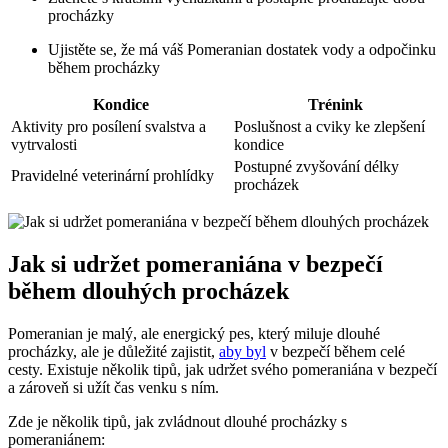
procházky
Ujistěte se, že⁤ má váš Pomeranian ‌dostatek vody a odpočinku
během⁢ procházky
Kondice
Trénink
Aktivity ​pro posílení svalstva a
Poslušnost a cviky ke zlepšení
vytrvalosti
kondice
Postupné zvyšování délky
Pravidelné veterinární prohlídky
procházek
Jak si udržet pomeraniána v bezpečí
⁢během dlouhých procházek
Pomeranian je malý, ale energický pes,​ který miluje dlouhé
procházky, ale⁢ je důležité⁣ zajistit,
aby byl
v bezpečí‌ během celé
cesty. Existuje‌ několik tipů, jak udržet svého pomeraniána v bezpečí‍
a zároveň ‌si užít čas venku‍ s ním.
Zde je několik tipů, ​jak‍ zvládnout dlouhé procházky s
pomeraniánem: