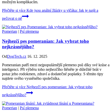
možným komplikacím.
Přečtěte si více
Kde jsou anální žlázky u vlčáka: Jak je najít a
pečovat o ně
Pomerian
|
Psí plemena
Nejhezčí pes pomeranian: Jak vybrat toho
nejkrásnějšího?
Od
DogTech.cz
16. 12. 2025
Pomeranian patří mezi nejpopulárnější plemeno psů díky své kráse a
inteligenci. Při výběru toho nejhezčího štěněte je důležité brát v
potaz jeho rodokmen, zdraví a dodatečné poplatky. S těmito tipy
najdete svého vysněného společníka.
Přečtěte si více
Nejhezčí pes pomeranian: Jak vybrat toho
nejkrásnějšího?
Pomerian
|
Psí plemena