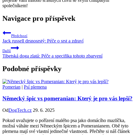
⁤přejeme vám​ mnoho šťastných chvil se svým chlupatým
společníkem!
Navigace pro příspěvek
Předchozí
Jack russell drsnosrstý: Péče o srst a zdraví
Další
Tibetská doga zlatá: Péče a specifika tohoto zbarvení
Podobné příspěvky
Pomerian
|
Psí plemena
Německý špic vs pomeranian: Který je pro vás lepší?
Od
DogTech.cz
29. 6. 2025
Pokud uvažujete o pořízení malého psa jako domácího mazlíčka,
možná váháte mezi Německým špicem a Pomeranianem. Obě tyto
plemena mají své vlastní jedinečné vlastnosti. Přečtěte si náš článek