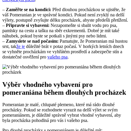
–
Zaměřte se na kondici:
Před⁢ dlouhou procházkou se ⁤ujistěte,‌ že
váš Pomeranian je ve správné kondici. Pokud‍ není zvyklý na ⁤delší
výlety, postupně​ zvyšujte délku ⁢procházek, abyste předešli přetížení.
–
Připravte ⁢si vybavení:
⁣Nezapomeňte si sbalit‌ vodu ⁣pro psa,
pamlsky na ​cestu a tašku na sběr exkrementů.⁢ Dobré je⁤ mít také
náhubek,⁣ pokud byste se potkali s jinými psy nebo lidmi.
–
Zamyslete se nad ⁣počasím:
Pamatujte, že Pomeranian má ⁣hustou
‍srst, tak
že je
důležité⁤ brát v potaz počasí. V‌ horkých letních dnech
⁣se vyhněte procházkám⁢ ve vyhřátém prostředí a ‍zabezpečte stín a
dostatečné ⁣osvěžení pro
vašeho psa
.
Výběr vhodného‌ vybavení pro
pomeraniána během dlouhých procházek
Pomeranian je malé,⁢ chlupaté plemeno, které‌ má ​rádo dlouhé
procházky. ​Pokud se rozhodnete​ vyrazit na⁢ delší výlet se svým
pomeraniánem, je důležité⁤ správně vybrat vhodné vybavení, aby
byla procházka pohodlná pro vás⁤ i vašeho psa.
Pro ​dlouhé procházky s⁢ pomeraniánem je důležité mít: