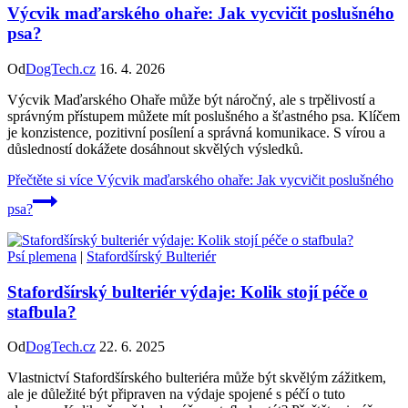
Výcvik maďarského ohaře: Jak vycvičit poslušného
psa?
Od
DogTech.cz
16. 4. 2026
Výcvik Maďarského Ohaře může být náročný, ale s trpělivostí a
správným přístupem můžete mít poslušného a šťastného psa. Klíčem
je konzistence, pozitivní posílení a správná komunikace. S vírou a
důsledností dokážete dosáhnout skvělých výsledků.
Přečtěte si více
Výcvik maďarského ohaře: Jak vycvičit poslušného
psa?
Psí plemena
|
Stafordšírský Bulteriér
Stafordšírský bulteriér výdaje: Kolik stojí péče o
stafbula?
Od
DogTech.cz
22. 6. 2025
Vlastnictví Stafordšírského bulteriéra může být skvělým zážitkem,
ale je důležité být připraven na výdaje spojené s péčí o tuto