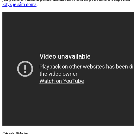
když je sám doma
.