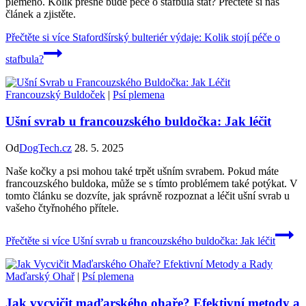
plemeno. Kolik přesně bude péče o stafbula stát? Přečtěte si náš
článek a zjistěte.
Přečtěte si více
Stafordšírský bulteriér výdaje: Kolik stojí péče o
stafbula?
Francouzský Buldoček
|
Psí plemena
Ušní svrab u francouzského buldočka: Jak léčit
Od
DogTech.cz
28. 5. 2025
Naše kočky a psi mohou také trpět ušním svrabem. Pokud máte
francouzského buldoka, může se s tímto problémem také potýkat. V
tomto článku se dozvíte, jak správně rozpoznat a léčit ušní svrab u
vašeho čtyřnohého přítele.
Přečtěte si více
Ušní svrab u francouzského buldočka: Jak léčit
Maďarský Ohař
|
Psí plemena
Jak vycvičit maďarského ohaře? Efektivní metody a