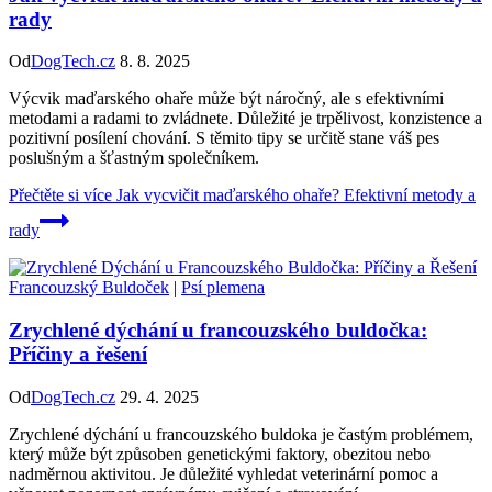
rady
Od
DogTech.cz
8. 8. 2025
Výcvik maďarského ohaře může být náročný, ale s efektivními
metodami a radami to zvládnete. Důležité je trpělivost, konzistence a
pozitivní posílení chování. S těmito tipy se určitě stane váš pes
poslušným a šťastným společníkem.
Přečtěte si více
Jak vycvičit maďarského ohaře? Efektivní metody a
rady
Francouzský Buldoček
|
Psí plemena
Zrychlené dýchání u francouzského buldočka:
Příčiny a řešení
Od
DogTech.cz
29. 4. 2025
Zrychlené dýchání u francouzského buldoka je častým problémem,
který může být způsoben genetickými faktory, obezitou nebo
nadměrnou aktivitou. Je důležité vyhledat veterinární pomoc a