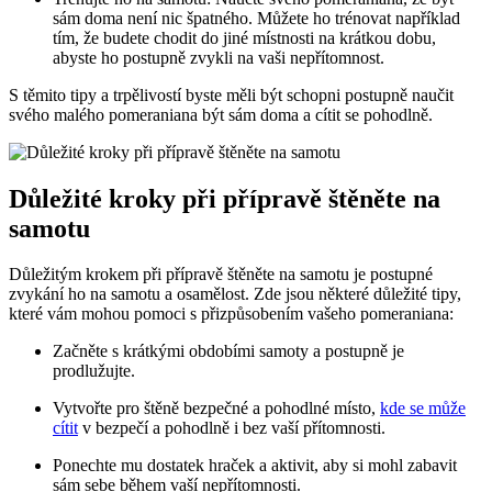
sám doma není nic špatného. ‍Můžete​ ho trénovat například
tím, že budete⁤ chodit do jiné místnosti na⁤ krátkou ⁢dobu,
abyste ho postupně zvykli na vaši‍ nepřítomnost.
S těmito​ tipy ⁣a trpělivostí byste měli být schopni postupně naučit
svého malého​ pomeraniana být sám doma‌ a cítit se pohodlně.
Důležité kroky při přípravě štěněte na
samotu
Důležitým krokem⁣ při ⁢přípravě štěněte⁢ na samotu je postupné
zvykání ​ho⁤ na samotu ⁢a osamělost. Zde jsou některé ⁣důležité ⁤tipy,
které​ vám mohou pomoci s přizpůsobením ⁣vašeho ⁤pomeraniana:
Začněte s krátkými obdobími samoty a postupně⁤ je
prodlužujte.
Vytvořte pro štěně bezpečné a pohodlné místo,
kde se může
cítit
v bezpečí a⁢ pohodlně i bez‌ vaší přítomnosti.
Ponechte mu dostatek⁢ hraček a aktivit, aby ‌si mohl ⁤zabavit
sám sebe⁢ během vaší nepřítomnosti.