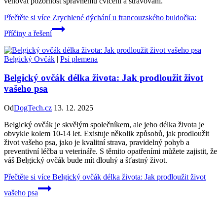
věnovat pozornost správnému cvičení a stravování.
Přečtěte si více
Zrychlené dýchání u francouzského buldočka:
Příčiny a řešení
Belgický Ovčák
|
Psí plemena
Belgický ovčák délka života: Jak prodloužit život
vašeho psa
Od
DogTech.cz
13. 12. 2025
Belgický ovčák je skvělým společníkem, ale jeho délka života je
obvykle kolem 10-14 let. Existuje několik způsobů, jak prodloužit
život vašeho psa, jako je kvalitní strava, pravidelný pohyb a
preventivní léčba u veterináře. S těmito opatřeními můžete zajistit, že
váš Belgický ovčák bude mít dlouhý a šťastný život.
Přečtěte si více
Belgický ovčák délka života: Jak prodloužit život
vašeho psa