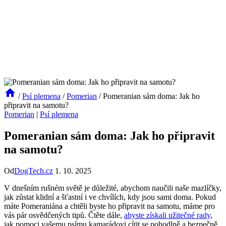
/
Psí plemena
/
Pomerian
/
Pomeranian sám doma: Jak ho
připravit na samotu?
Pomerian
|
Psí plemena
Pomeranian sám doma: Jak ho připravit
na samotu?
Od
DogTech.cz
1. 10. 2025
V ⁢dnešním rušném světě je důležité, abychom ‌naučili⁤ naše mazlíčky,
jak​ zůstat klidní a šťastní i ve chvílích, kdy jsou sami doma. Pokud
máte Pomeraniána a chtěli byste ⁤ho připravit ⁣na samotu, ​máme pro
vás pár‍ osvědčených‌ tipů. ​Čtěte ⁤dále,
abyste získali užitečné rady
,
jak‌ pomoci vašemu psímu kamarádovi cítit‌ se pohodlně a bezpečně,‍