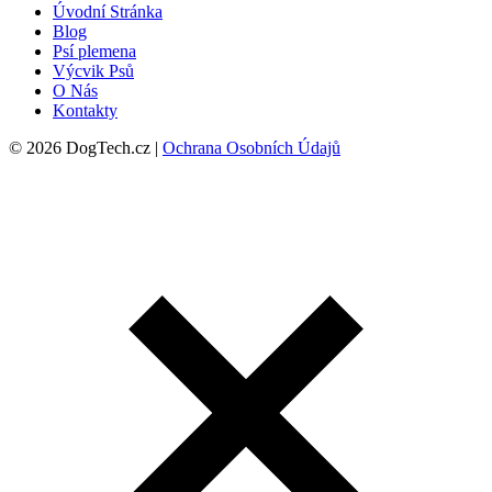
Úvodní Stránka
Blog
Psí plemena
Výcvik Psů
O Nás
Kontakty
© 2026 DogTech.cz |
Ochrana Osobních Údajů