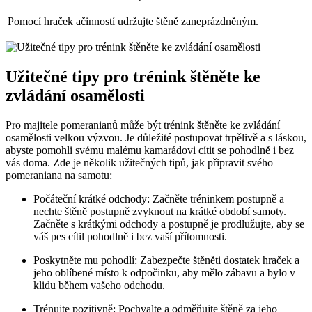
Pomocí hraček ⁣ačinností udržujte štěně zaneprázdněným.
Užitečné ⁣tipy pro trénink štěněte ke
‍zvládání osamělosti
Pro majitele ‌pomeranianů může⁤ být trénink štěněte ⁤ke‍ zvládání
osamělosti velkou výzvou. Je důležité‍ postupovat trpělivě a s láskou,
abyste pomohli svému malému kamarádovi cítit ‌se pohodlně i bez
vás doma. Zde je​ několik užitečných tipů, jak připravit svého
pomeraniana ⁢na samotu:
Počáteční krátké⁢ odchody: Začněte tréninkem postupně a
nechte štěně‍ postupně zvyknout na‌ krátké období ‌samoty.
Začněte s krátkými ‍odchody‌ a postupně je‍ prodlužujte, aby se
‍váš pes cítil pohodlně i bez vaší ‍přítomnosti.
Poskytněte mu ​pohodlí: Zabezpečte štěněti‌ dostatek ⁣hraček a
jeho oblíbené místo k odpočinku, ⁣aby ‍mělo zábavu‍ a bylo‌ v
klidu během vašeho odchodu.
Trénujte pozitivně:⁢ Pochvalte a odměňujte ‌štěně za jeho