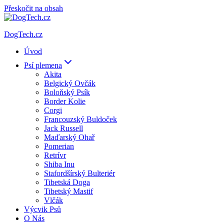
Přeskočit na obsah
DogTech.cz
Úvod
Psí plemena
Akita
Belgický Ovčák
Boloňský Psík
Border Kolie
Corgi
Francouzský Buldoček
Jack Russell
Maďarský Ohař
Pomerian
Retrívr
Shiba Inu
Stafordšírský Bulteriér
Tibetská Doga
Tibetský Mastif
Vlčák
Výcvik Psů
O Nás