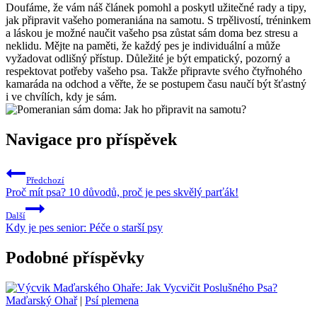
Doufáme, že ⁣vám⁤ náš článek ​pomohl a poskytl užitečné rady ⁣a tipy,
jak připravit vašeho pomeraniána na samotu. S ​trpělivostí, tréninkem
a láskou je možné naučit⁣ vašeho psa ​zůstat sám doma bez⁣ stresu a
neklidu. ⁤Mějte na⁤ paměti, ​že každý‍ pes je ​individuální a může
vyžadovat ⁢odlišný přístup. Důležité je být empatický, ⁣pozorný ⁣a
respektovat potřeby vašeho psa. Takže ⁢připravte svého ‍čtyřnohého
kamaráda na odchod a ​věřte, že se postupem času naučí být šťastný
i⁢ ve chvílích, kdy je sám.
Navigace pro příspěvek
Předchozí
Proč mít psa? 10 důvodů, proč je pes skvělý parťák!
Další
Kdy je pes senior: Péče o starší psy
Podobné příspěvky
Maďarský Ohař
|
Psí plemena