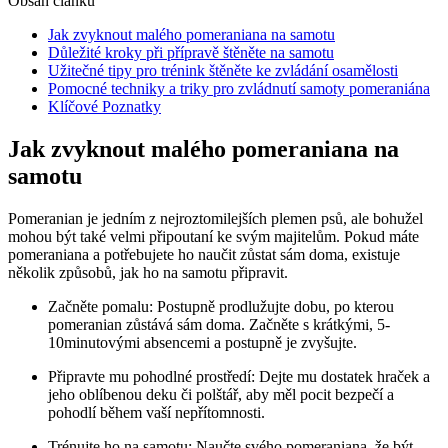
Obsah článku
Jak zvyknout malého pomeraniana na⁤ samotu
Důležité kroky při přípravě štěněte na samotu
Užitečné ⁣tipy pro trénink štěněte ke ‍zvládání osamělosti
Pomocné techniky a ⁣triky pro zvládnutí samoty⁢ pomeraniána
Klíčové Poznatky
Jak zvyknout malého pomeraniana na⁤
samotu
Pomeranian‍ je jedním ‌z nejroztomilejších⁤ plemen psů, ale bohužel ​
mohou být⁣ také velmi připoutaní ke svým majitelům. Pokud‍ máte
pomeraniana a‌ potřebujete ho naučit zůstat sám doma, existuje
několik způsobů, jak ho na samotu připravit.
Začněte pomalu: ⁣Postupně ⁣prodlužujte dobu, po kterou
pomeranian zůstává sám doma. Začněte s krátkými,​ 5-
10minutovými absencemi a postupně ⁣je zvyšujte.
Připravte mu pohodlné prostředí: Dejte mu ⁤dostatek hraček a
jeho oblíbenou deku či‍ polštář, aby měl ⁤pocit bezpečí⁤ a
pohodlí během‌ vaší nepřítomnosti.
Trénujte ho‌ na samotu: Naučte svého⁢ pomeraniana, ‍že být