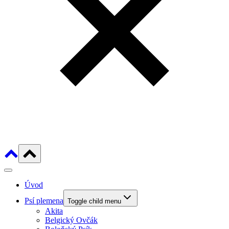
Úvod
Psí plemena
Toggle child menu
Akita
Belgický Ovčák