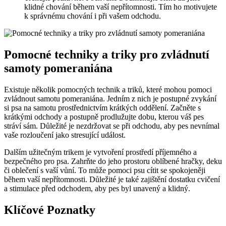
klidné⁤ chování během vaší nepřítomnosti. Tím⁤ ho motivujete
k správnému chování ​i při vašem odchodu.
Pomocné techniky a ⁣triky pro zvládnutí
samoty⁢ pomeraniána
Existuje několik pomocných technik ‌a‍ triků, které mohou pomoci
‍zvládnout samotu ⁢pomeraniána. Jedním z nich ‌je postupné zvykání
si psa na samotu prostřednictvím ‍krátkých ​oddělení. Začněte s⁢
krátkými odchody ‍a postupně prodlužujte dobu, kterou váš pes⁣
stráví sám. Důležité je nezdržovat se při odchodu,‌ aby ⁢pes nevnímal
vaše⁣ rozloučení jako ⁤stresující událost.
Dalším užitečným⁤ trikem⁣ je vytvoření prostředí⁢ příjemného a ​
bezpečného pro‍ psa. Zahrňte do jeho prostoru oblíbené hračky, deku
či oblečení s vaší vůní. To může pomoci psu cítit ⁤se spokojeněji
během vaší⁢ nepřítomnosti. ‌Důležité je také zajištění dostatku cvičení⁢
a ‌stimulace před odchodem, aby ‍pes ⁣byl unavený a klidný.
Klíčové Poznatky