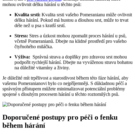
mohou ovlivnit délku hárání‍ u těchto psů:
Kvalita⁤ srsti:
Kvalita srsti vašeho Pomeranianu může ovlivnit
délku hárání. Pokud‌ má ​hustou a⁣ dlouhou srst, může to trvat
déle⁢ než u psa s ⁤kratší srstí.
Stress:
Stres a úzkost ⁤mohou zpomalit proces‌ hárání u psů,
včetně ​Pomeranianů. Dbejte na klidné prostředí pro vašeho
čtyřnohého miláčka.
Výživa:
​ Správná ⁣strava a ⁤doplňky pro zdravou srst mohou
podpořit rychlejší​ hárání. Dbejte na vyváženou stravu bohatou
na důležité vitamíny a živiny.
Je⁣ důležité mít trpělivost a starostlivost ‍během této fáze hárání, aby
vašemu Pomeranianovi bylo co nejpříjemněji. S ‌důkladnou péčí a
správným přístupem můžete minimalizovat potenciální problémy
spojené s​ dlouhým procesem hárání‌ u‌ těchto roztomilých psů.
Doporučené postupy pro péči ⁣o fenku
během hárání