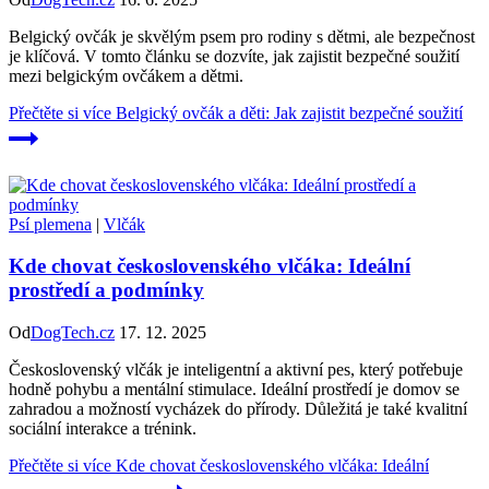
Belgický ovčák je skvělým psem pro rodiny s dětmi, ale bezpečnost
je klíčová. V tomto článku se dozvíte, jak zajistit bezpečné soužití
mezi belgickým ovčákem a dětmi.
Přečtěte si více
Belgický ovčák a děti: Jak zajistit bezpečné soužití
Psí plemena
|
Vlčák
Kde chovat československého vlčáka: Ideální
prostředí a podmínky
Od
DogTech.cz
17. 12. 2025
Československý vlčák je inteligentní a aktivní pes, který potřebuje
hodně pohybu a mentální stimulace. Ideální prostředí je domov se
zahradou a možností vycházek do přírody. Důležitá je také kvalitní
sociální interakce a trénink.
Přečtěte si více
Kde chovat československého vlčáka: Ideální