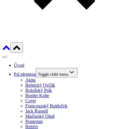
Úvod
Psí plemena
Toggle child menu
Akita
Belgický Ovčák
Boloňský Psík
Border Kolie
Corgi
Francouzský Buldoček
Jack Russell
Maďarský Ohař
Pomerian
Retrívr