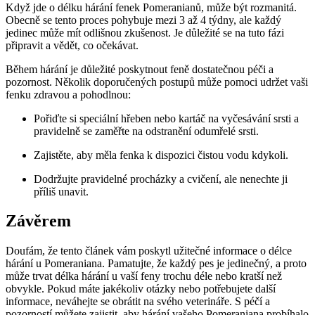
Když jde o délku hárání fenek Pomeranianů, může být rozmanitá.
Obecně se tento proces ⁤pohybuje mezi 3 až 4 ⁣týdny, ale ⁤každý
jedinec může mít odlišnou ‌zkušenost. Je důležité se na tuto fázi
připravit a vědět, co očekávat.
Během hárání‍ je důležité poskytnout feně dostatečnou péči a
pozornost. Několik⁢ doporučených​ postupů⁢ může pomoci udržet vaši
fenku ⁢zdravou a pohodlnou:
Pořiďte si speciální hřeben⁣ nebo kartáč na vyčesávání srsti a
pravidelně se zaměřte na‍ odstranění odumřelé srsti.
Zajistěte, aby měla fenka k dispozici čistou vodu kdykoli.
Dodržujte pravidelné procházky a cvičení,‍ ale nenechte ji
⁤příliš unavit.
Závěrem
Doufám, že​ tento článek vám poskytl užitečné informace ‌o délce
hárání u Pomeraniana. Pamatujte, že⁤ každý pes je jedinečný, a proto
může trvat délka hárání ⁤u vaší‍ feny trochu déle nebo kratší než
obvykle. Pokud máte jakékoliv otázky nebo‍ potřebujete další
informace, neváhejte se⁤ obrátit na svého veterináře. S péčí‌ a
pozorností můžete zajistit,⁢ aby ⁣hárání ⁤vašeho Pomeraniana probíhalo