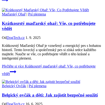
Maďarský Ohař
|
Psí plemena
Krátkosrstý maďarský ohař: Vše, co potřebujete
vědět
Od
DogTech.cz
1. 9. 2025
Krátkosrstý Maďarský Ohař je vznešený a energický pes s bohatou
historií. Tento lovecký a společenský pes si získá srdce každého
majitele. Naučte se vše, co potřebujete vědět o této krásné a
inteligentní plemeni.
Přečtěte si více
Krátkosrstý maďarský ohař: Vše, co potřebujete
vědět
Belgický Ovčák
|
Psí plemena
Belgický ovčák a děti: Jak zajistit bezpečné soužití
Od
DogTech.cz
16. 6. 2025