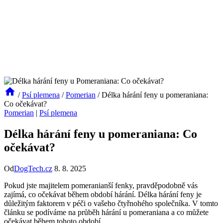
/
Psí plemena
/
Pomerian
/
Délka hárání feny u pomeraniana:
Co očekávat?
Pomerian
|
Psí plemena
Délka hárání feny u pomeraniana: Co
očekávat?
Od
DogTech.cz
8. 8. 2025
Pokud jste majitelem pomeranianší fenky, pravděpodobně vás
zajímá, ‍co očekávat během​ období hárání. Délka hárání feny je
důležitým faktorem v péči o vašeho čtyřnohého společníka. V ​tomto
článku se​ podíváme na průběh hárání ‍u pomeraniana a co můžete
očekávat‌ během tohoto ‌období.