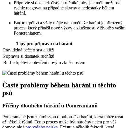
Připravte si ‌dostatek čistých ručníků, ‍aby jste‍ měli možnost
rychle reagovat na‌ případné skvrny a nedostatky během
‌hárání.
Buďte ⁤trpěliví a ‍vždy mějte na⁤ paměti,⁢ že hárání je přirozený
proces, který přináší nové výzvy ​a zkušenosti v životě s vaším
Pomeranianem.
Tipy pro přípravu na‌ hárání
Pravidelná péče o srst a kůži
Připravte si ‌dostatek ručníků
Buďte trpěliví a otevření novým zkušenostem
Časté problémy během hárání u těchto
psů
Příčiny dlouhého hárání u Pomeranianů
Pomeraniané⁣ jsou​ známí svou dlouhou fází hárání,⁣ která může trvat⁤
až‌ několik týdnů. Tento proces může být⁤ náročný nejen pro váš
domov, ale i
pro vašeho pejska
. Existuje několik faktorů, které