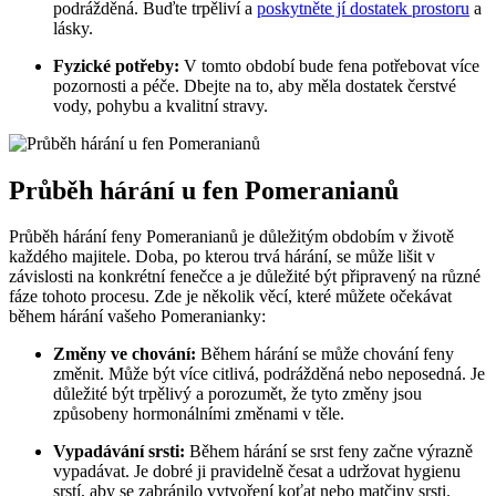
podrážděná. Buďte trpěliví a
poskytněte jí dostatek prostoru
a
lásky.
Fyzické ⁣potřeby:
V ‍tomto období bude fena potřebovat více
pozornosti a‍ péče. Dbejte⁢ na to,⁤ aby ⁤měla dostatek čerstvé
vody, pohybu a ⁣kvalitní stravy.
Průběh⁤ hárání ⁤u fen Pomeranianů
Průběh hárání feny Pomeranianů je důležitým obdobím v životě
každého majitele. Doba, po kterou trvá hárání, se může lišit ⁣v
závislosti na‌ konkrétní fenečce a je důležité​ být‌ připravený na různé
fáze tohoto procesu. Zde je několik věcí, které můžete ⁤očekávat
během hárání vašeho Pomeranianky:
Změny ve ‍chování:
Během hárání se může‌ chování feny
změnit. Může ⁣být více citlivá, podrážděná nebo neposedná. Je
‌důležité být trpělivý a porozumět, že tyto změny​ jsou
způsobeny ⁣hormonálními⁣ změnami v těle.
Vypadávání srsti:
Během hárání se srst feny začne výrazně
vypadávat. Je dobré ji pravidelně česat a udržovat hygienu
srstí, aby ⁤se zabránilo vytvoření koťat nebo matčiny srsti.