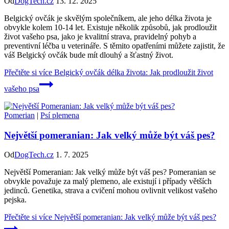
Od
DogTech.cz
13. 12. 2025
Belgický ovčák je skvělým společníkem, ale jeho délka života je
obvykle kolem 10-14 let. Existuje několik způsobů, jak prodloužit
život vašeho psa, jako je kvalitní strava, pravidelný pohyb a
preventivní léčba u veterináře. S těmito opatřeními můžete zajistit, že
váš Belgický ovčák bude mít dlouhý a šťastný život.
Přečtěte si více
Belgický ovčák délka života: Jak prodloužit život
vašeho psa
Pomerian
|
Psí plemena
Největší pomeranian: Jak velký může být váš pes?
Od
DogTech.cz
1. 7. 2025
Největší Pomeranian: Jak velký může být váš pes? Pomeranian se
obvykle považuje za malý plemeno, ale existují i případy větších
jedinců. Genetika, strava a cvičení mohou ovlivnit velikost vašeho
pejska.
Přečtěte si více
Největší pomeranian: Jak velký může být váš pes?