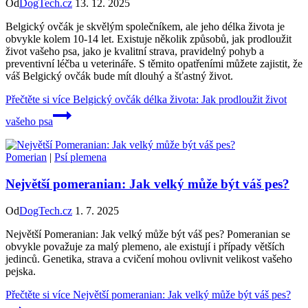
Od
DogTech.cz
13. 12. 2025
Belgický ovčák je skvělým společníkem, ale jeho délka života je
obvykle kolem 10-14 let. Existuje několik způsobů, jak prodloužit
život vašeho psa, jako je kvalitní strava, pravidelný pohyb a
preventivní léčba u veterináře. S těmito opatřeními můžete zajistit, že
váš Belgický ovčák bude mít dlouhý a šťastný život.
Přečtěte si více
Belgický ovčák délka života: Jak prodloužit život
vašeho psa
Pomerian
|
Psí plemena
Největší pomeranian: Jak velký může být váš pes?
Od
DogTech.cz
1. 7. 2025
Největší Pomeranian: Jak velký může být váš pes? Pomeranian se
obvykle považuje za malý plemeno, ale existují i případy větších
jedinců. Genetika, strava a cvičení mohou ovlivnit velikost vašeho
pejska.
Přečtěte si více
Největší pomeranian: Jak velký může být váš pes?