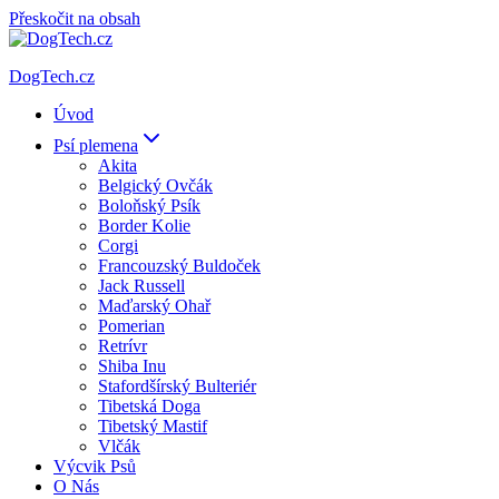
Přeskočit na obsah
DogTech.cz
Úvod
Psí plemena
Akita
Belgický Ovčák
Boloňský Psík
Border Kolie
Corgi
Francouzský Buldoček
Jack Russell
Maďarský Ohař
Pomerian
Retrívr
Shiba Inu
Stafordšírský Bulteriér
Tibetská Doga
Tibetský Mastif
Vlčák
Výcvik Psů
O Nás