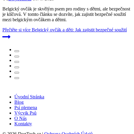
Belgický ovčák je skvělým psem pro rodiny s dětmi, ale bezpečnost
je klíčová. V tomto článku se dozvíte, jak zajistit bezpečné soužití
mezi belgickým ovčákem a dětmi.
Přečtěte si více
Belgický ovčák a děti: Jak zajistit bezpečné soužití
Úvodní Stránka
Blog
Psí plemena
Výcvik Psů
O Nás
Kontakty
© 2026 DogTech.cz |
Ochrana Osobních Údajů