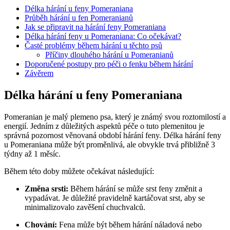
Délka hárání⁢ u ⁣feny Pomeraniana
Průběh⁤ hárání ⁤u fen Pomeranianů
Jak se ⁣připravit na hárání feny Pomeraniana
Délka hárání feny u Pomeraniana: Co​ očekávat?
Časté problémy během hárání u těchto psů
Příčiny dlouhého hárání u Pomeranianů
Doporučené postupy pro péči ⁣o fenku během hárání
Závěrem
Délka hárání⁢ u ⁣feny Pomeraniana
Pomeranian je‍ malý plemeno psa, který ⁤je ​známý svou roztomilostí a
energií. Jedním z důležitých‌ aspektů péče o tuto plemenitou je
správná pozornost věnovaná období hárání feny. Délka hárání feny
u Pomeraniana může být proměnlivá, ale obvykle trvá ⁢přibližně 3
týdny až⁢ 1​ měsíc.
Během této doby můžete očekávat následující:
Změna srsti:
Během hárání se​ může srst feny změnit a
vypadávat. Je důležité‌ pravidelně kartáčovat srst, aby se
minimalizovalo zavěšení chuchvalců.
Chování:
Fena může být během hárání náladová ⁣nebo