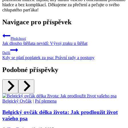
hladce a bez komplikací. Děkujeme za přečtení a pečujte o svého
chlupatého parťáka!
Navigace pro příspěvek
Předchozí
Jak dlouho štěňata nevidí: Vývoj zraku u štěňat
Další
Kdy se platí poplatek za psa: Právní rady a postupy
Podobné příspěvky
Belgický Ovčák
|
Psí plemena
Belgický ovčák délka života: Jak prodloužit život
vašeho psa