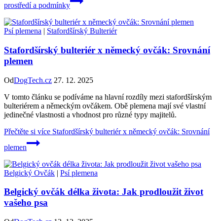
prostředí a podmínky
Psí plemena
|
Stafordšírský Bulteriér
Stafordšírský bulteriér x německý ovčák: Srovnání
plemen
Od
DogTech.cz
27. 12. 2025
V tomto článku se podíváme na hlavní rozdíly mezi stafordšírským
bulteriérem a německým ovčákem. Obě plemena mají své vlastní
jedinečné vlastnosti a vhodnost pro různé typy majitelů.
Přečtěte si více
Stafordšírský bulteriér x německý ovčák: Srovnání
plemen
Belgický Ovčák
|
Psí plemena
Belgický ovčák délka života: Jak prodloužit život
vašeho psa