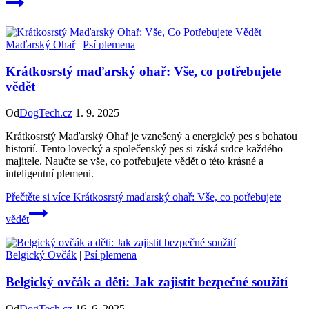
Maďarský Ohař
|
Psí plemena
Krátkosrstý maďarský ohař: Vše, co potřebujete
vědět
Od
DogTech.cz
1. 9. 2025
Krátkosrstý Maďarský Ohař je vznešený a energický pes s bohatou
historií. Tento lovecký a společenský pes si získá srdce každého
majitele. Naučte se vše, co potřebujete vědět o této krásné a
inteligentní plemeni.
Přečtěte si více
Krátkosrstý maďarský ohař: Vše, co potřebujete
vědět
Belgický Ovčák
|
Psí plemena
Belgický ovčák a děti: Jak zajistit bezpečné soužití
Od
DogTech.cz
16. 6. 2025