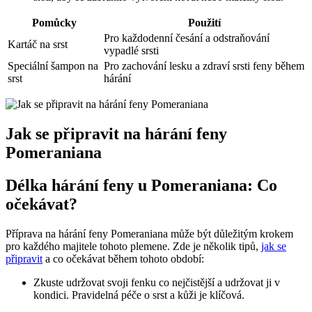
Pomůcky
Použití
Pro ‌každodenní česání a odstraňování
Kartáč na srst
vypadlé srsti
Speciální šampon‍ na
Pro ⁣zachování lesku a zdraví srsti ‌feny během
srst
hárání
Jak se ⁣připravit na hárání feny
Pomeraniana
Délka hárání feny u Pomeraniana: Co​
očekávat?
Příprava na hárání feny Pomeraniana může být důležitým⁤ krokem
pro každého majitele tohoto ⁤plemene. Zde je několik ​tipů,
jak se
připravit
a co očekávat během tohoto období:
Zkuste udržovat svoji​ fenku co nejčistější a ‍udržovat ji v
kondici. Pravidelná péče ⁤o srst a kůži je klíčová.