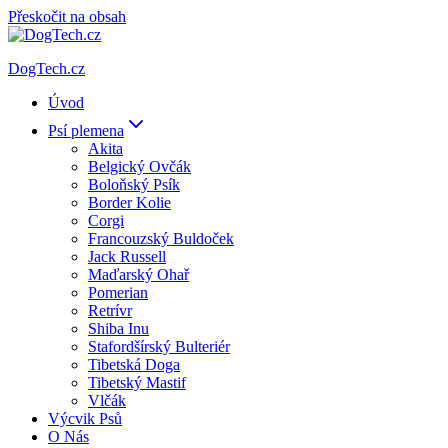
Přeskočit na obsah
DogTech.cz
Úvod
Psí plemena
Akita
Belgický Ovčák
Boloňský Psík
Border Kolie
Corgi
Francouzský Buldoček
Jack Russell
Maďarský Ohař
Pomerian
Retrívr
Shiba Inu
Stafordšírský Bulteriér
Tibetská Doga
Tibetský Mastif
Vlčák
Výcvik Psů
O Nás