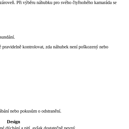
lí zároveň. Při výběru náhubku pro svého čtyřnohého kamaráda se
sundání.
ké pravidelně kontrolovat, zda náhubek není poškozený nebo
rábání nebo pokusům o odstranění.
Design
é dýchání a pití, avšak dostatečně pevný