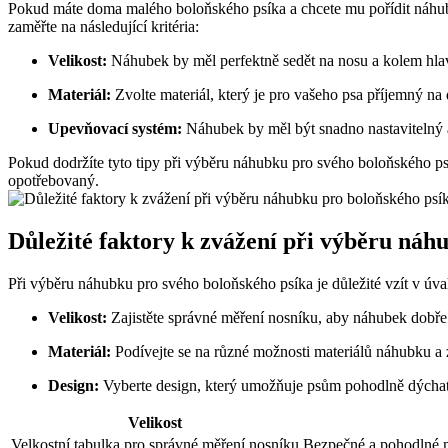
Pokud máte doma malého boloňského psíka a chcete mu pořídit náhubek
zaměřte na následující kritéria:
Velikost:
Náhubek by měl perfektně sedět na nosu a kolem hlavy 
Materiál:
Zvolte materiál, který je pro vašeho psa příjemný na 
Upevňovací systém:
Náhubek by měl být snadno nastavitelný 
Pokud dodržíte tyto tipy při výběru náhubku pro svého boloňského p
opotřebovaný.
Důležité faktory k zvážení při výběru náh
Při výběru náhubku pro svého boloňského psíka je důležité vzít v úv
Velikost:
Zajistěte správné měření nosníku, aby náhubek dobře 
Materiál:
Podívejte se na různé možnosti materiálů náhubku a z
Design:
Vyberte design, který umožňuje psům pohodlně dýchat, 
Velikost
Velkostní tabulka pro správné měření nosníku
Bezpečné a pohodlné m