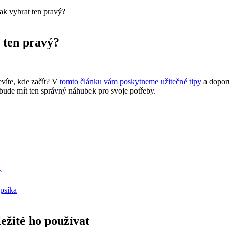
ak vybrat ten pravý?
 ten pravý?
evíte, kde začít? V
tomto článku vám poskytneme užitečné tipy
a doporu
s bude mít ten správný náhubek pro svoje potřeby.
e
 psíka
ežité ho používat