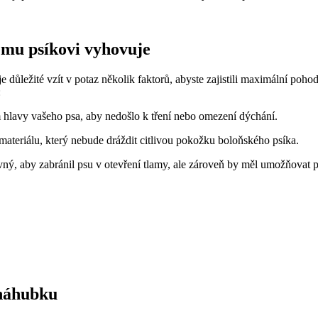
ému psíkovi vyhovuje
 důležité vzít v potaz několik faktorů, abyste zajistili maximální poh
:
 hlavy vašeho psa, aby nedošlo k tření nebo omezení dýchání.
eriálu, který nebude dráždit citlivou pokožku boloňského psíka.
ný, aby zabránil psu v otevření tlamy, ale zároveň by měl umožňovat p
 náhubku