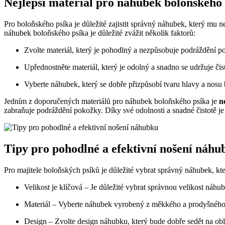
Nejlepší materiál pro náhubek boloňského
Pro boloňského psíka je důležité zajistit správný náhubek, který mu 
náhubek boloňského psíka je důležité zvážit několik faktorů:
Zvolte materiál, který je pohodlný a nezpůsobuje podráždění p
Upřednostněte materiál, který je odolný a snadno se udržuje čis
Vyberte náhubek, který se dobře přizpůsobí tvaru hlavy a nosu
Jedním z doporučených materiálů pro náhubek boloňského psíka je
n
zabraňuje podráždění pokožky. Díky své odolnosti a snadné čistotě je
Tipy pro pohodlné a efektivní nošení náhu
Pro majitele boloňských psíků je důležité vybrat správný náhubek, kt
Velikost je klíčová – Je důležité vybrat správnou velikost ná
Materiál – Vyberte náhubek vyrobený z měkkého a prodyšného ma
Design – Zvolte design náhubku, který bude dobře sedět na obli