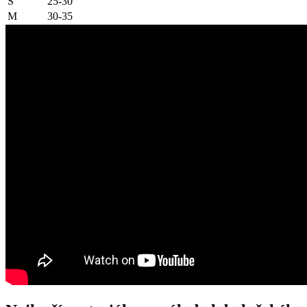
S
25-30
M
30-35