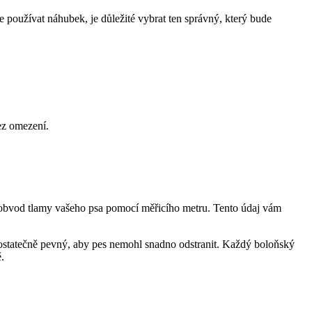
e používat náhubek, je důležité vybrat ten správný, který bude
ez omezení.
e obvod tlamy vašeho psa pomocí měřicího metru. Tento údaj vám
 dostatečně pevný, aby pes nemohl snadno odstranit. Každý boloňský
.