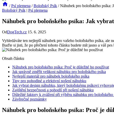
/
Psí plemena
/
Boloňský Psík
/
Náhubek pro boloňského psíka: J
Boloňský Psík
|
Psí plemena
Náhubek pro boloňského psíka: Jak vybrat
Od
DogTech.cz
15. 6. 2025
Vyhledáváte ten nejlepší náhubek pro vašeho boloňského psíka, ale n
Buďte si jisti, že po přečtení tohoto článku budete mít jasno a váš pe
Obsah článku
Náhubek pro boloňského psíka: Proč je důležité ho používat
Jak správně změřit velikost náhubku pro boloňského psíka
Nejlepší materiál pro náhubek boloňského psíka
Tipy pro pohodlné a efektivní nošení náhubku
Jak vybrat design náhubku, který boloňskému psíkovi vyhovuj
Zajištění bezpečnosti a pohodlí při nošení náhubku
Důležité faktory k zvážení při výběru náhubku pro boloňského
Závěrečné poznámky
Náhubek pro boloňského psíka: Proč je důl