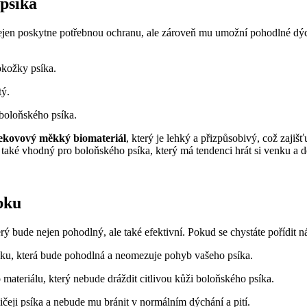
 psíka
nejen poskytne potřebnou ochranu, ale zároveň mu umožní pohodlné dýchá
okožky psíka.
tý.
 boloňského psíka.
ekovový měkký biomateriál
, který je lehký a přizpůsobivý, což zajiš
 také vhodný pro boloňského psíka, který má tendenci hrát si venku a d
bku
erý bude nejen pohodlný, ale také efektivní. Pokud se chystáte pořídit
hubku, která bude pohodlná a neomezuje pohyb vašeho psíka.
teriálu, který nebude dráždit citlivou kůži boloňského psíka.
čeji psíka a nebude mu bránit v normálním dýchání a pití.