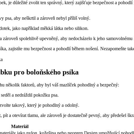
, je důležité zvolit ten správný, který zajišťuje bezpečnost a pohod
psa, aby neškrtil a zároveň nebyl příliš volný.
dotek, jako například měkká látka nebo silikon.
a zároveň spolehlivě upevněný, aby nedocházelo k jeho samovolnému 
síka, zajistíte mu bezpečnost a pohodlí během nošení. Nezapomeňte ta
ubku pro boloňského psíka
ahu několik faktorů, aby byl váš mazlíček pohodlný a bezpečný:
seděl a nedráždil pokožku psa.
volte takový, který je pohodlný a odolný.
pít a otevírat tlamu, ale zároveň je dostatečně pevný, aby předešel šk
Materiál
ateriály jako nylon, kožešina nebo neopren
Design umožňující pohodln