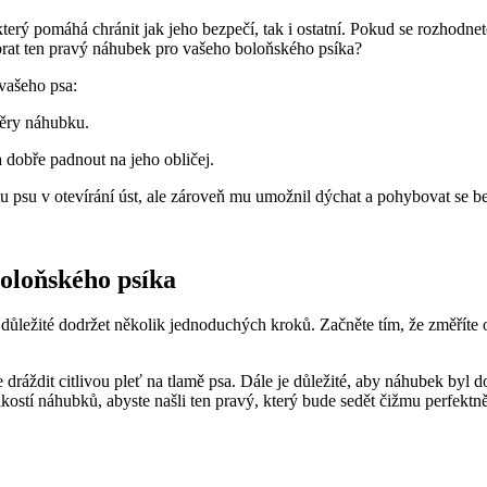
erý pomáhá chránit jak jeho bezpečí, tak i ostatní. Pokud se rozhodnet
rat ten pravý náhubek pro vašeho boloňského psíka?
vašeho psa:
měry náhubku.
 dobře padnout na jeho obličej.
mu psu v otevírání úst, ale zároveň mu umožnil dýchat a pohybovat se b
boloňského psíka
 důležité dodržet několik jednoduchých kroků. Začněte tím, že změřít
 dráždit citlivou pleť na tlamě psa. Dále je důležité, aby náhubek byl
likostí náhubků, abyste našli ten pravý, který bude sedět čižmu perfektně