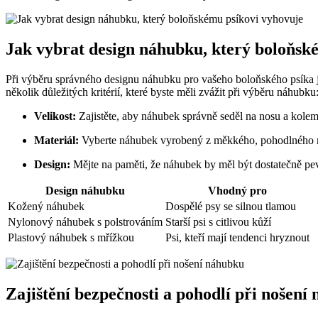
Jak vybrat design náhubku, který boloňsk
Při výběru správného designu náhubku pro vašeho boloňského psíka je
několik důležitých kritérií, které byste měli zvážit při výběru náhubku
Velikost:
Zajistěte, aby náhubek správně seděl na nosu a kolem
Materiál:
Vyberte náhubek vyrobený z měkkého, pohodlného mat
Design:
Mějte na paměti, že náhubek by měl být dostatečně pev
Design náhubku
Vhodný pro
Kožený náhubek
Dospělé psy se silnou tlamou
Nylonový náhubek s polstrováním
Starší psi s citlivou kůží
Plastový náhubek s mřížkou
Psi, kteří mají tendenci hryznout
Zajištění bezpečnosti a pohodlí při nošení