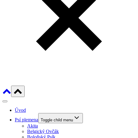
Úvod
Psí plemena
Toggle child menu
Akita
Belgický Ovčák
Boloňský Psík