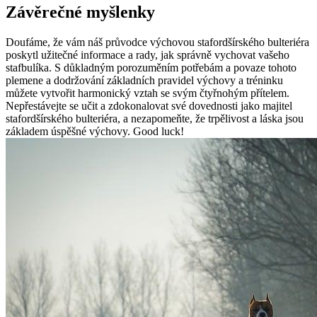
Závěrečné myšlenky
Doufáme, že vám náš průvodce výchovou stafordšírského bulteriéra
poskytl užitečné informace a rady, jak správně vychovat vašeho
stafbulíka. S důkladným porozuměním potřebám a povaze tohoto
plemene a dodržování základních pravidel výchovy a tréninku
můžete vytvořit harmonický vztah se svým čtyřnohým přítelem.
Nepřestávejte se učit a zdokonalovat své dovednosti jako majitel
stafordšírského bulteriéra, a nezapomeňte, že trpělivost a láska jsou
základem úspěšné výchovy. Good luck!