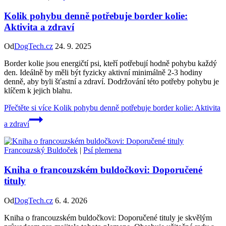
Kolik pohybu denně potřebuje border kolie:
Aktivita a zdraví
Od
DogTech.cz
24. 9. 2025
Border kolie jsou energičtí psi, kteří potřebují hodně pohybu každý
den. Ideálně by měli být fyzicky aktivní minimálně 2-3 hodiny
denně, aby byli šťastní a zdraví. Dodržování této potřeby pohybu je
klíčem k jejich blahu.
Přečtěte si více
Kolik pohybu denně potřebuje border kolie: Aktivita
a zdraví
Francouzský Buldoček
|
Psí plemena
Kniha o francouzském buldočkovi: Doporučené
tituly
Od
DogTech.cz
6. 4. 2026
Kniha o francouzském buldočkovi: Doporučené tituly je skvělým