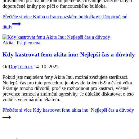
průvodcem pro majitele tohoto plemene. Obsahuje užitečné rady a
doporučené knihy pro péči o francouzského buldoka.
Přečtěte si více
Kniha o francouzském buldočkovi: Doporučené
tituly
Akita
|
Psí plemena
Kdy kastrovat fenu akita inu: Nejlepší čas a důvody
Od
DogTech.cz
14. 10. 2025
Pokud jste majitelem feny Akita Inu, možná zvažujete sterilizaci.
Nejlepší čas pro tuto proceduru je obvykle kolem 6-9 měsíců věku.
Existuje mnoho důvodů, proč se rozhodnout pro kastraci, včetně
prevence nemocí a zmírnění agresivity. Je důležité diskutovat o této
volbě s veterinárním lékařem.
Přečtěte si více
Kdy kastrovat fenu akita inu: Nejlepší čas a důvody