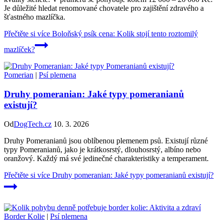
Je důležité hledat renomované chovatele pro zajištění zdravého a
šťastného mazlíčka.
Přečtěte si více
Boloňský psík cena: Kolik stojí tento roztomilý
mazlíček?
Pomerian
|
Psí plemena
Druhy pomeranian: Jaké typy pomeranianů
existují?
Od
DogTech.cz
10. 3. 2026
Druhy Pomeranianů jsou oblíbenou plemenem psů. Existují různé
typy Pomeranianů, jako je krátkosrstý, dlouhosrstý, albíno nebo
oranžový. Každý má své jedinečné charakteristiky a temperament.
Přečtěte si více
Druhy pomeranian: Jaké typy pomeranianů existují?
Border Kolie
|
Psí plemena