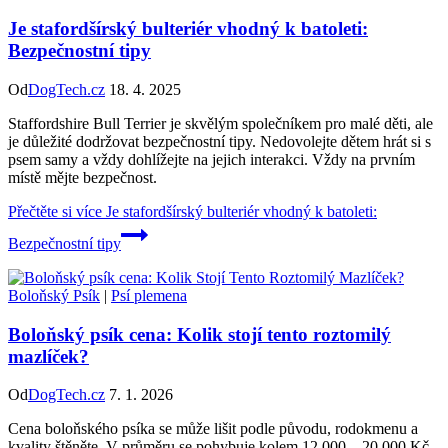
Je stafordšírský bulteriér vhodný k batoleti:
Bezpečnostní tipy
Od
DogTech.cz
18. 4. 2025
Staffordshire Bull Terrier je skvělým společníkem pro malé děti, ale
je důležité dodržovat bezpečnostní tipy. Nedovolejte dětem hrát si s
psem samy a vždy dohlížejte na jejich interakci. Vždy na prvním
místě mějte bezpečnost.
Přečtěte si více
Je stafordšírský bulteriér vhodný k batoleti:
Bezpečnostní tipy
Boloňský Psík
|
Psí plemena
Boloňský psík cena: Kolik stojí tento roztomilý
mazlíček?
Od
DogTech.cz
7. 1. 2026
Cena boloňského psíka se může lišit podle původu, rodokmenu a
kvality štěněte. V průměru se pohybuje kolem 12 000 – 20 000 Kč.