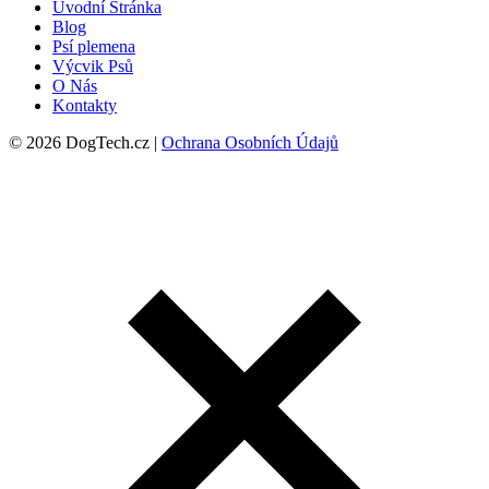
Úvodní Stránka
Blog
Psí plemena
Výcvik Psů
O Nás
Kontakty
© 2026 DogTech.cz |
Ochrana Osobních Údajů