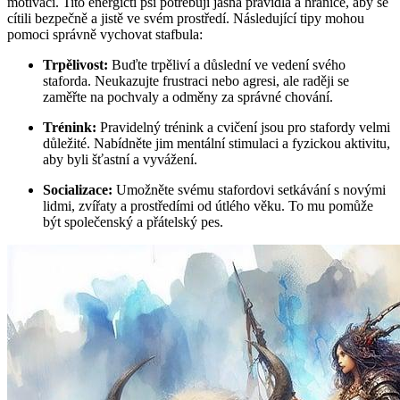
motivaci. Tito energičtí psi potřebují jasná pravidla a hranice, aby se
cítili bezpečně a jistě ve svém prostředí. Následující tipy mohou
pomoci správně vychovat stafbula:
Trpělivost:
Buďte trpěliví a důslední ve vedení svého
staforda. Neukazujte frustraci nebo agresi, ale raději se
zaměřte na pochvaly a odměny za správné chování.
Trénink:
Pravidelný trénink a cvičení jsou pro stafordy velmi
důležité. Nabídněte jim mentální stimulaci a fyzickou aktivitu,
aby byli šťastní a vyvážení.
Socializace:
Umožněte svému stafordovi setkávání s novými
lidmi, zvířaty a prostředími od útlého věku. To mu pomůže
být společenský a přátelský pes.