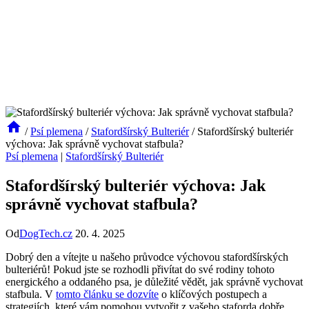
/
Psí plemena
/
Stafordšírský Bulteriér
/
Stafordšírský bulteriér
výchova: Jak správně vychovat stafbula?
Psí plemena
|
Stafordšírský Bulteriér
Stafordšírský bulteriér výchova: Jak
správně vychovat stafbula?
Od
DogTech.cz
20. 4. 2025
Dobrý den a vítejte u našeho průvodce výchovou stafordšírských
bulteriérů! Pokud jste se rozhodli přivítat do své rodiny tohoto
energického a oddaného psa, je důležité vědět, jak správně vychovat
stafbula. V
tomto článku se dozvíte
o klíčových postupech a
strategiích, které vám pomohou vytvořit z vašeho staforda dobře