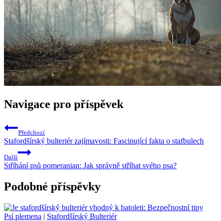
Navigace pro příspěvek
Předchozí
Stafordšírský bulteriér zajímavosti: Fascinující fakta o stafbulech
Další
Stříhání psů pomeranian: Jak správně stříhat svého psa?
Podobné příspěvky
Psí plemena
|
Stafordšírský Bulteriér