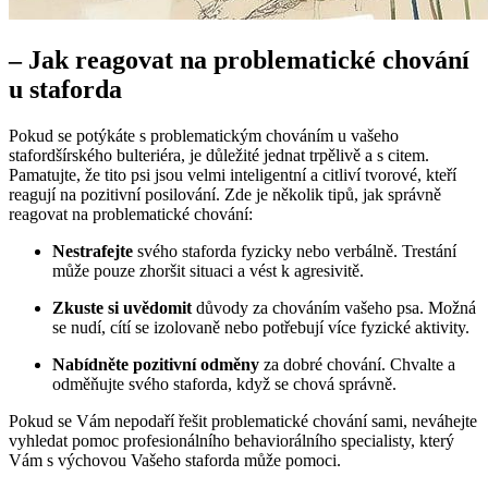
– Jak reagovat na problematické chování
u staforda
Pokud se potýkáte s problematickým chováním u vašeho
stafordšírského bulteriéra, je důležité jednat trpělivě a s citem.
Pamatujte, že tito psi jsou velmi inteligentní a citliví tvorové, kteří
reagují na pozitivní posilování. Zde je několik tipů, jak správně
reagovat na problematické chování:
Nestrafejte
svého staforda fyzicky nebo verbálně. Trestání
může pouze zhoršit situaci a vést k agresivitě.
Zkuste si uvědomit
důvody za chováním vašeho psa. Možná
se nudí, cítí se izolovaně nebo potřebují více fyzické aktivity.
Nabídněte pozitivní odměny
za dobré chování. Chvalte a
odměňujte svého staforda, když se chová správně.
Pokud se Vám nepodaří řešit problematické chování sami, neváhejte
vyhledat pomoc profesionálního behaviorálního specialisty, který
Vám s výchovou Vašeho staforda může pomoci.