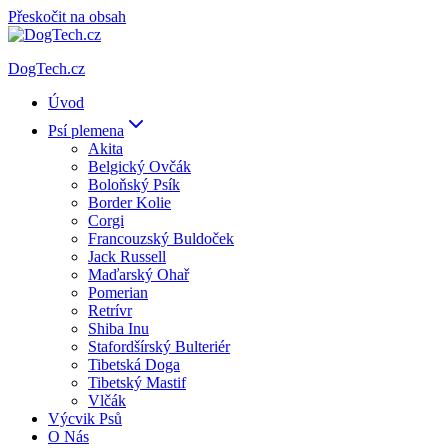
Přeskočit na obsah
DogTech.cz
Úvod
Psí plemena
Akita
Belgický Ovčák
Boloňský Psík
Border Kolie
Corgi
Francouzský Buldoček
Jack Russell
Maďarský Ohař
Pomerian
Retrívr
Shiba Inu
Stafordšírský Bulteriér
Tibetská Doga
Tibetský Mastif
Vlčák
Výcvik Psů
O Nás