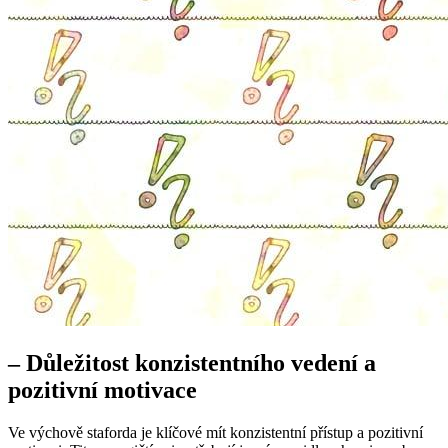
– Důležitost konzistentního vedení a
pozitivní motivace
Ve výchově staforda je klíčové mít konzistentní přístup a pozitivní