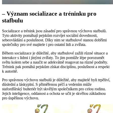
– Význam socializace a tréninku pro
stafbulu
Socializace a trénink jsou zásadní pro správnou výchovu stafbulů.
Tyto aktivity pomáhají pejskům rozvíjet sociální dovednosti,
sebeovládání a poslušnost. Díky nim se stafbulové stanou dobřími
společníky pro své majitele i pro ostatní lidi a zvířata.
Během socializace je důležité, aby stafbulové zažili různé situace a
interakce s lidmi i jinými zvířaty. To jim pomůže lépe porozumět
světu kolem sebe a naučit se adekvátně reagovat na různé podněty.
Trénink pak pomáhá pejskům získat disciplínu, poslušnost a respekt
k autoritě.
Pro správnou výchovu stafbulů je důležité, aby majitelé byli trpěliví,
důslední a láskyplní. S přiměřenou péčí a vedením může
stafordšírský bulteriér být skvělým společníkem pro celou rodinu.
Jejich inteligence, oddanost a ochota se učit je skvělou základnou
pro úspěšnou výchovu.