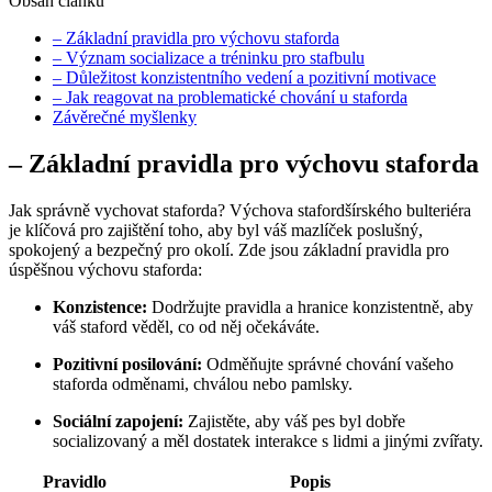
Obsah článku
– Základní pravidla pro výchovu staforda
– Význam socializace a tréninku pro stafbulu
– Důležitost konzistentního vedení a pozitivní motivace
– Jak reagovat na problematické chování u staforda
Závěrečné myšlenky
– Základní pravidla pro výchovu staforda
Jak správně vychovat staforda? Výchova stafordšírského bulteriéra
je klíčová pro zajištění toho, aby byl váš mazlíček poslušný,
spokojený a bezpečný pro okolí. Zde jsou základní pravidla pro
úspěšnou výchovu staforda:
Konzistence:
Dodržujte pravidla a hranice konzistentně, aby
váš staford věděl, co od něj očekáváte.
Pozitivní posilování:
Odměňujte správné chování vašeho
staforda odměnami, chválou nebo pamlsky.
Sociální zapojení:
Zajistěte, aby váš pes byl dobře
socializovaný a měl dostatek interakce s lidmi a jinými zvířaty.
Pravidlo
Popis