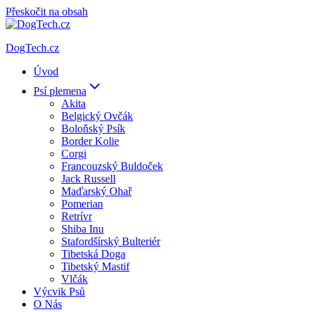
Přeskočit na obsah
DogTech.cz
Úvod
Psí plemena
Akita
Belgický Ovčák
Boloňský Psík
Border Kolie
Corgi
Francouzský Buldoček
Jack Russell
Maďarský Ohař
Pomerian
Retrívr
Shiba Inu
Stafordšírský Bulteriér
Tibetská Doga
Tibetský Mastif
Vlčák
Výcvik Psů
O Nás