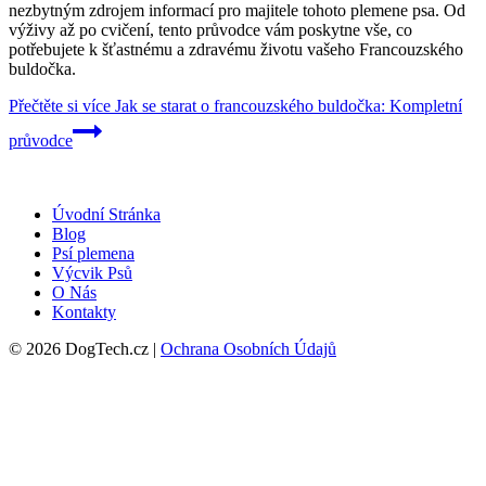
nezbytným zdrojem informací pro majitele tohoto plemene psa. Od
výživy až po cvičení, tento průvodce vám poskytne vše, co
potřebujete k šťastnému a zdravému životu vašeho Francouzského
buldočka.
Přečtěte si více
Jak se starat o francouzského buldočka: Kompletní
průvodce
Úvodní Stránka
Blog
Psí plemena
Výcvik Psů
O Nás
Kontakty
© 2026 DogTech.cz |
Ochrana Osobních Údajů