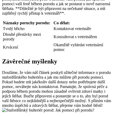
pomoci vaší feně během porodu a jak se postarat o nově narozená
štěňata. **Důležité je být připraveni na nečekané situace, a mít
zajištěný rychlý přístup k veterináři**.
Náznaky poruchy porodu:
Co dělat:
Tvrdý břicho
Kontaktovat veterináře
Dlouhé přestávky mezi
Konzultovat s veterinářem
porody
Okamžitě vyhledat veterinární
Krvácení
pomoc
Závěrečné myšlenky
Doufáme, že vám náš článek poskytl užitečné informace o porodu
stafordšírského bulteriéra a jak mu můžete při porodu pomoci.
Pokud budete mít jakékoliv další dotazy nebo potřebujete další
pomoc, neváhejte nás kontaktovat. Pamatujte, že správná péče a
podpora během porodu mohou zásadně ovlivnit zdraví matky i
jejích štěňat. Buďte připraveni a postarejte se o to, aby byl porod
vaší štěnice co nejklidnější a nejbezpečnější možný. S přáním vám
mnoho úspěchů a zdravých štěňat, přejeme vám hodně štěstí!