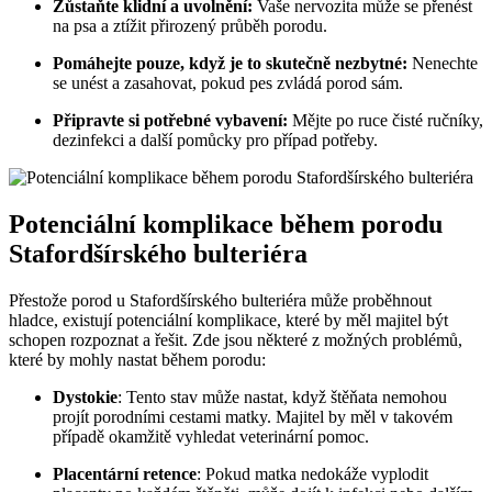
Zůstaňte klidní a uvolnění:
Vaše nervozita může se přenést
na psa a ztížit přirozený průběh porodu.
Pomáhejte pouze, když je to skutečně nezbytné:
Nenechte
se unést a zasahovat, pokud pes zvládá porod sám.
Připravte si potřebné vybavení:
Mějte po ruce čisté ručníky,
dezinfekci a další pomůcky pro případ potřeby.
Potenciální komplikace během porodu
Stafordšírského bulteriéra
Přestože porod u Stafordšírského bulteriéra může proběhnout
hladce, existují potenciální komplikace, které by měl majitel být
schopen rozpoznat a řešit. Zde jsou některé z možných problémů,
které by mohly nastat během porodu:
Dystokie
: Tento stav může nastat, když štěňata nemohou
projít porodními cestami matky. Majitel by měl v takovém
případě okamžitě vyhledat veterinární pomoc.
Placentární retence
: Pokud matka nedokáže vyplodit