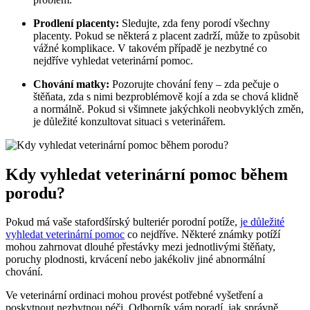
Prodlení placenty:
Sledujte, zda feny porodí všechny
placenty. Pokud se některá z placent zadrží, může to způsobit
vážné komplikace. V takovém případě je nezbytné co
nejdříve vyhledat veterinární pomoc.
Chování matky:
Pozorujte chování feny – zda pečuje o
štěňata, zda s nimi bezproblémově kojí a zda se chová klidně
a normálně. Pokud si všimnete jakýchkoli neobvyklých změn,
je důležité konzultovat situaci s veterinářem.
Kdy vyhledat veterinární pomoc během
porodu?
Pokud má vaše stafordšírský bulteriér porodní potíže,
je důležité
vyhledat veterinární pomoc
co nejdříve. Některé známky potíží
mohou zahrnovat dlouhé přestávky mezi jednotlivými štěňaty,
poruchy plodnosti, krvácení nebo jakékoliv jiné abnormální
chování.
Ve veterinární ordinaci mohou provést potřebné vyšetření a
poskytnout nezbytnou péči. Odborník vám poradí, jak správně