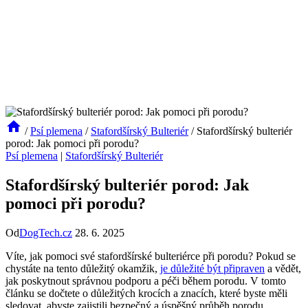
/
Psí plemena
/
Stafordšírský Bulteriér
/
Stafordšírský bulteriér
porod: Jak pomoci při porodu?
Psí plemena
|
Stafordšírský Bulteriér
Stafordšírský bulteriér porod: Jak
pomoci při porodu?
Od
DogTech.cz
28. 6. 2025
Víte, jak pomoci své stafordšírské bulteriérce při porodu? Pokud se
chystáte na tento důležitý okamžik,
je důležité být připraven
a vědět,
jak poskytnout správnou podporu a péči během porodu. V tomto
článku se dočtete o důležitých krocích a znacích, které byste měli
sledovat, abyste zajistili bezpečný a úspěšný průběh porodu