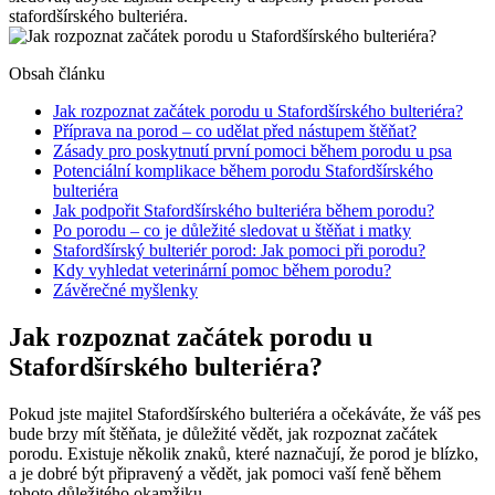
stafordšírského bulteriéra.
Obsah článku
Jak rozpoznat začátek porodu u Stafordšírského bulteriéra?
Příprava na porod – co udělat před nástupem štěňat?
Zásady pro poskytnutí první pomoci během porodu u psa
Potenciální komplikace během porodu Stafordšírského
bulteriéra
Jak podpořit Stafordšírského bulteriéra během porodu?
Po porodu – co je důležité sledovat u štěňat i matky
Stafordšírský bulteriér porod: Jak pomoci při porodu?
Kdy vyhledat veterinární pomoc během porodu?
Závěrečné myšlenky
Jak rozpoznat začátek porodu u
Stafordšírského bulteriéra?
Pokud jste majitel Stafordšírského bulteriéra a očekáváte, že váš pes
bude brzy mít štěňata, je důležité vědět, jak rozpoznat začátek
porodu. Existuje několik znaků, které naznačují, že porod je blízko,
a je dobré být připravený a vědět, jak pomoci vaší feně během
tohoto důležitého okamžiku.