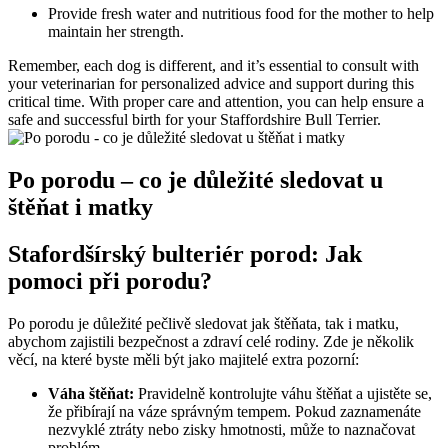
Provide fresh water and nutritious food for the mother to help
maintain her strength.
Remember, each dog is different, and it’s essential to consult with
your veterinarian for personalized advice and support during this
critical time. With proper care and attention, you can help ensure a
safe and successful birth for your Staffordshire Bull Terrier.
Po porodu – co je důležité sledovat u
štěňat i matky
Stafordšírský bulteriér porod: Jak
pomoci při porodu?
Po porodu je důležité pečlivě sledovat jak štěňata, tak i matku,
abychom zajistili bezpečnost a zdraví celé rodiny. Zde je několik
věcí, na které byste měli být jako majitelé extra pozorní:
Váha štěňat:
Pravidelně kontrolujte váhu štěňat a ujistěte se,
že přibírají na váze správným tempem. Pokud zaznamenáte
nezvyklé ztráty nebo zisky hmotnosti, může to naznačovat
problém.