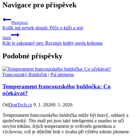
Navigace pro příspěvek
Předchozí
Kolik má pejsek strupů: Péče o kůži a srst
Další
Kde je zakopaný pes: Recenze knihy pavla kohouta
Podobné příspěvky
Francouzský Buldoček
|
Psí plemena
Temperament francouzského buldočka: Co
očekávat?
Od
DogTech.cz
9. 1. 2026
9. 1. 2026
Temperament francouzského buldočka může být hravý, oddaný a
společenský. Tito malí psi jsou také inteligentní a snadno se učí
novým trikům. Jejich temperament je ovlivněn genetikou a
výchovou, což je důležité brát v úvahu při výběru tohoto plemene.