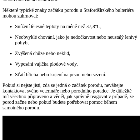
Některé typické znaky začátku porodu u Stafordšírského bulteriéra
mohou zahrnovat:
Snížení tělesné teploty na méně než 37,8°C,
Neobvyklé chování, jako je nedočkavost nebo neustálý lenivý
pohyb,
Zvýšená chůze nebo neklid,
Vypesání vajíčka plodové vody,
Sťatí břicha nebo kojení na prsou nebo sezení.
Pokud si nejste jisti, zda se jedná o začátek porodu, neváhejte
kontaktovat svého veterináře nebo porodního poradce. Je důležité
mít všechno připraveno a vědět, jak správně reagovat v případě, že
porod začne nebo pokud budete potřebovat pomoc během
samotného porodu.