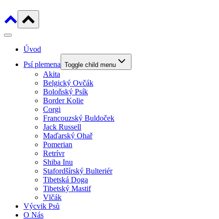
Úvod
Psí plemena
Toggle child menu
Akita
Belgický Ovčák
Boloňský Psík
Border Kolie
Corgi
Francouzský Buldoček
Jack Russell
Maďarský Ohař
Pomerian
Retrívr
Shiba Inu
Stafordšírský Bulteriér
Tibetská Doga
Tibetský Mastif
Vlčák
Výcvik Psů
O Nás