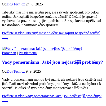
Od
DogTech.cz
24. 6. 2025
Tibetský mastif je majestátní pes, ale i skvělý společník pro celou
rodinu. Jak zajistit bezpečné soužití s dětmi? Důležité je správné
vychování a pozornost k jejich potřebám. S respektem a trpělivostí
lze dosáhnout harmonického spolužití.
Přečtěte si více
Tibetský mastif a děti: Jak zajistit bezpečné soužití
Pomerian
|
Psí plemena
Vady pomeraniana: Jaké jsou nejčastější problémy?
Od
DogTech.cz
9. 9. 2025
Vady u pomeranianů mohou být různé, ale některé jsou častější než
jiné. Patří mezi ně zubní problémy, problémy s kůží a náchylnost k
obezitě. Je důležité tyto problémy monitorovat a řešit včas.
Přečtěte si více
Vady pomeraniana: Jaké jsou nejčastější problémy?