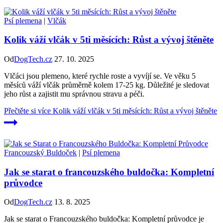
Psí plemena
|
Vlčák
Kolik váží vlčák v 5ti měsících: Růst a vývoj štěněte
Od
DogTech.cz
27. 10. 2025
Vlčáci jsou plemeno, které rychle roste a vyvíjí se. Ve věku 5
měsíců váží vlčák průměrně kolem 17-25 kg. Důležité je sledovat
jeho růst a zajistit mu správnou stravu a péči.
Přečtěte si více
Kolik váží vlčák v 5ti měsících: Růst a vývoj štěněte
Francouzský Buldoček
|
Psí plemena
Jak se starat o francouzského buldočka: Kompletní
průvodce
Od
DogTech.cz
13. 8. 2025
Jak se starat o Francouzského buldočka: Kompletní průvodce je