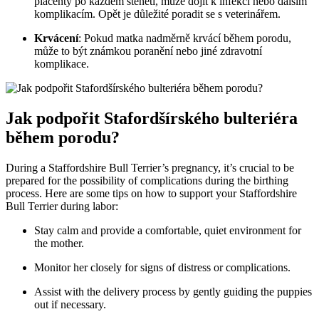
placenty po každém štěněti, může dojít k infekci nebo dalším
komplikacím. Opět je důležité poradit se s veterinářem.
Krvácení
: Pokud matka nadměrně krvácí během porodu,
může to být známkou poranění nebo jiné zdravotní
komplikace.
Jak podpořit Stafordšírského bulteriéra
během porodu?
During a Staffordshire Bull Terrier’s pregnancy, it’s crucial to be
prepared for the possibility of complications during the birthing
process. Here are some tips on how to support your Staffordshire
Bull Terrier during labor:
Stay calm and provide a comfortable, quiet environment for
the mother.
Monitor her closely for signs of distress or complications.
Assist with the delivery process by gently guiding the puppies
out if necessary.