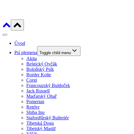
Úvod
Psí plemena
Toggle child menu
Akita
Belgický Ovčák
Boloňský Psík
Border Kolie
Corgi
Francouzský Buldoček
Jack Russell
Maďarský Ohař
Pomerian
Retrívr
Shiba Inu
Stafordšírský Bulteriér
Tibetská Doga
Tibetský Mastif
Vlčák