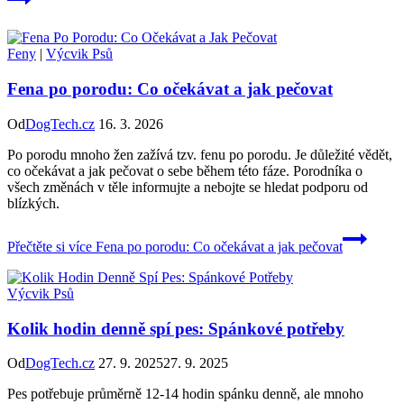
Feny
|
Výcvik Psů
Fena po porodu: Co očekávat a jak pečovat
Od
DogTech.cz
16. 3. 2026
Po porodu mnoho žen zažívá tzv. fenu po porodu. Je důležité vědět,
co očekávat a jak pečovat o sebe během této fáze. Porodníka o
všech změnách v těle informujte a nebojte se hledat podporu od
blízkých.
Přečtěte si více
Fena po porodu: Co očekávat a jak pečovat
Výcvik Psů
Kolik hodin denně spí pes: Spánkové potřeby
Od
DogTech.cz
27. 9. 2025
27. 9. 2025
Pes potřebuje průměrně 12-14 hodin spánku denně, ale mnoho