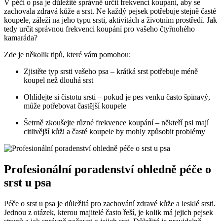
V péči o psa je důležité správně určit frekvenci koupání, aby se
zachovala zdravá kůže a srst. Ne každý pejsek potřebuje stejně časté
koupele, záleží na jeho typu srsti, aktivitách a životním prostředí. Jak
tedy určit správnou frekvenci koupání pro vašeho čtyřnohého
kamaráda?
Zde je několik tipů, které vám pomohou:
Zjistěte typ srsti vašeho psa – krátká srst potřebuje méně
koupel než dlouhá srst
Ohlídejte si čistotu srsti – pokud je pes venku často špinavý,
může potřebovat častější koupele
Šetrně zkoušejte různé frekvence koupání – někteří psi mají
citlivější kůži a časté koupele by mohly způsobit problémy
Profesionální poradenství ohledně péče o
srst u psa
Péče o srst u psa je důležitá pro zachování zdravé kůže a lesklé srsti.
Jednou z otázek, kterou majitelé často řeší, je kolik má jejich pejsek