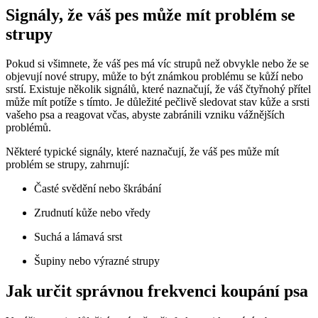
Signály, že váš pes může mít problém se
strupy
Pokud si všimnete, že váš pes má víc strupů než obvykle nebo že se
objevují nové strupy, může to být známkou problému se kůží nebo
srstí. Existuje několik signálů, které naznačují, že váš čtyřnohý přítel
může mít potíže s tímto. Je důležité pečlivě sledovat stav kůže a srsti
vašeho psa a reagovat včas, abyste zabránili vzniku vážnějších
problémů.
Některé typické signály, které naznačují, že váš pes může mít
problém se strupy, zahrnují:
Časté svědění nebo škrábání
Zrudnutí kůže nebo vředy
Suchá a lámavá srst
Šupiny nebo výrazné strupy
Jak určit správnou frekvenci koupání psa