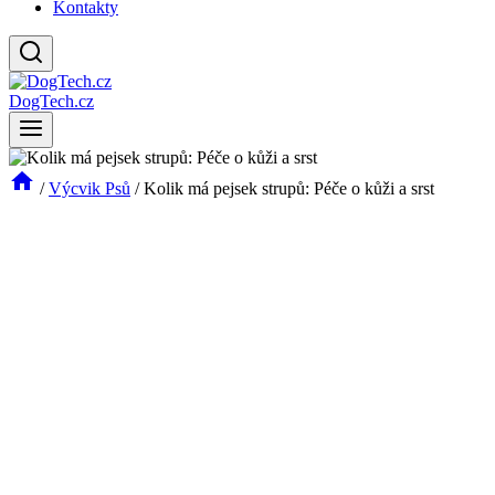
Kontakty
DogTech.cz
/
Výcvik Psů
/
Kolik má pejsek strupů: Péče o kůži a srst