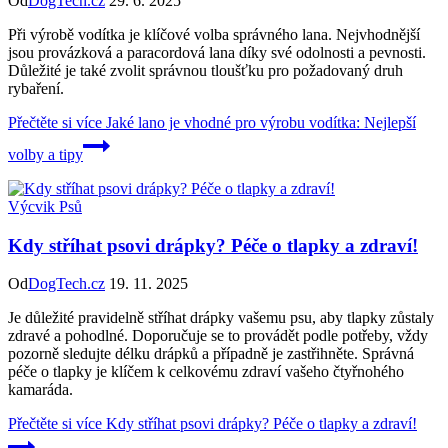
Od
DogTech.cz
29. 6. 2025
Při výrobě vodítka je klíčové volba správného lana. Nejvhodnější
jsou provázková a paracordová lana díky své odolnosti a pevnosti.
Důležité je také zvolit správnou tloušťku pro požadovaný druh
rybaření.
Přečtěte si více
Jaké lano je vhodné pro výrobu vodítka: Nejlepší
volby a tipy
Výcvik Psů
Kdy stříhat psovi drápky? Péče o tlapky a zdraví!
Od
DogTech.cz
19. 11. 2025
Je důležité pravidelně stříhat drápky vašemu psu, aby tlapky zůstaly
zdravé a pohodlné. Doporučuje se to provádět podle potřeby, vždy
pozorně sledujte délku drápků a případně je zastřihněte. Správná
péče o tlapky je klíčem k celkovému zdraví vašeho čtyřnohého
kamaráda.
Přečtěte si více
Kdy stříhat psovi drápky? Péče o tlapky a zdraví!