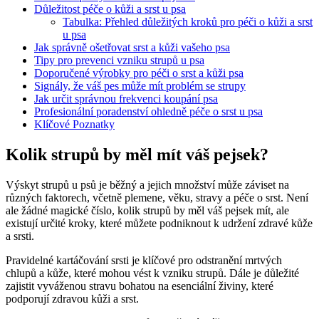
Důležitost péče o kůži a srst u psa
Tabulka: Přehled důležitých kroků pro péči o kůži a srst
u psa
Jak správně ošetřovat srst a kůži vašeho psa
Tipy pro prevenci vzniku strupů u psa
Doporučené výrobky pro péči o srst a kůži psa
Signály, že váš pes může mít problém se strupy
Jak určit správnou frekvenci koupání psa
Profesionální poradenství ohledně péče o srst u psa
Klíčové Poznatky
Kolik strupů by měl mít váš pejsek?
Výskyt strupů u psů je běžný a jejich množství může záviset na
různých faktorech, včetně plemene, věku, stravy a péče o srst. Není
ale žádné magické číslo, kolik strupů by měl váš pejsek mít, ale
existují určité kroky, které můžete podniknout k udržení zdravé kůže
a srsti.
Pravidelné kartáčování srsti je klíčové pro odstranění mrtvých
chlupů a kůže, které mohou vést k vzniku strupů. Dále je důležité
zajistit vyváženou stravu bohatou na esenciální živiny, které
podporují zdravou kůži a srst.