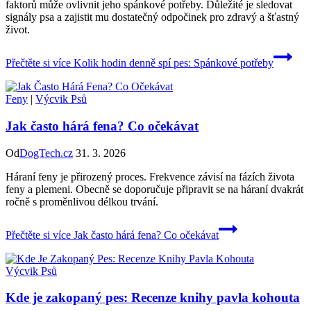
faktorů může ovlivnit jeho spánkové potřeby. Důležité je sledovat
signály psa a zajistit mu dostatečný odpočinek pro zdravý a šťastný
život.
Přečtěte si více
Kolik hodin denně spí pes: Spánkové potřeby
Feny
|
Výcvik Psů
Jak často hárá fena? Co očekávat
Od
DogTech.cz
31. 3. 2026
Háraní feny je přirozený proces. Frekvence závisí na fázích života
feny a plemeni. Obecně se doporučuje připravit se na háraní dvakrát
ročně s proměnlivou délkou trvání.
Přečtěte si více
Jak často hárá fena? Co očekávat
Výcvik Psů
Kde je zakopaný pes: Recenze knihy pavla kohouta