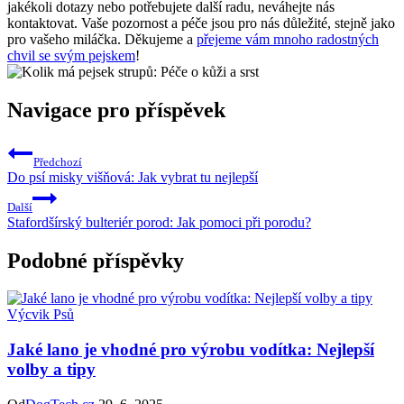
jakékoli dotazy nebo potřebujete další radu, neváhejte nás
kontaktovat. Vaše pozornost a péče jsou pro nás důležité, stejně jako
pro vašeho miláčka. Děkujeme a
přejeme vám mnoho radostných
chvil se svým pejskem
!
Navigace pro příspěvek
Předchozí
Do psí misky višňová: Jak vybrat tu nejlepší
Další
Stafordšírský bulteriér porod: Jak pomoci při porodu?
Podobné příspěvky
Výcvik Psů
Jaké lano je vhodné pro výrobu vodítka: Nejlepší
volby a tipy