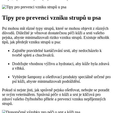
Tipy pro prevenci vzniku strupů u psa
Psi mohou mít různé typy strupů, které se mohou objevit z různých
důvodů. Důležité je věnovat dostatečnou péči kůži a srsti vašeho
pejska, abyste minimalizovali riziko vzniku strupů. Existuje několik
tipů, jak předejít vzniku strupů u psa:
Zajistěte pravidelné kartáčování srsti, aby nedocházelo k
tvorbě spleti a chuchvalců.
Dodržujte vhodnou výživu a hydrataci, aby kůže byla zdravá
a vlhká.
Vybírejte šampony a ošetřovací produkty speciálně určené pro
psí kůži, abyste minimalizovali podráždění.
Pokud si nejste jisti, jak správně pejska ošetřovat, nebojte se poradit
se svým veterinářem. Správná péče o kůži a srst je klíčová pro
zdraví vašeho čtyřnohého přítele a prevenci vzniku nepříjemných
strupů.