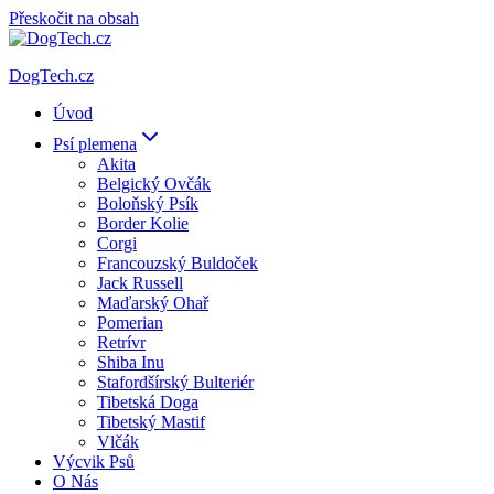
Přeskočit na obsah
DogTech.cz
Úvod
Psí plemena
Akita
Belgický Ovčák
Boloňský Psík
Border Kolie
Corgi
Francouzský Buldoček
Jack Russell
Maďarský Ohař
Pomerian
Retrívr
Shiba Inu
Stafordšírský Bulteriér
Tibetská Doga
Tibetský Mastif
Vlčák
Výcvik Psů
O Nás