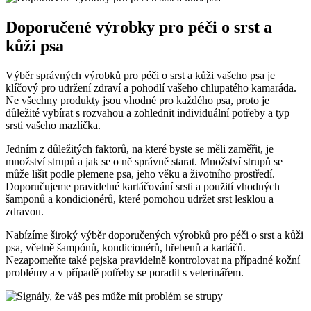
Doporučené výrobky pro péči o srst a
kůži psa
Výběr správných výrobků pro péči o srst a kůži vašeho psa je
klíčový pro udržení zdraví a pohodlí vašeho chlupatého kamaráda.
Ne všechny produkty jsou vhodné pro každého psa, proto je
důležité vybírat s rozvahou a zohlednit individuální potřeby a typ
srsti vašeho mazlíčka.
Jedním z důležitých faktorů, na které byste se měli zaměřit, je
množství strupů a jak se o ně správně starat. Množství strupů se
může lišit podle plemene psa, jeho věku a životního prostředí.
Doporučujeme pravidelné kartáčování srsti a použití vhodných
šamponů a kondicionérů, které pomohou udržet srst lesklou a
zdravou.
Nabízíme široký výběr doporučených výrobků pro péči o srst a kůži
psa, včetně šampónů, kondicionérů, hřebenů a kartáčů.
Nezapomeňte také pejska pravidelně kontrolovat na případné kožní
problémy a v případě potřeby se poradit s veterinářem.