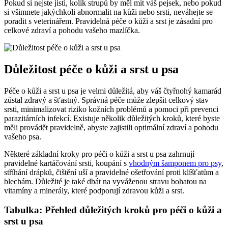
Pokud si nejste jisti, kolik strupů by měl mít váš pejsek, nebo pokud
si všimnete jakýchkoli abnormalit na kůži nebo srsti, neváhejte se
poradit s veterinářem. Pravidelná péče o kůži a srst je zásadní pro
celkové zdraví a pohodu vašeho mazlíčka.
Důležitost péče o kůži a srst u psa
Péče o kůži a srst u psa je velmi důležitá, aby váš čtyřnohý kamarád
zůstal zdravý a šťastný. Správná péče může zlepšit celkový stav
srsti, minimalizovat riziko kožních problémů a pomoci při prevenci
parazitárních infekcí. Existuje několik důležitých kroků, které byste
měli provádět pravidelně, abyste zajistili optimální zdraví a pohodu
vašeho psa.
Některé základní kroky pro péči o kůži a srst u psa zahrnují
pravidelné kartáčování srsti, koupání s
vhodným šamponem pro psy
,
stříhání drápků, čištění uší a pravidelné ošetřování proti klíšťatům a
blechám. Důležité je také dbát na vyváženou stravu bohatou na
vitamíny a minerály, které podporují zdravou kůži a srst.
Tabulka: Přehled důležitých kroků pro péči o kůži a
srst u psa