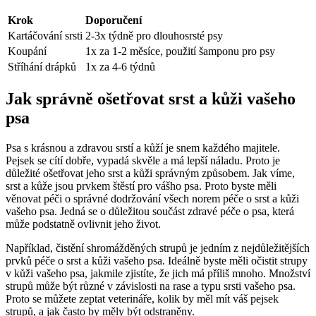
Krok
Doporučení
Kartáčování srsti
2-3x týdně pro dlouhosrsté psy
Koupání
1x za 1-2 měsíce, použití šamponu pro psy
Stříhání drápků
1x za 4-6 týdnů
Jak správně ošetřovat srst a kůži vašeho
psa
Psa s krásnou a zdravou srstí a kůží je snem každého majitele.
Pejsek se cítí dobře, vypadá skvěle a má lepší náladu. Proto je
důležité ošetřovat jeho srst a kůži správným způsobem. Jak víme,
srst a kůže jsou prvkem štěstí pro vášho psa. Proto byste měli
věnovat péči o správné dodržování všech norem péče o srst a kůži
vašeho psa. Jedná se o důležitou součást zdravé péče o psa, která
může podstatně ovlivnit jeho život.
Například, čistění shromážděných strupů je jedním z nejdůležitějších
prvků péče o srst a kůži vašeho psa. Ideálně byste měli očistit strupy
v kůži vašeho psa, jakmile zjistíte, že jich má příliš mnoho. Množství
strupů může být různé v závislosti na rase a typu srsti vašeho psa.
Proto se můžete zeptat veterináře, kolik by měl mít váš pejsek
strupů, a jak často by měly být odstraněny.