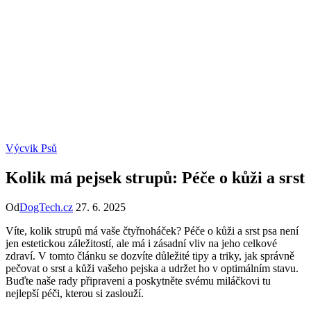
Výcvik Psů
Kolik má pejsek strupů: Péče o kůži a srst
Od
DogTech.cz
27. 6. 2025
Víte, kolik strupů má vaše čtyřnoháček? Péče o kůži a srst psa není
jen estetickou záležitostí, ale má i zásadní vliv na jeho celkové
zdraví. V tomto článku se dozvíte důležité tipy a triky, jak správně
pečovat o srst a kůži vašeho pejska a udržet ho v optimálním stavu.
Buďte naše rady připraveni a poskytněte svému miláčkovi tu
nejlepší péči, kterou si zaslouží.