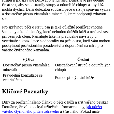
strupů a jak správně pečovat o jejich srst. Důležité je pravidelně
česat srst, aby se odstranily strupy a odumřelé chlupy a aby kůže
mohla dýchat. Další důležitou součástí péče o srst je správná výživa
a dostatečný přísun vitamínů a minerálů, které podporují zdravou
srst.
Pro správnou péči o srst u psa je také důležité používat vhodné
šampony a kondicionéry, které nebudou dráždit kůži a nezbaví srst
přirozených olejů. Pamatujte také na pravidelné návštěvy u
veterináře a konzultace s odborníky na péči o srst, kteří vám mohou
poskytnout profesionální poradenství a doporučení na míru pro
vašeho čtyřnohého kamaráda.
Výživa
Česání
Dostatečný přísun vitamínů a
Odstraňování strupů a odumřelých
minerálů
chlupů
Pravidelná konzultace se
Pomoc při dýchání kůže
veterinářem
Klíčové Poznatky
Díky za přečtení našeho článku o péči o kůži a srst vašeho pejska!
Doufáme, že vám poskytl užitečné informace a tipy,
jak udržet
vašeho čtyřnohého přítele zdravého
a šťastného. Pokud máte