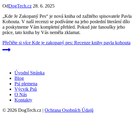
Od
DogTech.cz
28. 6. 2025
„Kde Je Zakopaný Pes“ je nová kniha od zažitého spisovatele Pavla
Kohouta. V naší recenzi se podíváme na jeho poslední literární dílo
a poskytneme Vám kompletní přehled. Pokud jste fanoušky jeho
práce, tato kniha by Vás neměla zklamat.
Přečtěte si více
Kde je zakopaný pes: Recenze knihy pavla kohouta
Úvodní Stránka
Blog
Psí plemena
Výcvik Psů
O Nás
Kontakty
© 2026 DogTech.cz |
Ochrana Osobních Údajů