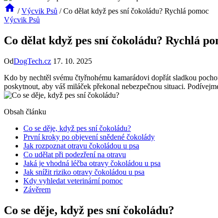
/
Výcvik Psů
/
Co dělat když pes sní čokoládu? Rychlá pomoc
Výcvik Psů
Co dělat když pes sní čokoládu? Rychlá p
Od
DogTech.cz
17. 10. 2025
Kdo by nechtěl svému čtyřnohému kamarádovi dopřát sladkou pochout
poskytnout, aby váš miláček překonal nebezpečnou situaci. Podívejme s
Obsah článku
Co se děje, když pes sní čokoládu?
První kroky po objevení snědené čokolády
Jak rozpoznat otravu čokoládou u psa
Co udělat při podezření na otravu
Jaká je vhodná léčba otravy čokoládou u psa
Jak snížit riziko otravy čokoládou u psa
Kdy vyhledat veterinární pomoc
Závěrem
Co se děje, když pes sní čokoládu?