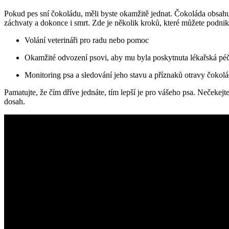
Pokud pes sní čokoládu, měli byste okamžitě jednat. Čokoláda obsahu
záchvaty a dokonce i smrt. Zde je několik kroků, které můžete podni
Volání veterináři pro radu nebo pomoc
Okamžité odvození psovi, aby mu byla poskytnuta lékařská pé
Monitoring psa a sledování jeho stavu a příznaků otravy čokol
Pamatujte, že čím dříve jednáte, tím lepší je pro vášeho psa. Nečekejt
dosah.