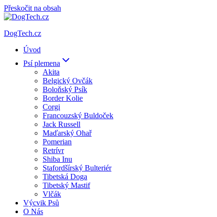
Přeskočit na obsah
DogTech.cz
Úvod
Psí plemena
Akita
Belgický Ovčák
Boloňský Psík
Border Kolie
Corgi
Francouzský Buldoček
Jack Russell
Maďarský Ohař
Pomerian
Retrívr
Shiba Inu
Stafordšírský Bulteriér
Tibetská Doga
Tibetský Mastif
Vlčák
Výcvik Psů
O Nás