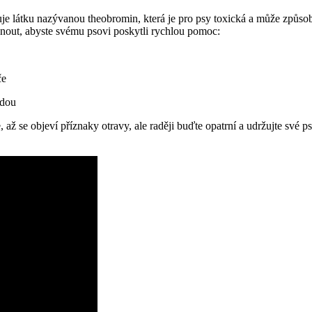
je látku nazývanou theobromin, která je pro psy toxická a může způsobi
knout, abyste svému psovi poskytli rychlou pomoc:
če
ádou
e, až se objeví příznaky otravy, ale raději buďte opatrní a udržujte sv