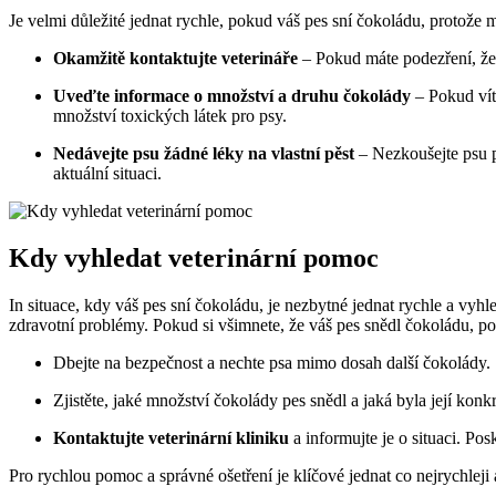
Je velmi důležité jednat rychle, pokud váš pes sní čokoládu, protože
Okamžitě kontaktujte veterináře
– Pokud máte podezření, že v
Uveďte informace o množství a druhu čokolády
– Pokud vít
množství toxických látek pro psy.
Nedávejte psu žádné léky na vlastní pěst
– Nezkoušejte psu p
aktuální situaci.
Kdy vyhledat veterinární pomoc
In situace, kdy váš pes sní čokoládu, je nezbytné jednat rychle a vy
zdravotní problémy. Pokud si všimnete, že váš pes snědl čokoládu, po
Dbejte na bezpečnost a nechte psa mimo dosah další čokolády.
Zjistěte, jaké množství čokolády pes snědl a jaká byla její konk
Kontaktujte veterinární kliniku
a informujte je o situaci. Po
Pro rychlou pomoc a správné ošetření je klíčové jednat co nejrychleji 