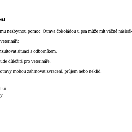
sa
t mu nezbytnou pomoc. Otrava čokoládou u psa může mít vážné následky a
veterináři:
nzultovat situaci s odborníkem.
de důležitá pro veterináře.
otravy mohou zahrnovat zvracení, průjem nebo neklid.
edků
vy