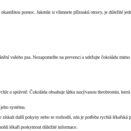
kamžitou pomoc. Jakmile si všimnete příznaků otravy, je důležité jedna
achránění vašeho psa. Nezapomeňte na prevenci a udržujte čokoládu mim
rychle a správně. Čokoláda obsahuje látku nazývanou theobromin, která 
 jeho systému.
te získali další pokyny nebo se rozhodli, zda je potřeba rychlá lékařská
mohli lékaři poskytnout důležité informace.