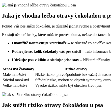
Jaká je vhodná léčba otravy čokoládou u p
Pokud Váš pes snědl čokoládu, je důležité jednat rychle a poskytnou
Existují některé kroky, které můžete provést doma, než se dostanete k 
Okamžitě kontaktujte veterináře
– Je důležité co nejdříve ko
Podívejte se, kolik čokolády váš pes snědl
– Tato informace bu
Udržujte psa v klidu a sledujte jeho stav
– Některé příznaky 
Množství čokolády
Riziko otravy
Malé množství
Nízké riziko, pravděpodobně bez vážných násl
Střední množství
Střední riziko, mohou se objevit symptomy otra
Velké množství
Vysoké riziko, může být ohrožen život psa
Jak snížit riziko otravy čokoládou u psa