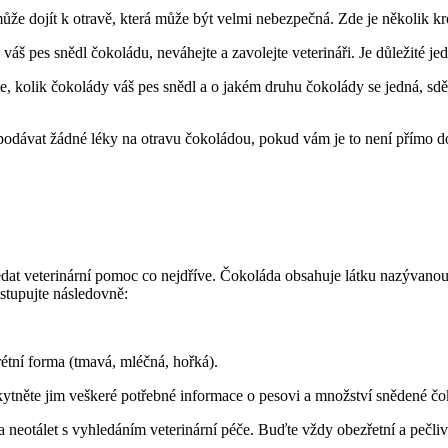
 může dojít k otravě, která může být velmi nebezpečná. Zde je několik 
áš pes snědl čokoládu, neváhejte a zavolejte veterináři. Je důležité jed
e, kolik čokolády váš pes snědl a o jakém druhu čokolády se jedná, sdě
odávat žádné léky na otravu čokoládou, pokud vám je to není přímo dop
hledat veterinární pomoc co nejdříve. Čokoláda obsahuje látku nazývano
stupujte následovně:
rétní forma (tmavá, mléčná, hořká).
skytněte jim veškeré potřebné informace o pesovi a množství snědené čo
a neotálet s vyhledáním veterinární péče. Buďte vždy obezřetní a pečliv