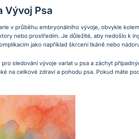
a Vývoj Psa
varle v průběhu embryonálního vývoje, obvykle kolem
tory nebo prostředím. Je důležité, aby nedošlo k ing
omplikacím jako například škrcení tkáně nebo nádor
é pro sledování vývoje varlat u psa a záchyt případný
ké na celkové zdraví a pohodu psa. Pokud máte podez