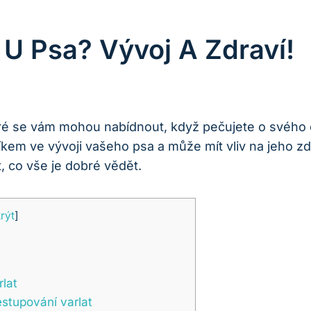
 U Psa? Vývoj A Zdraví!
ré se vám mohou nabídnout, když pečujete o svého 
níkem ve vývoji vašeho psa a může mít vliv na jeho 
it, co vše je dobré vědět.
rýt
]
lat
stupování varlat