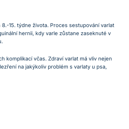
 8.-15. týdne života. Proces sestupování varlat
uinální hernii, kdy varle zůstane zaseknuté v
u.
ch komplikací včas. Zdraví varlat má vliv nejen
ření na jakýkoliv problém s varlaty u psa,