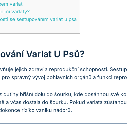
pem varlat
cími varlaty?
losti se sestupováním varlat u psa
ování Varlat U Psů?
livňuje jejich zdraví a reprodukční schopnosti. Sestu
vý pro správný vývoj pohlavních orgánů a funkci rep
z dutiny břišní dolů do šourku, kde dosáhnou své ko
ávně a včas dostala do šourku. Pokud varlata zůstanou
dokonce riziko vzniku nádorů.