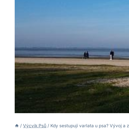
/
Výcvik Psů
/
Kdy sestupují varlata u psa? Vývoj a z