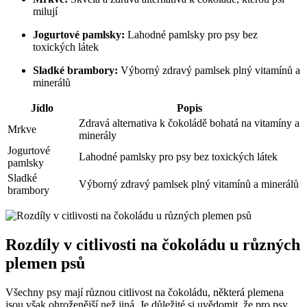
milují
Jogurtové pamlsky:
Lahodné pamlsky pro psy bez
toxických látek
Sladké brambory:
Výborný zdravý pamlsek plný vitamínů a
minerálů
Jídlo
Popis
Zdravá alternativa k čokoládě bohatá na vitamíny a
Mrkve
minerály
Jogurtové
Lahodné pamlsky pro psy bez toxických látek
pamlsky
Sladké
Výborný zdravý pamlsek plný vitamínů a minerálů
brambory
Rozdíly v citlivosti na čokoládu u různých
plemen psů
Všechny psy mají různou citlivost na čokoládu, některá plemena
jsou však ohroženější než jiná. Je důležité si uvědomit, že pro psy