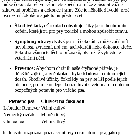
může čokoláda být velkým nebezpečím a může způsobit vážné
zdravotní problémy a dokonce i smrt. Zde je několik důvodů, proč
psi nesmí čokoládu a jak tomu předcházet:
Škodlivé látky:
Čokoláda obsahuje látky jako theobromin a
kofein, které jsou pro psy toxické a mohou způsobit otravu.
Symptomy otravy:
Když pes sní čokoládu, může začít mít
nevolnost, zvracení, průjem, tachykardii nebo dokonce křeče.
Pokud si všimnete těchto příznaků, okamžitě vyhledejte
veterinární péči.
Prevence:
Abychom chránili naše čtyřnohé přátele, je
důležité zajistit, aby čokoláda byla skladována mimo jejich
dosah. Škodlivé účinky čokolády na psy se liší podle jejich
plemene, proto je nejlepší konzultovat s veterinářem ohledně
bezpečných potravin pro vašeho psa.
Plemeno psa
Citlivost na čokoládu
Labrador Retriever
Velmi citlivý
Německý ovčák
Mírně citlivý
Chihuahua
Velmi citlivý
Je důležité rozpoznat příznaky otravy čokoládou u psa, jako je