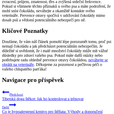
zvracení, průjem, zmatenost, třes a zvýšená srdeční frekvence.
Pokud si všimnete těchto příznaků u svého psa a máte podezření, že
mohl sníst čokoládu, neváhejte a okamžitě kontakte svého
veterináře. Prevence otravy spočívá v udržování čokolády mimo
dosah psů a vědomí potenciálního nebezpečí pro ně.
Klíčové Poznatky
Doufáme, že vám náš článek pomohl lépe porozumět tomu, proč psi
nemají čokoládu a jak předcházet potenciálním nebezpečím. Je
důležité si uvědomit, že i malé množství čokolády může mít vážné
důsledky pro zdraví vašeho psa. Pokud máte další otázky nebo
potřebujete radu ohledně prevence otravy čokoládou,
neváhejte se
obrátit na veterináře
. Děkujeme za pozornost a pečlivou péči o
vašeho chlupatého parťáka!
Navigace pro příspěvek
Předchozí
Tibetská doga štěkot: Jak ho kontrolovat a trénovat
Další
Co je hypoalergenní krmivo pro štěňata: Výhody a doporučení