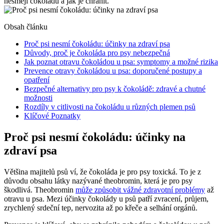
nesmějí čokoládu a jak je chránit.
Obsah článku
Proč psi nesmí čokoládu: účinky na zdraví psa
Důvody, proč je čokoláda pro psy nebezpečná
Jak poznat otravu čokoládou u psa: symptomy a možné rizika
Prevence otravy čokoládou u psa: doporučené postupy a
opatření
Bezpečné alternativy pro psy k čokoládě: zdravé a chutné
možnosti
Rozdíly v citlivosti na čokoládu u různých plemen psů
Klíčové Poznatky
Proč psi nesmí čokoládu: účinky na
zdraví psa
Většina majitelů psů ví, že čokoláda je pro psy toxická. To je z
důvodu obsahu látky nazývané theobromin, která je pro psy
škodlivá. Theobromin
může způsobit vážné zdravotní problémy
až
otravu u psa. Mezi účinky čokolády u psů patří zvracení, průjem,
zrychlený srdeční tep, nervozita až po křeče a selhání orgánů.