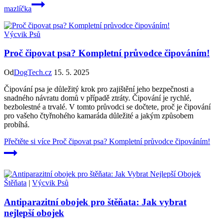
mazlíčka
Výcvik Psů
Proč čipovat psa? Kompletní průvodce čipováním!
Od
DogTech.cz
15. 5. 2025
Čipování psa je důležitý krok pro zajištění jeho bezpečnosti a
snadného návratu domů v případě ztráty. Čipování je rychlé,
bezbolestné a trvalé. V tomto průvodci se dočtete, proč je čipování
pro vašeho čtyřnohého kamaráda důležité a jakým způsobem
probíhá.
Přečtěte si více
Proč čipovat psa? Kompletní průvodce čipováním!
Štěňata
|
Výcvik Psů
Antiparazitní obojek pro štěňata: Jak vybrat
nejlepší obojek