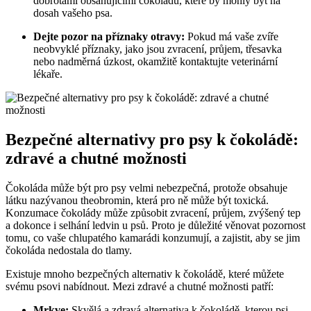
dobrotami obsahujícími čokoládu, které by mohly být na
dosah vašeho psa.
Dejte pozor na příznaky otravy:
Pokud má vaše zvíře
neobvyklé příznaky, jako jsou zvracení, průjem, třesavka
nebo nadměrná úzkost, okamžitě kontaktujte veterinární
lékaře.
Bezpečné alternativy pro psy k čokoládě:
zdravé a chutné možnosti
Čokoláda může být pro psy velmi nebezpečná, protože obsahuje
látku nazývanou theobromin, která pro ně může být toxická.
Konzumace čokolády může způsobit zvracení, průjem, zvýšený tep
a dokonce i selhání ledvin u psů. Proto je důležité věnovat pozornost
tomu, co vaše chlupatého kamarádi konzumují, a zajistit, aby se jim
čokoláda nedostala do tlamy.
Existuje mnoho bezpečných alternativ k čokoládě, které můžete
svému psovi nabídnout. Mezi zdravé a chutné možnosti patří:
Mrkve:
Skvělá a zdravá alternativa k čokoládě, kterou psi