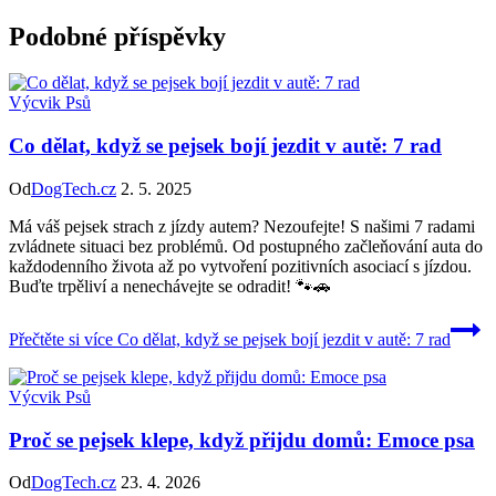
Podobné příspěvky
Výcvik Psů
Co dělat, když se pejsek bojí jezdit v autě: 7 rad
Od
DogTech.cz
2. 5. 2025
Má váš pejsek strach z jízdy autem? Nezoufejte! S našimi 7 radami
zvládnete situaci bez problémů. Od postupného začleňování auta do
každodenního života až po vytvoření pozitivních asociací s jízdou.
Buďte trpěliví a nenechávejte se odradit! 🐾🚗
Přečtěte si více
Co dělat, když se pejsek bojí jezdit v autě: 7 rad
Výcvik Psů
Proč se pejsek klepe, když přijdu domů: Emoce psa
Od
DogTech.cz
23. 4. 2026