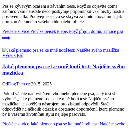
Pes se kývavým ocasem a závaním třese, když se objevíte doma,
zatímco vám neustále něco poskytuje připomínku vaší nezbytnosti a
postavení alfa. Podívejme se, co se skrývá za tímto chováním a jak
porozumět emocím vašeho chlupatého přítele.
Přečtěte si více
Proč se pejsek klepe, když přijdu domů: Emoce psa
Výcvik Psů
Jaké plemeno psa se ke mně hodí test: Najděte svého
mazlíčka
Od
DogTech.cz
30. 5. 2025
Pokud váháte nad výběrem vhodného plemene psa, jaký test si
vybrat? „Jaké plemeno psa se ke mně hodí test: Najděte svého
mazlíčka“ je skvělým nástrojem pro získání odpovědí. Stačí
odpovědět na několik otázek a dostanete doporučení, které plemeno
by k vašemu životnímu stylu nejlépe pasovalo.
Přečtěte si více
Jaké plemeno psa se ke mně hodí test: Najděte svého