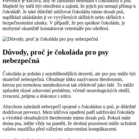
Prevence je klíčová, aby se zabránilo nehodám s čokoládou u psů.
Majitelé by měli být obezřetní a zajistit, že jejich psi nemají přístup k
čokoládě. Je také důležité udržovat čokoládu mimo dosah psů,
například ukládáním ji ve vyvýšených skříních nebo skříních s
bezpečnostními zámky. V případě, že pes spolkne čokoládu, je
nezbytné okamžitě kontaktovat veterináře pro ošetření.
Důvody, proč je čokoláda pro psy
nebezpečná
Čokoláda je jedním z nejoblíbenějších dezertů, ale pro psy může být
skutečně nebezpečná. Obsahuje látku nazývanou theobromin,
kterou psi nemohou metabolizovat tak efektivně jako lidé. To může
způsobit různé zdravotní problémy, včetně neurologických obtíží,
zvracení, průjmu a dokonce i srdce.
Abychom zabránili nebezpečí spojené s čokoládou u psů, je důležité
dodržovat prevenci. Mezi klíčová opatření patří udržování čokolády
a výrobků obsahujících theobromin mimo dosah psů. Pokud máte
doma psa, mějte vždy na paměti, že drobná pozornost může uchránit
vašeho mazlíčka před vážnými zdravotními komplikacemi.