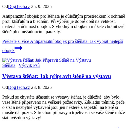
Od
DogTech.cz
25. 9. 2025
Antiparazitní obojek pro štěňata je důležitým prostředkem k ochraně
proti klíšťatům a blechám. Při výběru je dobré dbát na velikost,
materiál a účinnost obojku. S vhodným obojkem můžete chránit své
štěně před nežádoucími parazity.
Přečtěte si více
Antiparazitní obojek pro štěňata: Jak vybrat nejlepší
obojek
Štěňata
|
Výcvik Psů
Výstava štěňat: Jak připravit štěně na výstavu
Od
DogTech.cz
28. 8. 2025
Pokud se chystáte účastnit se výstavy štěňat, je důležité, aby bylo
vaše štěně připraveno na veškeré požadavky. Základní trénink, péče
o srst a nezbytné vybavení jsou jen některé z aspektů, na které si
musíte dát pozor. S trochou přípravy a trpělivosti se vaše štěně může
stát hvězdou výstavy!