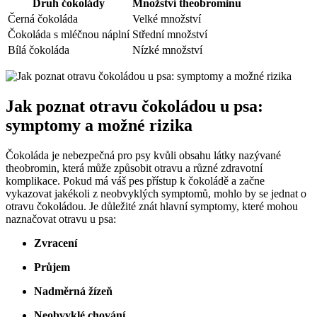
Druh čokolády
Množství theobrominu
Černá čokoláda
Velké množství
Čokoláda s mléčnou náplní
Střední množství
Bílá čokoláda
Nízké množství
Jak poznat otravu čokoládou u psa:
symptomy a možné rizika
Čokoláda je nebezpečná pro psy kvůli obsahu látky nazývané
theobromin, která může způsobit otravu a různé zdravotní
komplikace. Pokud má váš pes přístup k čokoládě a začne
vykazovat jakékoli z neobvyklých symptomů, mohlo by se jednat o
otravu čokoládou. Je důležité znát hlavní symptomy, které mohou
naznačovat otravu u psa:
Zvracení
Průjem
Nadměrná žízeň
Neobvyklé chování