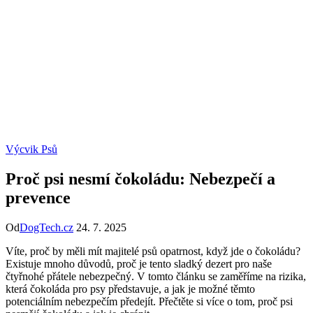
Výcvik Psů
Proč psi nesmí čokoládu: Nebezpečí a
prevence
Od
DogTech.cz
24. 7. 2025
Víte, proč by měli mít majitelé psů opatrnost, když jde o čokoládu?
Existuje mnoho důvodů, proč je tento sladký dezert pro naše
čtyřnohé přátele nebezpečný. V tomto článku se zaměříme na rizika,
která čokoláda pro psy představuje, a jak je možné těmto
potenciálním nebezpečím předejít. Přečtěte si více o tom, proč psi