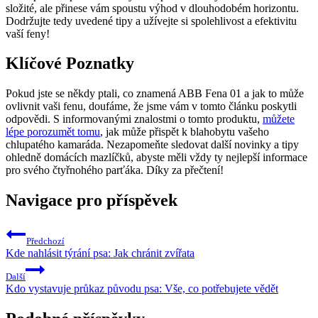
složité, ale přinese vám spoustu výhod v dlouhodobém horizontu.
Dodržujte tedy uvedené tipy a užívejte si spolehlivost a efektivitu
vaší feny!
Klíčové Poznatky
Pokud jste se někdy ptali, co znamená ABB Fena 01 a jak to může
ovlivnit vaši fenu, doufáme, že jsme vám v tomto článku poskytli
odpovědi. S informovanými znalostmi o tomto produktu,
můžete
lépe porozumět tomu
, jak může přispět k blahobytu vašeho
chlupatého kamaráda. Nezapomeňte sledovat další novinky a tipy
ohledně domácích mazlíčků, abyste měli vždy ty nejlepší informace
pro svého čtyřnohého parťáka. Díky za přečtení!
Navigace pro příspěvek
Předchozí
Kde nahlásit týrání psa: Jak chránit zvířata
Další
Kdo vystavuje průkaz původu psa: Vše, co potřebujete vědět