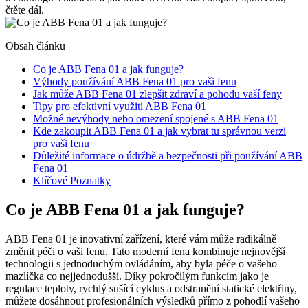
čtěte dál.
Obsah článku
Co je ABB Fena 01 a jak funguje?
Výhody používání ABB Fena 01 pro vaši fenu
Jak může ABB Fena 01 zlepšit zdraví a pohodu vaší feny
Tipy pro efektivní využití ABB Fena 01
Možné nevýhody nebo omezení spojené s ABB Fena 01
Kde zakoupit ABB Fena 01 a jak vybrat tu správnou verzi
pro vaši fenu
Důležité informace o údržbě a bezpečnosti při používání ABB
Fena 01
Klíčové Poznatky
Co je ABB Fena 01 a jak funguje?
ABB Fena 01 je inovativní zařízení, které vám může radikálně
změnit péči o vaši fenu. Tato moderní fena kombinuje nejnovější
technologii s jednoduchým ovládáním, aby byla péče o vašeho
mazlíčka co nejjednodušší. Díky pokročilým funkcím jako je
regulace teploty, rychlý sušící cyklus a odstranění statické elektřiny,
můžete dosáhnout profesionálních výsledků přímo z pohodlí vašeho