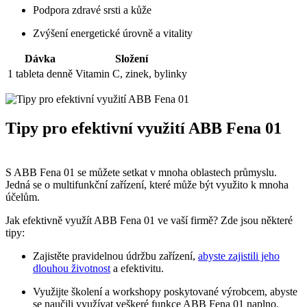
Podpora zdravé srsti a kůže
Zvýšení energetické úrovně a vitality
Dávka
Složení
1 tableta denně
Vitamin C, zinek, bylinky
Tipy pro efektivní využití ABB Fena 01
S ABB Fena 01 se můžete setkat v mnoha oblastech průmyslu.
Jedná se o multifunkční zařízení, které může být využito k mnoha
účelům.
Jak efektivně využít ABB Fena 01 ve vaší firmě? Zde jsou některé
tipy:
Zajistěte pravidelnou údržbu zařízení,
abyste zajistili jeho
dlouhou životnost
a efektivitu.
Využijte školení a workshopy poskytované výrobcem, abyste
se naučili využívat veškeré funkce ABB Fena 01 naplno.