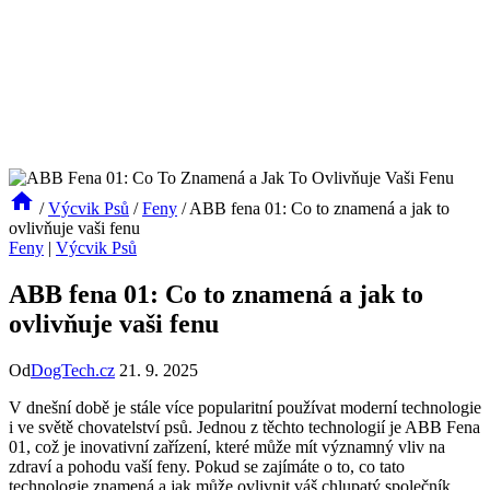
/
Výcvik Psů
/
Feny
/
ABB fena 01: Co to znamená a jak to
ovlivňuje vaši fenu
Feny
|
Výcvik Psů
ABB fena 01: Co to znamená a jak to
ovlivňuje vaši fenu
Od
DogTech.cz
21. 9. 2025
V dnešní době je stále více popularitní používat moderní technologie
i ve světě chovatelství psů. Jednou z těchto technologií je ABB Fena
01, což je inovativní zařízení, které může mít významný vliv na
zdraví a pohodu vaší feny. Pokud se zajímáte o to, co tato
technologie znamená a jak může ovlivnit váš chlupatý společník,