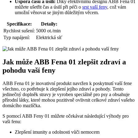
Úspora času a úsilí:
Díky efektivnímu designu ABB Fena 01
můžete ušetřit čas a úsilí při péči o
srst vaší feny
, což vám
umožní věnovat se jiným důležitým věcem.
Specifikace:
Detaily:
Rychlost sušení:
5000 ot./min
Typ napájení:
Elektrická síť
Jak může ABB Fena 01 zlepšit zdraví a
pohodu vaší feny
ABB Fena 01 je inovativní produkt navržen k poskytnutí vaší fene
všechno, co potřebuje k zlepšení jejího zdraví a pohody. Tento
jedinečný doplněk stravy je vyroben speciálně pro psy a obsahuje
přírodní látky, které mohou pozitivně ovlivnit celkové zdraví vašeho
domácího mazlíčka.
S pomocí ABB Feny 01 můžete očekávat následující výhody pro
vaši fenu:
Zlepšení imunity a odolnosti vůči nemocem