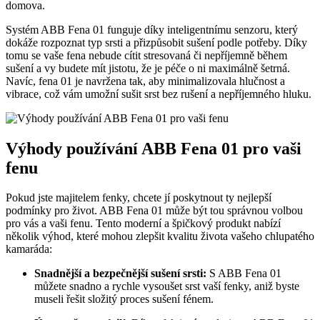
domova.
Systém ABB Fena 01 funguje díky inteligentnímu senzoru, který
dokáže rozpoznat typ srsti a přizpůsobit sušení podle potřeby. Díky
tomu se vaše fena nebude cítit stresovaná či nepříjemně během
sušení a vy budete mít jistotu, že je péče o ni maximálně šetrná.
Navíc, fena 01 je navržena tak, aby minimalizovala hlučnost a
vibrace, což vám umožní sušit srst bez rušení a nepříjemného hluku.
Výhody používání ABB Fena 01 pro vaši
fenu
Pokud jste majitelem fenky, chcete jí poskytnout ty nejlepší
podmínky pro život. ABB Fena 01 může být tou správnou volbou
pro vás a vaši fenu. Tento moderní a špičkový produkt nabízí
několik výhod, které mohou zlepšit kvalitu života vašeho chlupatého
kamaráda:
Snadnější a bezpečnější sušení srsti:
S ABB Fena 01
můžete snadno a rychle vysoušet srst vaší fenky, aniž byste
museli řešit složitý proces sušení fénem.