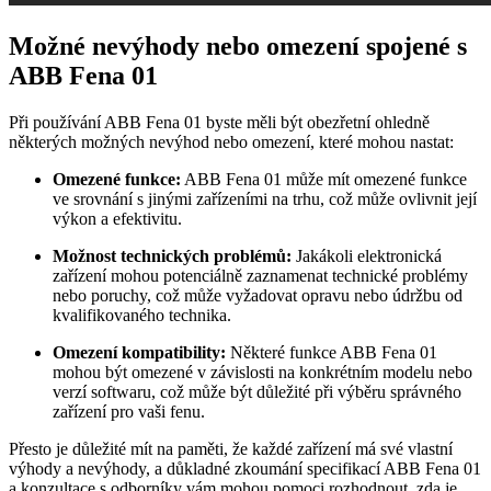
Možné nevýhody nebo omezení spojené s
ABB Fena 01
Při používání ABB Fena 01 byste měli být obezřetní ohledně
některých možných nevýhod nebo omezení, které mohou nastat:
Omezené funkce:
ABB Fena 01 může mít omezené funkce
ve srovnání s jinými zařízeními na trhu, což může ovlivnit její
výkon a efektivitu.
Možnost technických problémů:
Jakákoli elektronická
zařízení mohou potenciálně zaznamenat technické problémy
nebo poruchy, což může vyžadovat opravu nebo údržbu od
kvalifikovaného technika.
Omezení kompatibility:
Některé funkce ABB Fena 01
mohou být omezené v závislosti na konkrétním modelu nebo
verzí softwaru, což může být důležité při výběru správného
zařízení pro vaši fenu.
Přesto je důležité mít na paměti, že každé zařízení má své vlastní
výhody a nevýhody, a důkladné zkoumání specifikací ABB Fena 01
a konzultace s odborníky vám mohou pomoci rozhodnout, zda je