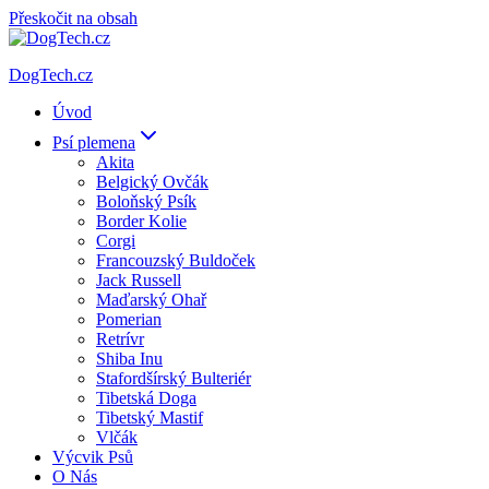
Přeskočit na obsah
DogTech.cz
Úvod
Psí plemena
Akita
Belgický Ovčák
Boloňský Psík
Border Kolie
Corgi
Francouzský Buldoček
Jack Russell
Maďarský Ohař
Pomerian
Retrívr
Shiba Inu
Stafordšírský Bulteriér
Tibetská Doga
Tibetský Mastif
Vlčák
Výcvik Psů
O Nás