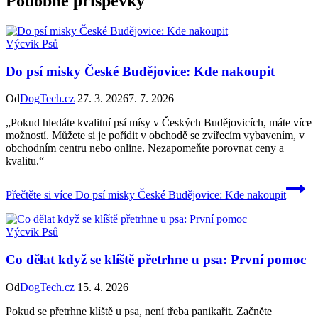
Podobné příspěvky
Výcvik Psů
Do psí misky České Budějovice: Kde nakoupit
Od
DogTech.cz
27. 3. 2026
7. 7. 2026
„Pokud hledáte kvalitní psí mísy v Českých Budějovicích, máte více
možností. Můžete si je pořídit v obchodě se zvířecím vybavením, v
obchodním centru nebo online. Nezapomeňte porovnat ceny a
kvalitu.“
Přečtěte si více
Do psí misky České Budějovice: Kde nakoupit
Výcvik Psů
Co dělat když se klíště přetrhne u psa: První pomoc
Od
DogTech.cz
15. 4. 2026
Pokud se přetrhne klíště u psa, není třeba panikařit. Začněte