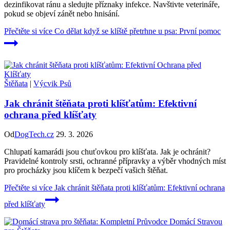
dezinfikovat ránu a sledujte příznaky infekce. Navštivte veterináře,
pokud se objeví zánět nebo hnisání.
Přečtěte si více
Co dělat když se klíště přetrhne u psa: První pomoc
Štěňata
|
Výcvik Psů
Jak chránit štěňata proti klíšťatům: Efektivní
ochrana před klíšťaty
Od
DogTech.cz
29. 3. 2026
Chlupatí kamarádi jsou chuťovkou pro klíšťata. Jak je ochránit?
Pravidelné kontroly srsti, ochranné přípravky a výběr vhodných míst
pro procházky jsou klíčem k bezpečí vašich štěňat.
Přečtěte si více
Jak chránit štěňata proti klíšťatům: Efektivní ochrana
před klíšťaty