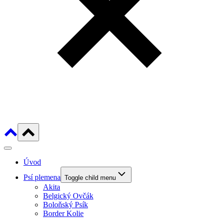
Úvod
Psí plemena
Toggle child menu
Akita
Belgický Ovčák
Boloňský Psík
Border Kolie