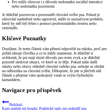
Pes může olizovat i z důvodu nedostatku sociální interakce
nebo nedostatku pozornosti.
Je důležité pozorovat a porozumět chování svého psa. Pokud je
olizování nadměrné nebo agresivní, může to naznačovat problém,
který by měl být řešen s pomocí profesionálního trenéra nebo
veterináře.
Klíčové Poznatky
Doufáme, že tento článek vám přinesl odpovědi na otázku, proč pes
pořád olizuje člověka a co to může znamenat. Je důležité si
uvědomit, že psi mají různé důvody pro tento zvyk a je důležité
pozorně sledovat situaci, ve které se to děje. Pokud máte další
otázky nebo obavy ohledně chování vašeho psa, nebojte se obrátit
na odborníka na chování zvířat. Děkujeme, že jste si přečetli náš
článek a přejeme vám spokojený vztah se svým čtyřnohým
kamarádem.
Navigace pro příspěvek
Předchozí
Kam umístit psí boudu: Praktické rady pro pohodlí psa