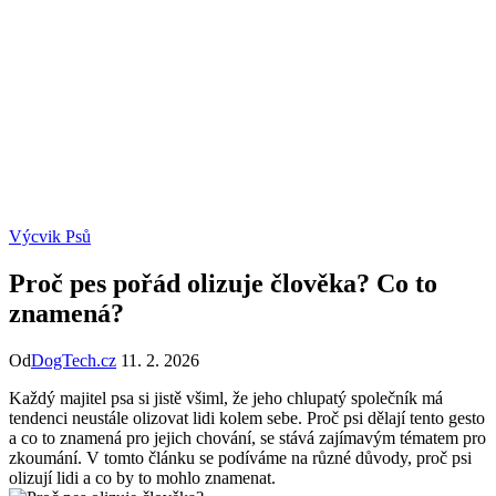
Výcvik Psů
Proč pes pořád olizuje člověka? Co to
znamená?
Od
DogTech.cz
11. 2. 2026
Každý majitel psa si jistě všiml, že jeho chlupatý společník má
tendenci neustále olizovat lidi kolem sebe. Proč psi dělají tento gesto
a co to znamená pro jejich chování, se stává zajímavým tématem pro
zkoumání. V tomto článku se podíváme na různé důvody, proč psi
olizují lidi a co by to mohlo znamenat.