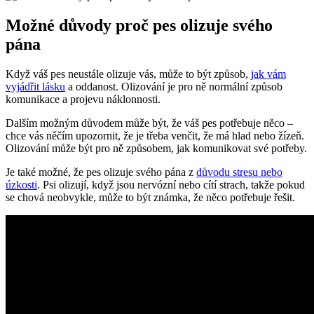
Možné důvody proč pes olizuje svého
pána
Když váš pes neustále olizuje vás, může to být způsob,
jak vám
vyjádřit lásku
a oddanost. Olizování je pro ně normální způsob
komunikace a projevu náklonnosti.
Dalším možným důvodem může být, že váš pes potřebuje něco –
chce vás něčím upozornit, že je třeba venčit, že má hlad nebo žízeň.
Olizování může být pro ně způsobem, jak komunikovat své potřeby.
Je také možné, že pes olizuje svého pána z
důvodu stresu nebo
úzkosti
. Psi olizují, když jsou nervózní nebo cítí strach, takže pokud
se chová neobvykle, může to být známka, že něco potřebuje řešit.