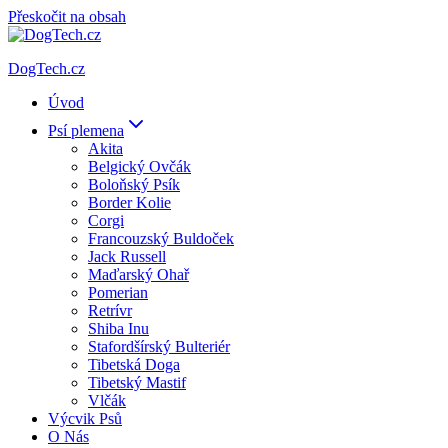
Přeskočit na obsah
DogTech.cz
Úvod
Psí plemena
Akita
Belgický Ovčák
Boloňský Psík
Border Kolie
Corgi
Francouzský Buldoček
Jack Russell
Maďarský Ohař
Pomerian
Retrívr
Shiba Inu
Stafordšírský Bulteriér
Tibetská Doga
Tibetský Mastif
Vlčák
Výcvik Psů
O Nás