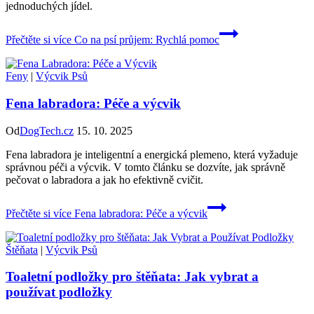
jednoduchých jídel.
Přečtěte si více
Co na psí průjem: Rychlá pomoc
Feny
|
Výcvik Psů
Fena labradora: Péče a výcvik
Od
DogTech.cz
15. 10. 2025
Fena labradora je inteligentní a energická plemeno, která vyžaduje
správnou péči a výcvik. V tomto článku se dozvíte, jak správně
pečovat o labradora a jak ho efektivně cvičit.
Přečtěte si více
Fena labradora: Péče a výcvik
Štěňata
|
Výcvik Psů
Toaletní podložky pro štěňata: Jak vybrat a
používat podložky