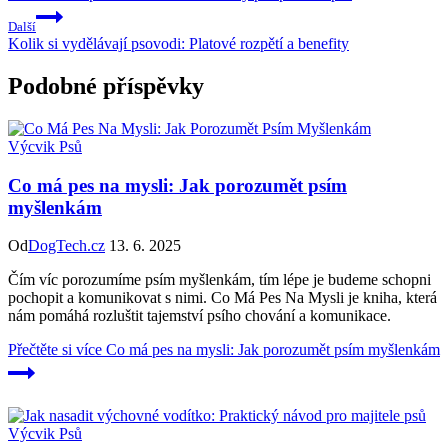
Další
Kolik si vydělávají psovodi: Platové rozpětí a benefity
Podobné příspěvky
Výcvik Psů
Co má pes na mysli: Jak porozumět psím
myšlenkám
Od
DogTech.cz
13. 6. 2025
Čím víc porozumíme psím myšlenkám, tím lépe je budeme schopni
pochopit a komunikovat s nimi. Co Má Pes Na Mysli je kniha, která
nám pomáhá rozluštit tajemství psího chování a komunikace.
Přečtěte si více
Co má pes na mysli: Jak porozumět psím myšlenkám
Výcvik Psů