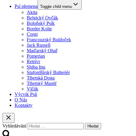
Psí plemena
Toggle child menu
Akita
Belgický Ovčák
Boloňský Psík
Border Kolie
Corgi
Francouzský Buldoček
Jack Russell
Maďarský Ohař
Pomerian
Retrívr
Shiba Inu
Stafordšírský Bulteriér
Tibetská Doga
Tibetský Mastif
Vlčák
Výcvik Psů
O Nás
Kontakty
Vyhledávání