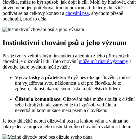
člověka, může to být způsob, jak dojít k cíli. Mohl by hladovět, chtít
jít ven nebo jen potřebovat trochu pozornosti. Je tedy důležité
podívat se na celkový kontext a
chování psa
, abychom přesně
pochopili, proč to dělá.
Instinktivní chování psů a jeho význam
Pes je tvor s velmi silným instinktem a jedním z jeho přirozených
chování je olizování lidí. Toto chování
může mít různé významy
a
důvody, které bychom měli zvážit:
Výraz lásky a přátelství:
Když pes olizuje člověka, může
tím vyjadřovat svou náklonnost a cit pro člověka. Je to
způsob, jak psi ukazují svou lásku a přátelství k lidem.
Čištění a komunikace:
Olizování také může sloužit k čištění
sebe i druhých, ale zároveň je to i způsob verbální a
neverbální komunikace mezi psem a člověkem.
Je tedy důležité nebrat olizování psa na lehkou váhu a vnímat ho
jako jeden z projevů jeho instinktivního chování a vztahu k lidem.