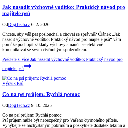
Jak nasadit výchovné vodítko: Praktický návod pro
majitele psů
Od
DogTech.cz
6. 2. 2026
Chcete, aby váš pes poslouchal a choval se správně? Článek „Jak
nasadit výchovné vodítko: Praktický návod pro majitele psů“ vám
pomůže pochopit základy výchovy a naučit se efektivně
komunikovat se svým čtyřnohým společníkem.
Přečtěte si více
Jak nasadit výchovné vodítko: Praktický návod pro
majitele psů
Výcvik Psů
Co na psí průjem: Rychlá pomoc
Od
DogTech.cz
9. 10. 2025
Co na psí průjem: Rychlá pomoc
Psí průjem může být nebezpečný pro Vašeho čtyřnohého přítele.
Vyhýbejte se nachystaným pokrmům a poskytněte dostatek tekutin a