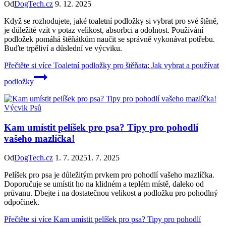
Od
DogTech.cz
9. 12. 2025
Když se rozhodujete, jaké toaletní podložky si vybrat pro své štěně,
je důležité vzít v potaz velikost, absorbci a odolnost. Používání
podložek pomáhá štěňátkům naučit se správně vykonávat potřebu.
Buďte trpěliví a důslední ve výcviku.
Přečtěte si více
Toaletní podložky pro štěňata: Jak vybrat a používat
podložky
Výcvik Psů
Kam umístit pelíšek pro psa? Tipy pro pohodlí
vašeho mazlíčka!
Od
DogTech.cz
1. 7. 2025
1. 7. 2025
Pelíšek pro psa je důležitým prvkem pro pohodlí vašeho mazlíčka.
Doporučuje se umístit ho na klidném a teplém místě, daleko od
průvanu. Dbejte i na dostatečnou velikost a podložku pro pohodlný
odpočinek.
Přečtěte si více
Kam umístit pelíšek pro psa? Tipy pro pohodlí