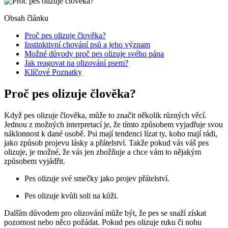
Obsah článku
Proč pes olizuje člověka?
Instinktivní chování psů a jeho význam
Možné důvody proč pes olizuje svého pána
Jak reagovat na olizování psem?
Klíčové Poznatky
Proč pes olizuje člověka?
Když pes olizuje člověka, může to značit několik různých věcí.
Jednou z možných interpretací je, že tímto způsobem vyjadřuje svou
náklonnost k dané osobě. Psi mají tendenci lízat ty, koho mají rádi,
jako způsob projevu lásky a přátelství. Takže pokud vás váš pes
olizuje, je možné, že vás jen zbožňuje a chce vám to nějakým
způsobem vyjádřit.
Pes olizuje své smečky jako projev přátelství.
Pes olizuje kvůli soli na kůži.
Dalším důvodem pro olizování může být, že pes se snaží získat
pozornost nebo něco požádat. Pokud pes olizuje ruku či nohu