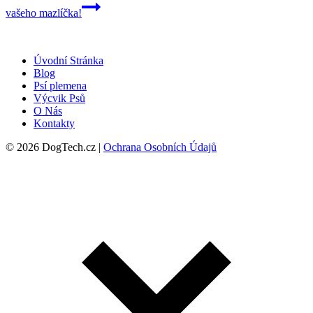
vašeho mazlíčka!
Úvodní Stránka
Blog
Psí plemena
Výcvik Psů
O Nás
Kontakty
© 2026 DogTech.cz |
Ochrana Osobních Údajů