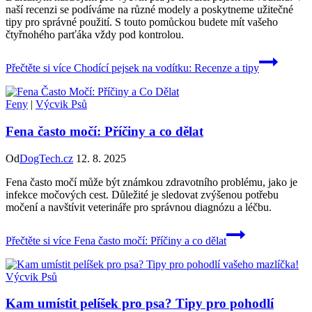
naší recenzi se podíváme na různé modely a poskytneme užitečné
tipy pro správné použití. S touto pomůckou budete mít vašeho
čtyřnohého parťáka vždy pod kontrolou.
Přečtěte si více
Chodící pejsek na vodítku: Recenze a tipy
Feny
|
Výcvik Psů
Fena často močí: Příčiny a co dělat
Od
DogTech.cz
12. 8. 2025
Fena často močí může být známkou zdravotního problému, jako je
infekce močových cest. Důležité je sledovat zvýšenou potřebu
močení a navštívit veterináře pro správnou diagnózu a léčbu.
Přečtěte si více
Fena často močí: Příčiny a co dělat
Výcvik Psů
Kam umístit pelíšek pro psa? Tipy pro pohodlí