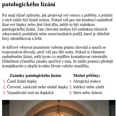
patologického lízání
Psi mají různé způsoby, jak projevují své emoce a potřeby, a jedním
z nich může být lízání nohou. Pokud váš pes má tendenci nadměrně
lízat své tlapky nebo jiné části těla, může to být známkou
patologického lízání. Tato chování mohou být známkou různých
zdravotních problémů nebo emocionálních potíží, které je důležité
brzy identifikovat a řešit.
Je klíčové věnovat pozornost vašemu psímu chování a naučit se
rozpoznávat důvody, proč váš pes líže nohy. Pokud si všimnete
nadměrného lízání, měli byste co nejdříve kontaktovat veterináře.
Důležitost včasného zásahu spočívá v tom, že může pomoci předejít
komplikacím a zlepšit kvalitu života vašeho mazlíčka.
Známky patologického lízání:
Možné příčiny:
1.
Časté lízání tlapky
1.
Alergická reakce
2.
Červené, zanícené nebo oteklé tlapky
2.
Infekce nebo zánět
3.
Vypadávání srsti na tlapkách
3.
Stres nebo úzkost