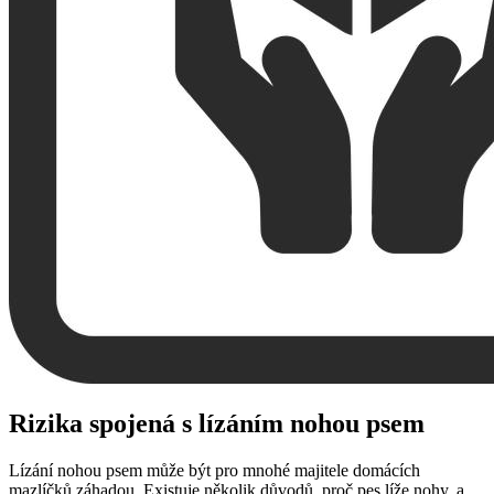
Rizika spojená s lízáním nohou psem
Lízání nohou psem může být pro mnohé majitele domácích
mazlíčků záhadou. Existuje několik důvodů, proč pes líže nohy, a