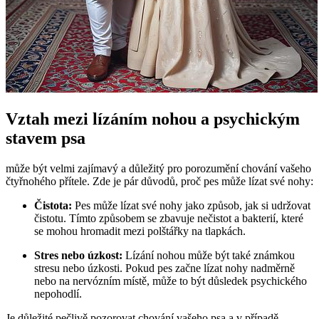
Vztah mezi lízáním nohou a psychickým
stavem psa
může být velmi zajímavý a důležitý pro porozumění chování vašeho
čtyřnohého přítele. Zde je pár důvodů, proč pes může lízat své nohy:
Čistota:
Pes může lízat své nohy jako způsob, jak si udržovat
čistotu. Tímto způsobem se zbavuje nečistot a bakterií, které
se mohou hromadit mezi polštářky na tlapkách.
Stres nebo úzkost:
Lízání nohou může být také známkou
stresu nebo úzkosti. Pokud pes začne lízat nohy nadměrně
nebo na nervózním místě, může to být důsledek psychického
nepohodlí.
Je důležité pečlivě pozorovat chování vašeho psa a v případě