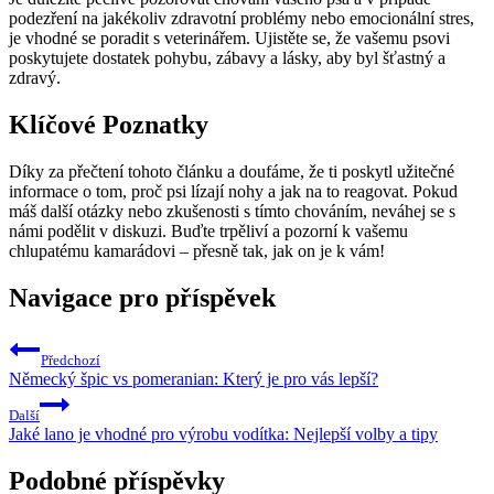
podezření na jakékoliv zdravotní problémy nebo emocionální stres,
je vhodné se poradit s veterinářem. Ujistěte se, že vašemu psovi
poskytujete dostatek pohybu, zábavy a lásky, aby byl šťastný a
zdravý.
Klíčové Poznatky
Díky za přečtení tohoto článku a doufáme, že ti poskytl užitečné
informace o tom, proč psi lízají nohy a jak na to reagovat. Pokud
máš další otázky nebo zkušenosti s tímto chováním, neváhej se s
námi podělit v diskuzi. Buďte trpěliví a pozorní k vašemu
chlupatému kamarádovi – přesně tak, jak on je k vám!
Navigace pro příspěvek
Předchozí
Německý špic vs pomeranian: Který je pro vás lepší?
Další
Jaké lano je vhodné pro výrobu vodítka: Nejlepší volby a tipy
Podobné příspěvky