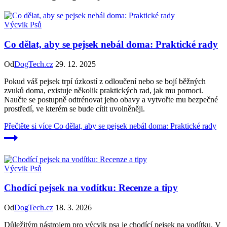
Výcvik Psů
Co dělat, aby se pejsek nebál doma: Praktické rady
Od
DogTech.cz
29. 12. 2025
Pokud váš pejsek trpí úzkostí z odloučení nebo se bojí běžných
zvuků doma, existuje několik praktických rad, jak mu pomoci.
Naučte se postupně odtrénovat jeho obavy a vytvořte mu bezpečné
prostředí, ve kterém se bude cítit uvolněněji.
Přečtěte si více
Co dělat, aby se pejsek nebál doma: Praktické rady
Výcvik Psů
Chodící pejsek na vodítku: Recenze a tipy
Od
DogTech.cz
18. 3. 2026
Důležitým nástrojem pro výcvik psa je chodící pejsek na vodítku. V