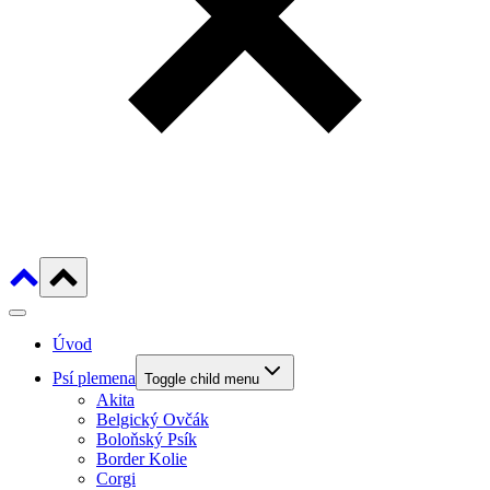
Úvod
Psí plemena
Toggle child menu
Akita
Belgický Ovčák
Boloňský Psík
Border Kolie
Corgi