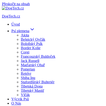
Přeskočit na obsah
DogTech.cz
Úvod
Psí plemena
Akita
Belgický Ovčák
Boloňský Psík
Border Kolie
Corgi
Francouzský Buldoček
Jack Russell
Maďarský Ohař
Pomerian
Retrívr
Shiba Inu
Stafordšírský Bulteriér
Tibetská Doga
Tibetský Mastif
Vlčák
Výcvik Psů
O Nás