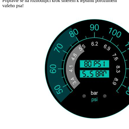
Připravte se na rozhodující krok směrem k lepšímu porozumění
vašeho psa!