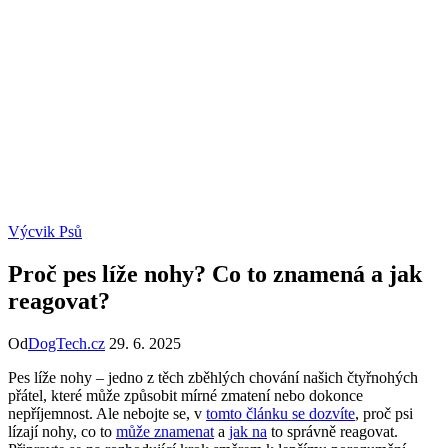
Výcvik Psů
Proč pes líže nohy? Co to znamená a jak
reagovat?
Od
DogTech.cz
29. 6. 2025
Pes líže nohy – jedno z těch zběhlých chování našich čtyřnohých
přátel, které může způsobit mírné zmatení nebo dokonce
nepříjemnost. Ale nebojte se, v
tomto článku se dozvíte
, proč psi
lízají nohy, co to
může znamenat
a
jak na
to správně reagovat.