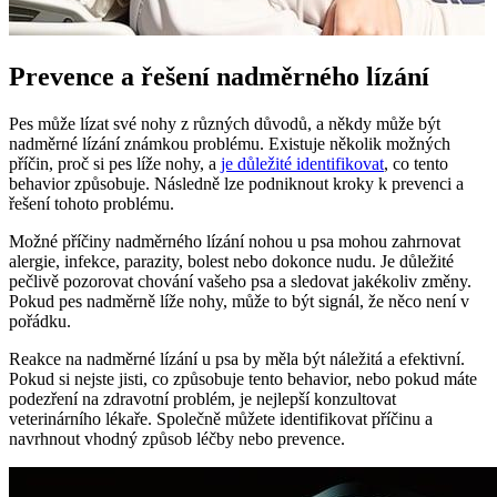
Prevence a řešení nadměrného lízání
Pes může lízat své nohy z různých důvodů, a někdy může být
nadměrné lízání známkou problému. Existuje několik možných
příčin, proč si pes líže nohy, a
je důležité identifikovat
, co tento
behavior způsobuje. Následně lze podniknout kroky k prevenci a
řešení tohoto problému.
Možné příčiny nadměrného lízání nohou u psa mohou zahrnovat
alergie, infekce, parazity, bolest nebo dokonce nudu. Je důležité
pečlivě pozorovat chování vašeho psa a sledovat jakékoliv změny.
Pokud pes nadměrně líže nohy, může to být signál, že něco není v
pořádku.
Reakce na nadměrné lízání u psa by měla být náležitá a efektivní.
Pokud si nejste jisti, co způsobuje tento behavior, nebo pokud máte
podezření na zdravotní problém, je nejlepší konzultovat
veterinárního lékaře. Společně můžete identifikovat příčinu a
navrhnout vhodný způsob léčby nebo prevence.