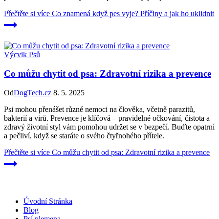
Přečtěte si více
Co znamená když pes vyje? Příčiny a jak ho uklidnit
Výcvik Psů
Co můžu chytit od psa: Zdravotní rizika a prevence
Od
DogTech.cz
8. 5. 2025
Psi mohou přenášet různé nemoci na člověka, včetně parazitů,
bakterií a virů. Prevence je klíčová – pravidelné očkování, čistota a
zdravý životní styl vám pomohou udržet se v bezpečí. Buďte opatrní
a pečliví, když se staráte o svého čtyřnohého přítele.
Přečtěte si více
Co můžu chytit od psa: Zdravotní rizika a prevence
Úvodní Stránka
Blog
Psí plemena