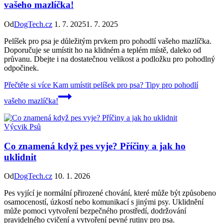
vašeho mazlíčka!
Od
DogTech.cz
1. 7. 2025
1. 7. 2025
Pelíšek pro psa je důležitým prvkem pro pohodlí vašeho mazlíčka.
Doporučuje se umístit ho na klidném a teplém místě, daleko od
průvanu. Dbejte i na dostatečnou velikost a podložku pro pohodlný
odpočinek.
Přečtěte si více
Kam umístit pelíšek pro psa? Tipy pro pohodlí
vašeho mazlíčka!
Výcvik Psů
Co znamená když pes vyje? Příčiny a jak ho
uklidnit
Od
DogTech.cz
10. 1. 2026
Pes vyjící je normální přirozené chování, které může být způsobeno
osamoceností, úzkostí nebo komunikací s jinými psy. Uklidnění
může pomoci vytvoření bezpečného prostředí, dodržování
pravidelného cvičení a vytvoření pevné rutiny pro psa.