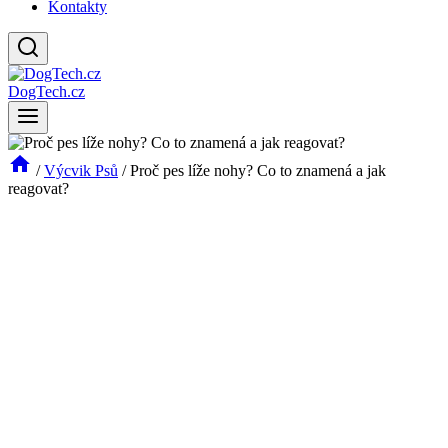
Kontakty
DogTech.cz
/
Výcvik Psů
/
Proč pes líže nohy? Co to znamená a jak
reagovat?