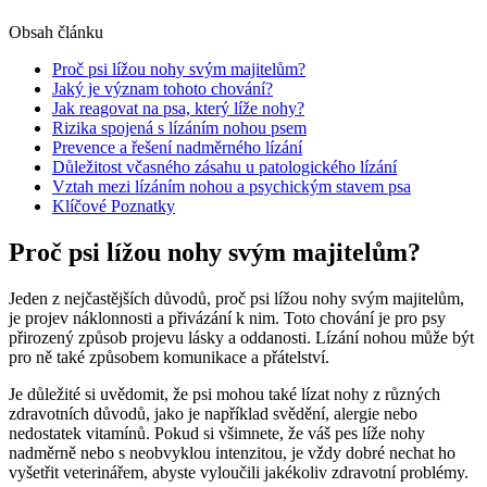
Obsah článku
Proč psi lížou nohy svým majitelům?
Jaký je význam tohoto chování?
Jak reagovat na psa, který líže nohy?
Rizika spojená s lízáním nohou psem
Prevence a řešení nadměrného lízání
Důležitost včasného zásahu u patologického lízání
Vztah mezi lízáním nohou a psychickým stavem psa
Klíčové Poznatky
Proč psi lížou nohy svým majitelům?
Jeden z nejčastějších důvodů, proč psi lížou nohy svým majitelům,
je projev náklonnosti a přivázání k nim. Toto chování je pro psy
přirozený způsob projevu lásky a oddanosti. Lízání nohou může být
pro ně také způsobem komunikace a přátelství.
Je důležité si uvědomit, že psi mohou také lízat nohy z různých
zdravotních důvodů, jako je například svědění, alergie nebo
nedostatek vitamínů. Pokud si všimnete, že váš pes líže nohy
nadměrně nebo s neobvyklou intenzitou, je vždy dobré nechat ho
vyšetřit veterinářem, abyste vyloučili jakékoliv zdravotní problémy.