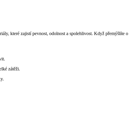
ly, které zajistí pevnost, odolnost a spolehlivost. Když přemýšlíte o
it.
lké zátěži.
y.