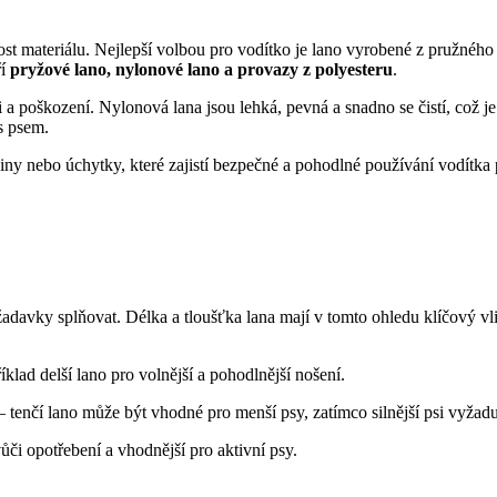
nost materiálu. Nejlepší volbou pro vodítko je lano vyrobené z pružného
ří
pryžové lano, nylonové lano a provazy z polyesteru
.
i a poškození. Nylonová lana jsou lehká, pevná a snadno se čistí, což j
s psem.
iny nebo úchytky, které zajistí bezpečné a pohodlné používání vodítka 
požadavky splňovat. Délka a tloušťka lana mají v tomto ohledu klíčový 
klad delší lano pro volnější a pohodlnější nošení.
– tenčí lano může být vhodné pro menší psy, zatímco silnější psi vyžaduj
ůči opotřebení a vhodnější pro aktivní psy.