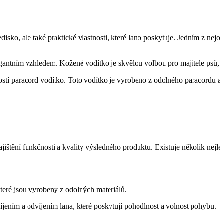
ledisko, ale také praktické vlastnosti, které lano poskytuje. Jedním z n
gantním vzhledem. Kožené vodítko je skvělou volbou pro majitele psů, kte
stí paracord vodítko. Toto vodítko je vyrobeno z odolného paracordu a 
štění funkčnosti a kvality výsledného produktu. Existuje několik nejlep
které jsou vyrobeny z odolných materiálů.
ením a odvíjením lana, které poskytují pohodlnost a volnost pohybu.