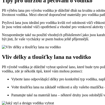
Tipy pro údržbu a pečování o vodítko
Při výběru lana pro výrobu vodítka je důležité dbát na kvalitu a odol
životnost vodítka. Mezi obecně doporučené materiály pro vodítka pat
Pryžová lana jsou ideální pro vodítka kvůli své odolnosti vůči vlhkost
že jsou velmi odolné vůči opotřebení a vhodné pro venkovní aktivity 
Nezapomínejte také na použití vhodných příslušenství jako jsou karab
být jisti, že vaše vycházky se psem budou ještě příjemnější.
Vliv délky a tloušťky lana na vodítko
Při výrobě vodítka je důležité vybrat správné lano, které bude tyto 
vodítka, zde je několik tipů, které vám mohou pomoci:
Vyberte lano odpovídající délky pro konkrétní typ vodítka, napří
Volte tloušťku lana na základě velikosti a síly vašeho mazlíčka 
Pamatujte také na materiál lana – některé druhy jsou odolnější v