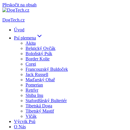
Přeskočit na obsah
DogTech.cz
Úvod
Psí plemena
Akita
Belgický Ovčák
Boloňský Psík
Border Kolie
Corgi
Francouzský Buldoček
Jack Russell
Maďarský Ohař
Pomerian
Retrívr
Shiba Inu
Stafordšírský Bulteriér
Tibetská Doga
Tibetský Mastif
Vlčák
Výcvik Psů
O Nás