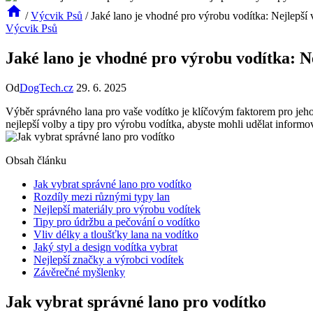
/
Výcvik Psů
/
Jaké lano je vhodné pro výrobu vodítka: Nejlepší 
Výcvik Psů
Jaké lano je vhodné pro výrobu vodítka: Ne
Od
DogTech.cz
29. 6. 2025
Výběr správného lana pro vaše vodítko je klíčovým faktorem pro jeho
nejlepší volby a tipy pro výrobu vodítka, abyste mohli udělat informov
Obsah článku
Jak vybrat správné lano pro vodítko
Rozdíly mezi různými typy lan
Nejlepší materiály pro výrobu vodítek
Tipy pro údržbu a pečování o vodítko
Vliv délky a tloušťky lana na vodítko
Jaký styl a design vodítka vybrat
Nejlepší značky a výrobci vodítek
Závěrečné myšlenky
Jak vybrat správné lano pro vodítko