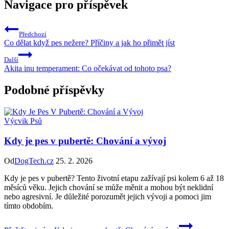
Navigace pro příspěvek
Předchozí
Co dělat když pes nežere? Příčiny a jak ho přimět jíst
Další
Akita inu temperament: Co očekávat od tohoto psa?
Podobné příspěvky
Výcvik Psů
Kdy je pes v pubertě: Chování a vývoj
Od
DogTech.cz
25. 2. 2026
Kdy je pes v pubertě? Tento životní etapu zažívají psi kolem 6 až 18
měsíců věku. Jejich chování se může měnit a mohou být neklidní
nebo agresivní. Je důležité porozumět jejich vývoji a pomoci jim
tímto obdobím.