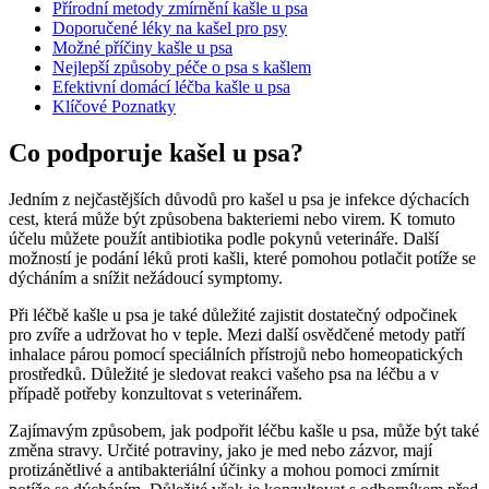
Přírodní metody zmírnění kašle u psa
Doporučené léky na kašel pro psy
Možné příčiny kašle u psa
Nejlepší způsoby péče o psa s kašlem
Efektivní domácí léčba kašle u psa
Klíčové Poznatky
Co podporuje kašel u psa?
Jedním z nejčastějších důvodů pro kašel u psa je infekce dýchacích
cest, která může být způsobena bakteriemi nebo virem. K tomuto
účelu můžete použít antibiotika podle pokynů veterináře. Další
možností je podání léků proti kašli, které pomohou potlačit potíže se
dýcháním a snížit nežádoucí symptomy.
Při léčbě kašle u psa je také důležité zajistit dostatečný odpočinek
pro zvíře a udržovat ho v teple. Mezi další osvědčené metody patří
inhalace párou pomocí speciálních přístrojů nebo homeopatických
prostředků. Důležité je sledovat reakci vašeho psa na léčbu a v
případě potřeby konzultovat s veterinářem.
Zajímavým způsobem, jak podpořit léčbu kašle u psa, může být také
změna stravy. Určité potraviny, jako je med nebo zázvor, mají
protizánětlivé a antibakteriální účinky a mohou pomoci zmírnit