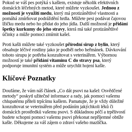
Pokud se váš pes potýká s kašlem, existuje několik efektivních
domácích léčebných metod, které můžete vyzkoušet.
Jednou z
možností je využití medu
, který má protizánětlivé vlastnosti a
pomáhá zmírňovat podráždění hrdla. Můžete pesi podávat čajovou
lžičku medu nebo ho přidat do jeho jídla. Další možností je
přidání
špetky kurkumy do jeho stravy
, která má také protizánětlivé
účinky a může pomoci zmírnit kašel.
Proti kašli můžete také vyzkoušet
přírodní sirup z bylin
, který
obsahuje léčivé rostliny jako je podběl nebo heřmánek. Dávkování
tohoto sirupu je potřeba konzultovat s veterinářem. Výbornou
možností je také
přidání vitamínu C do stravy psa
, který
podporuje imunitní systém a může urychlit hojení kašle.
Klíčové Poznatky
Doufáme, že vám náš článek „Co dát psovi na kašel: Osvědčené
metody“ poskytl užitečné informace a rady, jak pomoci vašemu
chlupatému příteli trpícímu kašlem. Pamatujte, že je vždy důležité
konzultovat se veterinářem před podáním jakýchkoli léků či
domácích prostředků vašemu psovi. S důkladnou péčí a trpělivostí
budete schopni pomoci vašemu psovi překonat nepříjemné obtíže
kašle. Děkujeme za váš zájem o zdraví vašeho mazlíčka.