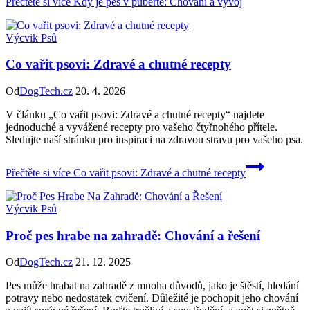
Přečtěte si více
Kdy je pes v pubertě: Chování a vývoj
Výcvik Psů
Co vařit psovi: Zdravé a chutné recepty
Od
DogTech.cz
20. 4. 2026
V článku „Co vařit psovi: Zdravé a chutné recepty“ najdete
jednoduché a vyvážené recepty pro vašeho čtyřnohého přítele.
Sledujte naší stránku pro inspiraci na zdravou stravu pro vašeho psa.
Přečtěte si více
Co vařit psovi: Zdravé a chutné recepty
Výcvik Psů
Proč pes hrabe na zahradě: Chování a řešení
Od
DogTech.cz
21. 12. 2025
Pes může hrabat na zahradě z mnoha důvodů, jako je štěstí, hledání
potravy nebo nedostatek cvičení. Důležité je pochopit jeho chování