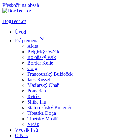
Přeskočit na obsah
DogTech.cz
Úvod
Psí plemena
Akita
Belgický Ovčák
Boloňský Psík
Border Kolie
Corgi
Francouzský Buldoček
Jack Russell
Maďarský Ohař
Pomerian
Retrívr
Shiba Inu
Stafordšírský Bulteriér
Tibetská Doga
Tibetský Mastif
Vlčák
Výcvik Psů
O Nás