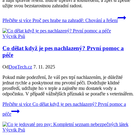
a najít správné řešení. Buďte trpěliví a soustředění, a zpět si zpětně
užijte svou bezstarostnou zahradní radost.
Přečtěte si více
Proč pes hrabe na zahradě: Chování a řešení
Výcvik Psů
Co dělat když je pes nachlazený? První pomoc a
péče
Od
DogTech.cz
7. 11. 2025
Pokud máte podezření, že váš pes trpí nachlazením, je důležité
jednat rychle a poskytnout mu prvotní péči. Dodržujte klidné
prostředí, udržujte ho v teple a zajistěte mu dostatek vody a
odpočinku. V případě vážnějších příznaků se poraďte s veterinářem.
Přečtěte si více
Co dělat když je pes nachlazený? První pomoc a
péče
Výcvik Psů