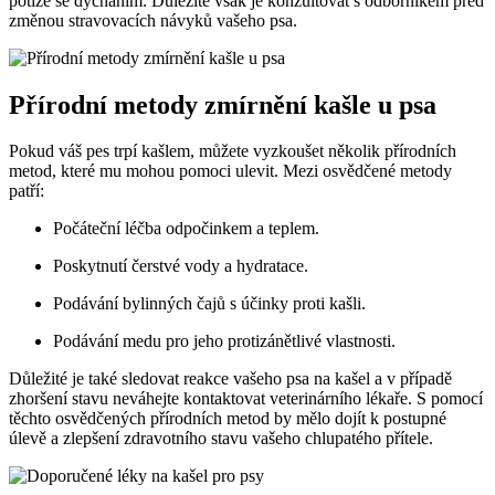
potíže se dýcháním. Důležité však je konzultovat s odborníkem před
změnou stravovacích návyků vašeho psa.
Přírodní metody zmírnění kašle u psa
Pokud váš pes trpí kašlem, můžete vyzkoušet několik přírodních
metod, které mu mohou pomoci ulevit. Mezi osvědčené metody
patří:
Počáteční léčba odpočinkem a teplem.
Poskytnutí čerstvé vody a hydratace.
Podávání bylinných čajů s účinky proti kašli.
Podávání medu pro jeho protizánětlivé vlastnosti.
Důležité je také sledovat reakce vašeho psa na kašel a v případě
zhoršení stavu neváhejte kontaktovat veterinárního lékaře. S pomocí
těchto osvědčených přírodních metod by mělo dojít k postupné
úlevě a zlepšení zdravotního stavu vašeho chlupatého přítele.