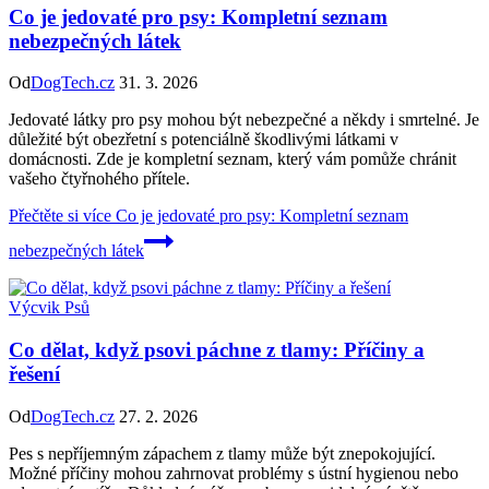
Co je jedovaté pro psy: Kompletní seznam
nebezpečných látek
Od
DogTech.cz
31. 3. 2026
Jedovaté látky pro psy mohou být nebezpečné a někdy i smrtelné. Je
důležité být obezřetní s potenciálně škodlivými látkami v
domácnosti. Zde je kompletní seznam, který vám pomůže chránit
vašeho čtyřnohého přítele.
Přečtěte si více
Co je jedovaté pro psy: Kompletní seznam
nebezpečných látek
Výcvik Psů
Co dělat, když psovi páchne z tlamy: Příčiny a
řešení
Od
DogTech.cz
27. 2. 2026
Pes s nepříjemným zápachem z tlamy může být znepokojující.
Možné příčiny mohou zahrnovat problémy s ústní hygienou nebo