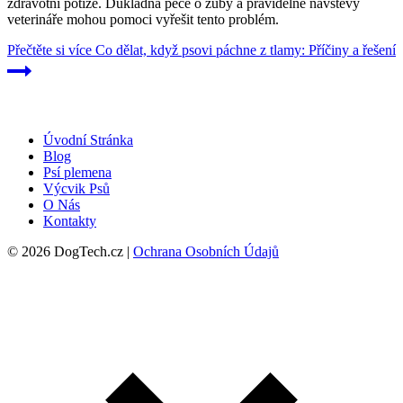
zdravotní potíže. Důkladná péče o zuby a pravidelné návštěvy
veterináře mohou pomoci vyřešit tento problém.
Přečtěte si více
Co dělat, když psovi páchne z tlamy: Příčiny a řešení
Úvodní Stránka
Blog
Psí plemena
Výcvik Psů
O Nás
Kontakty
© 2026 DogTech.cz |
Ochrana Osobních Údajů