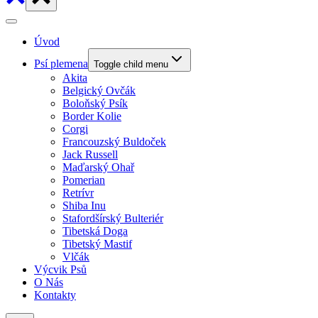
Úvod
Psí plemena
Toggle child menu
Akita
Belgický Ovčák
Boloňský Psík
Border Kolie
Corgi
Francouzský Buldoček
Jack Russell
Maďarský Ohař
Pomerian
Retrívr
Shiba Inu
Stafordšírský Bulteriér
Tibetská Doga
Tibetský Mastif
Vlčák
Výcvik Psů
O Nás
Kontakty