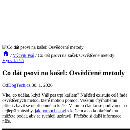
/
Výcvik Psů
/
Co dát psovi na kašel: Osvědčené metody
Výcvik Psů
Co dát psovi na kašel: Osvědčené metody
Od
DogTech.cz
30. 1. 2026
Víte, co udělat, když Váš pes trpí kašlem? Naštěstí existuje celá řada
osvědčených metod, které mohou pomoci Vašemu čtyřnohému
příteli zbavit se nepříjemného kašle. V tomto článku se podíváme na
nejlepší způsoby,
jak pomoci psovi
s kašlem a co konkrétně mu
můžete podat, aby se rychleji uzdravil. Přečtěte si další informace
níže.