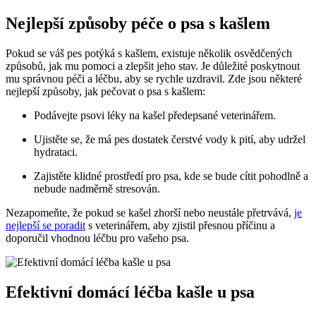
Nejlepší způsoby péče o psa s kašlem
Pokud se váš pes potýká s kašlem, existuje několik osvědčených
způsobů, jak mu pomoci a zlepšit jeho stav. Je důležité poskytnout
mu správnou péči a léčbu, aby se rychle uzdravil. Zde jsou některé
nejlepší způsoby, jak pečovat o psa s kašlem:
Podávejte psovi léky na kašel předepsané veterinářem.
Ujistěte se, že má pes dostatek čerstvé vody k pití, aby udržel
hydrataci.
Zajistěte klidné prostředí pro psa, kde se bude cítit pohodlně a
nebude nadměrně stresován.
Nezapomeňte, že pokud se kašel zhorší nebo neustále přetrvává,
je
nejlepší se poradit
s veterinářem, aby zjistil přesnou příčinu a
doporučil vhodnou léčbu pro vašeho psa.
Efektivní domácí léčba kašle u psa