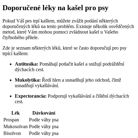
Doporučené léky na kašel pro psy
Pokud Váš pes trpí kašlem, můžete zvážit podání některých
doporučených léků na tento problém. Existuje několik osvědčených
metod, které Vám mohou pomoci zvládnout kašel u Vašeho
čtyřnohého přítele.
Zde je seznam některých léků, které se často doporučují pro psy
trpící kašlem:
Antitusika:
Pomáhají potlačit kašel a snižují podráždění
dýchacích cest.
Mukolytika:
Ředí hlen a usnadňují jeho odchod, čímž
usnadňují vykašlávání.
Expectorancia:
Podporují vykašlávání a čištění dýchacích
cest.
Lék
Dávkování
Prospan
Podle váhy psa
Mukosolvan
Podle váhy psa
Bisolvon
Podle váhy psa