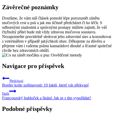
Závěrečné poznámky
Doufáme, že vám náš článek pomohl lépe porozumět zánětu
močových cest u psů a jak mu účinně předcházet či ho léčit. S
odbornými znalostmi a správnými postupy můžete zajistit, že váš
čtyřnohý přítel bude mít vždy zdravou močovou soustavu.
Nezapomeňte pravidelně sledovat jeho zdravotní stav a konzultovat
s veterinářem v případě jakýchkoli obav. Děkujeme za důvěru a
přejeme vám i vašemu psímu kamarádovi dlouhé a šťastné společné
chvíle bez zdravotních obtíží.
Navigace pro příspěvek
Předchozí
Border kolie zajímavosti: 10 faktů, které vás překvapí
Další
Francouzský buldoček a línání: Jak se s tím vypořádat?
Podobné příspěvky