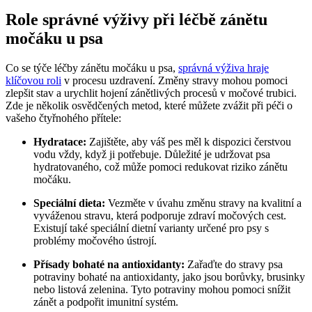
Role správné výživy při léčbě zánětu
močáku u psa
Co se týče léčby zánětu močáku u psa,
správná výživa hraje
klíčovou roli
v procesu uzdravení. Změny stravy mohou pomoci
zlepšit stav a urychlit hojení zánětlivých procesů v močové trubici.
Zde je několik osvědčených metod, které můžete zvážit při péči o
vašeho čtyřnohého přítele:
Hydratace:
Zajištěte, aby váš pes měl k dispozici čerstvou
vodu vždy, když ji potřebuje. Důležité je udržovat psa
hydratovaného, což může pomoci redukovat riziko zánětu
močáku.
Speciální dieta:
Vezměte v úvahu změnu stravy na kvalitní a
vyváženou stravu, která podporuje zdraví močových cest.
Existují také speciální dietní varianty určené pro psy s
problémy močového ústrojí.
Přísady bohaté na antioxidanty:
Zařaďte do stravy psa
potraviny bohaté na antioxidanty, jako jsou borůvky, brusinky
nebo listová zelenina. Tyto potraviny mohou pomoci snížit
zánět a podpořit imunitní systém.