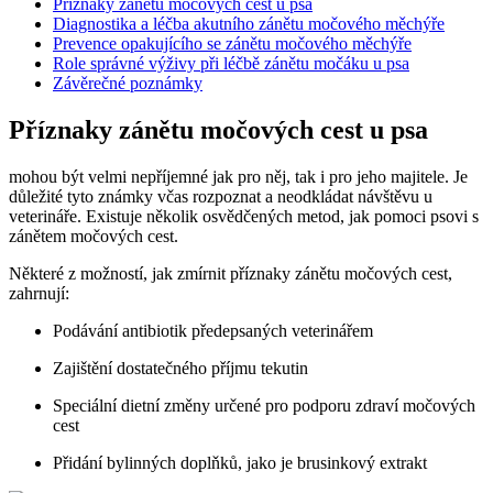
Příznaky zánětu močových cest u psa
Diagnostika a léčba akutního zánětu močového měchýře
Prevence opakujícího se zánětu močového měchýře
Role správné výživy při léčbě zánětu močáku u psa
Závěrečné poznámky
Příznaky zánětu močových cest u psa
mohou být velmi nepříjemné jak pro něj, tak i pro jeho majitele. Je
důležité tyto známky včas rozpoznat a neodkládat návštěvu u
veterináře. Existuje několik osvědčených metod, jak pomoci psovi s
zánětem močových cest.
Některé z možností, jak zmírnit příznaky zánětu močových cest,
zahrnují:
Podávání antibiotik předepsaných veterinářem
Zajištění dostatečného příjmu tekutin
Speciální dietní změny určené pro podporu zdraví močových
cest
Přidání bylinných doplňků, jako je brusinkový extrakt