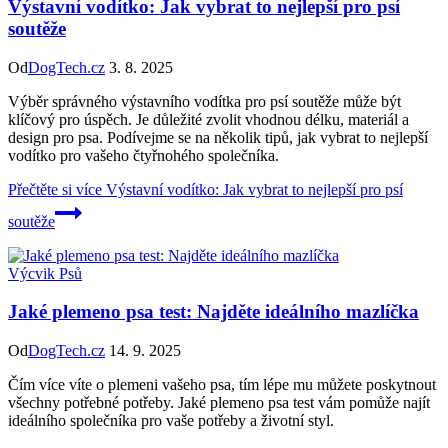
Výstavní vodítko: Jak vybrat to nejlepší pro psí
soutěže
Od
DogTech.cz
3. 8. 2025
Výběr správného výstavního vodítka pro psí soutěže může být
klíčový pro úspěch. Je důležité zvolit vhodnou délku, materiál a
design pro psa. Podívejme se na několik tipů, jak vybrat to nejlepší
vodítko pro vašeho čtyřnohého společníka.
Přečtěte si více
Výstavní vodítko: Jak vybrat to nejlepší pro psí
soutěže
Výcvik Psů
Jaké plemeno psa test: Najděte ideálního mazlíčka
Od
DogTech.cz
14. 9. 2025
Čím více víte o plemeni vašeho psa, tím lépe mu můžete poskytnout
všechny potřebné potřeby. Jaké plemeno psa test vám pomůže najít
ideálního společníka pro vaše potřeby a životní styl.