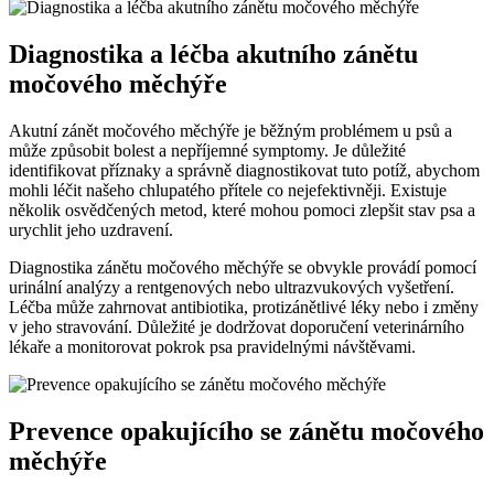
Diagnostika a léčba akutního zánětu
močového měchýře
Akutní zánět močového měchýře je běžným problémem u psů a
může způsobit bolest a nepříjemné symptomy. Je důležité
identifikovat příznaky a správně diagnostikovat tuto potíž, abychom
mohli léčit našeho chlupatého přítele co nejefektivněji. Existuje
několik osvědčených metod, které mohou pomoci zlepšit stav psa a
urychlit jeho uzdravení.
Diagnostika zánětu močového měchýře se obvykle provádí pomocí
urinální analýzy a rentgenových nebo ultrazvukových vyšetření.
Léčba může zahrnovat antibiotika, protizánětlivé léky nebo i změny
v jeho stravování. Důležité je dodržovat doporučení veterinárního
lékaře a monitorovat pokrok psa pravidelnými návštěvami.
Prevence opakujícího se zánětu močového
měchýře