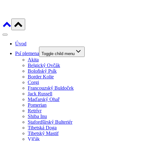
Úvod
Psí plemena
Toggle child menu
Akita
Belgický Ovčák
Boloňský Psík
Border Kolie
Corgi
Francouzský Buldoček
Jack Russell
Maďarský Ohař
Pomerian
Retrívr
Shiba Inu
Stafordšírský Bulteriér
Tibetská Doga
Tibetský Mastif
Vlčák