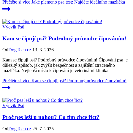
Přečtěte si více
Jaké plemeno psa test: Najděte ideálního mazlíčka
Výcvik Psů
Kam se čipují psi? Podrobný průvodce čipováním!
Od
DogTech.cz
13. 3. 2026
Kam se čipují psi? Podrobný průvodce čipováním! Čipování psa je
důležitý způsob, jak zvýšit bezpečnost a zajištění ztraceného
mazlíčka. Nejlepší místo k čipování je veterinární klinika.
Přečtěte si více
Kam se čipují psi? Podrobný průvodce čipováním!
Výcvik Psů
Proč pes leží u nohou? Co tím chce říct?
Od
DogTech.cz
25. 7. 2025