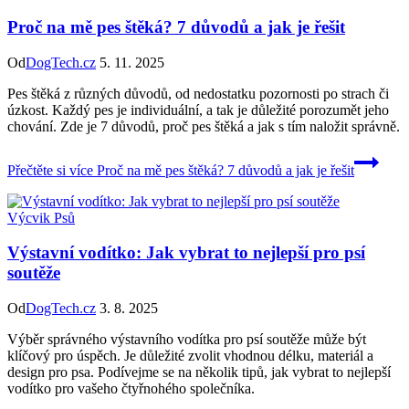
Proč na mě pes štěká? 7 důvodů a jak je řešit
Od
DogTech.cz
5. 11. 2025
Pes štěká z různých důvodů, od nedostatku pozornosti po strach či
úzkost. Každý pes je individuální, a tak je důležité porozumět jeho
chování. Zde je 7 důvodů, proč pes štěká a jak s tím naložit správně.
Přečtěte si více
Proč na mě pes štěká? 7 důvodů a jak je řešit
Výcvik Psů
Výstavní vodítko: Jak vybrat to nejlepší pro psí
soutěže
Od
DogTech.cz
3. 8. 2025
Výběr správného výstavního vodítka pro psí soutěže může být
klíčový pro úspěch. Je důležité zvolit vhodnou délku, materiál a
design pro psa. Podívejme se na několik tipů, jak vybrat to nejlepší
vodítko pro vašeho čtyřnohého společníka.