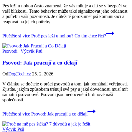
Pes leží u nohou často znamená, že vás miluje a cítí se v bezpečí ve
vaší blízkosti. Tento behavior může také signalizovat jeho oddanost
a potřebu vaší pozornosti. Je důležité porozumět psí komunikaci a
reagovat na jejich potřeby.
Přečtěte si více
Proč pes leží u nohou? Co tím chce říct?
Psovodi
|
Výcvik Psů
Psovod: Jak pracují a co dělají
Od
DogTech.cz
25. 2. 2026
V článku se dočtete o práci psovodů a tom, jak pomáhají veřejnosti.
Zjistíte, jakým způsobem trénují své psy a jaké dovednosti musí mít
samotní psovodové. Psovodi jsou nedocenění hrdinové naší
společnosti.
Přečtěte si více
Psovod: Jak pracují a co dělají
Výcvik Psů