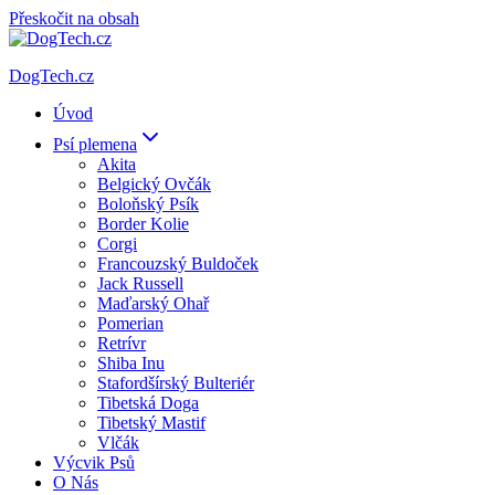
Přeskočit na obsah
DogTech.cz
Úvod
Psí plemena
Akita
Belgický Ovčák
Boloňský Psík
Border Kolie
Corgi
Francouzský Buldoček
Jack Russell
Maďarský Ohař
Pomerian
Retrívr
Shiba Inu
Stafordšírský Bulteriér
Tibetská Doga
Tibetský Mastif
Vlčák
Výcvik Psů
O Nás