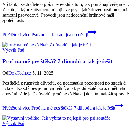
V článku se dočtete o práci psovodů a tom, jak pomáhají veřejnosti.
Zjistíte, jakým způsobem trénují své psy a jaké dovednosti musí mít
samotní psovodové. Psovodi jsou nedocenění hrdinové naší
společnosti.
Přečtěte si více
Psovod: Jak pracují a co dělají
Výcvik Psů
Proč na mě pes štěká? 7 důvodů a jak je řešit
Od
DogTech.cz
5. 11. 2025
Pes štěká z různých důvodů, od nedostatku pozornosti po strach či
úzkost. Každý pes je individuální, a tak je důležité porozumět jeho
chování. Zde je 7 důvodů, proč pes štěká a jak s tím naložit správně.
Přečtěte si více
Proč na mě pes štěká? 7 důvodů a jak je řešit
Výcvik Psů