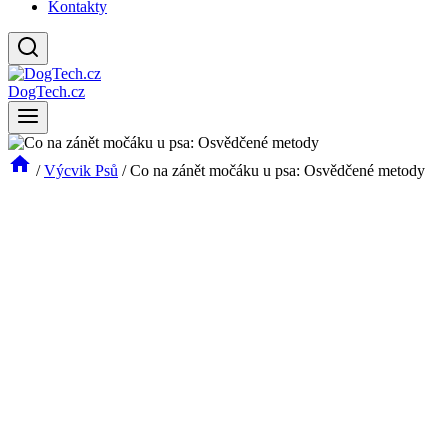
Kontakty
DogTech.cz
/
Výcvik Psů
/
Co na zánět močáku u psa: Osvědčené metody