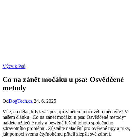
Výcvik Psů
Co na zánět močáku u psa: Osvědčené
metody
Od
DogTech.cz
24. 6. 2025
Víte, co dělat, když váš pes trpí zánětem močového měchýře? V
našem článku „Co na zánět močáku u psa: Osvědčené metody“
najdete užitečné rady a bewěná řešení tohoto společného
zdravotního problému. Zůstaňte naladění pro ověřené tipy a triky,
jak pomoci svému čtyřnohému příteli zlepšit své zdraví.