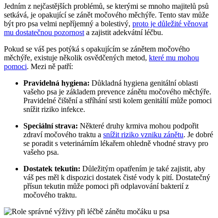
Jedním z nejčastějších problémů, se kterými se mnoho majitelů psů
setkává, je opakující se zánět močového měchýře. Tento stav může
být pro psa velmi nepříjemný a bolestivý,
proto je důležité věnovat
mu dostatečnou pozornost
a zajistit adekvátní léčbu.
Pokud se váš pes potýká s opakujícím se zánětem močového
měchýře, existuje několik osvědčených metod,
které mu mohou
pomoci
. Mezi ně patří:
Pravidelná hygiena:
Důkladná hygiena genitální oblasti
vašeho psa je základem prevence zánětu močového měchýře.
Pravidelné čištění a stříhání srsti kolem genitálií může pomoci
snížit riziko infekce.
Speciální strava:
Některé druhy krmiva mohou podpořit
zdraví močového traktu a
snížit riziko vzniku zánětu
. Je dobré
se poradit s veterinárním lékařem ohledně vhodné stravy pro
vašeho psa.
Dostatek tekutin:
Důležitým opatřením je také zajistit, aby
váš pes měl k dispozici dostatek čisté vody k pití. Dostatečný
přísun tekutin může pomoci při odplavování bakterií z
močového traktu.