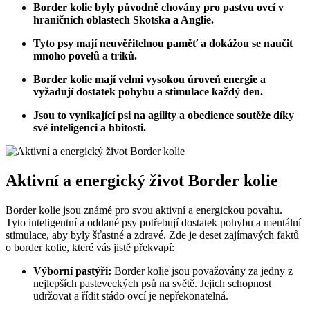
Border kolie byly původně chovány pro pastvu ovcí v
hraničních oblastech Skotska a Anglie.
Tyto psy mají neuvěřitelnou paměť a dokážou se naučit
mnoho povelů a triků.
Border kolie mají velmi vysokou úroveň energie a
vyžadují dostatek pohybu a stimulace každý den.
Jsou to vynikající psi na agility a obedience soutěže díky
své inteligenci a hbitosti.
Aktivní a energický život Border kolie
Border kolie jsou známé pro svou aktivní a energickou povahu.
Tyto inteligentní a oddané psy potřebují dostatek pohybu a mentální
stimulace, aby byly šťastné a zdravé. Zde je deset zajímavých faktů
o border kolie, které vás jistě překvapí:
Výborní pastýři:
Border kolie jsou považovány za jedny z
nejlepších pasteveckých psů na světě. Jejich schopnost
udržovat a řídit stádo ovcí je nepřekonatelná.