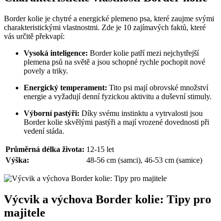
Border kolie je chytré a energické plemeno psa, které zaujme svými
charakteristickými vlastnostmi. Zde je 10 zajímavých faktů, které
vás určitě překvapí:
Vysoká inteligence:
Border kolie patří mezi nejchytřejší
plemena psů na světě a jsou schopné rychle pochopit nové
povely a triky.
Energický temperament:
Tito psi mají obrovské množství
energie a vyžadují denní fyzickou aktivitu a duševní stimuly.
Výborní pastýři:
Díky svému instinktu a vytrvalosti jsou
Border kolie skvělými pastýři a mají vrozené dovednosti při
vedení stáda.
Průměrná délka života:
12-15 let
Výška:
48-56 cm (samci), 46-53 cm (samice)
Výcvik a výchova Border kolie: Tipy pro
majitele