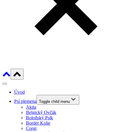
Úvod
Psí plemena
Toggle child menu
Akita
Belgický Ovčák
Boloňský Psík
Border Kolie
Corgi