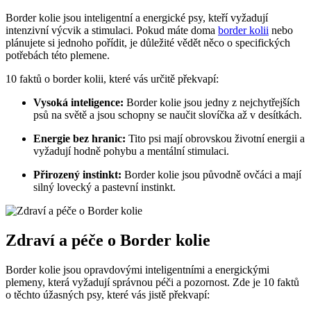
Border kolie jsou inteligentní a energické psy, kteří vyžadují
intenzivní výcvik a stimulaci. Pokud máte doma
border kolii
nebo
plánujete si jednoho pořídit, je důležité vědět něco o specifických
potřebách této plemene.
10 faktů o border kolii, které vás určitě překvapí:
Vysoká inteligence:
Border kolie jsou jedny z nejchytřejších
psů na světě a jsou schopny se naučit slovíčka až v desítkách.
Energie bez hranic:
Tito psi mají obrovskou životní energii a
vyžadují hodně pohybu a mentální stimulaci.
Přirozený instinkt:
Border kolie jsou původně ovčáci a mají
silný lovecký a pastevní instinkt.
Zdraví a péče o Border kolie
Border kolie jsou opravdovými inteligentními a energickými
plemeny, která vyžadují správnou péči a pozornost. Zde je 10 faktů
o těchto úžasných psy, které vás jistě překvapí: