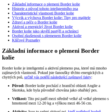
Základní informace o plemeni Border kolie
Historie a původ tohoto inteligentního psa
Charakteristické vlastnosti Border kolie
Výcvik a výchova Border kolie: Tipy pro majitele
Zdraví a péče o Border kolie
Aktivní a energický život Border kolie
Border kolie jako skvělí pastýři a ochránci
Osobní zkušenosti s plemenem Border kolie
Klíčové Poznatky
Základní informace o plemeni Border
kolie
Border kolie je inteligentní a aktivní plemeno psa, které má mnoho
zajímavých vlastností. Pokud jste fanoušky těchto energických a
chytrých psů,
určitě vás potěší následující zajímavé fakty
:
Původ:
Border kolie pochází z hraniční oblasti Anglie a
Skotska, kde byla původně chována jako ohařský pes.
Velikost:
Tito psi patří mezi středně velké až velké plemeno s
hmotností mezi 12-20 kg a výškou mezi 46-56 cm.
Aktivita:
Jsou to velmi aktivní psi,
kteří potřebují hodně