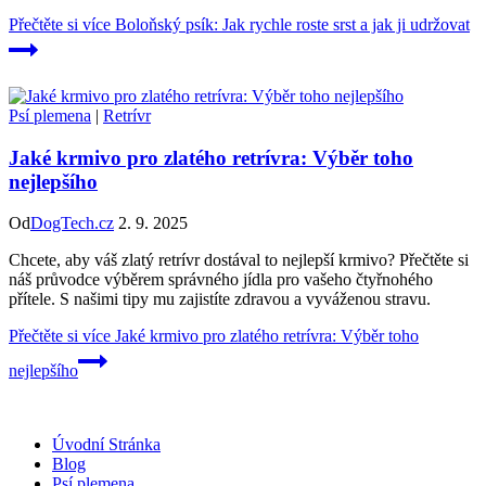
Přečtěte si více
Boloňský psík: Jak rychle roste srst a jak ji udržovat
Psí plemena
|
Retrívr
Jaké krmivo pro zlatého retrívra: Výběr toho
nejlepšího
Od
DogTech.cz
2. 9. 2025
Chcete, aby váš zlatý retrívr dostával to nejlepší krmivo? Přečtěte si
náš průvodce výběrem správného jídla pro vašeho čtyřnohého
přítele. S našimi tipy mu zajistíte zdravou a vyváženou stravu.
Přečtěte si více
Jaké krmivo pro zlatého retrívra: Výběr toho
nejlepšího
Úvodní Stránka
Blog
Psí plemena