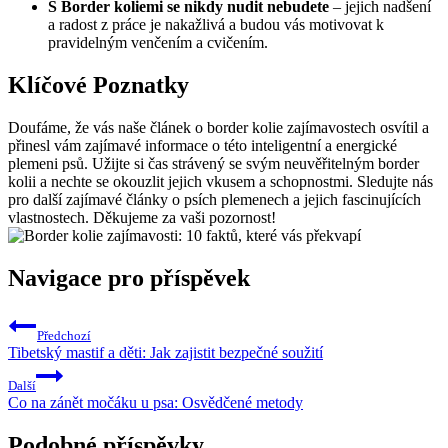
S Border koliemi se nikdy nudit nebudete
– jejich nadšení
a radost z práce je nakažlivá a budou vás motivovat k
pravidelným venčením a cvičením.
Klíčové Poznatky
Doufáme, že vás naše článek o border kolie zajímavostech osvítil a
přinesl vám zajímavé informace o této inteligentní a energické
plemeni psů. Užijte si čas strávený se svým neuvěřitelným border
kolii a nechte se okouzlit jejich vkusem a schopnostmi. Sledujte nás
pro další zajímavé články o psích plemenech a jejich fascinujících
vlastnostech. Děkujeme za vaši pozornost!
Navigace pro příspěvek
Předchozí
Tibetský mastif a děti: Jak zajistit bezpečné soužití
Další
Co na zánět močáku u psa: Osvědčené metody
Podobné příspěvky