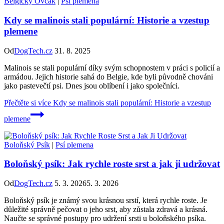
Belgický Ovčák
|
Psí plemena
Kdy se malinois stali populární: Historie a vzestup
plemene
Od
DogTech.cz
31. 8. 2025
Malinois se stali populární díky svým schopnostem v práci s policií a
armádou. Jejich historie sahá do Belgie, kde byli původně chováni
jako pastevečtí psi. Dnes jsou oblíbení i jako společníci.
Přečtěte si více
Kdy se malinois stali populární: Historie a vzestup
plemene
Boloňský Psík
|
Psí plemena
Boloňský psík: Jak rychle roste srst a jak ji udržovat
Od
DogTech.cz
5. 3. 2026
5. 3. 2026
Boloňský psík je známý svou krásnou srstí, která rychle roste. Je
důležité správně pečovat o jeho srst, aby zůstala zdravá a krásná.
Naučte se správné postupy pro udržení srsti u boloňského psíka.