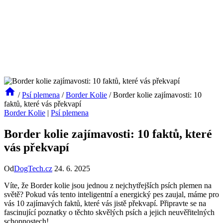
/
Psí plemena
/
Border Kolie
/
Border kolie zajímavosti: 10
faktů, které vás překvapí
Border Kolie
|
Psí plemena
Border kolie zajímavosti: 10 faktů, které
vás překvapí
Od
DogTech.cz
24. 6. 2025
Víte, že Border kolie jsou jednou z nejchytřejších psích plemen na
světě? Pokud vás tento inteligentní a energický pes zaujal, máme pro
vás 10 zajímavých faktů, které vás jistě překvapí. Připravte se na
fascinující poznatky o těchto skvělých psích a jejich neuvěřitelných
schopnostech!