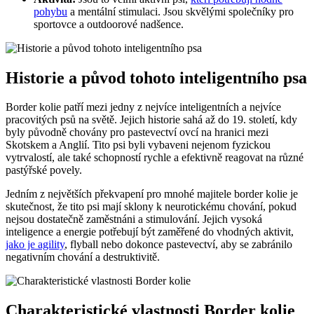
pohybu
a mentální stimulaci. Jsou skvělými společníky pro
sportovce a outdoorové nadšence.
Historie a původ tohoto inteligentního psa
Border kolie patří mezi jedny z nejvíce inteligentních a nejvíce
pracovitých psů na světě. Jejich historie sahá až do 19. století, kdy
byly původně chovány pro pastevectví ovcí na hranici mezi
Skotskem a Anglií. Tito psi byli vybaveni nejenom fyzickou
vytrvalostí, ale také schopností rychle a efektivně reagovat na různé
pastýřské povely.
Jedním z největších překvapení pro mnohé majitele border kolie je
skutečnost, že tito psi mají sklony k neurotickému chování, pokud
nejsou dostatečně zaměstnáni a stimulování. Jejich vysoká
inteligence a energie potřebují být zaměřené do vhodných aktivit,
jako je agility
, flyball nebo dokonce pastevectví, aby se zabránilo
negativním chování a destruktivitě.
Charakteristické vlastnosti Border kolie