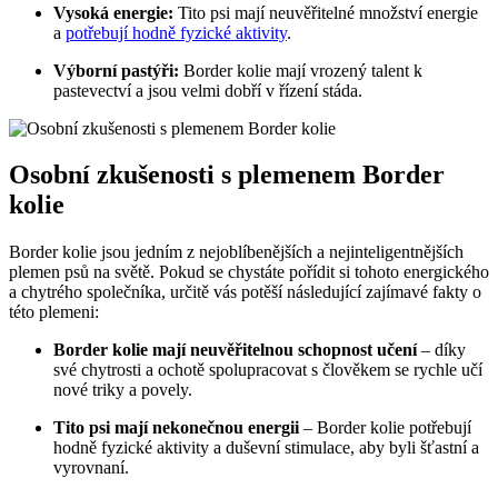
Vysoká energie:
Tito psi mají neuvěřitelné množství energie
a
potřebují hodně fyzické aktivity
.
Výborní pastýři:
Border kolie mají vrozený talent k
pastevectví a jsou velmi dobří v řízení stáda.
Osobní zkušenosti s plemenem Border
kolie
Border kolie jsou jedním z nejoblíbenějších a nejinteligentnějších
plemen psů na světě. Pokud se chystáte pořídit si tohoto energického
a chytrého společníka, určitě vás potěší následující zajímavé fakty o
této plemeni:
Border kolie mají neuvěřitelnou schopnost učení
– díky
své chytrosti a ochotě spolupracovat s člověkem se rychle učí
nové triky a povely.
Tito psi mají nekonečnou energii
– Border kolie potřebují
hodně fyzické aktivity a duševní stimulace, aby byli šťastní a
vyrovnaní.