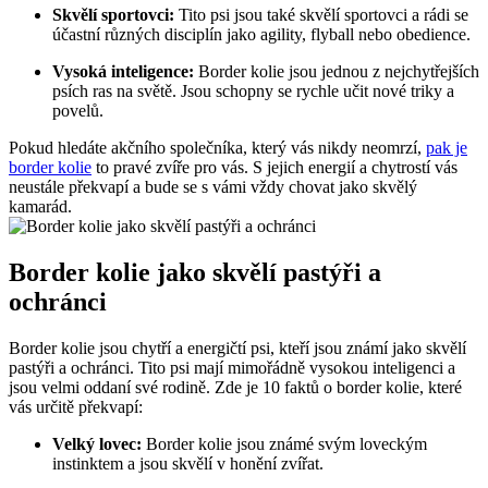
Skvělí sportovci:
Tito psi jsou také skvělí sportovci a rádi se
účastní různých disciplín jako agility, flyball nebo obedience.
Vysoká inteligence:
Border kolie jsou jednou z nejchytřejších
psích ras na světě. Jsou schopny se rychle učit nové triky a
povelů.
Pokud hledáte akčního společníka, který vás nikdy neomrzí,
pak je
border kolie
to pravé zvíře pro vás. S jejich energií a chytrostí vás
neustále překvapí a bude se s vámi vždy chovat jako skvělý
kamarád.
Border kolie jako skvělí pastýři a
ochránci
Border kolie jsou chytří a energičtí psi, kteří jsou známí jako skvělí
pastýři a ochránci. Tito psi mají mimořádně vysokou inteligenci a
jsou velmi oddaní své rodině. Zde je 10 faktů o border kolie, které
vás určitě překvapí:
Velký lovec:
Border kolie jsou známé svým loveckým
instinktem a jsou skvělí v honění zvířat.