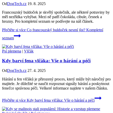
Od
DogTech.cz
19. 8. 2025
Francouzský buldoček je skvělý společník, ale některé potraviny by
měl nezřídka vyhýbat. Mezi ně patří čokoláda, cibule, česnek a
hrozny. Pro kompletní seznam se podívejte na náš článek.
Přečtěte si více
Co francouzský buldoček nesmí jíst? Kompletní
seznam
Psí plemena
|
Vlčák
Kdy barví fena vlčáka: Vše o hárání a péči
Od
DogTech.cz
27. 4. 2025
Hárání u fen vlčáků je přirozený proces, který může být náročný pro
majitele. Je důležité se naučit rozpoznat signály hárání a poskytnout
fenečce správnou péči. Veškeré informace najdete v našem článku.
Přečtěte si více
Kdy barví fena vlčáka: Vše o hárání a péči