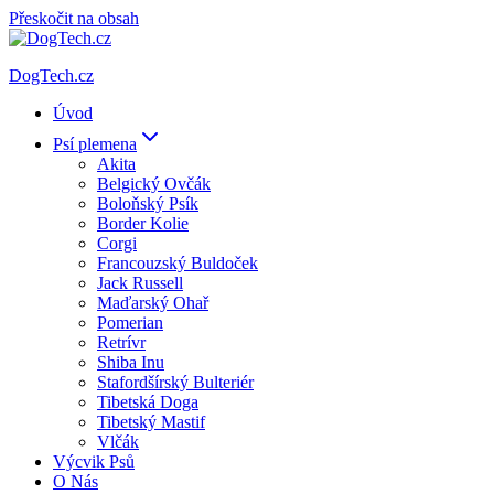
Přeskočit na obsah
DogTech.cz
Úvod
Psí plemena
Akita
Belgický Ovčák
Boloňský Psík
Border Kolie
Corgi
Francouzský Buldoček
Jack Russell
Maďarský Ohař
Pomerian
Retrívr
Shiba Inu
Stafordšírský Bulteriér
Tibetská Doga
Tibetský Mastif
Vlčák
Výcvik Psů
O Nás