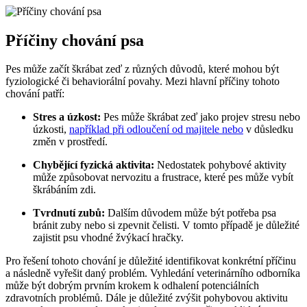
Příčiny chování psa
Pes může začít škrábat zeď z různých důvodů, které mohou být
fyziologické či behaviorální povahy. Mezi hlavní příčiny tohoto
chování patří:
Stres a úzkost:
Pes může škrábat zeď jako projev stresu nebo
úzkosti,
například při odloučení od majitele nebo
v důsledku
změn v prostředí.
Chybějící fyzická aktivita:
Nedostatek pohybové aktivity
může způsobovat nervozitu a frustrace, které pes může vybít
škrábáním zdi.
Tvrdnutí zubů:
Dalším důvodem může být potřeba psa
bránit zuby nebo si zpevnit čelisti. V tomto případě je důležité
zajistit psu vhodné žvýkací hračky.
Pro řešení tohoto chování je důležité identifikovat konkrétní příčinu
a následně vyřešit daný problém. Vyhledání veterinárního odborníka
může být dobrým prvním krokem k odhalení potenciálních
zdravotních problémů. Dále je důležité zvýšit pohybovou aktivitu