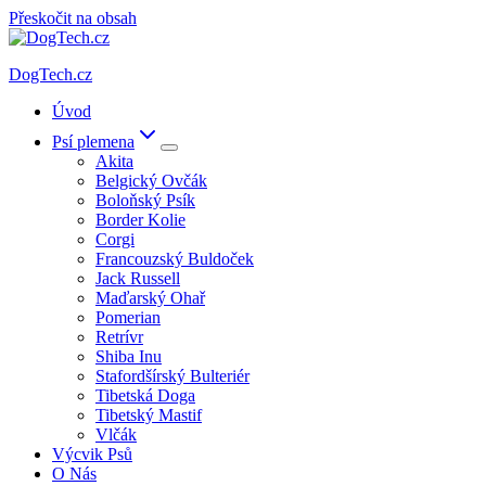
Přeskočit na obsah
DogTech.cz
Úvod
Psí plemena
Akita
Belgický Ovčák
Boloňský Psík
Border Kolie
Corgi
Francouzský Buldoček
Jack Russell
Maďarský Ohař
Pomerian
Retrívr
Shiba Inu
Stafordšírský Bulteriér
Tibetská Doga
Tibetský Mastif
Vlčák
Výcvik Psů
O Nás