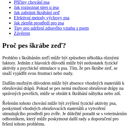
Příčiny chování psa
Jak rozpoznat stres u psa
Jak zabránit škrábání zeď
Efektivní metody výchovy psa
Jak zlepšit prostředí pro psa
Tipy pro udržení zdravého vztahu s psem
Závěrem
Proč pes škrábe zeď?
Problém s škrábáním zeďí může být způsoben několika různými
faktory. Jedním z hlavních důvodů může být nedostatek fyzické
aktivity a psychické stimulace u psa. Tím, že pes škrábe zeď, se
snaží vyjádřit svou frustraci nebo nudy.
Dalším možným důvodem může být absence vhodných materiálů k
obrušování drápů. Pokud se pes nemá možnost obrušovat drápy na
správných površích, může se obrátit k škrábání nábytku nebo zdí.
Řešením tohoto chování může být zvýšení fyzické aktivity psa,
poskytnutí vhodných obrušovacích materiálů a vytvoření
stimulujícího prostředí pro zvíře. Je důležité poradit se s veterinárním
odborníkem, který může poskytnout další rady a doporučení pro
řešení tohoto problému.