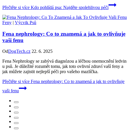
Přečtěte si více
Kdo pohlídá psa: Najděte spolehlivou péči
Feny
|
Výcvik Psů
Fena nephrology: Co to znamená a jak to ovlivňuje
vaši fenu
Od
DogTech.cz
22. 6. 2025
Fena Nephrology se zabývá diagnózou a léčbou onemocnění ledvin
u psů. Je důležité rozumět tomu, jak toto ovlivní zdraví vaší feny a
jak můžete zajistit nejlepší péči pro vašeho mazlíčka.
Přečtěte si více
Fena nephrology: Co to znamená a jak to ovlivňuje
vaši fenu