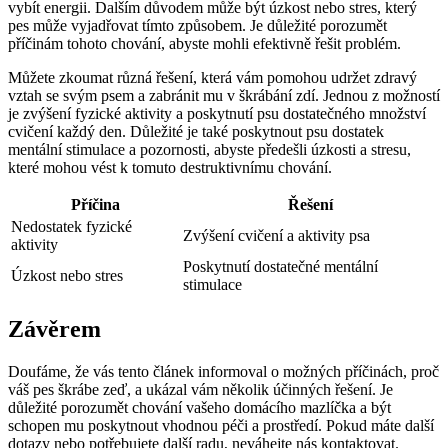
vybít energii. Dalším důvodem může být úzkost nebo stres, který
pes může vyjadřovat tímto způsobem. Je důležité porozumět
příčinám tohoto chování, abyste mohli efektivně řešit problém.
Můžete zkoumat různá řešení, která vám pomohou udržet zdravý
vztah se svým psem a zabránit mu v škrábání zdí. Jednou z možností
je zvýšení fyzické aktivity a poskytnutí psu dostatečného množství
cvičení každý den. Důležité je také poskytnout psu dostatek
mentální stimulace a pozornosti, abyste předešli úzkosti a stresu,
které mohou vést k tomuto destruktivnímu chování.
Příčina
Řešení
Nedostatek fyzické
Zvýšení cvičení a aktivity psa
aktivity
Poskytnutí dostatečné mentální
Úzkost nebo stres
stimulace
Závěrem
Doufáme, že vás tento článek informoval o možných příčinách, proč
váš pes škrábe zeď, a ukázal vám několik účinných řešení. Je
důležité porozumět chování vašeho domácího mazlíčka a být
schopen mu poskytnout vhodnou péči a prostředí. Pokud máte další
dotazy nebo potřebujete další radu, neváhejte nás kontaktovat.