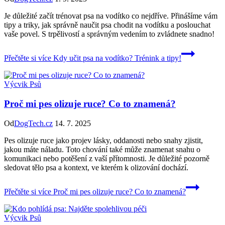
Je důležité začít trénovat psa na vodítko co nejdříve. Přinášíme vám
tipy a triky, jak správně naučit psa chodit na vodítku a poslouchat
vaše povel. S trpělivostí a správným vedením to zvládnete snadno!
Přečtěte si více
Kdy učit psa na vodítko? Trénink a tipy!
Výcvik Psů
Proč mi pes olizuje ruce? Co to znamená?
Od
DogTech.cz
14. 7. 2025
Pes olizuje ruce jako projev lásky, oddanosti nebo snahy zjistit,
jakou máte náladu. Toto chování také může znamenat snahu o
komunikaci nebo potěšení z vaší přítomnosti. Je důležité pozorně
sledovat tělo psa a kontext, ve kterém k olizování dochází.
Přečtěte si více
Proč mi pes olizuje ruce? Co to znamená?
Výcvik Psů