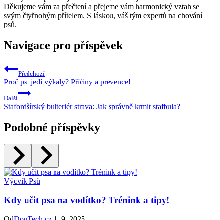
Děkujeme vám za přečtení a přejeme vám harmonický vztah se
svým čtyřnohým přítelem. S láskou, váš tým expertů na chování
psů.
Navigace pro příspěvek
Předchozí
Proč psi jedí výkaly? Příčiny a prevence!
Další
Stafordšírský bulteriér strava: Jak správně krmit stafbula?
Podobné příspěvky
Výcvik Psů
Kdy učit psa na vodítko? Trénink a tipy!
Od
DogTech.cz
1. 9. 2025