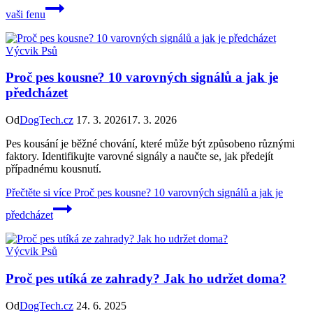
vaši fenu
Výcvik Psů
Proč pes kousne? 10 varovných signálů a jak je
předcházet
Od
DogTech.cz
17. 3. 2026
17. 3. 2026
Pes kousání je běžné chování, které může být způsobeno různými
faktory. Identifikujte varovné signály a naučte se, jak předejít
případnému kousnutí.
Přečtěte si více
Proč pes kousne? 10 varovných signálů a jak je
předcházet
Výcvik Psů
Proč pes utíká ze zahrady? Jak ho udržet doma?
Od
DogTech.cz
24. 6. 2025