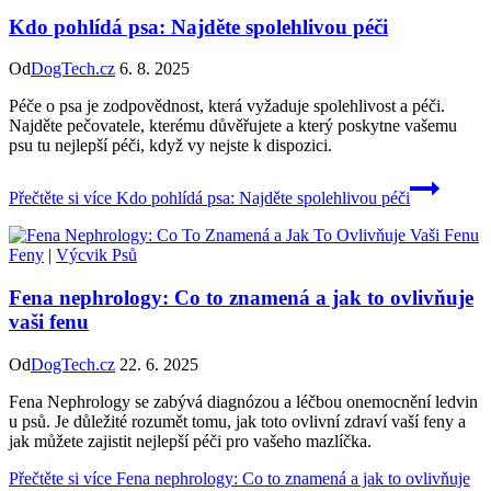
Kdo pohlídá psa: Najděte spolehlivou péči
Od
DogTech.cz
6. 8. 2025
Péče o psa je zodpovědnost, která vyžaduje spolehlivost a péči.
Najděte pečovatele, kterému důvěřujete a který poskytne vašemu
psu tu nejlepší péči, když vy nejste k dispozici.
Přečtěte si více
Kdo pohlídá psa: Najděte spolehlivou péči
Feny
|
Výcvik Psů
Fena nephrology: Co to znamená a jak to ovlivňuje
vaši fenu
Od
DogTech.cz
22. 6. 2025
Fena Nephrology se zabývá diagnózou a léčbou onemocnění ledvin
u psů. Je důležité rozumět tomu, jak toto ovlivní zdraví vaší feny a
jak můžete zajistit nejlepší péči pro vašeho mazlíčka.
Přečtěte si více
Fena nephrology: Co to znamená a jak to ovlivňuje