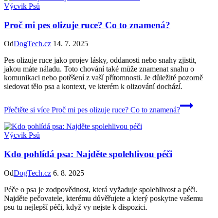
Výcvik Psů
Proč mi pes olizuje ruce? Co to znamená?
Od
DogTech.cz
14. 7. 2025
Pes olizuje ruce jako projev lásky, oddanosti nebo snahy zjistit,
jakou máte náladu. Toto chování také může znamenat snahu o
komunikaci nebo potěšení z vaší přítomnosti. Je důležité pozorně
sledovat tělo psa a kontext, ve kterém k olizování dochází.
Přečtěte si více
Proč mi pes olizuje ruce? Co to znamená?
Výcvik Psů
Kdo pohlídá psa: Najděte spolehlivou péči
Od
DogTech.cz
6. 8. 2025
Péče o psa je zodpovědnost, která vyžaduje spolehlivost a péči.
Najděte pečovatele, kterému důvěřujete a který poskytne vašemu
psu tu nejlepší péči, když vy nejste k dispozici.