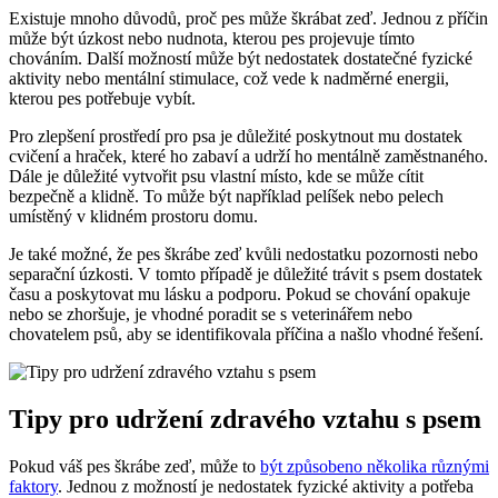
Existuje mnoho důvodů, proč pes může škrábat zeď. Jednou z příčin
může být úzkost nebo nudnota, kterou pes projevuje tímto
chováním. Další možností může být nedostatek dostatečné fyzické
aktivity nebo mentální stimulace, což vede k nadměrné energii,
kterou pes potřebuje vybít.
Pro zlepšení prostředí pro psa je důležité poskytnout mu dostatek
cvičení a hraček, které ho zabaví a udrží ho mentálně zaměstnaného.
Dále je důležité vytvořit psu vlastní místo, kde se může cítit
bezpečně a klidně. To může být například pelíšek nebo pelech
umístěný v klidném prostoru domu.
Je také možné, že pes škrábe zeď kvůli nedostatku pozornosti nebo
separační úzkosti. V tomto případě je důležité trávit s psem dostatek
času a poskytovat mu lásku a podporu. Pokud se chování opakuje
nebo se zhoršuje, je vhodné poradit se s veterinářem nebo
chovatelem psů, aby se identifikovala příčina a našlo vhodné řešení.
Tipy pro udržení zdravého vztahu s psem
Pokud váš pes škrábe zeď, může to
být způsobeno několika různými
faktory
. Jednou z možností je nedostatek fyzické aktivity a potřeba