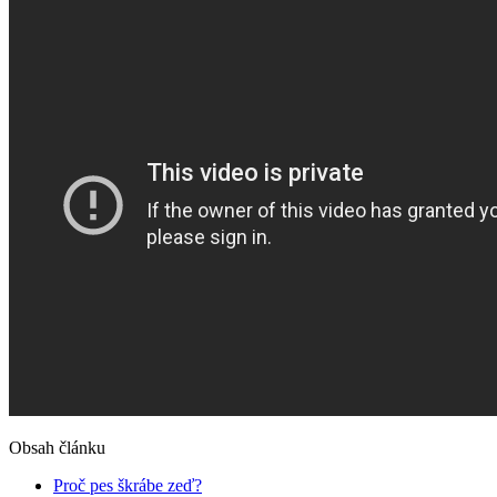
Obsah článku
Proč pes škrábe zeď?