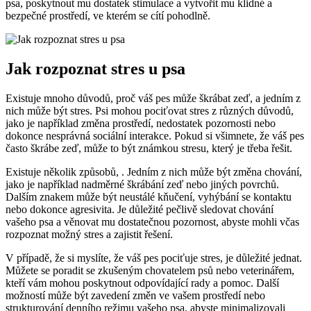
psa, poskytnout mu dostatek stimulace a vytvořit mu klidné a
bezpečné prostředí, ve kterém se cítí pohodlně.
Jak rozpoznat stres u psa
Existuje mnoho důvodů, proč váš pes může škrábat zeď, a jedním z
nich může být stres. Psi mohou pociťovat stres z různých důvodů,
jako je například změna prostředí, nedostatek pozornosti nebo
dokonce nesprávná sociální interakce. Pokud si všimnete, že váš pes
často škrábe zeď, může to být známkou stresu, který je třeba řešit.
Existuje několik způsobů, . Jedním z nich může být změna chování,
jako je například nadměrné škrábání zeď nebo jiných povrchů.
Dalším znakem může být neustálé kňučení, vyhýbání se kontaktu
nebo dokonce agresivita. Je důležité pečlivě sledovat chování
vašeho psa a věnovat mu dostatečnou pozornost, abyste mohli včas
rozpoznat možný stres a zajistit řešení.
V případě, že si myslíte, že váš pes pociťuje stres, je důležité jednat.
Můžete se poradit se zkušeným chovatelem psů nebo veterinářem,
kteří vám mohou poskytnout odpovídající rady a pomoc. Další
možností může být zavedení změn ve vašem prostředí nebo
strukturování denního režimu vašeho psa, abyste minimalizovali