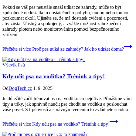
Pokud se váš pes neustále snaží utíkat ze zahrady, může to být
způsobené nedostatkem dostatečného pohybu, nudou nebo touhou
pozkoumat okolí. Ujistěte se, že má dostatek cvičení a pozornosti,
aby zůstal šťastný a spokojený, a zvážte možnost zabezpečení
zahrady plotem nebo monitorováním pomocí bezpečnostního
zařízení.
Přečtěte si více
Proč pes utíká ze zahrady? Jak ho udržet doma?
Výcvik Psů
Kdy učit psa na vodítko? Trénink a tipy!
Od
DogTech.cz
1. 9. 2025
Je důležité začít trénovat psa na vodítko co nejdříve. Přinášíme vám
tipy a triky, jak správně naučit psa chodit na vodítku a poslouchat
vaše povel. S trpělivostí a správným vedením to zvládnete snadno!
Přečtěte si více
Kdy učit psa na vodítko? Trénink a tipy!