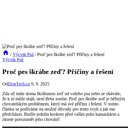
/
Výcvik Psů
/
Proč pes škrábe zeď? Příčiny a řešení
Výcvik Psů
Proč pes škrábe zeď? Příčiny a řešení
Od
DogTech.cz
9. 9. 2025
Zda už máte doma škrábanou zeď od vašeho psa nebo se obáváte,
že k ní může dojít, není třeba zoufat. Proč pes škrábe zeď je běžným
chovatelským problémem, který má své příčiny i řešení. V tomto
článku se podíváme na možné důvody pro tento zvyk a jak mu
předcházet. Buďte jedním krokem před vaším psím kamarádem a
zkuste porozumět jeho chování!