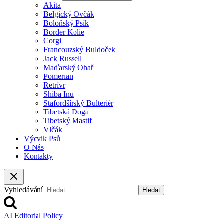
Akita
Belgický Ovčák
Boloňský Psík
Border Kolie
Corgi
Francouzský Buldoček
Jack Russell
Maďarský Ohař
Pomerian
Retrívr
Shiba Inu
Stafordšírský Bulteriér
Tibetská Doga
Tibetský Mastif
Vlčák
Výcvik Psů
O Nás
Kontakty
Vyhledávání
AI Editorial Policy