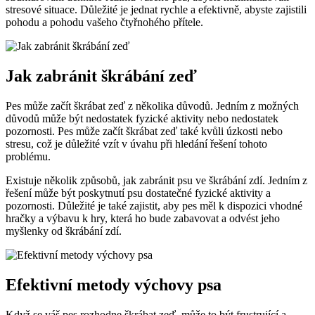
stresové situace. Důležité je jednat rychle a efektivně, abyste zajistili
pohodu a pohodu vašeho čtyřnohého přítele.
Jak zabránit škrábání zeď
Pes může začít škrábat zeď z několika důvodů. Jedním z možných
důvodů může být nedostatek fyzické aktivity nebo nedostatek
pozornosti. Pes může začít škrábat zeď také kvůli úzkosti nebo
stresu, což je důležité vzít v úvahu při hledání řešení tohoto
problému.
Existuje několik způsobů, jak zabránit psu ve škrábání zdí. Jedním z
řešení může být poskytnutí psu dostatečné fyzické aktivity a
pozornosti. Důležité je také zajistit, aby pes měl k dispozici vhodné
hračky a výbavu k hry, která ho bude zabavovat a odvést jeho
myšlenky od škrábání zdí.
Efektivní metody výchovy psa
Když se váš pes rozhodne škrábat zeď, může to být frustrující a