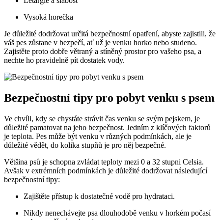
Letargie a slabost
Vysoká horečka
Je důležité dodržovat určitá bezpečnostní opatření, abyste zajistili, že
váš pes zůstane v bezpečí, ať už je venku horko nebo studeno.
Zajistěte proto dobře větraný a stíněný prostor pro vašeho psa, a
nechte ho pravidelně pít dostatek vody.
Bezpečnostní tipy pro pobyt venku s psem
Ve chvíli, kdy se chystáte strávit čas venku se svým pejskem, je
důležité pamatovat na jeho bezpečnost. Jedním z klíčových faktorů
je teplota. Pes může být venku v různých podmínkách, ale je
důležité vědět, do kolika stupňů je pro něj bezpečné.
Většina psů je schopna zvládat teploty mezi 0 a 32 stupni Celsia.
Avšak v extrémních podmínkách je důležité dodržovat následující
bezpečnostní tipy:
Zajištěte přístup k dostatečné vodě pro hydrataci.
Nikdy nenechávejte psa dlouhodobě venku v horkém počasí