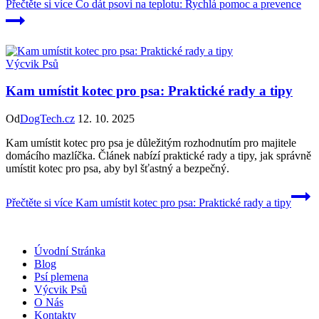
Přečtěte si více
Co dát psovi na teplotu: Rychlá pomoc a prevence
Výcvik Psů
Kam umístit kotec pro psa: Praktické rady a tipy
Od
DogTech.cz
12. 10. 2025
Kam umístit kotec pro psa je důležitým rozhodnutím pro majitele
domácího mazlíčka. Článek nabízí praktické rady a tipy, jak správně
umístit kotec pro psa, aby byl šťastný a bezpečný.
Přečtěte si více
Kam umístit kotec pro psa: Praktické rady a tipy
Úvodní Stránka
Blog
Psí plemena
Výcvik Psů
O Nás
Kontakty