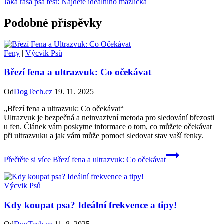
Jaká rasa psa test: Najděte ideálního mazlíčka
Podobné příspěvky
Feny
|
Výcvik Psů
Březí fena a ultrazvuk: Co očekávat
Od
DogTech.cz
19. 11. 2025
„Březí fena a ultrazvuk: Co očekávat“
Ultrazvuk je bezpečná a neinvazivní metoda pro sledování březosti
u fen. Článek vám poskytne informace o tom, co můžete očekávat
při ultrazvuku a jak vám může pomoci sledovat stav vaší fenky.
Přečtěte si více
Březí fena a ultrazvuk: Co očekávat
Výcvik Psů
Kdy koupat psa? Ideální frekvence a tipy!