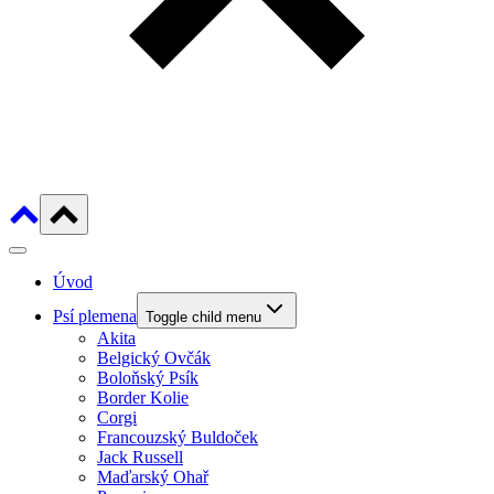
Úvod
Psí plemena
Toggle child menu
Akita
Belgický Ovčák
Boloňský Psík
Border Kolie
Corgi
Francouzský Buldoček
Jack Russell
Maďarský Ohař