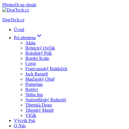
Přeskočit na obsah
DogTech.cz
Úvod
Psí plemena
Akita
Belgický Ovčák
Boloňský Psík
Border Kolie
Corgi
Francouzský Buldoček
Jack Russell
Maďarský Ohař
Pomerian
Retrívr
Shiba Inu
Stafordšírský Bulteriér
Tibetská Doga
Tibetský Mastif
Vlčák
Výcvik Psů
O Nás