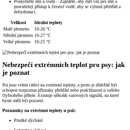
Poskytněte stín a vodu – Zajistěte, aby měl váš pes stín a
pravidelný přístup k čerstvé vodě, aby se vyhnul přehřátí a
dehydrataci.
Velikost
Ideální teploty
Malé plemeno
10-26 °C
Střední plemeno
10-27 °C
Velké plemeno
10-25 °C
Nebezpečí extrémních teplot pro psy: jak
je poznat
Psi jsou velmi citliví na extrémní teploty, a proto je důležité být
schopen rozpoznat příznaky přehřátí nebo podchlazení u vašeho
čtyřnohého přítele. Existuje několik varovných signálů, na které
byste měli být pozorní.
Poznámky na extrémní teploty u psů:
Prudké dýchání