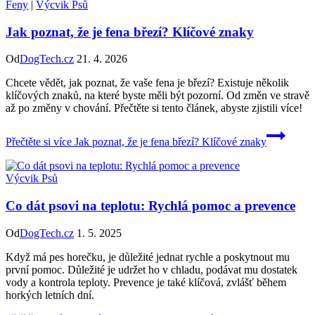
Feny
|
Výcvik Psů
Jak poznat, že je fena březí? Klíčové znaky
Od
DogTech.cz
21. 4. 2026
Chcete vědět, jak poznat, že vaše fena je březí? Existuje několik
klíčových znaků, na které byste měli být pozorní. Od změn ve stravě
až po změny v chování. Přečtěte si tento článek, abyste zjistili více!
Přečtěte si více
Jak poznat, že je fena březí? Klíčové znaky
Výcvik Psů
Co dát psovi na teplotu: Rychlá pomoc a prevence
Od
DogTech.cz
1. 5. 2025
Když má pes horečku, je důležité jednat rychle a poskytnout mu
první pomoc. Důležité je udržet ho v chladu, podávat mu dostatek
vody a kontrola teploty. Prevence je také klíčová, zvlášť během
horkých letních dní.