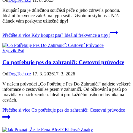
Od
DogTech.cz
11. 8. 2025
Koupání psa je důležitou součástí péče o jeho zdraví a pohodu.
Ideální frekvence záleží na typu srsti a životním stylu psa. Náš
článek vám poskytne užitečné tipy!
Přečtěte si více
Kdy koupat psa? Ideální frekvence a tipy!
Výcvik Psů
Co potřebuje pes do zahraničí: Cestovní průvodce
Od
DogTech.cz
17. 3. 2026
17. 3. 2026
V našem průvodci „Co Potřebuje Pes Do Zahraničí“ najdete veškeré
informace o cestování se psem v zahraničí. Od očkování a pasů po
pravidla v cizích zemích. Ideální pro každého psího milovníka na
cestách.
Přečtěte si více
Co potřebuje pes do zahraničí: Cestovní průvodce