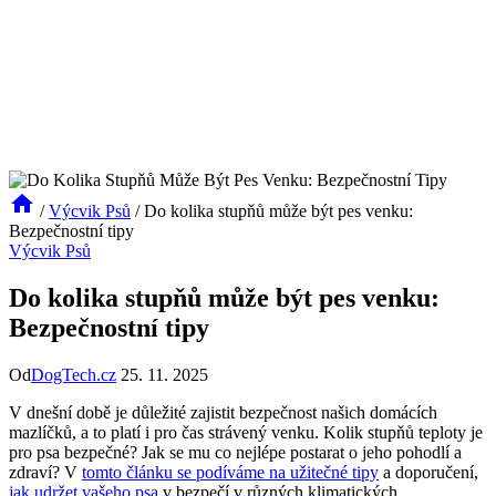
/
Výcvik Psů
/
Do kolika stupňů může být pes venku:
Bezpečnostní tipy
Výcvik Psů
Do kolika stupňů může být pes venku:
Bezpečnostní tipy
Od
DogTech.cz
25. 11. 2025
V dnešní době je důležité zajistit bezpečnost našich domácích
mazlíčků, a to platí i pro čas strávený venku. Kolik stupňů teploty je
pro psa bezpečné? Jak se mu co nejlépe postarat o jeho pohodlí a
zdraví? V
tomto článku se podíváme na užitečné tipy
a doporučení,
jak udržet vašeho psa
v bezpečí v různých klimatických