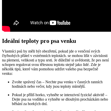
Ideální teploty pro psa venku
Vlastníci psů by měli být obezřetní, pokud jde o venčení svých
čtyřnohých přátel v extrémních teplotách. se mohou lišit v závislosti
na plemeni, velikosti a typu srsti. Je důležité si uvědomit, že pes není
schopen regulovat svou tělesnou teplotu stejně jako lidé. Zde je
několik tipů, které vám pomohou udržet vašeho psa bezpečně
venku:
Zvolte správný čas – Nechte psa venku v časných ranních
hodinách nebo večer, kdy jsou teploty mírnější.
Pokud je příliš horko, vyhněte se intenzivní fyzické aktivitě –
Dejte psa na vodítko a vyhněte se dlouhým procházkám nebo
běhání za horkých dní.