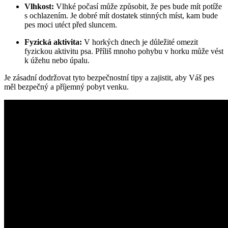
Vlhkost:
Vlhké počasí může způsobit, že pes bude mít potíže
s ochlazením. Je dobré mít dostatek stinných míst, kam bude
pes moci utéct před sluncem.
Fyzická aktivita:
V horkých dnech je důležité omezit
fyzickou aktivitu psa. Příliš mnoho pohybu v horku může vést
k úžehu nebo úpalu.
Je zásadní dodržovat tyto bezpečnostní tipy a zajistit, aby Váš pes
měl bezpečný a příjemný pobyt venku.