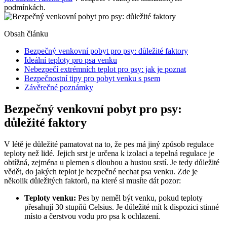
podmínkách.
Obsah článku
Bezpečný venkovní pobyt pro psy: důležité faktory
Ideální teploty pro psa venku
Nebezpečí extrémních teplot pro psy: jak je poznat
Bezpečnostní tipy pro pobyt venku s psem
Závěrečné poznámky
Bezpečný venkovní pobyt pro psy:
důležité faktory
V létě je důležité pamatovat na to, že pes má jiný způsob regulace
teploty než lidé. Jejich srst je určena k izolaci a tepelná regulace je
obtížná, zejména u plemen s dlouhou a hustou srstí. Je tedy důležité
vědět, do jakých teplot je bezpečné nechat psa venku. Zde je
několik důležitých faktorů, na které si musíte dát pozor:
Teploty venku:
Pes by neměl být venku, pokud teploty
přesahují 30 stupňů Celsius. Je důležité mít k dispozici stinné
místo a čerstvou vodu pro psa k ochlazení.