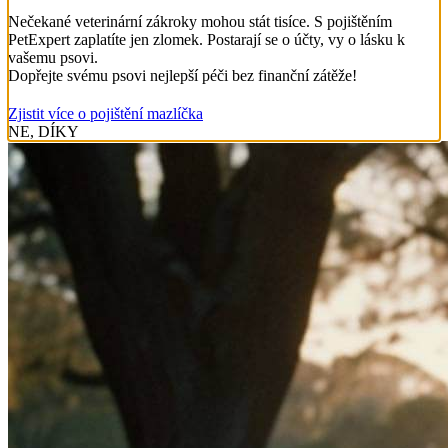
Nečekané veterinární zákroky mohou stát tisíce. S pojištěním
PetExpert zaplatíte jen zlomek. Postarají se o účty, vy o lásku k
vašemu psovi.
Dopřejte svému psovi nejlepší péči bez finanční zátěže!
Zjistit více o pojištění mazlíčka
NE, DÍKY