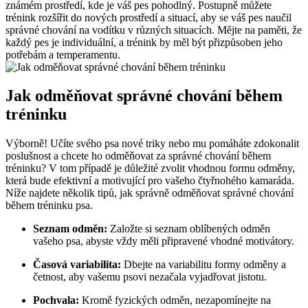
známém prostředí, kde je váš pes pohodlný. Postupně můžete
trénink rozšířit do nových prostředí a situací, aby se váš pes naučil
správné chování na vodítku v různých situacích. Mějte na paměti, že
každý pes je individuální, a trénink by měl být přizpůsoben jeho
potřebám a temperamentu.
Jak odměňovat správné chování během
tréninku
Výborně! Učíte svého psa nové triky nebo mu pomáháte zdokonalit
poslušnost a chcete ho odměňovat za správné chování během
tréninku? V tom případě je důležité zvolit vhodnou formu odměny,
která bude efektivní a motivující pro vašeho čtyřnohého kamaráda.
Níže najdete několik tipů, jak správně odměňovat správné chování
během tréninku psa.
Seznam odměn:
Založte si seznam oblíbených odměn
vašeho psa, abyste vždy měli připravené vhodné motivátory.
Časová variabilita:
Dbejte na variabilitu formy odměny a
četnost, aby vašemu psovi nezačala vyjadřovat jistotu.
Pochvala:
Kromě fyzických odměn, nezapomínejte na