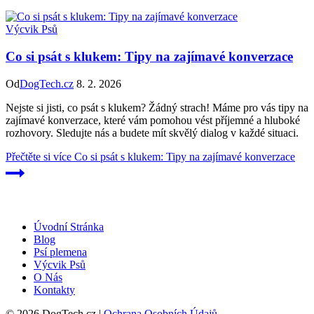
Výcvik Psů
Co si psát s klukem: Tipy na zajímavé konverzace
Od
DogTech.cz
8. 2. 2026
Nejste si jisti, co psát s klukem? Žádný strach! Máme pro vás tipy na
zajímavé konverzace, které vám pomohou vést příjemné a hluboké
rozhovory. Sledujte nás a budete mít skvělý dialog v každé situaci.
Přečtěte si více
Co si psát s klukem: Tipy na zajímavé konverzace
Úvodní Stránka
Blog
Psí plemena
Výcvik Psů
O Nás
Kontakty
© 2026 DogTech.cz |
Ochrana Osobních Údajů