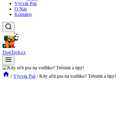
Výcvik Psů
O Nás
Kontakty
DogTech.cz
/
Výcvik Psů
/
Kdy učit psa na vodítko? Trénink a tipy!