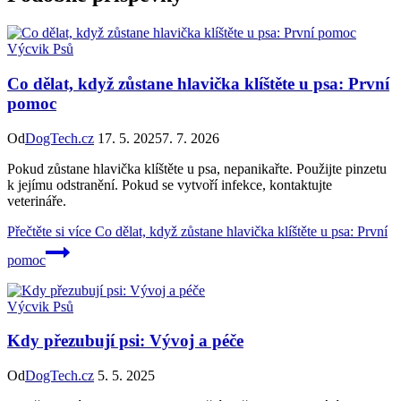
Výcvik Psů
Co dělat, když zůstane hlavička klíštěte u psa: První
pomoc
Od
DogTech.cz
17. 5. 2025
7. 7. 2026
Pokud zůstane hlavička klíštěte u psa, nepanikařte. Použijte pinzetu
k jejímu odstranění. Pokud se vytvoří infekce, kontaktujte
veterináře.
Přečtěte si více
Co dělat, když zůstane hlavička klíštěte u psa: První
pomoc
Výcvik Psů
Kdy přezubují psi: Vývoj a péče
Od
DogTech.cz
5. 5. 2025