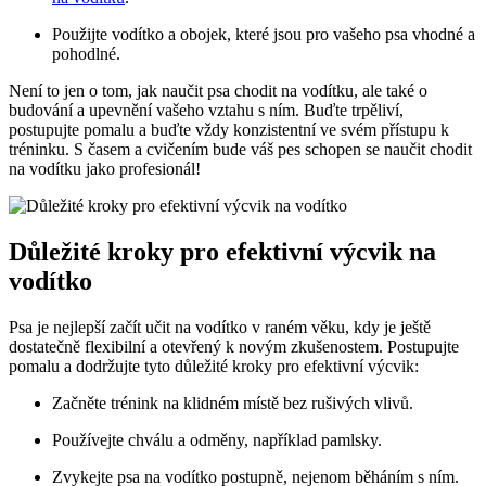
Použijte vodítko a obojek, které jsou pro vašeho psa vhodné a
pohodlné.
Není to jen o tom, jak naučit psa chodit na vodítku, ale také o
budování a upevnění vašeho vztahu s ním. Buďte trpěliví,
postupujte pomalu a buďte vždy konzistentní ve svém přístupu k
tréninku. S časem a cvičením bude váš pes schopen se naučit chodit
na vodítku jako profesionál!
Důležité kroky pro efektivní výcvik na
vodítko
Psa je nejlepší začít učit na vodítko v raném věku, kdy je ještě
dostatečně flexibilní a otevřený k novým zkušenostem. Postupujte
pomalu a dodržujte tyto důležité kroky pro efektivní výcvik:
Začněte trénink na klidném místě bez rušivých vlivů.
Používejte chválu a odměny, například pamlsky.
Zvykejte psa na vodítko postupně, nejenom běháním s ním.