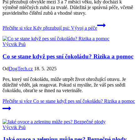
Psi přezubují obvykle mezi 3 a 7 měsíci věku, kdy dochází k
výměně mléčných zubů za trvalé. Důležitá je správná péče, včetně
pravidelného čištění zubů a vhodné stravy.
Přečtěte si více
Kdy přezubují psi: Vývoj a péče
Výcvik Psů
Co se stane když pes sní čokoládu? Rizika a pomoc
Od
DogTech.cz
18. 5. 2025
Pes, který sní čokoládu, může utrpět život ohrožující otravu. Je
důležité vědět, jak reagovat. Pokud si myslíte, že váš pes snědl
čokoládu, obraťte se ihned na veterináře.
Přečtěte si více
Co se stane když pes sní čokoládu? Rizika a pomoc
Výcvik Psů
Jaké ovoce a zeleninu může pes? Bezpečné plody