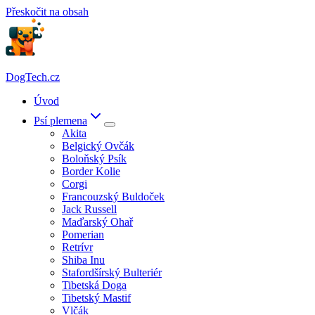
Přeskočit na obsah
DogTech.cz
Úvod
Psí plemena
Akita
Belgický Ovčák
Boloňský Psík
Border Kolie
Corgi
Francouzský Buldoček
Jack Russell
Maďarský Ohař
Pomerian
Retrívr
Shiba Inu
Stafordšírský Bulteriér
Tibetská Doga
Tibetský Mastif
Vlčák