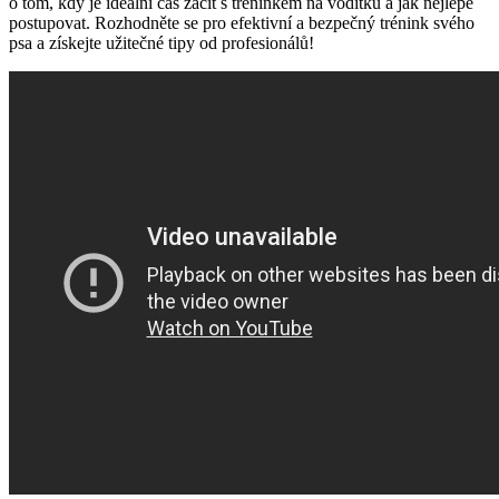
o tom, kdy je ideální čas začít s tréninkem na vodítku a jak nejlépe
postupovat. Rozhodněte se pro efektivní a bezpečný trénink svého
psa a získejte užitečné tipy od profesionálů!