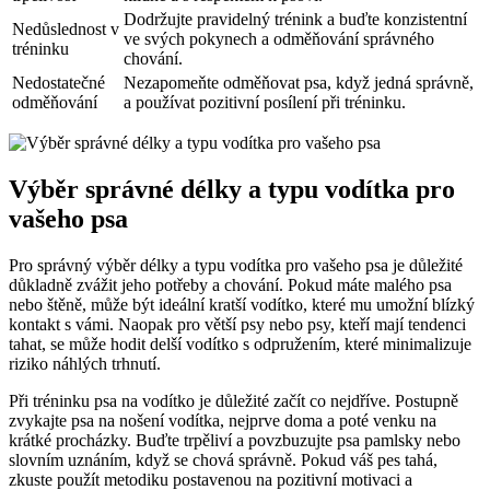
Dodržujte pravidelný trénink a buďte konzistentní
Nedůslednost v
ve svých pokynech a odměňování správného
tréninku
chování.
Nedostatečné
Nezapomeňte odměňovat psa, když jedná správně,
odměňování
a používat pozitivní posílení při tréninku.
Výběr správné délky a typu vodítka pro
vašeho psa
Pro správný výběr délky a typu vodítka pro vašeho psa je důležité
důkladně zvážit jeho potřeby a chování. Pokud máte malého psa
nebo štěně, může být ideální kratší vodítko, které mu umožní blízký
kontakt s vámi. Naopak pro větší psy nebo psy, kteří mají tendenci
tahat, se může hodit delší vodítko s odpružením, které minimalizuje
riziko náhlých trhnutí.
Při tréninku psa na vodítko je důležité začít co nejdříve. Postupně
zvykajte psa na nošení vodítka, nejprve doma a poté venku na
krátké procházky. Buďte trpěliví a povzbuzujte psa pamlsky nebo
slovním uznáním, když se chová správně. Pokud váš pes tahá,
zkuste použít metodiku postavenou na pozitivní motivaci a