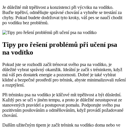
Je důležité mít trpělivost a konzistenci při výcviku na vodítko.
Buďte trpěliví, odměňujte správné chování a vyhněte se trestání za
chyby. Pokud budete dodržovat tyto kroky, váš pes se naučí chodit
po vodítku bez problémů.
Tipy pro řešení problémů při učení psa
na vodítko
Pokud jste se rozhodli začít trénovat svého psa na vodítko, je
důležité vybrat správný okamžik. Ideální je začít s tréninkem, když
má váš pes dostatek energie a pozornosti. Dobré je také vybírat
klidné a bezpečné prostředí pro trénink, abyste minimalizovali rušení
a rozptýlení.
Při tréninku psa na vodítko je klíčové mít trpělivost a být důslední.
Každý pes se učí v jiném tempu, a proto je důležité neustupovat ze
stanovených pravidel a postupovat pomalu. Podporujte svého psa
pozitivním posilováním a odměňováním, když provádí požadované
chování.
Dalším užitečným tipem je začít trénink na vodítko doma nebo ve