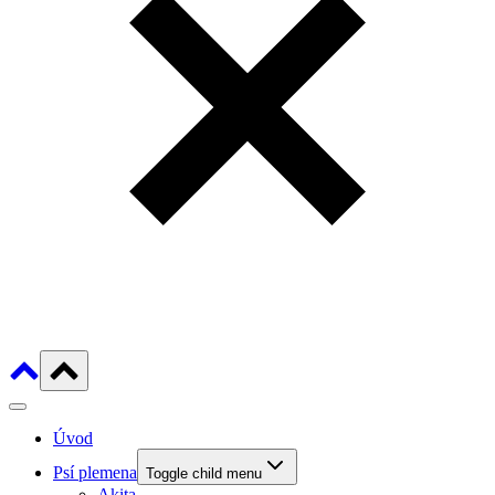
Úvod
Psí plemena
Toggle child menu
Akita