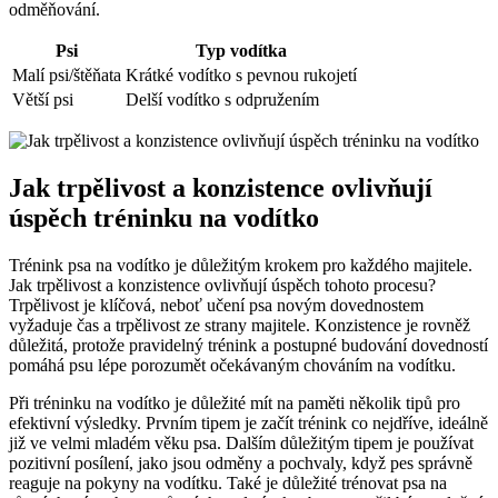
odměňování.
Psi
Typ vodítka
Malí psi/štěňata
Krátké vodítko s pevnou rukojetí
Větší psi
Delší vodítko s odpružením
Jak trpělivost a konzistence ovlivňují
úspěch tréninku na vodítko
Trénink psa na vodítko je důležitým krokem pro každého majitele.
Jak trpělivost a konzistence ovlivňují úspěch tohoto procesu?
Trpělivost je klíčová, neboť učení psa novým dovednostem
vyžaduje čas a trpělivost ze strany majitele. Konzistence je rovněž
důležitá, protože pravidelný trénink a postupné budování dovedností
pomáhá psu lépe porozumět očekávaným chováním na vodítku.
Při tréninku na vodítko je důležité mít na paměti několik tipů pro
efektivní výsledky. Prvním tipem je začít trénink co nejdříve, ideálně
již ve velmi mladém věku psa. Dalším důležitým tipem je používat
pozitivní posílení, jako jsou odměny a pochvaly, když pes správně
reaguje na pokyny na vodítku. Také je důležité trénovat psa na