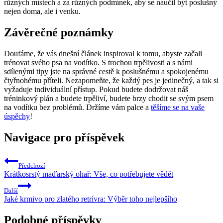
různých místech a za různých podmínek, aby se naučil být poslušný
nejen doma, ale i venku.
Závěrečné poznámky
Doufáme, že vás dnešní článek inspiroval k tomu, abyste začali
trénovat svého psa na vodítko. S trochou trpělivosti a s námi
sdílenými tipy jste na správné cestě k poslušnému a spokojenému
čtyřnohému příteli. Nezapomeňte, že každý pes je jedinečný, a tak si
vyžaduje individuální přístup. Pokud budete dodržovat náš
tréninkový plán a budete trpěliví, budete brzy chodit se svým psem
na vodítku bez problémů. Držíme vám palce a
těšíme se na vaše
úspěchy
!
Navigace pro příspěvek
Předchozí
Krátkosrstý maďarský ohař: Vše, co potřebujete vědět
Další
Jaké krmivo pro zlatého retrívra: Výběr toho nejlepšího
Podobné příspěvky