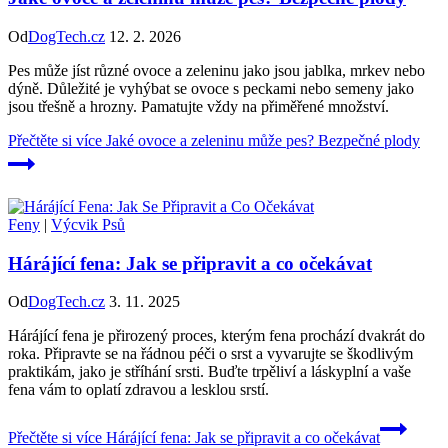
Od
DogTech.cz
12. 2. 2026
Pes může jíst různé ovoce a zeleninu jako jsou jablka, mrkev nebo
dýně. Důležité je vyhýbat se ovoce s peckami nebo semeny jako
jsou třešně a hrozny. Pamatujte vždy na přiměřené množství.
Přečtěte si více
Jaké ovoce a zeleninu může pes? Bezpečné plody
Feny
|
Výcvik Psů
Hárájící fena: Jak se připravit a co očekávat
Od
DogTech.cz
3. 11. 2025
Hárájící fena je přirozený proces, kterým fena prochází dvakrát do
roka. Připravte se na řádnou péči o srst a vyvarujte se škodlivým
praktikám, jako je stříhání srsti. Buďte trpěliví a láskyplní a vaše
fena vám to oplatí zdravou a lesklou srstí.
Přečtěte si více
Hárájící fena: Jak se připravit a co očekávat