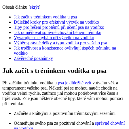
Obsah článku
[
skrýt
]
Jak začít s tréninkem vodítka u psa
Důležité kroky pro efektivní výcvik na vodítko
Tipy pro řešení problémů při učení psa na vodítko
Jak odměňovat správné chování během tréninku
Vyvarujte se chybám při výcviku na vodítko
Výběr správné délky a typu vodítka pro vašeho psa
Jak trpělivost a konzistence ovlivňují úspěch tréninku na
vodítko
Závěrečné poznámky
Jak začít s tréninkem vodítka u psa
Při začátku tréninku vodítka u
psa je důležité vzít
v úvahu věk a
temperament vašeho psa. Někteří psi se mohou naučit chodit na
vodítku velmi rychle, zatímco jiní mohou potřebovat více času a
trpělivosti. Zde jsou některé obecné tipy, které vám mohou pomoci
při tréninku:
Začněte s krátkými a pozitivními tréninkovými sezeními.
Odmeňujte svého psa za pozitivní chování a
správné chování
na vodítku
.