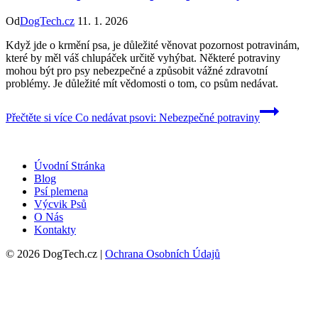
Od
DogTech.cz
11. 1. 2026
Když jde o krmění psa, je důležité věnovat pozornost potravinám,
které by měl váš chlupáček určitě vyhýbat. Některé potraviny
mohou být pro psy nebezpečné a způsobit vážné zdravotní
problémy. Je důležité mít vědomosti o tom, co psům nedávat.
Přečtěte si více
Co nedávat psovi: Nebezpečné potraviny
Úvodní Stránka
Blog
Psí plemena
Výcvik Psů
O Nás
Kontakty
© 2026 DogTech.cz |
Ochrana Osobních Údajů