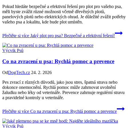
Pokud hledáte bezpečné a efektivní řešení pro plot pro vašeho psa,
měli byste zvážit různé možnosti včetně dřevěných plotů,
panelových plotů nebo elektrických ohrad. Je důležité zvážit potřeby
vašeho psa a lokalitu, kde bude plot umístěn.
Přečtěte si více
Jaký plot pro psa? Bezpečné a efektivní řešení!
Výcvik Psů
Co na zvracení u psa: Rychlá pomoc a prevence
Od
DogTech.cz
24. 2. 2026
Pes zvrací z různých důvodů, jako jsou stres, špatná strava nebo
dokonce onemocnění. Rychlá pomoc může zahrnovat uvolnění
žaludku nebo léky od veterináře. Prevence zahrnuje regulérní stravu
a pravidelné kontroly u veterináře.
Přečtěte si více
Co na zvracení u psa: Rychlá pomoc a prevence
Výcvik Psů