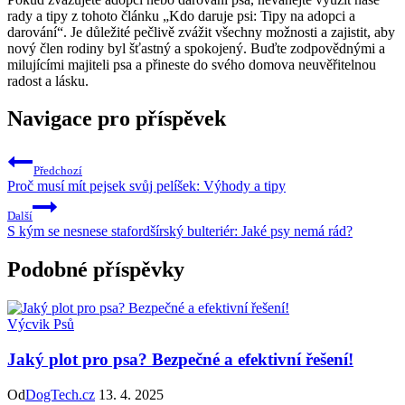
rady a tipy z tohoto článku „Kdo daruje psi: Tipy na adopci a
darování“. Je důležité pečlivě zvážit všechny možnosti a zajistit, aby
nový člen rodiny byl šťastný a spokojený. Buďte zodpovědnými a
milujícími majiteli psa a přineste do svého domova neuvěřitelnou
radost a lásku.
Navigace pro příspěvek
Předchozí
Proč musí mít pejsek svůj pelíšek: Výhody a tipy
Další
S kým se nesnese stafordšírský bulteriér: Jaké psy nemá rád?
Podobné příspěvky
Výcvik Psů
Jaký plot pro psa? Bezpečné a efektivní řešení!
Od
DogTech.cz
13. 4. 2025