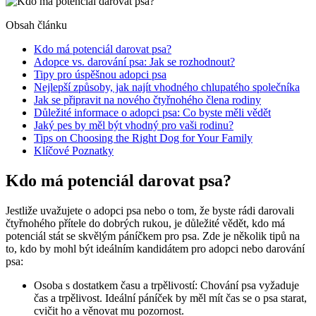
Obsah článku
Kdo má potenciál darovat psa?
Adopce vs. darování psa: Jak se rozhodnout?
Tipy pro úspěšnou adopci psa
Nejlepší způsoby, jak najít vhodného chlupatého společníka
Jak se připravit na nového čtyřnohého člena rodiny
Důležité informace o adopci psa: Co byste měli vědět
Jaký pes by měl být vhodný pro vaši rodinu?
Tips on Choosing the Right Dog for Your Family
Klíčové Poznatky
Kdo má potenciál darovat psa?
Jestliže uvažujete o adopci psa nebo o tom, že byste rádi darovali
čtyřnohého přítele do dobrých rukou, je důležité vědět, kdo má
potenciál stát se skvělým páníčkem pro psa. Zde je několik tipů na
to, kdo by mohl být ideálním kandidátem pro adopci nebo darování
psa:
Osoba s dostatkem času a trpělivostí: Chování psa vyžaduje
čas a trpělivost. Ideální páníček by měl mít čas se o psa starat,
cvičit ho a věnovat mu pozornost.