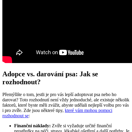
Adopce vs. darování psa: Jak se
rozhodnout?
Přemýšlíte o tom, jestli je pro vás lepší adoptovat psa nebo ho
darovat? Toto rozhodnutí není vždy jednoduché, ale existuje několik
faktorů, které byste měli zvážit, abyste udělali nejlepší volbu pro vás
i pro zvíře. Zde jsou některé tipy,
které vám mohou pomoci
rozhodnout se
:
Finanční náklady:
Zvíře si vyžaduje určité finanční
prostředky na péči, stravu, lékařské ošetření a další potřeby. Je