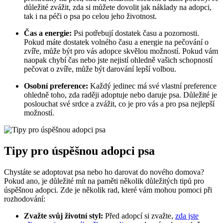
důležité zvážit, zda si můžete dovolit jak náklady na adopci,
tak i na péči o psa po celou jeho životnost.
Čas a energie:
Psi potřebují dostatek času a pozornosti.
Pokud máte dostatek volného času a energie na pečování o
zvíře, může být pro vás adopce skvělou možností. Pokud vám
naopak chybí čas nebo jste nejistí ohledně vašich schopností
pečovat o zvíře, může být darování lepší volbou.
Osobní preference:
Každý jedinec má své vlastní preference
ohledně toho, zda raději adoptuje nebo daruje psa. Důležité je
poslouchat své srdce a zvážit, co je pro vás a pro psa nejlepší
možností.
Tipy pro úspěšnou adopci psa
Chystáte se adoptovat psa nebo ho darovat do nového domova?
Pokud ano, je důležité mít na paměti několik důležitých tipů pro
úspěšnou adopci. Zde je několik rad, které vám mohou pomoci při
rozhodování:
Zvažte svůj životní styl:
Před adopcí si zvažte,
zda jste