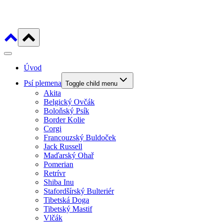
Úvod
Psí plemena
Toggle child menu
Akita
Belgický Ovčák
Boloňský Psík
Border Kolie
Corgi
Francouzský Buldoček
Jack Russell
Maďarský Ohař
Pomerian
Retrívr
Shiba Inu
Stafordšírský Bulteriér
Tibetská Doga
Tibetský Mastif
Vlčák