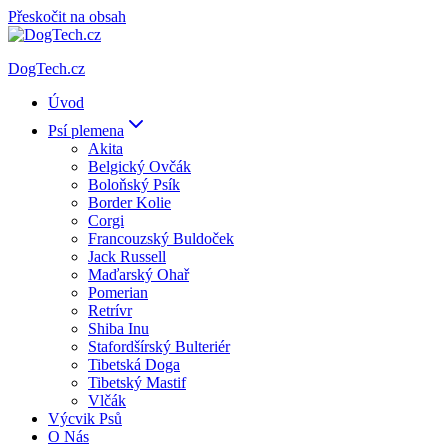
Přeskočit na obsah
DogTech.cz
Úvod
Psí plemena
Akita
Belgický Ovčák
Boloňský Psík
Border Kolie
Corgi
Francouzský Buldoček
Jack Russell
Maďarský Ohař
Pomerian
Retrívr
Shiba Inu
Stafordšírský Bulteriér
Tibetská Doga
Tibetský Mastif
Vlčák
Výcvik Psů
O Nás