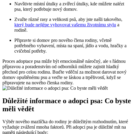
Navštivte místní útulky a zvířecí útulky, kde můžete nalézt
psa, který potřebuje nový domov.
Zvažte různé rasy a velikosti psů, aby jste našli takového,
který bude nejlépe vyhovovat vašemu životnímu stylu
a
rodině.
Připravte si domov pro nového člena rodiny, včetně
potřebného vybavení, místa na spaní, jídlo a vodu, hračky a
cvičební potřeby.
Proces adoptace psa může být emocionálně náročný, ale s řádnou
přípravou a poradenstvím od odborníků můžete zajistit hladký
přechod pro celou rodinu. Buďte vděční za možnost darovat nový
domov opuštěnému psu a veďte se láskou a trpělivostí, když se
připravujete na nového členka rodiny.
Důležité informace o adopci psa: Co byste
měli vědět
Výběr nového mazlíčka do rodiny je důležitým rozhodnutím, které
vyžaduje zvážení mnoha faktorů. Při adopci psa je důležité mít na
paměti následující body: