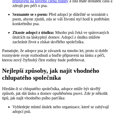
připraveni na nového člena rodiny
a zda máte dostatek času a
zdrojů pro péči o psa.
Seznamte se s psem:
Před adopcí je důležité se seznámit s
psem, abyste zjistili, zda se váš životní styl hodí k potřebám
konkrétního psa.
Zkuste adopci z útulku:
Mnoho psů čeká ve spárovaných
útulcích na láskyplný domov. Adopcí z útulku můžete
zachránit život a získat skvělého společníka.
Pamatujte, že adopce psa je závazek na mnoho let, proto si dobře
rozmyslete svoje rozhodnutí a buďte připraveni na lásku a péči,
kterou nový čtyřnohý člen rodiny bude potřebovat.
Nejlepší způsoby, jak najít vhodného
chlupatého společníka
Hledáte-li si chlupatého společníka, adopce může být skvělý
způsob, jak dát lásku a domov opuštěnému psovi. Zde je několik
tipů, jak najít vhodného psího parťáka:
Vyhledejte místní útulek nebo organizace, které se zabývají
adopcí psů.