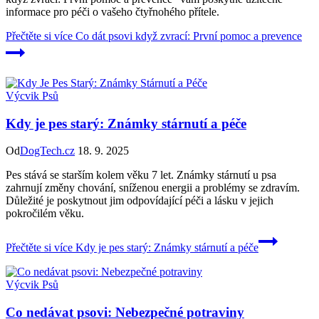
informace pro péči o vašeho čtyřnohého přítele.
Přečtěte si více
Co dát psovi když zvrací: První pomoc a prevence
Výcvik Psů
Kdy je pes starý: Známky stárnutí a péče
Od
DogTech.cz
18. 9. 2025
Pes stává se starším kolem věku 7 let. Známky stárnutí u psa
zahrnují změny chování, sníženou energii a problémy se zdravím.
Důležité je poskytnout jim odpovídající péči a lásku v jejich
pokročilém věku.
Přečtěte si více
Kdy je pes starý: Známky stárnutí a péče
Výcvik Psů
Co nedávat psovi: Nebezpečné potraviny