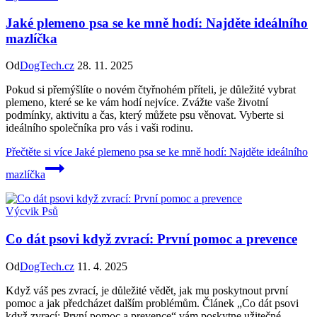
Jaké plemeno psa se ke mně hodí: Najděte ideálního
mazlíčka
Od
DogTech.cz
28. 11. 2025
Pokud si přemýšlíte o novém čtyřnohém příteli, je důležité vybrat
plemeno, které se ke vám hodí nejvíce. Zvážte vaše životní
podmínky, aktivitu a čas, který můžete psu věnovat. Vyberte si
ideálního společníka pro vás i vaši rodinu.
Přečtěte si více
Jaké plemeno psa se ke mně hodí: Najděte ideálního
mazlíčka
Výcvik Psů
Co dát psovi když zvrací: První pomoc a prevence
Od
DogTech.cz
11. 4. 2025
Když váš pes zvrací, je důležité vědět, jak mu poskytnout první
pomoc a jak předcházet dalším problémům. Článek „Co dát psovi
když zvrací: První pomoc a prevence“ vám poskytne užitečné