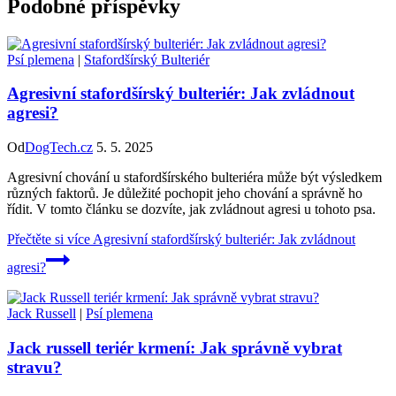
Podobné příspěvky
Psí plemena
|
Stafordšírský Bulteriér
Agresivní stafordšírský bulteriér: Jak zvládnout
agresi?
Od
DogTech.cz
5. 5. 2025
Agresivní chování u stafordšírského bulteriéra může být výsledkem
různých faktorů. Je důležité pochopit jeho chování a správně ho
řídit. V tomto článku se dozvíte, jak zvládnout agresi u tohoto psa.
Přečtěte si více
Agresivní stafordšírský bulteriér: Jak zvládnout
agresi?
Jack Russell
|
Psí plemena
Jack russell teriér krmení: Jak správně vybrat
stravu?