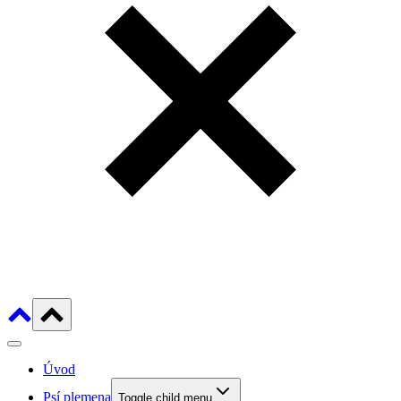
Úvod
Psí plemena
Toggle child menu