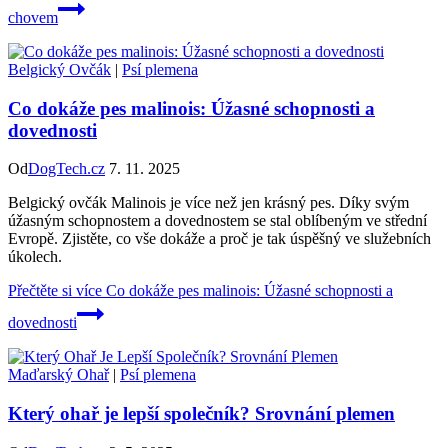
chovem
Belgický Ovčák
|
Psí plemena
Co dokáže pes malinois: Úžasné schopnosti a
dovednosti
Od
DogTech.cz
7. 11. 2025
Belgický ovčák Malinois je více než jen krásný pes. Díky svým
úžasným schopnostem a dovednostem se stal oblíbeným ve střední
Evropě. Zjistěte, co vše dokáže a proč je tak úspěšný ve služebních
úkolech.
Přečtěte si více
Co dokáže pes malinois: Úžasné schopnosti a
dovednosti
Maďarský Ohař
|
Psí plemena
Který ohař je lepší společník? Srovnání plemen