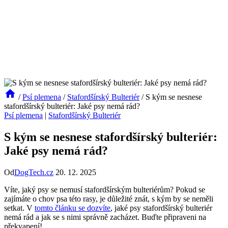
/
Psí plemena
/
Stafordšírský Bulteriér
/
S kým se nesnese
stafordšírský bulteriér: Jaké psy nemá rád?
Psí plemena
|
Stafordšírský Bulteriér
S kým se nesnese stafordšírský bulteriér:
Jaké psy nemá rád?
Od
DogTech.cz
20. 12. 2025
Víte, jaký psy se nemusí stafordšírským bulteriérům? Pokud se
zajímáte o chov psa této rasy, je důležité znát, s kým by se neměli
setkat. V
tomto článku se dozvíte
, jaké psy stafordšírský bulteriér
nemá rád a jak se s nimi správně zacházet. Buďte připraveni na
překvapení!