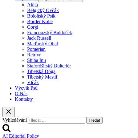
Akita
Belgický Ovčák
Boloňský Psík
Border Kolie
Corgi
Francouzský Buldoček
Jack Russell
Maďarský Ohař
Pomerian
Retrívr
Shiba Inu
Stafordšírský Bulteriér
Tibetská Doga
Tibetský Mastif
Vlčák
Výcvik Psů
O Nás
Kontakty
Vyhledávání
AI Editorial Policy