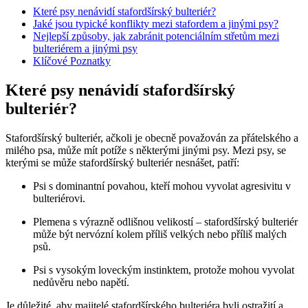
Které psy nenávidí stafordšírský bulteriér?
Jaké jsou typické konflikty mezi stafordem a jinými psy?
Nejlepší způsoby, jak zabránit potenciálním střetům mezi
bulteriérem a jinými psy
Klíčové Poznatky
Které psy nenávidí stafordšírský
bulteriér?
Stafordšírský bulteriér, ačkoli je obecně považován za přátelského a
milého psa, může mít potíže s některými jinými psy. Mezi psy, se
kterými se může stafordšírský bulteriér nesnášet, patří:
Psi s dominantní povahou, kteří mohou vyvolat agresivitu v
bulteriérovi.
Plemena s výrazně odlišnou velikostí – stafordšírský bulteriér
může být nervózní kolem příliš velkých nebo příliš malých
psů.
Psi s vysokým loveckým instinktem, protože mohou vyvolat
nedůvěru nebo napětí.
Je důležité, aby majitelé stafordšírského bulteriéra byli ostražití a