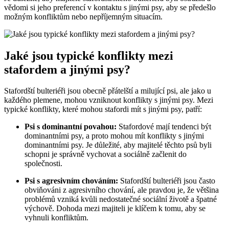
vědomi si jeho preferencí v kontaktu s jinými psy, aby se předešlo
možným konfliktům nebo nepříjemným situacím.
Jaké jsou typické konflikty mezi
stafordem a jinými psy?
Stafordští bulteriéři jsou obecně přátelští a milující psi, ale jako u
každého plemene, mohou vzniknout konflikty s jinými psy. Mezi
typické konflikty, které mohou stafordi mít s jinými psy, patří:
Psi s dominantní povahou:
Stafordové mají tendenci být
dominantními psy, a proto mohou mít konflikty s jinými
dominantními psy. Je důležité, aby majitelé těchto psů byli
schopni je správně vychovat a sociálně začlenit do
společnosti.
Psi s agresivním chováním:
Stafordští bulteriéři jsou často
obviňováni z agresivního chování, ale pravdou je, že většina
problémů vzniká kvůli nedostatečné sociální životě a špatné
výchově. Dohoda mezi majiteli je klíčem k tomu, aby se
vyhnuli konfliktům.