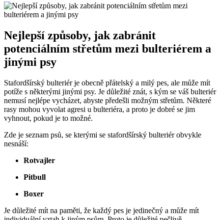
Nejlepší způsoby, jak zabránit
potenciálním střetům mezi bulteriérem a
jinými psy
Stafordšírský bulteriér je obecně přátelský a milý pes, ale může mít
potíže s některými jinými psy. Je důležité znát, s kým se váš bulteriér
nemusí nejlépe vycházet, abyste předešli možným střetům. Některé
rasy mohou vyvolat agresi u bulteriéra, a proto je dobré se jim
vyhnout, pokud je to možné.
Zde je seznam psů, se kterými se stafordšírský bulteriér obvykle
nesnáší:
Rotvajler
Pitbull
Boxer
Je důležité mít na paměti, že každý pes je jedinečný a může mít
individuální vztah k jiným psům. Proto je důležité pečlivě