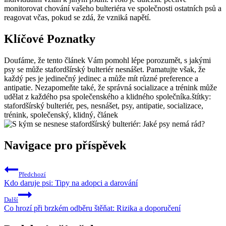
monitorovat chování vašeho bulteriéra ve společnosti ostatních psů a
reagovat včas, pokud se zdá, že vzniká napětí.
Klíčové Poznatky
Doufáme, že tento článek Vám pomohl lépe porozumět, s jakými
psy se může stafordšírský bulteriér nesnášet. Pamatujte však, že
každý pes je jedinečný jedinec a může mít různé preference a
antipatie. Nezapomeňte také, že správná socializace a trénink může
udělat z každého psa společenského a klidného společníka.štítky:
stafordšírský bulteriér, pes, nesnášet, psy, antipatie, socializace,
trénink, společenský, klidný, článek
Navigace pro příspěvek
Předchozí
Kdo daruje psi: Tipy na adopci a darování
Další
Co hrozí při brzkém odběru štěňat: Rizika a doporučení