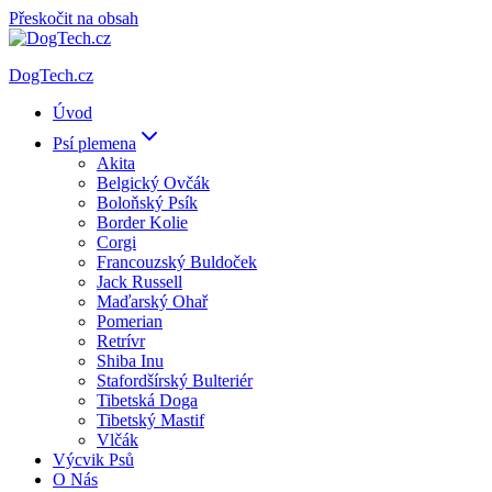
Přeskočit na obsah
DogTech.cz
Úvod
Psí plemena
Akita
Belgický Ovčák
Boloňský Psík
Border Kolie
Corgi
Francouzský Buldoček
Jack Russell
Maďarský Ohař
Pomerian
Retrívr
Shiba Inu
Stafordšírský Bulteriér
Tibetská Doga
Tibetský Mastif
Vlčák
Výcvik Psů
O Nás