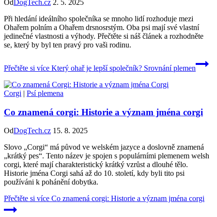
Od
DogTech.cz
2. 5. 2025
Při hledání ideálního společníka se mnoho lidí rozhoduje mezi
Ohařem polním a Ohařem drsnosrstým. Oba psi mají své vlastní
jedinečné vlastnosti a výhody. Přečtěte si náš článek a rozhodněte
se, který by byl ten pravý pro vaši rodinu.
Přečtěte si více
Který ohař je lepší společník? Srovnání plemen
Corgi
|
Psí plemena
Co znamená corgi: Historie a význam jména corgi
Od
DogTech.cz
15. 8. 2025
Slovo „Corgi“ má původ ve welském jazyce a doslovně znamená
„krátký pes“. Tento název je spojen s populárními plemenem welsh
corgi, které mají charakteristický krátký vzrůst a dlouhé tělo.
Historie jména Corgi sahá až do 10. století, kdy byli tito psi
používáni k pohánění dobytka.
Přečtěte si více
Co znamená corgi: Historie a význam jména corgi