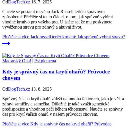
Od
DogTech.cz
16. 7. 2025
Chcete se postarat o svého Jack Russell teriéra správným
způsobem? Přečtěte si tento článek o tom, jak správně vybírat
vhodné krmivo pro vašeho psa. Ujistěte se, že mu poskytnete
vyváženou stravu pro zdravý a aktivní život.
Přečtěte si více
Jack russell teriér krmení: Jak správně vybrat stravu?
Maďarský Ohař
|
Psí plemena
Kdy je správný čas na krytí ohařů? Průvodce
chovem
Od
DogTech.cz
13. 8. 2025
Správný čas na krytí ohařů záleží na mnoha faktorech, jako je věk a
zdraví samičky a samečka. Důležité je také zvážit genetické
predispozice a vhodnou péči během těhotenství. Naučte se správný
čas pro krytí vašich ohařů v našem průvodci chovem.
Přečtěte si více
Kdy je správný čas na krytí ohařů? Průvodce