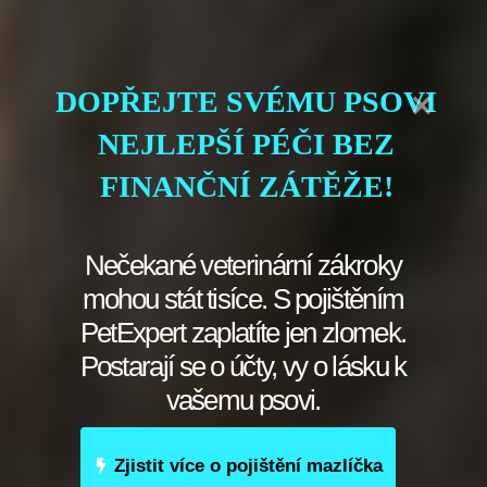
vyváženým tělem a silnými končetinami.
Temperament:
Špičková Tibetská doga je
DOPŘEJTE SVÉMU PSOVI
chytrý a odvážný pes se silným
charakterem, který je oddaný své rodině.
NEJLEPŠÍ PÉČI BEZ
FINANČNÍ ZÁTĚŽE!
Nečekané veterinární zákroky
mohou stát tisíce. S pojištěním
PetExpert zaplatíte jen zlomek.
Postarají se o účty, vy o lásku k
vašemu psovi.
Zjistit více o pojištění mazlíčka