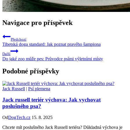
Navigace pro příspěvek
Předchozí
Tibetská doga standard: Jak poznat pravého šampiona
Další
Do jaké zoo může pes: Průvodce psími výletními místy
Podobné příspěvky
Jack Russell
|
Psí plemena
Jack russell teriér výchova: Jak vychovat
poslušného psa?
Od
DogTech.cz
15. 8. 2025
Chcete mít poslušného Jack Russell teriéra? Důkladná výchova je