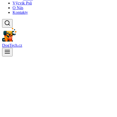
Výcvik Psů
O Nás
Kontakty
DogTech.cz