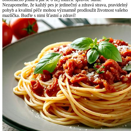
Nezapomeňte, že každý pes je jedinečný a zdravá strava, pravidelný
pohyb a kvalitní péče mohou významně prodloužit životnost vašeho
mazlíčka. Buďte s nimi šťastní a zdraví!