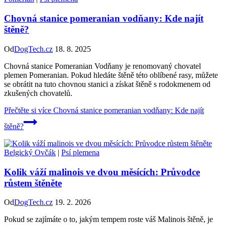
Chovná stanice pomeranian vodňany: Kde najít
štěně?
Od
DogTech.cz
18. 8. 2025
Chovná stanice Pomeranian Vodňany je renomovaný chovatel
plemen Pomeranian. Pokud hledáte štěně této oblíbené rasy, můžete
se obrátit na tuto chovnou stanici a získat štěně s rodokmenem od
zkušených chovatelů.
Přečtěte si více
Chovná stanice pomeranian vodňany: Kde najít
štěně?
Belgický Ovčák
|
Psí plemena
Kolik váží malinois ve dvou měsících: Průvodce
růstem štěněte
Od
DogTech.cz
19. 2. 2026
Pokud se zajímáte o to, jakým tempem roste váš Malinois štěně, je