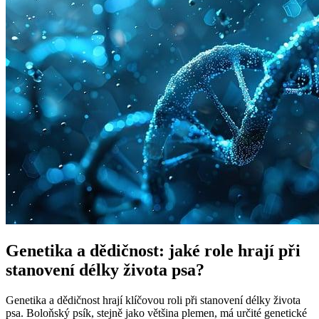
Genetika a dědičnost: jaké role hrají při
stanovení délky života psa?
Genetika a dědičnost hrají klíčovou roli při stanovení délky života
psa. Boloňský psík, stejně jako většina plemen, má určité genetické