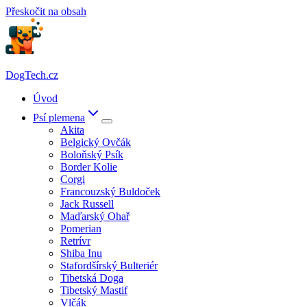
Přeskočit na obsah
DogTech.cz
Úvod
Psí plemena
Akita
Belgický Ovčák
Boloňský Psík
Border Kolie
Corgi
Francouzský Buldoček
Jack Russell
Maďarský Ohař
Pomerian
Retrívr
Shiba Inu
Stafordšírský Bulteriér
Tibetská Doga
Tibetský Mastif
Vlčák