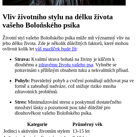
Vliv životního stylu na délku života
vašeho Boloňského psíka
Životní styl vašeho Boloňského psíka může mít významný vliv na
jeho délku života. Zde je několik důležitých faktorů, které mohou
ovlivnit kolik let
váš mazlíček bude žít
:
Strava:
Kvalitní strava bohatá na živiny je klíčem k
dlouhému a
zdravému životu vašeho psa
. Vyhněte se
potravinám s přílišným obsahem tuku a nekvalitních přísad.
Pohyb:
Pravidelný pohyb a cvičení pomáhají udržovat psa ve
formě a zabraňují nadváze, což snižuje riziko mnoha
zdravotních problémů.
Stres:
Minimalizování stresu a poskytnutí dostatečného
množství lásky a pozornosti jsou také důležité pro
dlouhověkost vašeho Boloňského psíka.
Kategorie
Průměrný věk
Jedinci s aktivním životním stylem
13-15 let