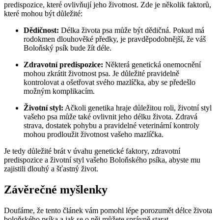
predispozice, které ovlivňují jeho životnost. Zde je několik faktorů,
které mohou být důležité:
Dědičnost:
Délka života psa může být dědičná. Pokud má
rodokmen dlouhověké předky, je pravděpodobnější, že váš
Boloňský psík bude žít déle.
Zdravotní predispozice:
Některá genetická onemocnění
mohou zkrátit životnost psa. Je důležité pravidelně
kontrolovat a ošetřovat svého mazlíčka, aby se předešlo
možným komplikacím.
Životní styl:
Ačkoli genetika hraje důležitou roli, životní styl
vašeho psa může také ovlivnit jeho délku života. Zdravá
strava, dostatek pohybu a pravidelné veterinární kontroly
mohou prodloužit životnost vašeho mazlíčka.
Je tedy důležité brát v úvahu genetické faktory, zdravotní
predispozice a životní styl vašeho Boloňského psíka, abyste mu
zajistili dlouhý a šťastný život.
Závěrečné myšlenky
Doufáme, že tento článek vám pomohl lépe porozumět délce života
boloňského psíka a jak se o něj můžete správně starat.