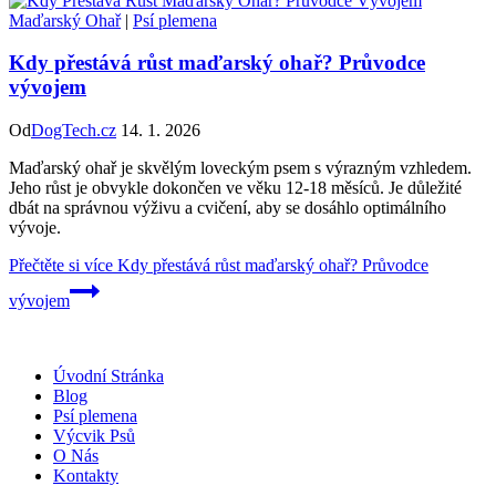
Maďarský Ohař
|
Psí plemena
Kdy přestává růst maďarský ohař? Průvodce
vývojem
Od
DogTech.cz
14. 1. 2026
Maďarský ohař je skvělým loveckým psem s výrazným vzhledem.
Jeho růst je obvykle dokončen ve věku 12-18 měsíců. Je důležité
dbát na správnou výživu a cvičení, aby se dosáhlo optimálního
vývoje.
Přečtěte si více
Kdy přestává růst maďarský ohař? Průvodce
vývojem
Úvodní Stránka
Blog
Psí plemena
Výcvik Psů
O Nás
Kontakty