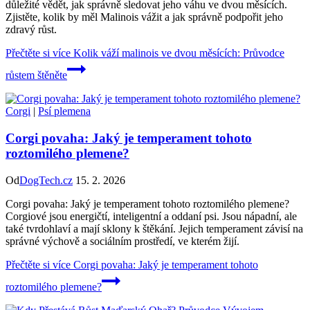
důležité vědět, jak správně sledovat jeho váhu ve dvou měsících.
Zjistěte, kolik by měl Malinois vážit a jak správně podpořit jeho
zdravý růst.
Přečtěte si více
Kolik váží malinois ve dvou měsících: Průvodce
růstem štěněte
Corgi
|
Psí plemena
Corgi povaha: Jaký je temperament tohoto
roztomilého plemene?
Od
DogTech.cz
15. 2. 2026
Corgi povaha: Jaký je temperament tohoto roztomilého plemene?
Corgiové jsou energičtí, inteligentní a oddaní psi. Jsou nápadní, ale
také tvrdohlaví a mají sklony k štěkání. Jejich temperament závisí na
správné výchově a sociálním prostředí, ve kterém žijí.
Přečtěte si více
Corgi povaha: Jaký je temperament tohoto
roztomilého plemene?