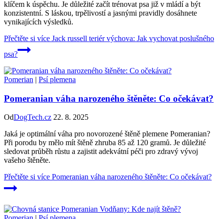
klíčem k úspěchu. Je důležité začít trénovat psa již v mládí a být
konzistentní. S láskou, trpělivostí a jasnými pravidly dosáhnete
vynikajících výsledků.
Přečtěte si více
Jack russell teriér výchova: Jak vychovat poslušného
psa?
Pomerian
|
Psí plemena
Pomeranian váha narozeného štěněte: Co očekávat?
Od
DogTech.cz
22. 8. 2025
Jaká je optimální váha pro novorozené štěně plemene Pomeranian?
Při porodu by mělo mít štěně zhruba 85 až 120 gramů. Je důležité
sledovat průběh růstu a zajistit adekvátní péči pro zdravý vývoj
vašeho štěněte.
Přečtěte si více
Pomeranian váha narozeného štěněte: Co očekávat?
Pomerian
|
Psí plemena