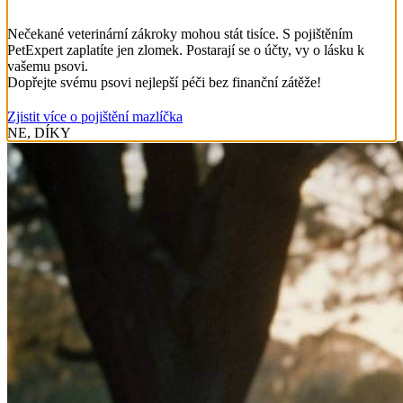
Nečekané veterinární zákroky mohou stát tisíce. S pojištěním
PetExpert zaplatíte jen zlomek. Postarají se o účty, vy o lásku k
vašemu psovi.
Dopřejte svému psovi nejlepší péči bez finanční zátěže!
Zjistit více o pojištění mazlíčka
NE, DÍKY