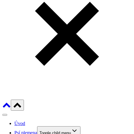
Úvod
Psí plemena
Toggle child menu