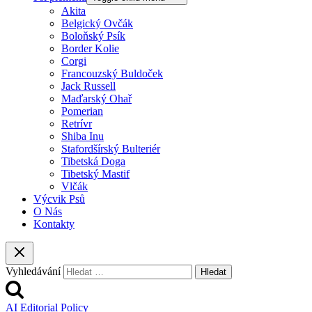
Akita
Belgický Ovčák
Boloňský Psík
Border Kolie
Corgi
Francouzský Buldoček
Jack Russell
Maďarský Ohař
Pomerian
Retrívr
Shiba Inu
Stafordšírský Bulteriér
Tibetská Doga
Tibetský Mastif
Vlčák
Výcvik Psů
O Nás
Kontakty
Vyhledávání
AI Editorial Policy