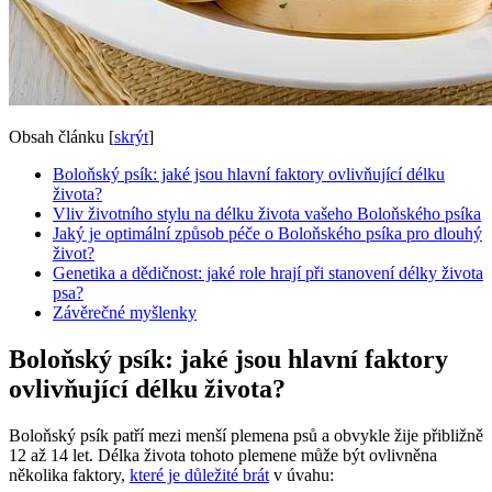
Obsah článku
[
skrýt
]
Boloňský psík: jaké jsou hlavní faktory ovlivňující délku
života?
Vliv životního stylu na délku života vašeho Boloňského psíka
Jaký je optimální způsob péče o Boloňského psíka pro dlouhý
život?
Genetika a dědičnost: jaké role hrají při stanovení délky života
psa?
Závěrečné myšlenky
Boloňský psík: jaké jsou hlavní faktory
ovlivňující délku života?
Boloňský psík patří mezi menší plemena psů a obvykle žije přibližně
12 až 14 let. Délka života tohoto plemene může být ovlivněna
několika faktory,
které je důležité brát
v úvahu: