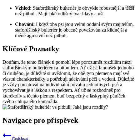
Vzhled:
Stafordšírský bulteriér je obvykle robustnější a těžší
než pitbull. Mají také odlišný tvar hlavy a uši.
Chování:
I když oba psi jsou velmi oddaní svým majitelům,
stafordšírský bulteriér je obecně považován za klidnější a
méně agresivní než pitbull.
Klíčové Poznatky
Doufám, že tento článek ti pomohl lépe porozumět rozdílům mezi
stafordšírským bulteriérem a pitbullem. Ať už jsi fanoušek jednoho
či druhého, je důležité si uvědomit, že obě tyto plemena mají své
vlastní charakteristiky a potřebují adekvátní péči a vedení. Důležité
je vždy pamatovat na individuální povahu jednotlivých psů a
vychovávat je s láskou a respektem. Ať už se rozhodneš pro
kterékoliv z těchto plemen, buď bezpečný a láskyplný páníček
svého chlupatého kamaráda.
Navigace pro příspěvek
Předchozí