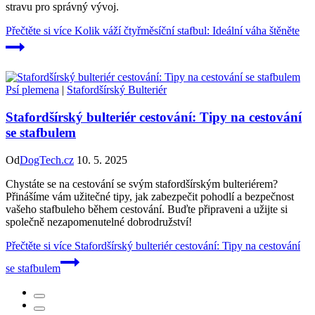
stravu pro správný vývoj.
Přečtěte si více
Kolik váží čtyřměsíční stafbul: Ideální váha štěněte
Psí plemena
|
Stafordšírský Bulteriér
Stafordšírský bulteriér cestování: Tipy na cestování
se stafbulem
Od
DogTech.cz
10. 5. 2025
Chystáte se na cestování se svým stafordšírským bulteriérem?
Přinášíme vám užitečné tipy, jak zabezpečit pohodlí a bezpečnost
vašeho stafbuleho během cestování. Buďte připraveni a užijte si
společně nezapomenutelné dobrodružství!
Přečtěte si více
Stafordšírský bulteriér cestování: Tipy na cestování
se stafbulem