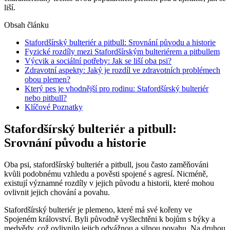
liší.
Obsah článku
Stafordšírský bulteriér a pitbull: Srovnání původu a historie
Fyzické rozdíly mezi Stafordšírským bulteriérem a pitbullem
Výcvik a sociální potřeby: Jak se liší oba psi?
Zdravotní aspekty: Jaký je rozdíl ve zdravotních problémech
obou plemen?
Který pes je vhodnější pro rodinu: Stafordšírský bulteriér
nebo pitbull?
Klíčové Poznatky
Stafordšírský bulteriér a pitbull:
Srovnání původu a historie
Oba psi, stafordšírský bulteriér a pitbull, jsou často zaměňováni
kvůli podobnému vzhledu a pověsti spojené s agresí. Nicméně,
existují významné rozdíly v jejich původu a historii, které mohou
ovlivnit jejich chování a povahu.
Stafordšírský bulteriér je plemeno, které má své kořeny ve
Spojeném království. Byli původně vyšlechtěni k bojům s býky a
medvědy, což ovlivnilo jejich odvážnou a silnou povahu. Na druhou