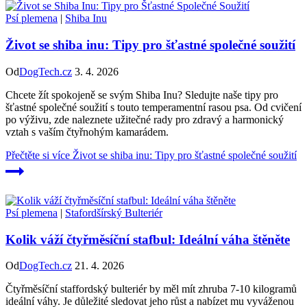
Psí plemena
|
Shiba Inu
Život se shiba inu: Tipy pro šťastné společné soužití
Od
DogTech.cz
3. 4. 2026
Chcete žít spokojeně se svým Shiba Inu? Sledujte naše tipy pro
šťastné společné soužití s touto temperamentní rasou psa. Od cvičení
po výživu, zde naleznete užitečné rady pro zdravý a harmonický
vztah s vaším čtyřnohým kamarádem.
Přečtěte si více
Život se shiba inu: Tipy pro šťastné společné soužití
Psí plemena
|
Stafordšírský Bulteriér
Kolik váží čtyřměsíční stafbul: Ideální váha štěněte
Od
DogTech.cz
21. 4. 2026
Čtyřměsíční staffordský bulteriér by měl mít zhruba 7-10 kilogramů
ideální váhy. Je důležité sledovat jeho růst a nabízet mu vyváženou