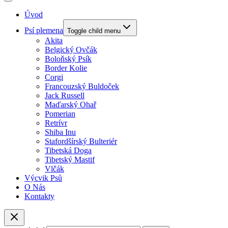
Úvod
Psí plemena
Toggle child menu
Akita
Belgický Ovčák
Boloňský Psík
Border Kolie
Corgi
Francouzský Buldoček
Jack Russell
Maďarský Ohař
Pomerian
Retrívr
Shiba Inu
Stafordšírský Bulteriér
Tibetská Doga
Tibetský Mastif
Vlčák
Výcvik Psů
O Nás
Kontakty