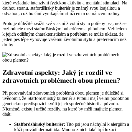
které vyžaduje intenzivní fyzickou aktivitu a mentální stimulaci. Na
druhou stranu, stafordšírský bulteriér je známý svou loajalitou a
odvahou, což ho činí vynikajícím strážcem a ochráncem rodiny.
Proto je důležité zvážit své vlastní životní styl a potřeby psa, než se
rozhodnete mezi stafordšírským bulteriérem a pitbullem. Vzhledem
k jejich odlišným charakteristikám a potřebám se může ukázat, že
jeden pes lépe vyhovuje vašemu životnímu stylu a preferencím než
druhý.
Zdravotní aspekty: Jaký je rozdíl ve
zdravotních problémech obou plemen?
Při porovnávání zdravotních problémů obou plemen je důležité si
uvědomit, že Staffordshirský bulteriér a Pitbull mají velmi podobnou
genetickou predispozici kvůli jejich společné historii a původu.
Nicméně, existují určité rozdíly, na které by měli majitelé plemen
dbát:
Staffordshirský bulteriér:
Tito psi jsou náchylní k alergiím a
kůži provádí dermatitida. Mnoho z nich také trpí luxací