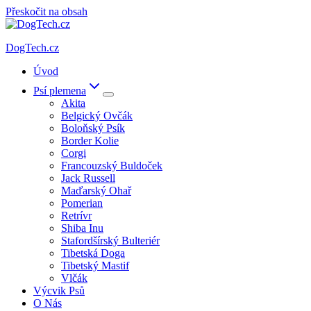
Přeskočit na obsah
DogTech.cz
Úvod
Psí plemena
Akita
Belgický Ovčák
Boloňský Psík
Border Kolie
Corgi
Francouzský Buldoček
Jack Russell
Maďarský Ohař
Pomerian
Retrívr
Shiba Inu
Stafordšírský Bulteriér
Tibetská Doga
Tibetský Mastif
Vlčák
Výcvik Psů
O Nás