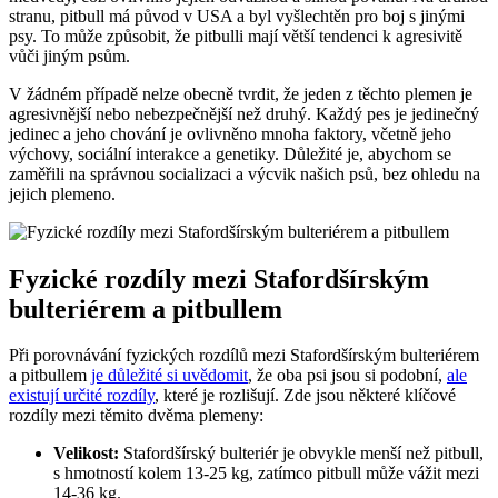
stranu, pitbull má původ v USA a byl vyšlechtěn pro boj s jinými
psy. To může způsobit, že pitbulli mají větší tendenci k agresivitě
vůči jiným psům.
V žádném případě nelze obecně tvrdit, že jeden z těchto plemen je
agresivnější nebo nebezpečnější než druhý. Každý pes je jedinečný
jedinec a jeho chování je ovlivněno mnoha faktory, včetně jeho
výchovy, sociální interakce a genetiky. Důležité je, abychom se
zaměřili na správnou socializaci a výcvik našich psů, bez ohledu na
jejich plemeno.
Fyzické rozdíly mezi Stafordšírským
bulteriérem a pitbullem
Při porovnávání fyzických rozdílů mezi Stafordšírským bulteriérem
a pitbullem
je důležité si uvědomit
, že oba psi jsou si podobní,
ale
existují určité rozdíly
, které je rozlišují. Zde jsou některé klíčové
rozdíly mezi těmito dvěma plemeny:
Velikost:
Stafordšírský bulteriér je obvykle menší než pitbull,
s hmotností kolem 13-25 kg, zatímco pitbull může vážit mezi
14-36 kg.