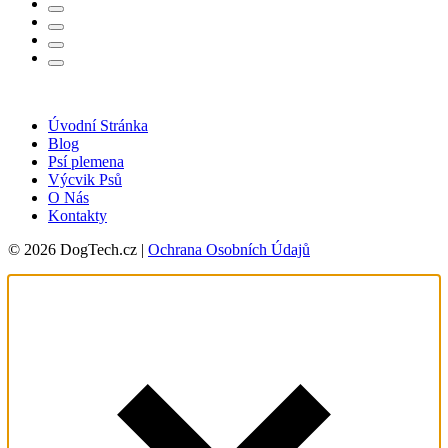
Úvodní Stránka
Blog
Psí plemena
Výcvik Psů
O Nás
Kontakty
© 2026 DogTech.cz |
Ochrana Osobních Údajů