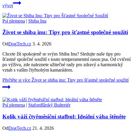
vývoj
Psí plemena
|
Shiba Inu
Život se shiba inu: Tipy pro šťastné společné soužití
Od
DogTech.cz
3. 4. 2026
Chcete žít spokojeně se svým Shiba Inu? Sledujte naše tipy pro
šťastné společné soužití s touto temperamentní rasou psa. Od cvičení
po výživu, zde naleznete užitečné rady pro zdravý a harmonický
vztah s vaším čtyřnohým kamarádem.
Přečtěte si více
Život se shiba inu: Tipy pro šťastné společné soužití
Psí plemena
|
Stafordšírský Bulteriér
Kolik váží čtyřměsíční stafbul: Ideální váha štěněte
Od
DogTech.cz
21. 4. 2026