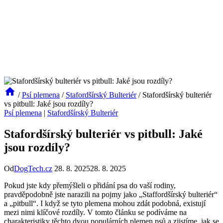
/
Psí plemena
/
Stafordšírský Bulteriér
/
Stafordšírský bulteriér
vs pitbull: Jaké jsou rozdíly?
Psí plemena
|
Stafordšírský Bulteriér
Stafordšírský bulteriér vs pitbull: Jaké
jsou rozdíly?
Od
DogTech.cz
28. 8. 2025
28. 8. 2025
Pokud jste kdy přemýšleli o přidání psa do vaší rodiny,
pravděpodobně jste narazili na pojmy jako „Staffordšírský bulteriér“
a „pitbull“. I když se tyto plemena mohou zdát podobná, existují
mezi nimi klíčové rozdíly. V tomto článku se podíváme na
charakteristiky těchto dvou populárních plemen psů a zjistíme, jak se