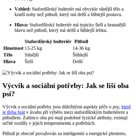
Vzhled:
Stafordšírský bulteriér má obvykle silnější tělo a
kratší nohy než pitbull, který má delší a štíhlejší postavu.
Hlava:
Stafordšírský bulteriér má typicky širší a hranatější
hlavu než pitbull, který má delší a štíhlejší lebku.
Stafordšírský bulteriér
Pitbull
Hmotnost
13-25 kg
14-36 kg
Tělo
Silnější
Štíhlejší
Hlava
Širší
Delší
Výcvik a sociální potřeby: Jak se liší oba
psi?
Výcvik a sociální potřeby jsou důležitými aspekty péče o psy,
které
je třeba brát
v úvahu při výběru mezi stafordšírským bulteriérem a
pitbullem. Zatímco oba psi mají podobné fyzické atributy, existují
určité rozdíly v jejich temperamentu a potřebách.
Pitbull je obecně považován za inteligentní a energické plemeno,