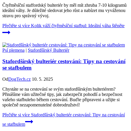
Čtyřměsíční staffordský bulteriér by měl mít zhruba 7-10 kilogramů
ideální váhy. Je důležité sledovat jeho růst a nabízet mu vyváženou
stravu pro správný vývoj.
Přečtěte si více
Kolik váží čtyřměsíční stafbul: Ideální váha štěněte
Psí plemena
|
Stafordšírský Bulteriér
Stafordšírský bulteriér cestování: Tipy na cestování
se stafbulem
Od
DogTech.cz
10. 5. 2025
Chystáte se na cestování se svým stafordšírským bulteriérem?
Přinášíme vám užitečné tipy, jak zabezpečit pohodlí a bezpečnost
vašeho stafbuleho během cestování. Buďte připraveni a užijte si
společně nezapomenutelné dobrodružství!
Přečtěte si více
Stafordšírský bulteriér cestování: Tipy na cestování
se stafbulem