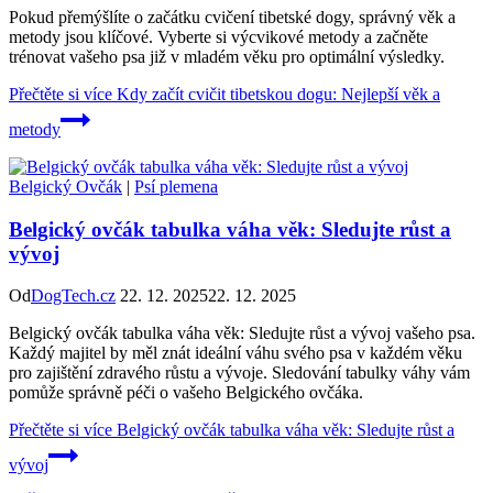
Pokud přemýšlíte o začátku cvičení tibetské dogy, správný věk a
metody jsou klíčové. Vyberte si výcvikové metody a začněte
trénovat vašeho psa již v mladém věku pro optimální výsledky.
Přečtěte si více
Kdy začít cvičit tibetskou dogu: Nejlepší věk a
metody
Belgický Ovčák
|
Psí plemena
Belgický ovčák tabulka váha věk: Sledujte růst a
vývoj
Od
DogTech.cz
22. 12. 2025
22. 12. 2025
Belgický ovčák tabulka váha věk: Sledujte růst a vývoj vašeho psa.
Každý majitel by měl znát ideální váhu svého psa v každém věku
pro zajištění zdravého růstu a vývoje. Sledování tabulky váhy vám
pomůže správně péči o vašeho Belgického ovčáka.
Přečtěte si více
Belgický ovčák tabulka váha věk: Sledujte růst a
vývoj