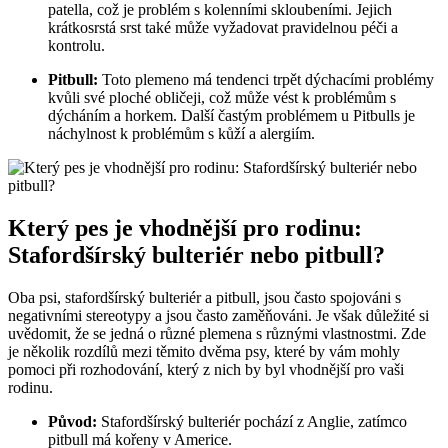
patella, což je problém s kolenními skloubeními. Jejich
krátkosrstá srst také může vyžadovat pravidelnou péči a
kontrolu.
Pitbull:
Toto plemeno má tendenci trpět dýchacími problémy
kvůli své ploché obličeji, což může vést k problémům s
dýcháním a horkem. Další častým problémem u Pitbulls je
náchylnost k problémům s kůží a alergiím.
Který pes je vhodnější pro rodinu:
Stafordšírský bulteriér nebo pitbull?
Oba psi, stafordšírský bulteriér a pitbull, jsou často spojováni s
negativními stereotypy a jsou často zaměňováni. Je však důležité si
uvědomit, že se jedná o různé plemena s různými vlastnostmi. Zde
je několik rozdílů mezi těmito dvěma psy, které by vám mohly
pomoci při rozhodování, který z nich by byl vhodnější pro vaši
rodinu.
Původ:
Stafordšírský bulteriér pochází z Anglie, zatímco
pitbull má kořeny v Americe.