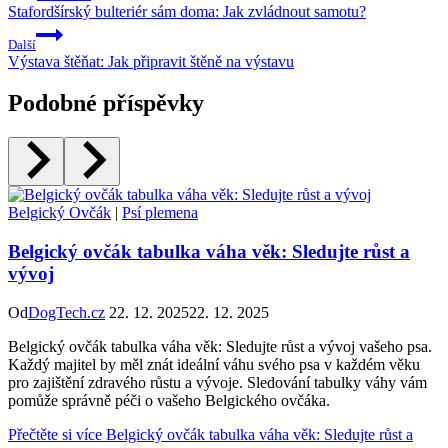
Stafordšírský bulteriér sám doma: Jak zvládnout samotu?
Další
Výstava štěňat: Jak připravit štěně na výstavu
Podobné příspěvky
Belgický Ovčák
|
Psí plemena
Belgický ovčák tabulka váha věk: Sledujte růst a
vývoj
Od
DogTech.cz
22. 12. 2025
22. 12. 2025
Belgický ovčák tabulka váha věk: Sledujte růst a vývoj vašeho psa.
Každý majitel by měl znát ideální váhu svého psa v každém věku
pro zajištění zdravého růstu a vývoje. Sledování tabulky váhy vám
pomůže správně péči o vašeho Belgického ovčáka.
Přečtěte si více
Belgický ovčák tabulka váha věk: Sledujte růst a