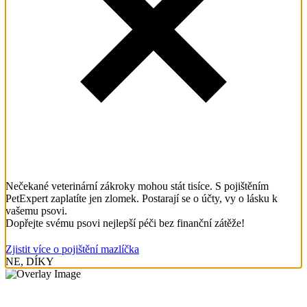
Nečekané veterinární zákroky mohou stát tisíce. S pojištěním
PetExpert zaplatíte jen zlomek. Postarají se o účty, vy o lásku k
vašemu psovi.
Dopřejte svému psovi nejlepší péči bez finanční zátěže!
Zjistit více o pojištění mazlíčka
NE, DÍKY