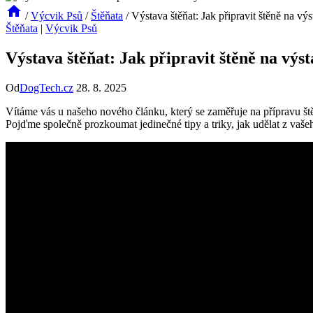
/
Výcvik Psů
/
Štěňata
/
Výstava štěňat: Jak připravit štěně na vý
Štěňata
|
Výcvik Psů
Výstava štěňat: Jak připravit štěně na výs
Od
DogTech.cz
28. 8. 2025
Vítáme vás u našeho nového článku, který se zaměřuje na přípravu štěň
Pojďme společně prozkoumat jedinečné tipy a triky, jak udělat z vaše