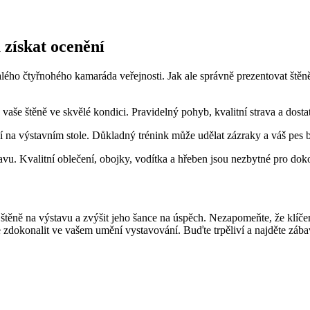
 získat ocenění
malého čtyřnohého kamaráda veřejnosti. Jak ale správně prezentovat ště
e vaše štěně ve skvělé kondici. Pravidelný pohyb, kvalitní strava a dos
 na výstavním stole. Důkladný trénink může udělat zázraky a váš pes bu
. Kvalitní oblečení, obojky, vodítka a hřeben jsou nezbytné pro doko
ěně na výstavu a zvýšit jeho šance na úspěch. Nezapomeňte, že klíčem 
e zdokonalit ve vašem umění vystavování. Buďte trpěliví a najděte záb