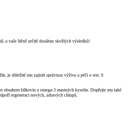
lí, a vaše štěně určitě dosáhne skvělých výsledků!
k, je důležité mu zajistit správnou výživu a péči o srst. S
okým obsahem bílkovin a omega-3 mastných kyselin. Dopřejte mu také
podpoří regeneraci nových, zdravých chlupů.