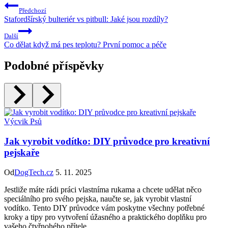
Předchozí
Stafordšírský bulteriér vs pitbull: Jaké jsou rozdíly?
Další
Co dělat když má pes teplotu? První pomoc a péče
Podobné příspěvky
Výcvik Psů
Jak vyrobit vodítko: DIY průvodce pro kreativní
pejskaře
Od
DogTech.cz
5. 11. 2025
Jestliže máte rádi práci vlastníma rukama a chcete udělat něco
speciálního pro svého pejska, naučte se, jak vyrobit vlastní
vodítko. Tento DIY průvodce vám poskytne všechny potřebné
kroky a tipy pro vytvoření úžasného a praktického doplňku pro
vašeho čtyřnohého přítele.