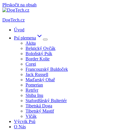
Přeskočit na obsah
DogTech.cz
Úvod
Psí plemena
Akita
Belgický Ovčák
Boloňský Psík
Border Kolie
Corgi
Francouzský Buldoček
Jack Russell
Maďarský Ohař
Pomerian
Retrívr
Shiba Inu
Stafordšírský Bulteriér
Tibetská Doga
Tibetský Mastif
Vlčák
Výcvik Psů
O Nás