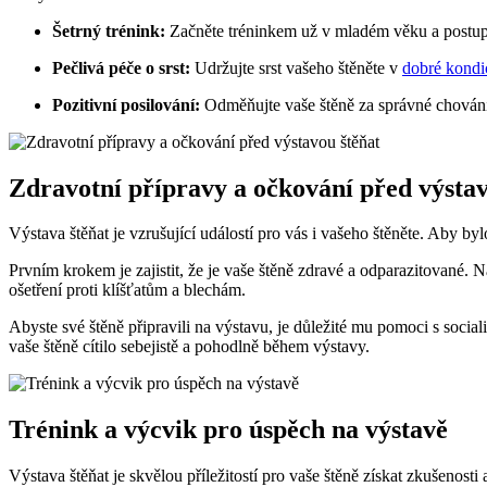
Šetrný trénink:
Začněte tréninkem už v mladém věku a postupn
Pečlivá péče o srst:
Udržujte srst vašeho štěněte v
dobré kondi
Pozitivní posilování:
Odměňujte vaše štěně za správné chován
Zdravotní přípravy a očkování před výstav
Výstava štěňat je vzrušující událostí pro vás i vašeho štěněte. Aby byl
Prvním krokem je zajistit, že je vaše štěně zdravé a odparazitované.
ošetření proti klíšťatům a blechám.
Abyste své štěně připravili na výstavu, je důležité mu pomoci s sociali
vaše štěně cítilo sebejistě a pohodlně během výstavy.
Trénink a výcvik pro úspěch na výstavě
Výstava štěňat je skvělou příležitostí pro vaše štěně získat zkušenost