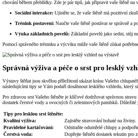
chování během přehlídky. Zde je pár tipů, jak připravit vaše štěně na 
Sociální interakce:
Ujistěte se, že vaše štěně má pozitivní zkuš
Trénink postavení:
Naučte vaše štěně postávat se správně a p
Výuka základních povelů:
Základní povelů jako sedni, stůj n
Pomocí správného tréninku a výcviku může vaše štěně získat potřebné d
Správná výživa a péče o srst pro lesklý vzh
Výstavy štěňat jsou skvělou příležitostí ukázat krásu Vašeho chlupatéh
následujícími tipy se Vám podaří dosáhnout lesklého vzhledu, který si
Pro zdravou srst Vašeho štěněte je klíčové dodržovat správnou strav
dostatek čerstvé vody a ovocných či zeleninových pamlsků. Důležité j
Tipy pro lesklou srst štěněte:
Kvalitní výživa:
Zajistěte stravování bohaté na živiny.
Pravidelné kartáčování:
Odstraňte odumřelé chlupy a podpořte
Čerstvá voda:
Dopřejte štěněti dostatek tekutin pro z