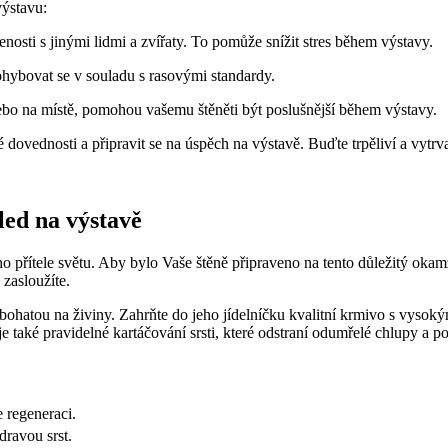
výstavu:
enosti s jinými lidmi a zvířaty. To pomůže snížit stres během výstavy.
ohybovat se v souladu s rasovými standardy.
ebo na místě, pomohou vašemu štěněti být poslušnější během výstavy.
ovednosti a připravit se na úspěch na výstavě. Buďte trpěliví a vytrva
led na výstavě
o přítele světu. Aby bylo Vaše štěně připraveno na tento důležitý okamži
 zasloužíte.
u bohatou na živiny. Zahrňte do jeho jídelníčku kvalitní krmivo s vys
e také pravidelné kartáčování srsti, které odstraní odumřelé chlupy a 
 regeneraci.
dravou srst.