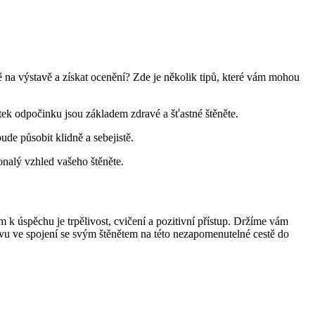
ně na výstavě a získat ocenění? Zde je několik tipů, které vám mohou
tatek odpočinku jsou základem zdravé a šťastné štěněte.
de působit klidně a sebejistě.
nalý vzhled vašeho štěněte.
k úspěchu je trpělivost, cvičení a pozitivní přístup. Držíme vám
avu ve spojení se svým štěnětem na této nezapomenutelné cestě do