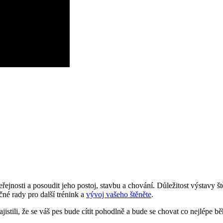
řejnosti a posoudit jeho postoj, stavbu a chování. Důležitost výstavy š
né rady pro další trénink a
vývoj vašeho štěněte
.
jistili, že se váš pes bude cítit pohodlně a bude se chovat co nejlépe b