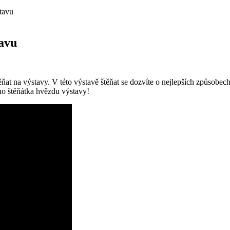
stavu
tavu
at na výstavy. V této výstavě štěňat se dozvíte o nejlepších způsobech
ho štěňátka hvězdu výstavy!