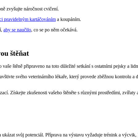
ě zvyšujte náročnost cvičení.
ci pravidelným kartáčováním
a koupáním.
í,
aby se naučilo
, co se po něm očekává.
ou štěňat
o vaše štěně připraveno na toto důležité setkání s ostatními pejsky a li
 Navštivte svého veterinárního lékaře, který provede zběžnou kontrolu 
zací. Získejte zkušenosti vašeho štěněte s různými prostředími, zvířaty 
i a ukázat svůj potenciál. Příprava na výstavu vyžaduje trénink a výcvi