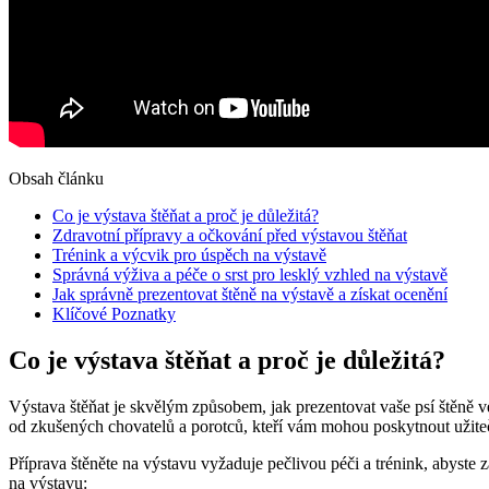
Obsah článku
Co je výstava štěňat a proč je důležitá?
Zdravotní přípravy a očkování před výstavou štěňat
Trénink a výcvik pro úspěch na výstavě
Správná výživa a péče o srst pro lesklý vzhled na výstavě
Jak správně prezentovat štěně na výstavě a získat ocenění
Klíčové Poznatky
Co je výstava štěňat a proč je důležitá?
Výstava štěňat je skvělým způsobem, jak prezentovat vaše psí štěně ve
od zkušených chovatelů a porotců, kteří vám mohou poskytnout užiteč
Příprava štěněte na výstavu vyžaduje pečlivou péči a trénink, abyste za
na výstavu: