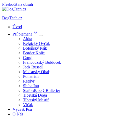
Přeskočit na obsah
DogTech.cz
Úvod
Psí plemena
Akita
Belgický Ovčák
Boloňský Psík
Border Kolie
Corgi
Francouzský Buldoček
Jack Russell
Maďarský Ohař
Pomerian
Retrívr
Shiba Inu
Stafordšírský Bulteriér
Tibetská Doga
Tibetský Mastif
Vlčák
Výcvik Psů
O Nás