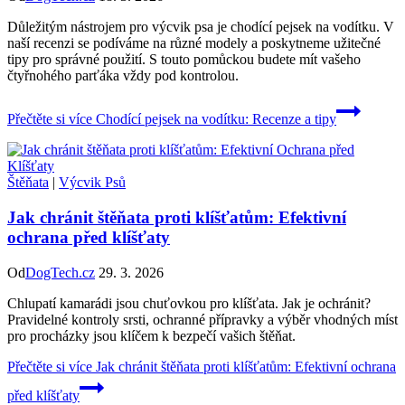
Důležitým nástrojem pro výcvik psa je chodící pejsek na vodítku. V
naší recenzi se podíváme na různé modely a poskytneme užitečné
tipy pro správné použití. S touto pomůckou budete mít vašeho
čtyřnohého parťáka vždy pod kontrolou.
Přečtěte si více
Chodící pejsek na vodítku: Recenze a tipy
Štěňata
|
Výcvik Psů
Jak chránit štěňata proti klíšťatům: Efektivní
ochrana před klíšťaty
Od
DogTech.cz
29. 3. 2026
Chlupatí kamarádi jsou chuťovkou pro klíšťata. Jak je ochránit?
Pravidelné kontroly srsti, ochranné přípravky a výběr vhodných míst
pro procházky jsou klíčem k bezpečí vašich štěňat.
Přečtěte si více
Jak chránit štěňata proti klíšťatům: Efektivní ochrana
před klíšťaty