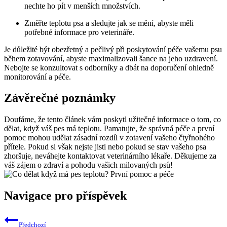
nechte ho pít v menších množstvích.
Změřte teplotu psa a sledujte ​jak se mění, ⁢abyste měli
potřebné informace pro​ veterináře.
Je důležité⁣ být obezřetný a pečlivý při poskytování péče‌ vašemu psu
během zotavování, abyste maximalizovali šance na jeho uzdravení.
Nebojte se konzultovat s odborníky a dbát na doporučení ohledně
monitorování a péče.
Závěrečné poznámky
Doufáme, že tento článek vám poskytl užitečné informace o tom, co
dělat, když ‍váš pes má‍ teplotu. Pamatujte, ‍že správná péče ⁤a první
pomoc mohou‍ udělat zásadní rozdíl v ⁤zotavení vašeho čtyřnohého
přítele.‌ Pokud si však nejste jisti nebo pokud⁤ se stav vašeho psa
zhoršuje, neváhejte kontaktovat veterinárního lékaře. Děkujeme za
váš zájem o zdraví a pohodu vašich milovaných psů!
Navigace pro příspěvek
Předchozí