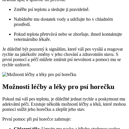
Změřte psí teplotu a sledujte ji‌ pravidelně.
Nabídněte mu dostatek vody a udržujte ho ⁤v chladném
prostředí.
Pokud teplota přetrvává nebo se zhoršuje, ihned kontaktujte
veterinárního lékaře.
Je důležité být pozorný k ⁢signálům, které váš pes vysílá ⁤a ​reagovat
rychle na jakékoliv změny v jeho chování a zdravotním stavu. S
první‍ pomocí a péčí ‌můžete zmírnit psí nevolnost a ⁣pomoci mu se
rychle uzdravit.
Možnosti léčby a ⁣léky pro psí horečku
Pokud má váš pes teplotu, je důležité jednat rychle​ a poskytnout mu
adekvátní péči. Existuje několik možností léčby a léků, které mohou
pomoci snížit​ jeho ⁤horečku a zlepšit jeho stav.
První pomoc při psí horečce zahrnuje:
Chlazení těla
: Umyjte mu packy a břicho studenou vodou