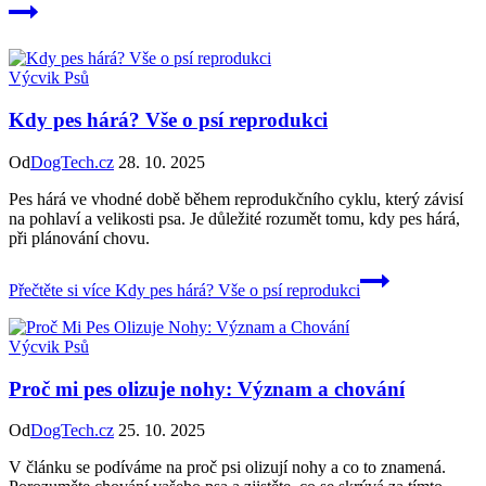
Výcvik Psů
Kdy pes hárá? Vše o psí reprodukci
Od
DogTech.cz
28. 10. 2025
Pes hárá ve vhodné době během reprodukčního cyklu, který závisí
na pohlaví a velikosti psa. Je důležité rozumět tomu, kdy pes hárá,
při plánování chovu.
Přečtěte si více
Kdy pes hárá? Vše o psí reprodukci
Výcvik Psů
Proč mi pes olizuje nohy: Význam a chování
Od
DogTech.cz
25. 10. 2025
V článku se podíváme na proč psi olizují nohy a co to znamená.