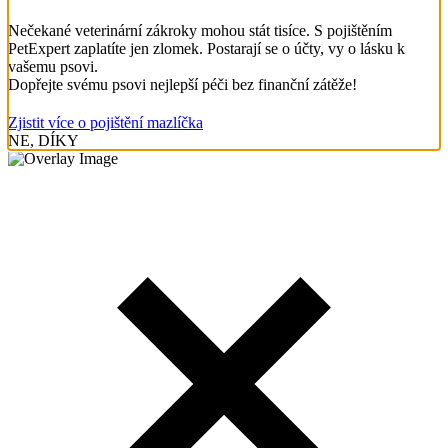
Nečekané veterinární zákroky mohou stát tisíce. S pojištěním
PetExpert zaplatíte jen zlomek. Postarají se o účty, vy o lásku k
vašemu psovi.
Dopřejte svému psovi nejlepší péči bez finanční zátěže!
Zjistit více o pojištění mazlíčka
NE, DÍKY