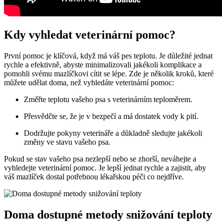
Kdy vyhledat veterinární pomoc?
První pomoc je ‌klíčová, když má váš ‌pes teplotu. Je důležité jednat
rychle a efektivně, abyste minimalizovali jakékoli komplikace a
‌pomohli svému mazlíčkovi cítit se lépe. Zde je několik⁢ kroků, které⁤
můžete udělat doma, než vyhledáte veterinární pomoc:
Změřte teplotu vašeho psa‍ s veterinárním teploměrem.
Přesvědčte ⁤se, že je v bezpečí a má dostatek vody ⁢k pití.
Dodržujte ⁤pokyny veterináře a důkladně sledujte jakékoli
změny ve stavu vašeho psa.
Pokud se stav vašeho psa nezlepší nebo se zhorší, neváhejte a
vyhledejte⁣ veterinární pomoc. Je lepší ⁤jednat rychle a zajistit, aby
váš mazlíček dostal potřebnou lékařskou péči co nejdříve.
Doma dostupné metody snižování teploty