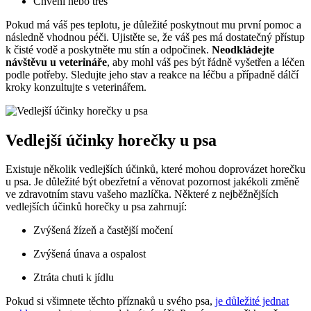
Chvění nebo třes
Pokud má‌ váš pes⁣ teplotu, je důležité poskytnout mu první pomoc a
následně vhodnou péči.‍ Ujistěte se, že⁤ váš pes má dostatečný přístup
k čisté vodě a poskytněte mu stín a ⁢odpočinek.
Neodkládejte
návštěvu u veterináře
, aby mohl váš pes být ​řádně ⁣vyšetřen a léčen
podle potřeby. Sledujte jeho stav a reakce ‌na ⁢léčbu a případně‌ dálčí
kroky konzultujte s veterinářem.
Vedlejší účinky ‍horečky u psa
Existuje několik vedlejších ⁤účinků, které mohou doprovázet horečku
u psa. Je důležité být obezřetní a věnovat pozornost ‌jakékoli změně
ve zdravotním stavu vašeho mazlíčka. Některé z nejběžnějších
vedlejších účinků horečky u psa zahrnují:
Zvýšená žízeň a častější močení
Zvýšená únava a ospalost
Ztráta chuti k jídlu
Pokud si všimnete těchto​ příznaků u svého psa,
je důležité jednat