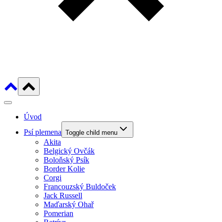
Úvod
Psí plemena
Toggle child menu
Akita
Belgický Ovčák
Boloňský Psík
Border Kolie
Corgi
Francouzský Buldoček
Jack Russell
Maďarský Ohař
Pomerian