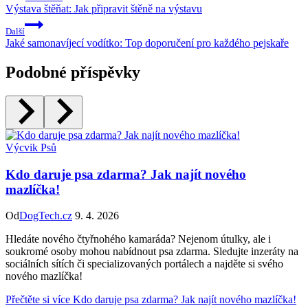
Výstava štěňat: Jak připravit štěně na výstavu
Další
Jaké samonavíjecí vodítko: Top doporučení pro každého pejskaře
Podobné příspěvky
Výcvik Psů
Kdo daruje psa zdarma? Jak najít nového
mazlíčka!
Od
DogTech.cz
9. 4. 2026
Hledáte nového čtyřnohého kamaráda? Nejenom útulky, ale i
soukromé osoby mohou nabídnout psa zdarma. Sledujte inzeráty na
sociálních sítích či specializovaných portálech a najděte si svého
nového mazlíčka!
Přečtěte si více
Kdo daruje psa zdarma? Jak najít nového mazlíčka!