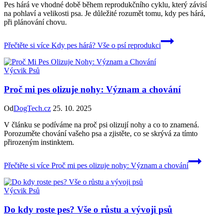
Pes hárá ve vhodné době během reprodukčního cyklu, který závisí
na pohlaví a velikosti psa. Je důležité rozumět tomu, kdy pes hárá,
při plánování chovu.
Přečtěte si více
Kdy pes hárá? Vše o psí reprodukci
Výcvik Psů
Proč mi pes olizuje nohy: Význam a chování
Od
DogTech.cz
25. 10. 2025
V článku se podíváme na proč psi olizují nohy a co to znamená.
Porozuměte chování vašeho psa a zjistěte, co se skrývá za tímto
přirozeným instinktem.
Přečtěte si více
Proč mi pes olizuje nohy: Význam a chování
Výcvik Psů
Do kdy roste pes? Vše o růstu a vývoji psů