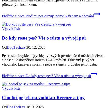
Porozuměte chování vašeho psa a zjistěte, co se skrývá za tímto
přirozeným instinktem.
Přečtěte si více
Proč mi pes olizuje nohy: Význam a chování
Výcvik Psů
Do kdy roste pes? Vše o růstu a vývoji psů
Od
DogTech.cz
30. 12. 2025
Pes roste obvykle nejrychleji ve svých prvních šesti měsících života
a dosahuje dospělosti kolem 12-18 měsíců. Důležitý je výběr
vhodného krmiva a správná péče o štěně v průběhu jeho růstu.
Přečtěte si více
Do kdy roste pes? Vše o růstu a vývoji psů
Výcvik Psů
Chodící pejsek na vodítku: Recenze a tipy
Od
DogTech.cz
18. 3. 2026