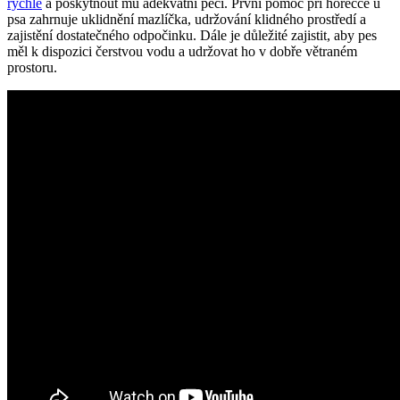
rychle
a poskytnout mu adekvátní péči. První pomoc při horečce u
psa zahrnuje uklidnění mazlíčka,⁣ udržování klidného prostředí a
zajistění⁣ dostatečného odpočinku. Dále je důležité zajistit, ​aby pes
měl k dispozici čerstvou vodu a udržovat ho v dobře větraném
prostoru.