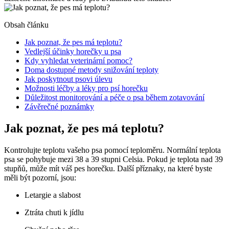
Obsah článku
Jak poznat, že pes ⁣má teplotu?
Vedlejší účinky ‍horečky u psa
Kdy vyhledat veterinární pomoc?
Doma dostupné metody snižování teploty
Jak poskytnout⁢ psovi úlevu
Možnosti léčby a ⁣léky pro psí horečku
Důležitost monitorování⁣ a péče o psa během zotavování
Závěrečné poznámky
Jak poznat, že pes ⁣má teplotu?
Kontrolujte ‍teplotu vašeho psa pomocí teploměru. Normální​ teplota
psa se⁣ pohybuje ⁤mezi 38 a 39 stupni ⁣Celsia. Pokud je teplota nad 39
stupňů, může ⁤mít váš pes horečku.‍ Další ‍příznaky, ⁤na které byste
měli být pozorní,​ jsou:
Letargie a slabost
Ztráta chuti k jídlu