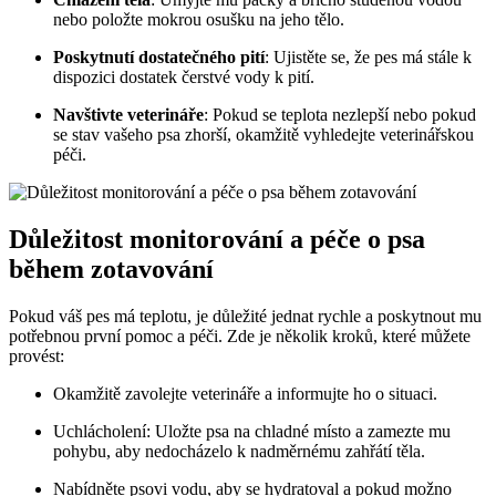
nebo položte mokrou osušku na jeho tělo.
Poskytnutí dostatečného pití
: Ujistěte se, že ⁤pes má stále k
dispozici dostatek čerstvé vody k pití.
Navštivte veterináře
: Pokud se teplota nezlepší nebo pokud
se stav⁣ vašeho psa zhorší, okamžitě vyhledejte veterinářskou
péči.
Důležitost monitorování⁣ a péče o psa
během zotavování
⁤Pokud váš ⁤pes má teplotu, je důležité jednat rychle a ‌poskytnout mu
potřebnou první pomoc ‍a ‍péči. Zde​ je několik kroků, které můžete
provést:
Okamžitě zavolejte veterináře ⁤a informujte⁤ ho o situaci.
Uchlácholení: Uložte psa na ‌chladné místo a ⁣zamezte ​mu
pohybu, aby nedocházelo k ⁢nadměrnému zahřátí těla.
Nabídněte psovi vodu, aby se hydratoval​ a pokud možno