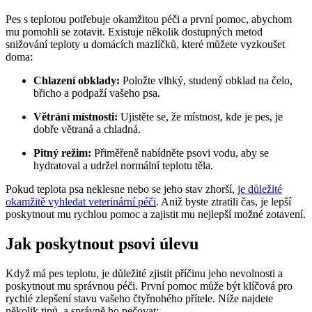
Pes s teplotou potřebuje okamžitou péči a první pomoc, abychom
mu pomohli se zotavit. Existuje několik dostupných metod
snižování teploty u domácích mazlíčků, které ⁢můžete vyzkoušet
doma:
Chlazení obklady:
Položte vlhký, studený obklad na čelo,
břicho a⁤ podpaží vašeho psa.
Větrání ⁢místnosti:
Ujistěte se, že místnost, kde je pes, je
dobře větraná ⁢a chladná.
Pitný⁣ režim:
Přiměřeně nabídněte psovi vodu, ‍aby se‍
hydratoval a udržel normální teplotu těla.
Pokud teplota psa neklesne nebo se ‌jeho‍ stav zhorší,
je důležité
okamžitě vyhledat veterinární péči
. Aniž byste ztratili čas, je lepší
poskytnout mu rychlou pomoc a zajistit mu nejlepší ⁢možné zotavení.
Jak poskytnout⁢ psovi úlevu
Když má pes teplotu, je důležité zjistit příčinu jeho‍ nevolnosti a
poskytnout mu ​správnou péči. První pomoc může být klíčová pro​
rychlé zlepšení stavu vašeho čtyřnohého přítele.⁤ Níže najdete
několik tipů, a ⁢správně ho pečovat: