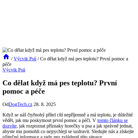
/
Výcvik Psů
/
Co dělat když má pes teplotu? První pomoc a
péče
Výcvik Psů
Co dělat když má pes teplotu? První
pomoc a péče
Od
DogTech.cz
28. 8. 2025
Když se náš čtyřnohý přítel cítí nepříjemně a má teplotu, je důležité
vědět, jak mu poskytnout první pomoc a péči. V
tomto článku se
dozvíte
, jak​ rozpoznat příznaky horečky u psa‌ a jak správně jednat,
abyste mu pomohli co nejrychleji se uzdravit. Sledujte nás a získejte
užitečné informace a rady pro zvládnutí této situace.