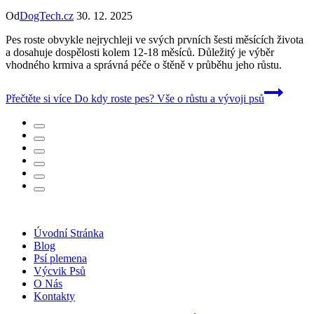
Od
DogTech.cz
30. 12. 2025
Pes roste obvykle nejrychleji ve svých prvních šesti měsících života
a dosahuje dospělosti kolem 12-18 měsíců. Důležitý je výběr
vhodného krmiva a správná péče o štěně v průběhu jeho růstu.
Přečtěte si více
Do kdy roste pes? Vše o růstu a vývoji psů
Úvodní Stránka
Blog
Psí plemena
Výcvik Psů
O Nás
Kontakty