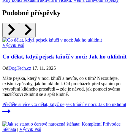
Kdy končí sexuální aktivita u vlčáků: Věk a zdravotní aspekty
Podobné příspěvky
Výcvik Psů
Co dělat, když pejsek kňučí v noci: Jak ho uklidnit
Od
DogTech.cz
17. 11. 2025
Máte pejska, který v noci kňučí a nevíte, co s tím? Nezoufejte,
existují způsoby, jak ho uklidnit. Od procházek před spaním po
vytvoření klidného prostředí – zde je návod, jak pomoci svému
mazlíčkovi zklidnit se a spát klidně.
Přečtěte si více
Co dělat, když pejsek kňučí v noci: Jak ho uklidnit
Štěňata
|
Výcvik Psů