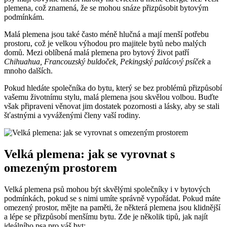
plemena, což znamená, že se mohou snáze přizpůsobit bytovým
podmínkám.
Malá plemena jsou také často méně hlučná a mají menší potřebu
prostoru, což je velkou výhodou pro majitele bytů nebo malých
domů. Mezi oblíbená malá plemena pro bytový život patří
Chihuahua, Francouzský buldoček, Pekingský palácový psíček
a
mnoho dalších.
Pokud hledáte společníka do bytu, který se bez problémů přizpůsobí
vašemu životnímu stylu, malá plemena jsou skvělou volbou. Buďte
však připraveni věnovat jim dostatek pozornosti a lásky, aby se stali
šťastnými a vyváženými členy vaší rodiny.
Velká plemena: jak se vyrovnat s
omezeným prostorem
Velká plemena psů mohou být skvělými společníky i v bytových
podmínkách, pokud se s nimi umíte správně vypořádat. Pokud máte
omezený prostor, mějte na paměti, že některá plemena jsou klidnější
a lépe se přizpůsobí menšímu bytu. Zde je několik tipů, jak najít
ideálního psa pro váš byt: