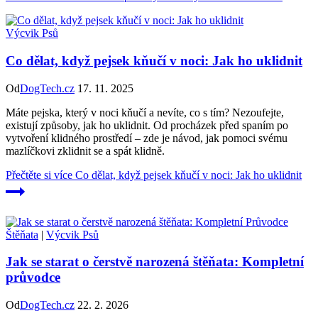
Výcvik Psů
Co dělat, když pejsek kňučí v noci: Jak ho uklidnit
Od
DogTech.cz
17. 11. 2025
Máte pejska, který v noci kňučí a nevíte, co s tím? Nezoufejte,
existují způsoby, jak ho uklidnit. Od procházek před spaním po
vytvoření klidného prostředí – zde je návod, jak pomoci svému
mazlíčkovi zklidnit se a spát klidně.
Přečtěte si více
Co dělat, když pejsek kňučí v noci: Jak ho uklidnit
Štěňata
|
Výcvik Psů
Jak se starat o čerstvě narozená štěňata: Kompletní
průvodce
Od
DogTech.cz
22. 2. 2026