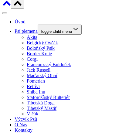
Úvod
Psí plemena
Toggle child menu
Akita
Belgický Ovčák
Boloňský Psík
Border Kolie
Corgi
Francouzský Buldoček
Jack Russell
Maďarský Ohař
Pomerian
Retrívr
Shiba Inu
Stafordšírský Bulteriér
Tibetská Doga
Tibetský Mastif
Vlčák
Výcvik Psů
O Nás
Kontakty