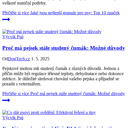
veškeré nutriční potřeby.
Přečtěte si více
Jaké jsou nejlepší granule pro psy: Top 10 značek
Výcvik Psů
Proč má pejsek stále studený čumák: Možné důvody
Od
DogTech.cz
1. 5. 2025
Pejskové mohou mít studený čumák z různých důvodů. Jednou z
příčin může být regulace tělesné teploty, dehydratace nebo dokonce
infekce. Je důležité sledovat chování vašeho pejska a případně se
poradit s veterinářem.
Přečtěte si více
Proč má pejsek stále studený čumák: Možné důvody
Výcvik Psů