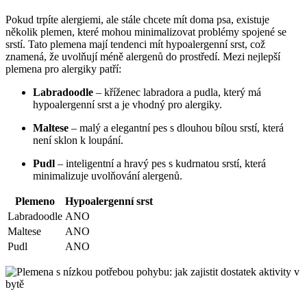
Pokud trpíte alergiemi, ale stále chcete mít doma psa, existuje
několik plemen, které mohou minimalizovat problémy spojené se
srstí. Tato plemena mají tendenci mít hypoalergenní srst, což
znamená, že uvolňují méně alergenů do prostředí. Mezi nejlepší
plemena pro alergiky patří:
Labradoodle
– kříženec labradora a pudla, který má
hypoalergenní srst a je vhodný pro alergiky.
Maltese
– malý a elegantní pes s dlouhou bílou srstí, která
není sklon k loupání.
Pudl
– inteligentní a hravý pes s kudrnatou srstí, která
minimalizuje uvolňování alergenů.
Plemeno
Hypoalergenní srst
Labradoodle
ANO
Maltese
ANO
Pudl
ANO