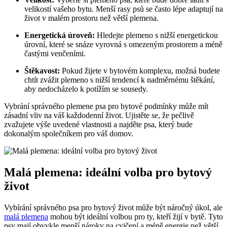
velikostí vašeho bytu. Menší rasy psů se často lépe adaptují na
život v malém prostoru než větší plemena.
Energetická úroveň:
Hledejte plemeno s nižší energetickou
úrovní, které se snáze vyrovná s omezeným prostorem a méně
častými venčeními.
Štěkavost:
Pokud žijete v bytovém komplexu, možná budete
chtít zvážit plemeno s nižší tendencí k nadměrnému štěkání,
aby nedocházelo k potížím se sousedy.
Vybrání správného plemene psa pro bytové podmínky může mít
zásadní vliv na váš každodenní život. Ujistěte se, že pečlivě
zvažujete výše uvedené vlastnosti a najděte psa, který bude
dokonalým společníkem pro váš domov.
Malá plemena: ideální volba pro bytový
život
Vybírání správného psa pro bytový život může být náročný úkol, ale
malá plemena
mohou být ideální volbou pro ty, kteří žijí v bytě. Tyto
psy mají obvykle menší nároky na cvičení a méně energie než větší