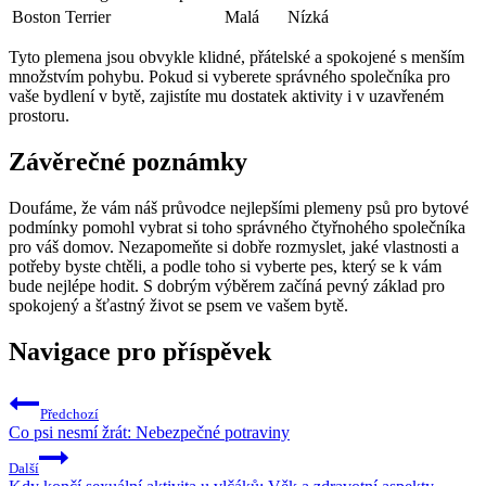
Boston Terrier
Malá
Nízká
Tyto plemena jsou obvykle klidné, přátelské a spokojené s menším
množstvím pohybu. Pokud si vyberete správného společníka pro
vaše bydlení v bytě, zajistíte mu dostatek aktivity i v uzavřeném
prostoru.
Závěrečné poznámky
Doufáme, že vám náš průvodce nejlepšími plemeny psů pro bytové
podmínky pomohl vybrat si toho správného čtyřnohého společníka
pro váš domov. Nezapomeňte si dobře rozmyslet, jaké vlastnosti a
potřeby byste chtěli, a podle toho si vyberte pes, který se k vám
bude nejlépe hodit. S dobrým výběrem začíná pevný základ pro
spokojený a šťastný život se psem ve vašem bytě.
Navigace pro příspěvek
Předchozí
Co psi nesmí žrát: Nebezpečné potraviny
Další