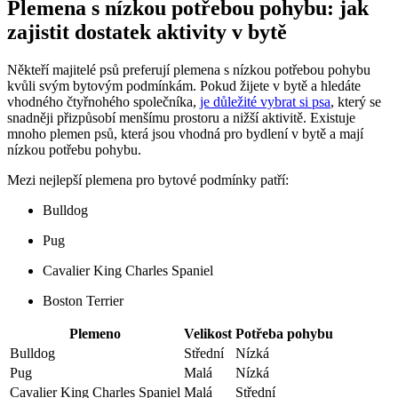
Plemena s nízkou potřebou pohybu: jak
zajistit dostatek aktivity v bytě
Někteří majitelé psů preferují plemena s nízkou potřebou pohybu
kvůli svým bytovým podmínkám. Pokud žijete v bytě a hledáte
vhodného čtyřnohého společníka,
je důležité vybrat si psa
, který se
snadněji přizpůsobí menšímu prostoru a nižší aktivitě. Existuje
mnoho plemen psů, která jsou vhodná pro bydlení v bytě a mají
nízkou potřebu pohybu.
Mezi nejlepší plemena pro bytové podmínky patří:
Bulldog
Pug
Cavalier King Charles Spaniel
Boston Terrier
Plemeno
Velikost
Potřeba pohybu
Bulldog
Střední
Nízká
Pug
Malá
Nízká
Cavalier King Charles Spaniel
Malá
Střední