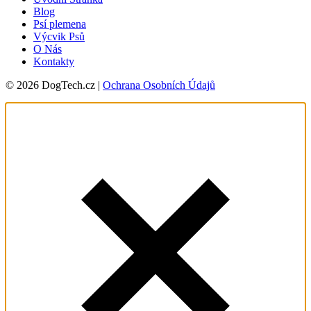
Blog
Psí plemena
Výcvik Psů
O Nás
Kontakty
© 2026 DogTech.cz |
Ochrana Osobních Údajů