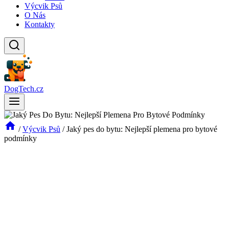
Výcvik Psů
O Nás
Kontakty
DogTech.cz
/
Výcvik Psů
/
Jaký pes do bytu: Nejlepší plemena pro bytové
podmínky