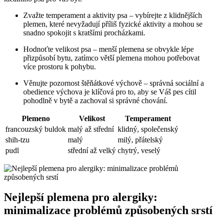
Zvažte temperament a aktivity psa – vybírejte z klidnějších
plemen, které nevyžadují příliš fyzické aktivity a mohou se
snadno spokojit s kratšími procházkami.
Hodnoťte velikost psa – menší plemena se obvykle lépe
přizpůsobí bytu, zatímco větší plemena mohou potřebovat
více prostoru k pohybu.
Věnujte pozornost štěňátkové výchově – správná sociální a
obedience výchova je klíčová pro to, aby se Váš pes cítil
pohodlně v bytě a zachoval si správné chování.
Plemeno
Velikost
Temperament
francouzský buldok
malý až střední
klidný, společenský
shih-tzu
malý
milý, přátelský
pudl
střední až velký
chytrý, veselý
Nejlepší plemena pro alergiky:
minimalizace problémů způsobených srstí