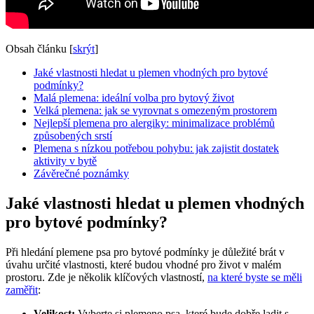
Obsah článku
[
skrýt
]
Jaké vlastnosti hledat u plemen vhodných pro bytové
podmínky?
Malá plemena: ideální volba pro bytový život
Velká plemena: jak se vyrovnat s omezeným prostorem
Nejlepší plemena pro alergiky: minimalizace problémů
způsobených srstí
Plemena s nízkou potřebou pohybu: jak zajistit dostatek
aktivity v bytě
Závěrečné poznámky
Jaké vlastnosti hledat u plemen vhodných
pro bytové podmínky?
Při hledání plemene psa pro bytové podmínky je důležité brát v
úvahu určité vlastnosti, které budou vhodné pro život v malém
prostoru. Zde je několik klíčových vlastností,
na které byste se měli
zaměřit
:
Velikost:
Vyberte si plemeno psa, které bude dobře ladit s