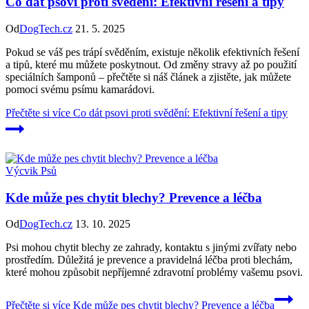
Co dát psovi proti svědění: Efektivní řešení a tipy
Od
DogTech.cz
21. 5. 2025
Pokud se váš pes trápí svěděním, existuje několik efektivních řešení
a tipů, které mu můžete poskytnout. Od změny stravy až po použití
speciálních šamponů – přečtěte si náš článek a zjistěte, jak můžete
pomoci svému psímu kamarádovi.
Přečtěte si více
Co dát psovi proti svědění: Efektivní řešení a tipy
Výcvik Psů
Kde může pes chytit blechy? Prevence a léčba
Od
DogTech.cz
13. 10. 2025
Psi mohou chytit blechy ze zahrady, kontaktu s jinými zvířaty nebo
prostředím. Důležitá je prevence a pravidelná léčba proti blechám,
které mohou způsobit nepříjemné zdravotní problémy vašemu psovi.
Přečtěte si více
Kde může pes chytit blechy? Prevence a léčba