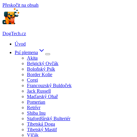
Přeskočit na obsah
DogTech.cz
Úvod
Psí plemena
Akita
Belgický Ovčák
Boloňský Psík
Border Kolie
Corgi
Francouzský Buldoček
Jack Russell
Maďarský Ohař
Pomerian
Retrívr
Shiba Inu
Stafordšírský Bulteriér
Tibetská Doga
Tibetský Mastif
Vlčák