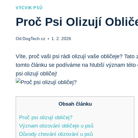
VÝCVIK PSŮ
Proč Psi Olizují Obli
Od
DogTech.cz
1. 2. 2026
Víte, proč vaši psi rádi olizují vaše obličeje? T
tomto článku se podíváme na hlubší význam této ch
psi olizují obličej!
Obsah článku
Proč psi olizují obličej?
Význam olizování obličeje u psů
Důvody chování olizování u psů