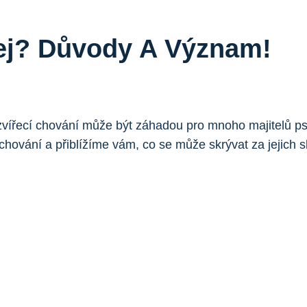
čej? Důvody A Význam!
ato zvířecí chování může být záhadou pro mnoho majitelů
ování a přiblížíme vám, co se může skrývat za jejich sl