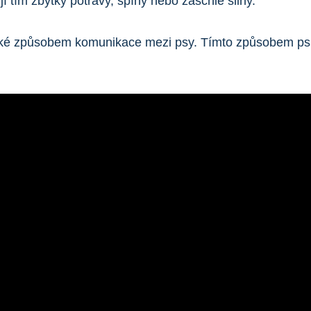
ňují tím zbytky potravy, špíny nebo zaschlé sliny.
aké způsobem komunikace mezi psy. Tímto způsobem psi