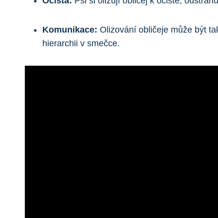
Očista:
Psi si olizují obličej k očistě, odstra
Komunikace:
Olizování obličeje může být t
hierarchii v smečce.