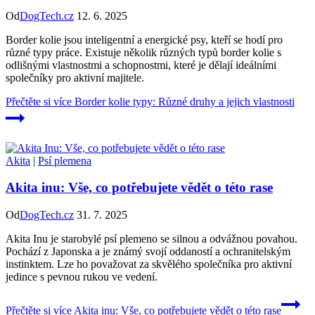
Od
DogTech.cz
12. 6. 2025
Border kolie jsou inteligentní a energické psy, kteří se hodí pro
různé typy práce. Existuje několik různých typů border kolie s
odlišnými vlastnostmi a schopnostmi, které je dělají ideálními
společníky pro aktivní majitele.
Přečtěte si více
Border kolie typy: Různé druhy a jejich vlastnosti
Akita
|
Psí plemena
Akita inu: Vše, co potřebujete vědět o této rase
Od
DogTech.cz
31. 7. 2025
Akita Inu je starobylé psí plemeno se silnou a odvážnou povahou.
Pochází z Japonska a je známý svojí oddaností a ochranitelským
instinktem. Lze ho považovat za skvělého společníka pro aktivní
jedince s pevnou rukou ve vedení.
Přečtěte si více
Akita inu: Vše, co potřebujete vědět o této rase