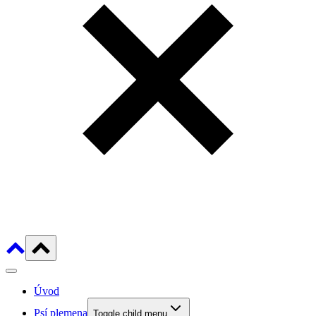
Úvod
Psí plemena
Toggle child menu