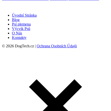
Úvodní Stránka
Blog
Psí plemena
Výcvik Psů
O Nás
Kontakty
© 2026 DogTech.cz |
Ochrana Osobních Údajů