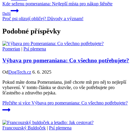
Kde seženu pomeraniana: Nejlepší místa pro nákup štěněte
Další
Proč psi olizují obličej? Důvody a význam!
Podobné příspěvky
Pomerian
|
Psí plemena
Výbava pro pomeraniana: Co všechno potřebujete?
Od
DogTech.cz
6. 6. 2025
Pokud máte doma Pomeraniana, jistě chcete mít pro něj to nejlepší
vybavení. V tomto článku se dozvíte, co vše potřebujete pro
šťastného a zdravého pejska.
Přečtěte si více
Výbava pro pomeraniana: Co všechno potřebujete?
Francouzský Buldoček
|
Psí plemena