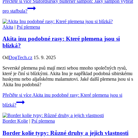
Přečtěte si více
Stafordšírský bulteriér šampon: Jaký šampon vybrat
pro stafbula?
Akita
|
Psí plemena
Akita inu podobné rasy: Které plemena jsou si
blízká?
Od
DogTech.cz
15. 9. 2025
Severské plemena psů mají mezi sebou mnoho společných rysů,
které je činí si blízkými. Akita Inu je například podobná sibirskému
huskymu nebo aljašskému malamutovi. Jaké další plemena jsou si s
Akita Inu podobná?
Přečtěte si více
Akita inu podobné rasy: Které plemena jsou si
blízká?
Border Kolie
|
Psí plemena
Border kolie typy: Různé druhy a jejich vlastnosti