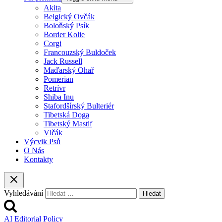
Akita
Belgický Ovčák
Boloňský Psík
Border Kolie
Corgi
Francouzský Buldoček
Jack Russell
Maďarský Ohař
Pomerian
Retrívr
Shiba Inu
Stafordšírský Bulteriér
Tibetská Doga
Tibetský Mastif
Vlčák
Výcvik Psů
O Nás
Kontakty
Vyhledávání
AI Editorial Policy