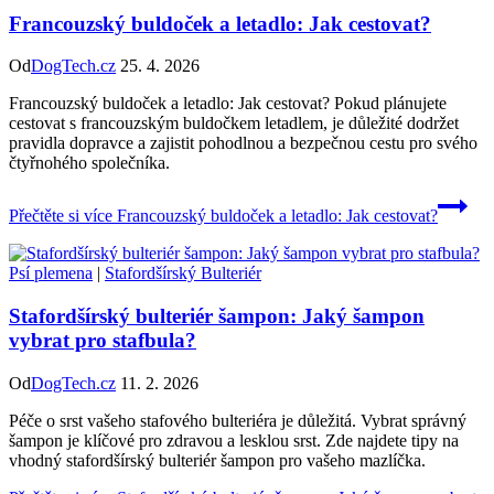
Francouzský buldoček a letadlo: Jak cestovat?
Od
DogTech.cz
25. 4. 2026
Francouzský buldoček a letadlo: Jak cestovat? Pokud plánujete
cestovat s francouzským buldočkem letadlem, je důležité dodržet
pravidla dopravce a zajistit pohodlnou a bezpečnou cestu pro svého
čtyřnohého společníka.
Přečtěte si více
Francouzský buldoček a letadlo: Jak cestovat?
Psí plemena
|
Stafordšírský Bulteriér
Stafordšírský bulteriér šampon: Jaký šampon
vybrat pro stafbula?
Od
DogTech.cz
11. 2. 2026
Péče o srst vašeho stafového bulteriéra je důležitá. Vybrat správný
šampon je klíčové pro zdravou a lesklou srst. Zde najdete tipy na
vhodný stafordšírský bulteriér šampon pro vašeho mazlíčka.