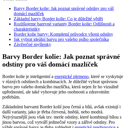
Barvy Border kolie: Jak poznat správné odstíny pro váš
domácí mazlíček
Základní barvy Border kolie: Co je důležité vědět
Rozlišujeme barevné varianty Border kolie: Odlišnosti a
charakteristiky
Border kolie barvy: Kompletní průvodce všemi odstíny
Jak vybrat ideální barvu pro vašeho psího společníka
Závěrečné myšlenky
Barvy Border kolie: Jak poznat správné
odstíny pro váš domácí mazlíček
Border kolie je inteligentní a
energické plemeno
, které se vyskytuje
v různých odstínech a kombinacích. Je důležité vybrat správnou
barvu pro vašeho domácího mazlíčka, která nejen že ho vizuálně
upřednostní, ale také vyhovuje jeho osobnosti a zdravotním
potřebám.
Základními barvami Border kolií jsou černá a bílá, avšak existují i
další varianty, jako je třeba červená, hnědá, nebo modrá.
Nejvýraznější jsou však tzv. merle odstíny, které kombinují bílou s
jinou barvou, což vytváří jedinečné vzory a zářivé odstíny. Pro
výběr správné barvy je třeba zohlednit i
genetické predispozice
a