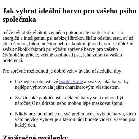
Jak vybrat ideální barvu pro vašeho psího
společníka
může být obtížný úkol, zejména pokud máte border kolii. Tito
energičtí a inteligentní psi nabízejí širokou škálu odstínů srsti, ať už
jde o černou, bílou, hnědou nebo jakoukoli jinou barvu. Je důležité
zvážit několik faktorů při výběru správné barvy pro vašeho
čtyřnohého přítele, včetně osobnosti psa, jeho zdraví a vašich
preferencí.
Pro správné rozhodnutí je dobré vzít v úvahu následující tipy:
Poznejte osobnost své
border kolie
a zvažte, jaká barva by
nejlépe vyhovovala jejím charakterovým vlastnostem.
Zvážte také praktičnost – některé barvy srsti mohou být
náročnější na údržbu nebo mohou lépe maskovat špínu.
Nikdy nezapomínejte na své preference a vyberte barvu, která
vám nejvíce vyhovuje a kterou rádi budete vidět u vašeho psa
každý den.
Závěrečné myšlenky