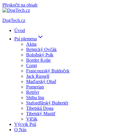
Přeskočit na obsah
DogTech.cz
Úvod
Psí plemena
Akita
Belgický Ovčák
Boloňský Psík
Border Kolie
Corgi
Francouzský Buldoček
Jack Russell
Maďarský Ohař
Pomerian
Retrívr
Shiba Inu
Stafordšírský Bulteriér
Tibetská Doga
Tibetský Mastif
Vlčák
Výcvik Psů
O Nás