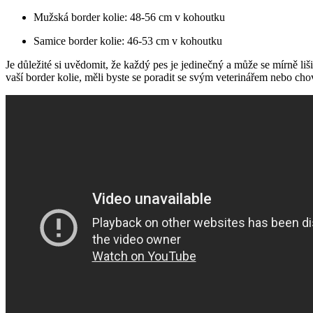
Mužská border kolie: 48-56 cm v kohoutku
Samice border kolie: 46-53 cm v kohoutku
Je důležité si uvědomit, že každý pes je jedinečný a může se mírně liš
vaší border kolie, měli byste se poradit se svým veterinářem nebo ch