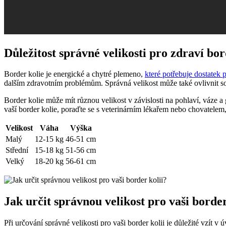
Důležitost správné velikosti pro zdraví bor
Border kolie je energické a chytré plemeno,
které potřebuje dostatek
dalším zdravotním problémům. Správná velikost může také ovlivnit soci
Border kolie může mít různou velikost v závislosti na pohlaví, váze a
vaší border kolie, poraďte se s veterinárním lékařem nebo chovatele
Velikost
Váha
Výška
Malý
12-15 kg
46-51 cm
Střední
15-18 kg
51-56 cm
Velký
18-20 kg
56-61 cm
Jak určit správnou velikost pro vaši border
Při určování správné velikosti pro vaši border kolii je důležité vzít 