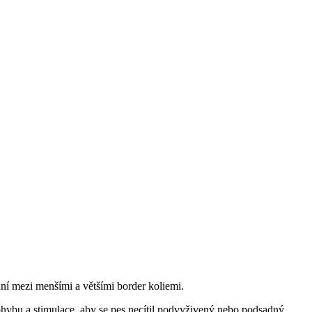
ování mezi menšími a většími border koliemi.
 pohybu a stimulace, aby se pes necítil podvyživený nebo podsadný.