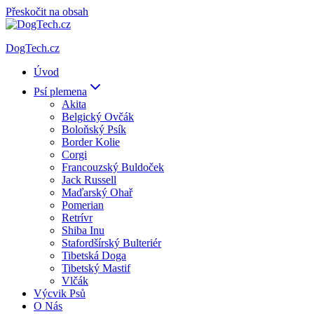
Přeskočit na obsah
DogTech.cz
Úvod
Psí plemena
Akita
Belgický Ovčák
Boloňský Psík
Border Kolie
Corgi
Francouzský Buldoček
Jack Russell
Maďarský Ohař
Pomerian
Retrívr
Shiba Inu
Stafordšírský Bulteriér
Tibetská Doga
Tibetský Mastif
Vlčák
Výcvik Psů
O Nás