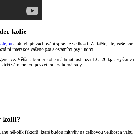
der kolie
 pohybu
a aktivit při zachování správné velikosti. Zajistěte, aby vaše bo
ální interakce vašeho psa s ostatními psy i lidmi.
 genetice. Většina border kolie má hmotnost mezi 12 a 20 kg a výšku v r
m, kteří vám mohou poskytnout odborné rady.
 kolii?
v úvahu několik faktorů, které budou mít vliv na celkovou velikost a váh