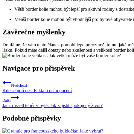
Větší border kolie mohou být lepší pro aktivní rodiny s dostat
Menší border kolie mohou být vhodnější pro bytové obyvatele 
Závěrečné myšlenky
Doufáme, že vám tento článek pomohl lépe porozumět tomu, jaká může bý
lásku. Pokud máte další dotazy nebo zkušenosti s velikostí border koli
Navigace pro příspěvek
Předchozí
Kde se potí pes: Fakta o psím pocení
Další
Jack russell teriér v bytě: Jak zajistit spokojený život?
Podobné příspěvky