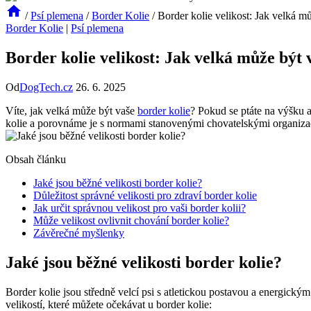
/
Psí plemena
/
Border Kolie
/
Border kolie velikost: Jak velká m
Border Kolie
|
Psí plemena
Border kolie velikost: Jak velká může být 
Od
DogTech.cz
26. 6. 2025
Víte, jak velká může být vaše
border kolie
? Pokud se ptáte na výšku 
kolie a porovnáme je s normami stanovenými chovatelskými organizace
Obsah článku
Jaké jsou běžné velikosti border kolie?
Důležitost správné velikosti pro zdraví border kolie
Jak určit správnou velikost pro vaši border kolii?
Může velikost ovlivnit chování border kolie?
Závěrečné myšlenky
Jaké jsou běžné velikosti border kolie?
Border kolie jsou středně velcí psi s atletickou postavou a energický
velikostí, které můžete očekávat u border kolie: