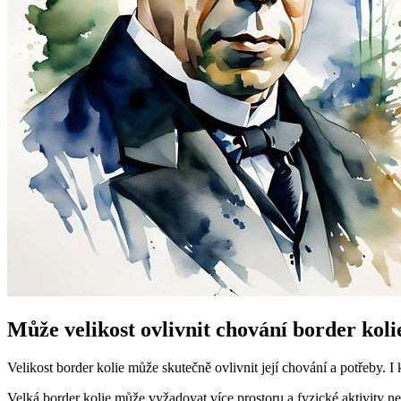
Může velikost ovlivnit chování border koli
Velikost border kolie může skutečně ovlivnit její chování a potřeby. I 
Velká border kolie může vyžadovat více prostoru a fyzické aktivity než