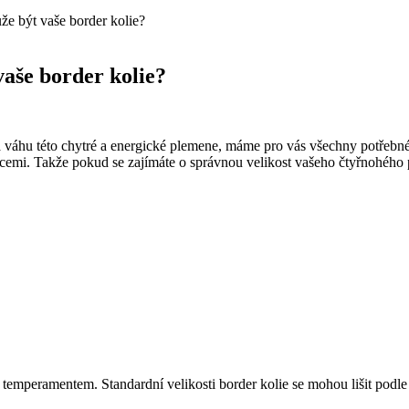
ůže být vaše border kolie?
vaše border kolie?
a váhu této chytré a energické plemene, máme pro vás všechny potřeb
mi. Takže pokud se zajímáte o správnou velikost vašeho čtyřnohého pří
m temperamentem. Standardní velikosti border kolie se mohou lišit podle 