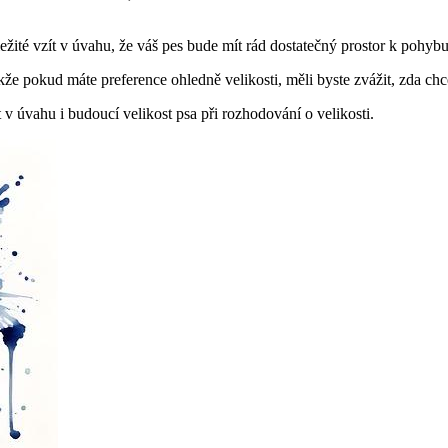
ležité vzít v úvahu, že váš pes bude mít rád dostatečný prostor k pohybu
že pokud máte preference ohledně velikosti, měli byste zvážit, zda ch
t v úvahu i budoucí velikost psa při rozhodování o velikosti.