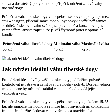
strava a dostatečný pohyb mohou přispět k udržení zdravé váhy
tibetské dogy.
Průměrná váha tibetské dogy v dospělosti se obvykle pohybuje mezi
**45-72 kg**, přičemž samci mohou být obvykle těžší než samice.
Je důležité sledovat váhu svého psa pravidelně a konzultovat ji s
veterinářem, abyste zajistili, že je váš čtyřnohý přítel v optimální
kondici.
Průměrná váha tibetské dogy
Minimální váha
Maximální váha
65 kg
45 kg
72 kg
Jak udržet ideální váhu tibetské dogy
Pro udržení ideální váhy vaší tibetské dogy je důležité správně
kontrolovat její stravu a zajišťovat pravidelný pohyb. Dospělí jedinci
této plemene by měli mít stabilní váhu, která odpovídá jejich
velikosti a věku.
Průměrná váha tibetské dogy v dospělosti se pohybuje kolem
15-25
kg
, ale samozřejmě hodnota se může lišit v závislosti na konkrétním
jedinci. Je důležité sledovat váhu vašeho psa pravidelně a