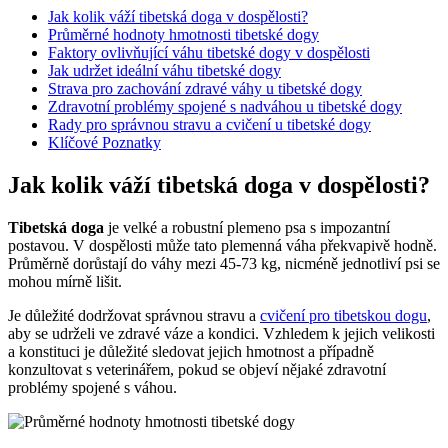
Jak kolik váží tibetská doga v dospělosti?
Průměrné hodnoty hmotnosti tibetské dogy
Faktory ovlivňující váhu tibetské dogy v dospělosti
Jak udržet ideální váhu tibetské dogy
Strava pro zachování zdravé váhy u tibetské dogy
Zdravotní problémy spojené s nadváhou u tibetské dogy
Rady pro správnou stravu a cvičení u tibetské dogy
Klíčové Poznatky
Jak kolik váží tibetská doga v dospělosti?
Tibetská doga
je velké a robustní plemeno psa s impozantní
postavou. V dospělosti může tato plemenná váha překvapivě hodně.
Průměrně dorůstají do váhy mezi 45-73 kg, nicméně jednotliví psi se
mohou mírně lišit.
Je důležité dodržovat správnou stravu a
cvičení pro tibetskou dogu
,
aby se udrželi ve zdravé váze a kondici. Vzhledem k jejich velikosti
a konstituci je důležité sledovat jejich hmotnost a případně
konzultovat s veterinářem, pokud se objeví nějaké zdravotní
problémy spojené s váhou.