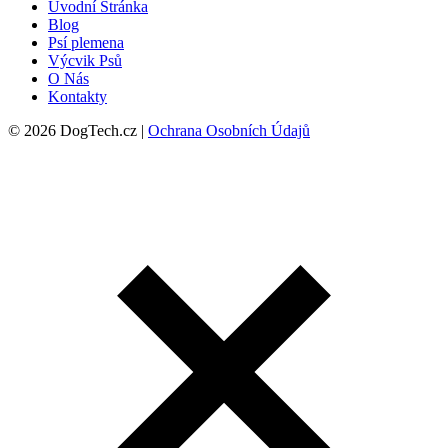
Úvodní Stránka
Blog
Psí plemena
Výcvik Psů
O Nás
Kontakty
© 2026 DogTech.cz |
Ochrana Osobních Údajů