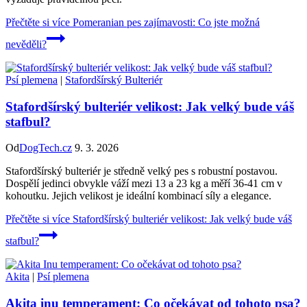
Přečtěte si více
Pomeranian pes zajímavosti: Co jste možná
nevěděli?
Psí plemena
|
Stafordšírský Bulteriér
Stafordšírský bulteriér velikost: Jak velký bude váš
stafbul?
Od
DogTech.cz
9. 3. 2026
Stafordšírský bulteriér je středně velký pes s robustní postavou.
Dospělí jedinci obvykle váží mezi 13 a 23 kg a měří 36-41 cm v
kohoutku. Jejich velikost je ideální kombinací síly a elegance.
Přečtěte si více
Stafordšírský bulteriér velikost: Jak velký bude váš
stafbul?
Akita
|
Psí plemena
Akita inu temperament: Co očekávat od tohoto psa?