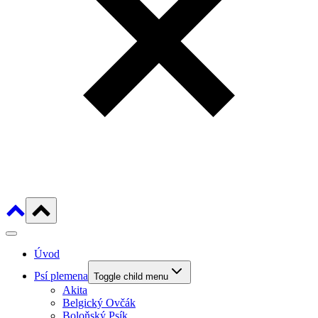
Úvod
Psí plemena
Toggle child menu
Akita
Belgický Ovčák
Boloňský Psík