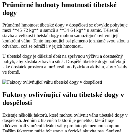
Průměrné hodnoty hmotnosti tibetské
dogy
Průměrná hmotnost tibetské dogy v dospělosti se obvykle pohybuje
mezi **45-72 kg** u samců a **34-64 kg** u samic. Tělesná
stavba a velikost tibetské dogy mohou samozřejmě ovlivnit její
konkrétní váhu. Tento imponující psí plemeno je známé svou sílou a
odvahou, což se odráží i v jejich hmotnosti.
U tibetské dogy je důležité dbát na správnou výživu a dostatečný
pohyb, aby zůstala zdravá a silná. Dospělé tibetské dogy potřebují
také dostatek prostoru a možnosti pro fyzickou aktivitu, aby zůstaly
ve formě.
Faktory ovlivňující váhu tibetské dogy v
dospělosti
Existuje několik faktorů, které mohou ovlivnit váhu tibetské dogy v
dospělosti. Jedním z hlavních faktorů je genetika, která hraje
klíčovou roli v určení ideální váhy pro tuto plemennou skupinu.
Dalším faktorem může být strava a fyzická aktivita psa. Správná