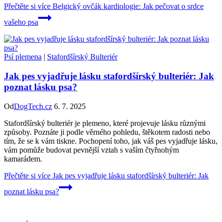
Přečtěte si více
Belgický ovčák kardiologie: Jak pečovat o srdce
vašeho psa
Psí plemena
|
Stafordšírský Bulteriér
Jak pes vyjadřuje lásku stafordšírský bulteriér: Jak
poznat lásku psa?
Od
DogTech.cz
6. 7. 2025
Stafordšírský bulteriér je plemeno, které projevuje lásku různými
způsoby. Poznáte ji podle věrného pohledu, štěkotem radosti nebo
tím, že se k vám tiskne. Pochopení toho, jak váš pes vyjadřuje lásku,
vám pomůže budovat pevnější vztah s vaším čtyřnohým
kamarádem.
Přečtěte si více
Jak pes vyjadřuje lásku stafordšírský bulteriér: Jak
poznat lásku psa?