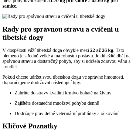
měla pohybovat kolem
55-70 kg pro samce
a
45-60 kg pro
samice
.
Rady pro správnou stravu a cvičení u
tibetské dogy
V dospělosti váží tibetská doga obvykle mezi
22 až 26 kg
. Tato
plemeno je středně velké a má robustní postavu. Je důležité dbát na
správnou stravu a dostatečný pohyb, aby si udržela zdravou váhu a
kondici.
Pokud chcete udržet svou tibetskou dogu ve správné hmotnosti,
doporučujeme dodržovat následující tipy:
Zahrňte do stravy kvalitní krmivo bohaté na živiny
Zajištěte dostatečné množství pohybu denně
Dodržujte pravidelné veterinární prohlídky a očkování
Klíčové Poznatky