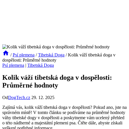
/
Psí plemena
/
Tibetská Doga
/
Kolik váží tibetská doga v
dospělosti: Průměrné hodnoty
Psí plemena
|
Tibetská Doga
Kolik váží tibetská doga v dospělosti:
Průměrné hodnoty
Od
DogTech.cz
29. 12. 2025
Zajímá vás, kolik váží tibetská doga v dospělosti? Pokud ano, jste na
správném místě! V tomto článku se podíváme na průměrné hodnoty
váhy tibetské dogy v dospělosti a poskytneme vám ucelený přehled
o této nádherné a majestátní plemeni psa. Čtěte dále, abyste získali
veškeré potřebné informace.