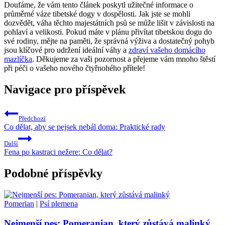
Doufáme, že vám tento článek poskytl užitečné informace o
průměrné váze tibetské dogy v dospělosti. Jak jste se mohli
dozvědět, váha těchto majestátních psů se může lišit v závislosti na
pohlaví a velikosti. Pokud máte v plánu přivítat tibetskou dogu do
své rodiny, mějte na paměti, že správná výživa a dostatečný pohyb
jsou klíčové pro udržení ideální váhy a
zdraví vašeho domácího
mazlíčka
. Děkujeme za vaši pozornost a přejeme vám mnoho štěstí
při péči o vašeho nového čtyřnohého přítele!
Navigace pro příspěvek
Předchozí
Co dělat, aby se pejsek nebál doma: Praktické rady
Další
Fena po kastraci nežere: Co dělat?
Podobné příspěvky
Pomerian
|
Psí plemena
Nejmenší pes: Pomeranian, který zůstává malinký