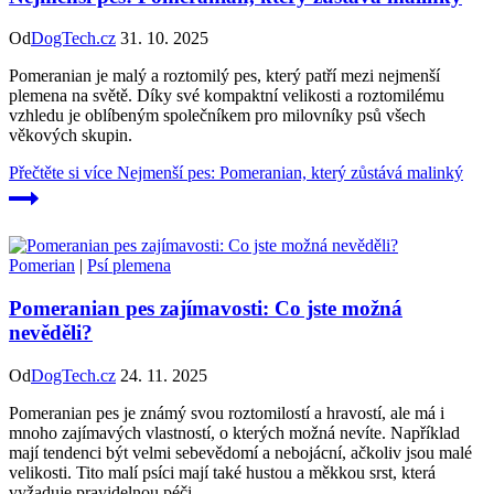
Od
DogTech.cz
31. 10. 2025
Pomeranian je malý a roztomilý pes, který patří mezi nejmenší
plemena na světě. Díky své kompaktní velikosti a roztomilému
vzhledu je oblíbeným společníkem pro milovníky psů všech
věkových skupin.
Přečtěte si více
Nejmenší pes: Pomeranian, který zůstává malinký
Pomerian
|
Psí plemena
Pomeranian pes zajímavosti: Co jste možná
nevěděli?
Od
DogTech.cz
24. 11. 2025
Pomeranian pes je známý svou roztomilostí a hravostí, ale má i
mnoho zajímavých vlastností, o kterých možná nevíte. Například
mají tendenci být velmi sebevědomí a nebojácní, ačkoliv jsou malé
velikosti. Tito malí psíci mají také hustou a měkkou srst, která
vyžaduje pravidelnou péči.