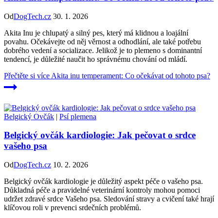
Od
DogTech.cz
30. 1. 2026
Akita Inu je chlupatý a silný pes, který má klidnou a loajální
povahu. Očekávejte od něj věrnost a odhodlání, ale také potřebu
dobrého vedení a socializace. Jelikož je to plemeno s dominantní
tendencí, je důležité naučit ho správnému chování od mládí.
Přečtěte si více
Akita inu temperament: Co očekávat od tohoto psa?
Belgický Ovčák
|
Psí plemena
Belgický ovčák kardiologie: Jak pečovat o srdce
vašeho psa
Od
DogTech.cz
10. 2. 2026
Belgický ovčák kardiologie je důležitý aspekt péče o vašeho psa.
Důkladná péče a pravidelné veterinární kontroly mohou pomoci
udržet zdravé srdce Vašeho psa. Sledování stravy a cvičení také hrají
klíčovou roli v prevenci srdečních problémů.