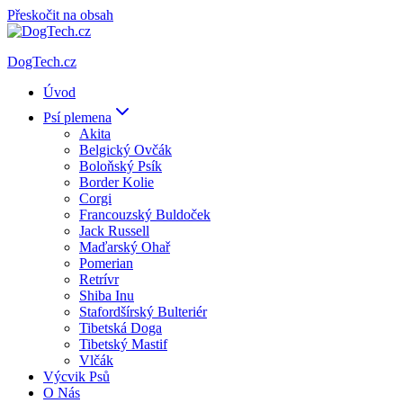
Přeskočit na obsah
DogTech.cz
Úvod
Psí plemena
Akita
Belgický Ovčák
Boloňský Psík
Border Kolie
Corgi
Francouzský Buldoček
Jack Russell
Maďarský Ohař
Pomerian
Retrívr
Shiba Inu
Stafordšírský Bulteriér
Tibetská Doga
Tibetský Mastif
Vlčák
Výcvik Psů
O Nás