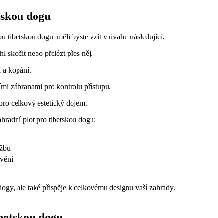
tskou dogu
u tibetskou dogu, měli byste vzít v úvahu následující:
 skočit nebo přelézt přes něj.
 a kopání.
mi zábranami pro kontrolu přístupu.
pro celkový estetický dojem.
hradní plot pro tibetskou dogu:
ržbu
vění
dogy, ale také přispěje k celkovému designu vaší zahrady.
ibetskou dogu