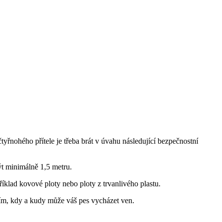
čtyřnohého přítele je třeba brát v úvahu následující bezpečnostní
ýt minimálně 1,5 metru.
klad kovové ploty nebo ploty z trvanlivého plastu.
tím, kdy a kudy může váš pes vycházet ven.