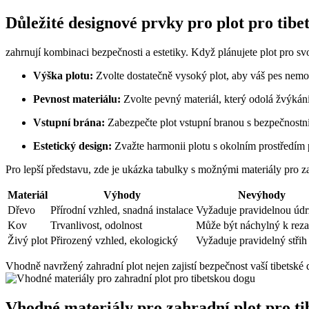
Důležité designové prvky pro plot pro tibe
zahrnují kombinaci bezpečnosti a estetiky. Když plánujete plot pro svo
Výška plotu:
Zvolte dostatečně vysoký plot, aby váš pes nemohl
Pevnost materiálu:
Zvolte pevný materiál, který odolá žvýkání
Vstupní brána:
Zabezpečte plot vstupní branou s bezpečnostní
Estetický design:
Zvažte harmonii plotu s okolním prostředím 
Pro lepší představu, zde je ukázka tabulky s možnými materiály pro za
Materiál
Výhody
Nevýhody
Dřevo
Přírodní vzhled, snadná instalace
Vyžaduje pravidelnou úd
Kov
Trvanlivost, odolnost
Může být náchylný k reza
Živý plot
Přirozený vzhled, ekologický
Vyžaduje pravidelný střih
Vhodně navržený zahradní plot nejen zajistí bezpečnost vaší tibetské 
Vhodné materiály pro zahradní plot pro t