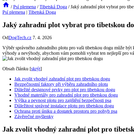
/
Psí plemena
/
Tibetská Doga
/
Jaký zahradní plot vybrat pro ti
Psí plemena
|
Tibetská Doga
Jaký zahradní plot vybrat pro tibetskou d
Od
DogTech.cz
7. 4. 2026
Výběr správného zahradního plotu pro vaši tibetskou dogu může být k
výhody a nevýhody, abychom vám pomohli vybrat ten nejlepší pro váš 
Obsah článku
[
skrýt
]
Jak zvolit vhodný zahradní plot pro tibetskou dogu
Bezpečnostní faktory při výběru zahradního plotu
Důležité designové prvky pro plot pro tibetskou dogu
Vhodné materiály pro zahradní plot pro tibetskou dogu
Výška a pevnost plotu pro zajištění bezpečnosti psa
Důležitost správné instalace plotu pro tibetskou dogu
Ochrana proti úniku a dostatek prostoru pro pohyb psa
Závěrečné myšlenky
Jak zvolit vhodný zahradní plot pro tibets