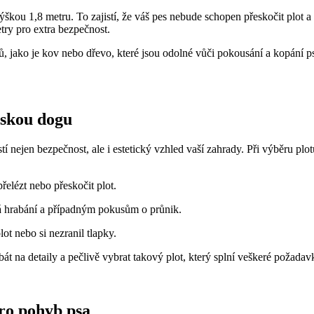
škou 1,8 metru. To zajistí, že váš pes nebude schopen přeskočit plot a
try pro extra bezpečnost.
lů, jako je kov nebo dřevo, které jsou odolné vůči pokousání a kopání 
etskou dogu
tí nejen bezpečnost, ale i estetický vzhled vaší zahrady. Při výběru plot
řelézt nebo přeskočit plot.
olá hrabání a případným pokusům o průnik.
ot nebo si nezranil tlapky.
 dbát na detaily a pečlivě vybrat takový plot, který splní veškeré poža
pro pohyb psa