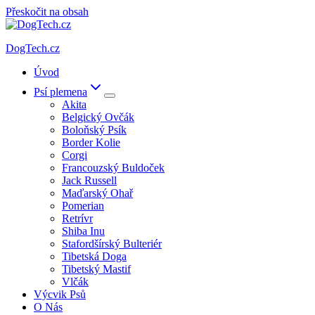
Přeskočit na obsah
DogTech.cz
Úvod
Psí plemena
Akita
Belgický Ovčák
Boloňský Psík
Border Kolie
Corgi
Francouzský Buldoček
Jack Russell
Maďarský Ohař
Pomerian
Retrívr
Shiba Inu
Stafordšírský Bulteriér
Tibetská Doga
Tibetský Mastif
Vlčák
Výcvik Psů
O Nás