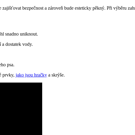
e zajišťovat bezpečnost a zároveň bude esteticky pěkný. Při výběru zah
hl snadno uniknout.
í a dostatek vody.
eho psa.
é prvky,
jako jsou hračky
a skrýše.