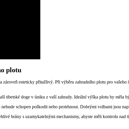
o plotu
 a zároveň esteticky přitažlivý. Při výběru zahradního plotu pro vašeho 
aší tibetské doge v úniku z vaší zahrady. Ideální výška plotu by měla b
s nebude schopen poškodit nebo protrhnout. Dobrými volbami jsou napří
lehlivé brány s uzamykatelnými mechanismy, abyste měli kontrolu nad 