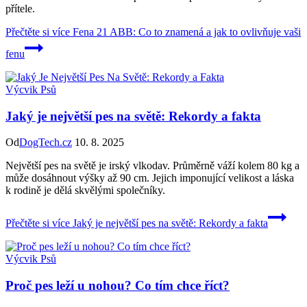
přítele.
Přečtěte si více
Fena 21 ABB: Co to znamená a jak to ovlivňuje vaši
fenu
Výcvik Psů
Jaký je největší pes na světě: Rekordy a fakta
Od
DogTech.cz
10. 8. 2025
Největší pes na světě je irský vlkodav. Průměrně váží kolem 80 kg a
může dosáhnout výšky až 90 cm. Jejich imponující velikost a láska
k rodině je dělá skvělými společníky.
Přečtěte si více
Jaký je největší pes na světě: Rekordy a fakta
Výcvik Psů
Proč pes leží u nohou? Co tím chce říct?