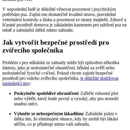
V neposlední řadě je důležité věnovat pozornost i psychickým
potřebám psa. Zajisti mu dostatečně kvalitní stravu, pravidelné
veterinární kontroly a lásku a pozornost ze strany majitelů. Zdravé a
šťastné prostředí domova je základním kamenem pro udržení psa na
místě a zabránění útěků mimo zahradu.
Jak vytvořit bezpečné prostředí pro
zvířecího společníka
Problém s pes utíkáním ze zahrady může být způsoben několika
faktory, jako je nedostatečné ohraničení, běhání za zvěří nebo
nedostatečné fyzické cvičení. Pokud chcete zajistit bezpečné
prostředí pro vašeho zvířecího společníka,
je důležité dodržovat
následující tipy
:
Poskytněte spolehlivé ohraničení:
Zařiďte robustní plot
nebo výběh, který bude pevný a vysoký, aby pes nemohl
snadno utéct.
Vyhněte se nebezpečným lákadlům:
Zabráníte psům v
útěku tím, že eliminujete situace, kdy by mohli být lákáni
něčím, co je přitahuje mimo vaši zahradu.