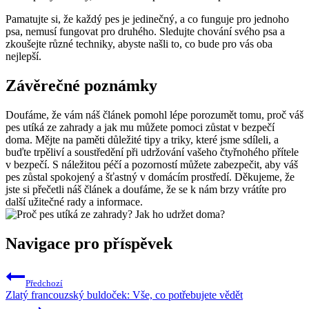
Pamatujte si, že každý pes je jedinečný, a co funguje pro jednoho
psa, nemusí fungovat pro druhého. Sledujte chování svého psa a
zkoušejte různé techniky, abyste našli to, co bude pro vás oba
nejlepší.
Závěrečné poznámky
Doufáme, že vám náš článek pomohl lépe porozumět tomu, proč váš
pes utíká ze zahrady a jak mu můžete pomoci zůstat v bezpečí
doma. Mějte na paměti důležité tipy a triky, které jsme sdíleli, a
buďte trpěliví a soustředění při udržování vašeho čtyřnohého přítele
v bezpečí. S náležitou péčí a pozorností můžete zabezpečit, aby váš
pes zůstal spokojený a šťastný v domácím prostředí. Děkujeme, že
jste si přečetli náš článek a doufáme, že se k nám brzy vrátíte pro
další užitečné rady a informace.
Navigace pro příspěvek
Předchozí
Zlatý francouzský buldoček: Vše, co potřebujete vědět