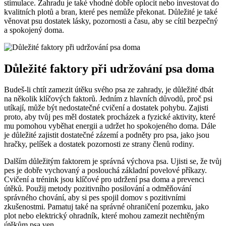
stimulace. Zahradu je také vhodné dobře oplocit nebo investovat do
kvalitních plotů a bran, které pes nemůže překonat. Důležité je také
věnovat psu dostatek lásky, pozornosti a času, aby se cítil bezpečný
a spokojený doma.
Důležité faktory při udržování psa doma
Budeš-li chtít zamezit útěku svého psa ze zahrady, je důležité dbát
na několik klíčových faktorů. Jedním z hlavních důvodů, proč psi
utíkají, může být nedostatečné cvičení a dostatek pohybu. Zajisti
proto, aby tvůj pes měl dostatek procházek a fyzické aktivity, které
mu pomohou vyběhat energii a udržet ho spokojeného doma. Dále
je důležité zajistit dostatečné zázemí a podněty pro psa, jako jsou
hračky, pelíšek a dostatek pozornosti ze strany členů rodiny.
Dalším důležitým faktorem je správná výchova psa. Ujisti se, že tvůj
pes je dobře vychovaný a poslouchá základní povelové příkazy.
Cvičení a trénink jsou klíčové pro udržení psa doma a prevenci
útěků. Použij metody pozitivního posilování a odměňování
správného chování, aby si pes spojil domov s pozitivními
zkušenostmi. Pamatuj také na správné ohraničení pozemku, jako
plot nebo elektrický ohradník, které mohou zamezit nechtěným
útěkům psa ven.