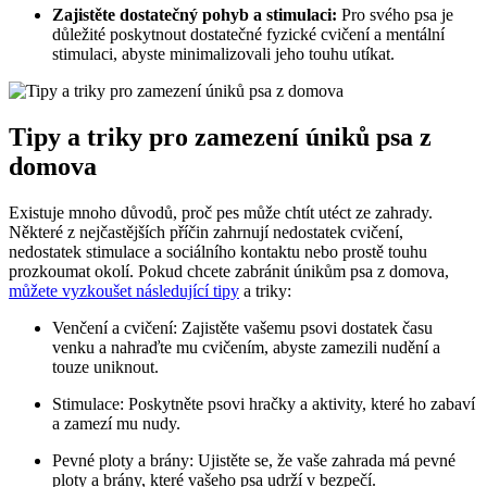
Zajistěte dostatečný pohyb a stimulaci:
Pro svého psa je
důležité poskytnout dostatečné fyzické cvičení a mentální
stimulaci, abyste minimalizovali jeho touhu utíkat.
Tipy a triky pro zamezení úniků psa z
domova
Existuje mnoho důvodů, proč pes může chtít utéct ze zahrady.
Některé z nejčastějších příčin zahrnují nedostatek cvičení,
nedostatek stimulace a sociálního kontaktu nebo prostě touhu
prozkoumat okolí. Pokud chcete zabránit únikům psa z domova,
můžete vyzkoušet následující tipy
a triky:
Venčení a cvičení: Zajistěte vašemu psovi dostatek času
venku a nahraďte mu cvičením, abyste zamezili nudění a
touze uniknout.
Stimulace: Poskytněte psovi hračky a aktivity, které ho zabaví
a zamezí mu nudy.
Pevné ploty a brány: Ujistěte se, že vaše zahrada má pevné
ploty a brány, které vašeho psa udrží v bezpečí.