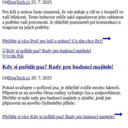
Od
DogTech.cz
25. 7. 2025
Pes leží u nohou často znamená, že vás miluje a cítí se v bezpečí ve
vaší blízkosti. Tento behavior může také signalizovat jeho oddanost
a potřebu vaší pozornosti. Je důležité porozumět psí komunikaci a
reagovat na jejich potřeby.
Přečtěte si více
Proč pes leží u nohou? Co tím chce říct?
Výcvik Psů
Kdy si pořídit psa? Rady pro budoucí majitele!
Od
DogTech.cz
20. 7. 2025
Pokud uvažujete o pořízení psa, je důležité zvážit mnoho faktorů.
Připravit se na nového člena rodiny vyžaduje čas a zodpovědnost.
Přečtěte si naše rady pro budoucí majitele a zjistěte, jestli jste
připraveni na nového čtyřnohého přítele.
Přečtěte si více
Kdy si pořídit psa? Rady pro budoucí majitele!