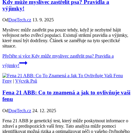
Kdy může myslivec zastřelit psa? Pravidla a
výjimky!
Od
DogTech.cz
13. 9. 2025
Myslivec může zastřelit psa pouze tehdy, když je nezbytné hájit
veřejnost nebo zvířecí populaci. Existují striktní pravidla a výjimky,
které musí být dodrženy. Článek se zaměřuje na tyto specifické
situace.
Přečtěte si více
Kdy může myslivec zastřelit psa? Pravidla a
výjimky!
Feny
|
Výcvik Psů
Fena 21 ABB: Co to znamená a jak to ovlivňuje vaši
fenu
Od
DogTech.cz
24. 12. 2025
Fena 21 ABB je genetický test, který může poskytnout informace o
zdraví a predispozicích vaší feny. Tato analýza může pomoci
identifikovat možná rizika a optimalizovat péči o vašeho čtyřnohého