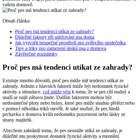
vašem domově.
Obsah článku
Proč pes má tendenci utíkat ze zahrady?
Důležité faktory při udržování psa doma
Jak vytvořit bezpečné prostředí pro zvířecího společníka
Tipy a triky pro zamezení úniků psa z domova
Závěrečné poznámky
Proč pes má tendenci utíkat ze zahrady?
Existuje mnoho důvodů, proč pes může mít tendenci utíkat ze
zahrady. Jedním z hlavních faktorů může být nedostatek fyzické
aktivity a stimulace,
což může vést
k tomu, že se pes cítí nudný a
snaží se najít zábavu jinde. Dalším faktorem mohou být
nedostatečné ploty nebo brány, které pes může snadno přelézt nebo
s pomocí několika triků otevřít. Je také možné, že pes hledá
prchavku z domova kvůli nedostatku pozornosti nebo lásky ze
strany majitelů.
Abychom zabránili tomu, že pes neustále utíká ze zahrady, je
důležité mu poskytnout dostatek fyzické aktivity a mentální