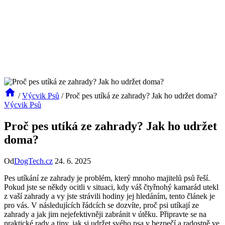
/
Výcvik Psů
/
Proč pes utíká ze zahrady? Jak ho udržet doma?
Výcvik Psů
Proč pes utíká ze zahrady? Jak ho udržet
doma?
Od
DogTech.cz
24. 6. 2025
Pes utíkání ze zahrady je problém, který mnoho majitelů psů řeší.
Pokud jste se někdy ocitli v situaci, kdy váš čtyřnohý kamarád utekl
z vaší zahrady a vy jste strávili hodiny jej hledáním, tento článek je
pro vás. V následujících řádcích se dozvíte, proč psi utíkají ze
zahrady a jak jim nejefektivněji zabránit v útěku. Připravte se na
praktické rady a tipy, jak si udržet svého psa v bezpečí a radostně ve