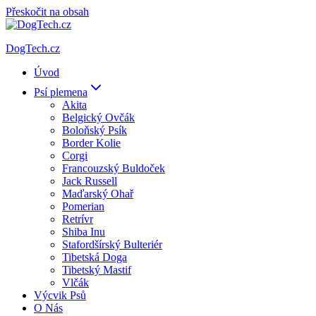
Přeskočit na obsah
DogTech.cz
Úvod
Psí plemena
Akita
Belgický Ovčák
Boloňský Psík
Border Kolie
Corgi
Francouzský Buldoček
Jack Russell
Maďarský Ohař
Pomerian
Retrívr
Shiba Inu
Stafordšírský Bulteriér
Tibetská Doga
Tibetský Mastif
Vlčák
Výcvik Psů
O Nás