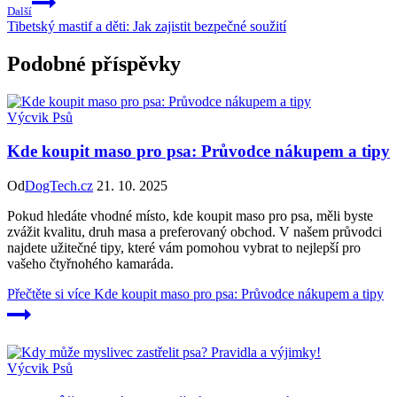
Další
Tibetský mastif a děti: Jak zajistit bezpečné soužití
Podobné příspěvky
Výcvik Psů
Kde koupit maso pro psa: Průvodce nákupem a tipy
Od
DogTech.cz
21. 10. 2025
Pokud hledáte vhodné místo, kde koupit maso pro psa, měli byste
zvážit kvalitu, druh masa a preferovaný obchod. V našem průvodci
najdete užitečné tipy, které vám pomohou vybrat to nejlepší pro
vašeho čtyřnohého kamaráda.
Přečtěte si více
Kde koupit maso pro psa: Průvodce nákupem a tipy
Výcvik Psů